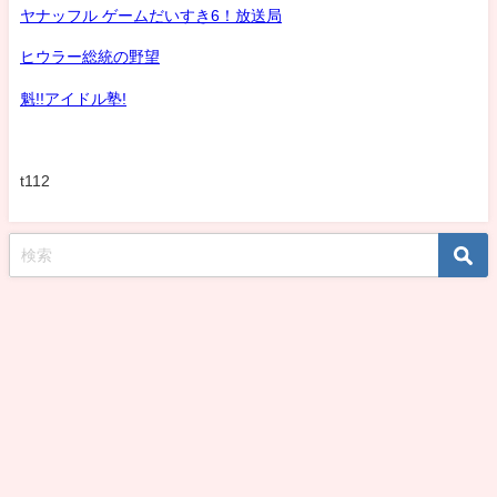
ヤナッフル ゲームだいすき6！放送局
ヒウラー総統の野望
魁!!アイドル塾!
t112