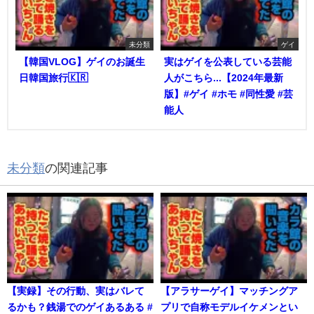
未分類
ゲイ
【韓国VLOG】ゲイのお誕生
実はゲイを公表している芸能
日韓国旅行🇰🇷
人がこちら...【2024年最新
版】#ゲイ #ホモ #同性愛 #芸
能人
未分類
の関連記事
【実録】その行動、実はバレて
【アラサーゲイ】マッチングア
るかも？銭湯でのゲイあるある #
プリで自称モデルイケメンとい