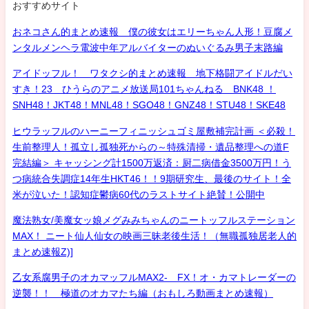
おすすめサイト
おネコさん的まとめ速報 僕の彼女はエリーちゃん人形！豆腐メ
ンタルメンヘラ電波中年アルバイターのぬいぐるみ男子末路編
アイドッフル！ ワタクシ的まとめ速報 地下格闘アイドルだい
すき！23 ひうらのアニメ放送局101ちゃんねる BNK48 ！
SNH48！JKT48！MNL48！SGO48！GNZ48！STU48！SKE48
ヒウラッフルのハーニーフィニッシュゴミ屋敷補完計画 ＜必殺！
生前整理人！孤立し孤独死からの～特殊清掃・遺品整理への道F
完結編＞ キャッシング計1500万返済：厨二病借金3500万円！う
つ病統合失調症14年生HKT46！！9期研究生、最後のサイト！全
米が泣いた！認知症鬱病60代のラストサイト絶賛！公開中
魔法熟女/美魔女ッ娘メグみみちゃんのニートッフルステーション
MAX！ ニート仙人仙女の映画三昧老後生活！（無職孤独居老人的
まとめ速報Z)]
乙女系腐男子のオカマッフルMAX2- FX！オ・カマトレーダーの
逆襲！！ 極道のオカマたち編（おもしろ動画まとめ速報）