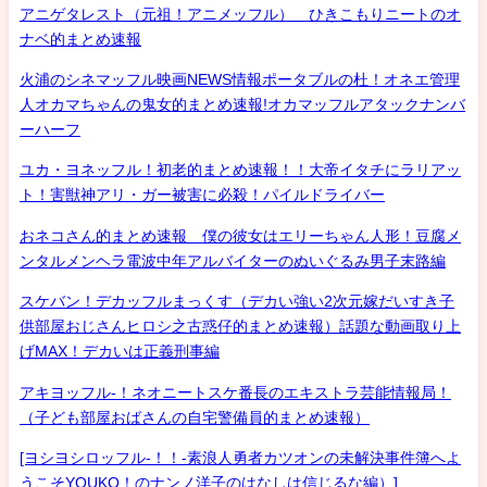
アニゲタレスト（元祖！アニメッフル） ひきこもりニートのオ
ナベ的まとめ速報
火浦のシネマッフル映画NEWS情報ポータブルの杜！オネエ管理
人オカマちゃんの鬼女的まとめ速報!オカマッフルアタックナンバ
ーハーフ
ユカ・ヨネッフル！初老的まとめ速報！！大帝イタチにラリアッ
ト！害獣神アリ・ガー被害に必殺！パイルドライバー
おネコさん的まとめ速報 僕の彼女はエリーちゃん人形！豆腐メ
ンタルメンヘラ電波中年アルバイターのぬいぐるみ男子末路編
スケバン！デカッフルまっくす（デカい強い2次元嫁だいすき子
供部屋おじさんヒロシ之古惑仔的まとめ速報）話題な動画取り上
げMAX！デカいは正義刑事編
アキヨッフル-！ネオニートスケ番長のエキストラ芸能情報局！
（子ども部屋おばさんの自宅警備員的まとめ速報）
[ヨシヨシロッフル-！！-素浪人勇者カツオンの未解決事件簿へよ
うこそYOUKO！のナンノ洋子のはなしは信じるな編）]