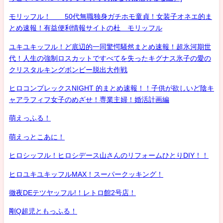
モリッフル！ 50代無職独身ガチホモ童貞！女装子オネエ的ま
とめ速報！有益便利情報サイトの杜 モリッフル
ユキユキッフル！ど底辺的一同驚愕騒然まとめ速報！超氷河期世
代！人生の強制ロスカットですべてを失ったキグナス氷子の愛の
クリスタルキングボンビー脱出大作戦
ヒロコンプレックスNIGHT 的まとめ速報！！子供が欲しいど陰キ
ャアラフィフ女子のめざせ！専業主婦！婚活計画編
萌えっふる！
萌えっとこあに！
ヒロシッフル！ヒロシデース山さんのリフォームひとりDIY！！
ヒロユキユキッフルMAX！スーパークッキング！
徹夜DEテツヤッフル!！レトロ館2号店！
剛Q超児ともっふる！