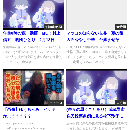
午前0時の森
未分類
午前0時の森 動画 MC：村上
マツコの知らない世界 夏の麺
信五、劇団ひとり 2月13日
ＳＰ冷やし中華！台湾まぜそ
ば！そうめん！たらこパスタ…
午前0時の森 2023年2月13日内容：午前
出典：EPGの番組情報 マツコの知らない
０時にその日のMCとスーパーアシスタン
世界 夏の麺ＳＰ冷やし中華！台湾まぜそ
の番組内容解析まとめ
トの2人が挑戦的企画を繰り広げる実験的
ば！そうめん！たらこパスタ猛暑を乗り切
バラエティー出演者：...
る！定番そうめん＆冷やし...
ニュース
未分類
【画像】ゆうちゃみ、イケる
(奈々の思うことあり）武蔵野市
か…？？？？？
住民投票条例に見る松下玲子氏
の本質！！
c_img_param=; //img-
三か月前に来た外国の方が住民投票権を与
c.net/output/category/anime.js
えられるかもしれないと言う、 武蔵野市