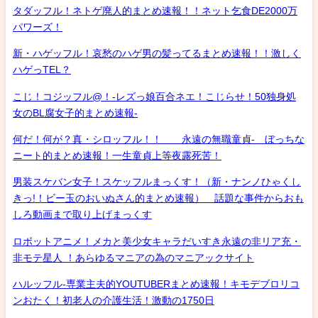
タダッフル！ネトゲ廃人的まとめ速報！！ネット乞食DE2000万
パワーズ！
新・ハゲッフル！哀愁のハゲ男の髪ってるまとめ速報！！激しく
ハゲっTEL？
こじ！コジッフル@！-レズっ娘百合ネエ！こじらせ！50独身処
女のBL腐女子的まとめ速報-
何だ！何が？真・シロッフル！！ 永遠の無職童貞- ぼっちな
ニート的まとめ速報！一生童貞上等夜露死苦！
男装スケバン女子！スケッフルまっくす！（新・ナンノひゃくし
きっ!！ビー玉のおいぬさん的まとめ速報） 話題な事件からおも
しろ動画まで取り上げまっくす
ロボットアニメ！メカと美少女キャラだいすき永遠の非リア充・
非モテ星人 ！あらゆるマニアの為のマニアックサイト
ハルッフル-専業主夫的YOUTUBERまとめ速報！キモデブロリコ
ンおたく！初老人の介護生活！激動の1750日