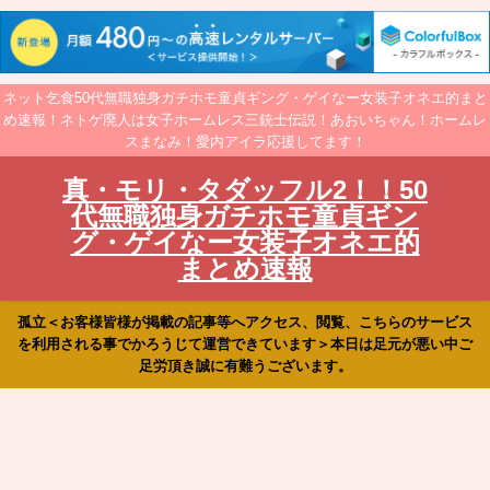
ネット乞食50代無職独身ガチホモ童貞ギング・ゲイなー女装子オネエ的まと
め速報！ネトゲ廃人は女子ホームレス三銃士伝説！あおいちゃん！ホームレ
スまなみ！愛内アイラ応援してます！
真・モリ・タダッフル2！！50
代無職独身ガチホモ童貞ギン
グ・ゲイなー女装子オネエ的
まとめ速報
孤立＜お客様皆様が掲載の記事等へアクセス、閲覧、こちらのサービス
を利用される事でかろうじて運営できています＞本日は足元が悪い中ご
足労頂き誠に有難うございます。