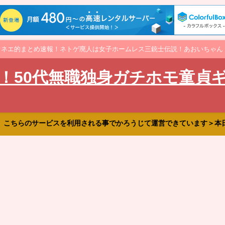
オネエ的まとめ速報！ネトゲ廃人は女子ホームレス三銃士伝説！あおいちゃん
！50代無職独身ガチホモ童貞
、こちらのサービスを利用される事でかろうじて運営できています＞本