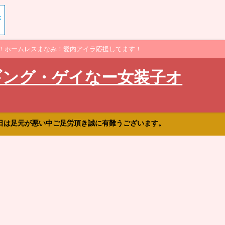
！ホームレスまなみ！愛内アイラ応援してます！
ギング・ゲイなー女装子オ
日は足元が悪い中ご足労頂き誠に有難うございます。