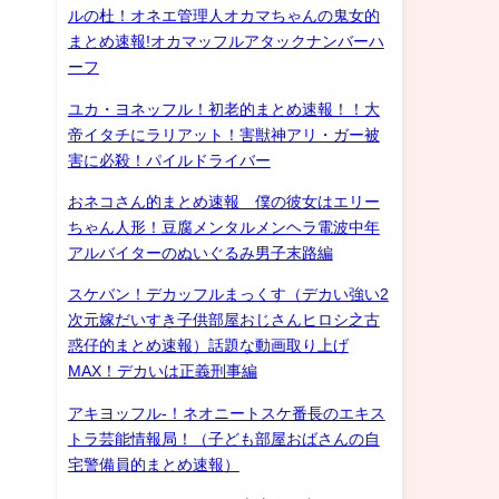
ルの杜！オネエ管理人オカマちゃんの鬼女的
まとめ速報!オカマッフルアタックナンバーハ
ーフ
ユカ・ヨネッフル！初老的まとめ速報！！大
帝イタチにラリアット！害獣神アリ・ガー被
害に必殺！パイルドライバー
おネコさん的まとめ速報 僕の彼女はエリー
ちゃん人形！豆腐メンタルメンヘラ電波中年
アルバイターのぬいぐるみ男子末路編
スケバン！デカッフルまっくす（デカい強い2
次元嫁だいすき子供部屋おじさんヒロシ之古
惑仔的まとめ速報）話題な動画取り上げ
MAX！デカいは正義刑事編
アキヨッフル-！ネオニートスケ番長のエキス
トラ芸能情報局！（子ども部屋おばさんの自
宅警備員的まとめ速報）