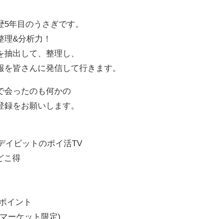
歴5年目のうさぎです。
整理&分析力！
を抽出して、整理し、
報を皆さんに発信して行きます。
で会ったのも何かの
登録をお願いします。
デイビットのポイ活TV
#どこ得
タポイント
AYマーケット限定)