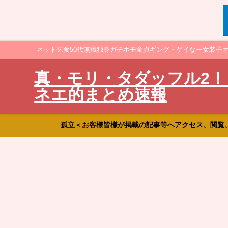
ネット乞食50代無職独身ガチホモ童貞ギング・ゲイなー女装子
真・モリ・タダッフル2！
ネエ的まとめ速報
孤立＜お客様皆様が掲載の記事等へアクセス、閲覧