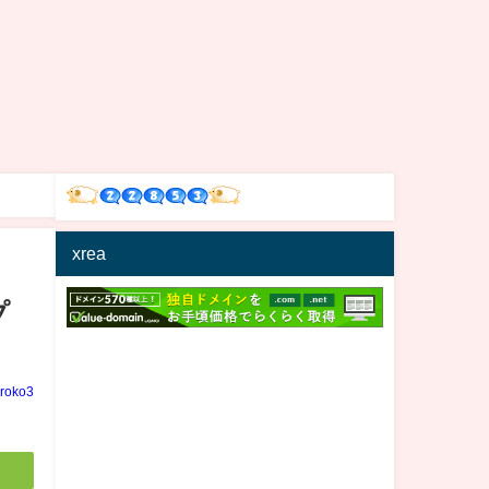
xrea
プ
iroko3