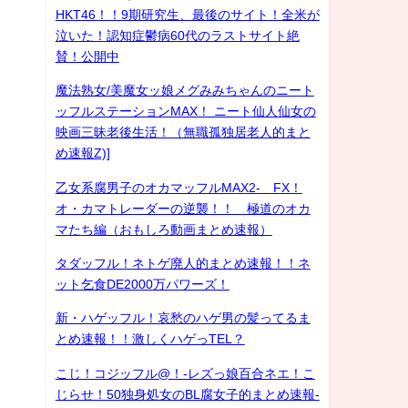
HKT46！！9期研究生、最後のサイト！全米が
泣いた！認知症鬱病60代のラストサイト絶
賛！公開中
魔法熟女/美魔女ッ娘メグみみちゃんのニート
ッフルステーションMAX！ ニート仙人仙女の
映画三昧老後生活！（無職孤独居老人的まと
め速報Z)]
乙女系腐男子のオカマッフルMAX2- FX！
オ・カマトレーダーの逆襲！！ 極道のオカ
マたち編（おもしろ動画まとめ速報）
タダッフル！ネトゲ廃人的まとめ速報！！ネ
ット乞食DE2000万パワーズ！
新・ハゲッフル！哀愁のハゲ男の髪ってるま
とめ速報！！激しくハゲっTEL？
こじ！コジッフル@！-レズっ娘百合ネエ！こ
じらせ！50独身処女のBL腐女子的まとめ速報-