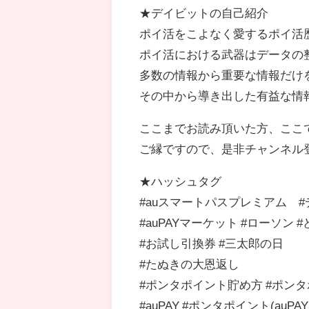
★デイビットの自己紹介
ポイ活をこよなく愛するポイ活
ポイ活における武器はデータの
多数の情報から重要な情報だけ
その中から導き出した有益な情
ここまでお読み頂いた方、ここ
ご縁ですので、是非チャンネル
★ハッシュタグ
#auスマートパスプレミアム #
#auPAYマーケット #ローソン 
#お試し引換券 #三太郎の日
#たぬきの大恩返し
#ポンタポイント貯め方 #ポン
#auPAY #ポンタポイント(auP