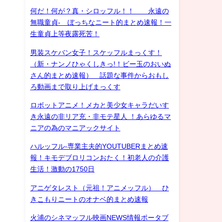
何だ！何が？真・シロッフル！！ 永遠の
無職童貞- ぼっちなニート的まとめ速報！一
生童貞上等夜露死苦！
男装スケバン女子！スケッフルまっくす！
（新・ナンノひゃくしきっ!！ビー玉のおいぬ
さん的まとめ速報） 話題な事件からおもし
ろ動画まで取り上げまっくす
ロボットアニメ！メカと美少女キャラだいす
き永遠の非リア充・非モテ星人 ！あらゆるマ
ニアの為のマニアックサイト
ハルッフル-専業主夫的YOUTUBERまとめ速
報！キモデブロリコンおたく！初老人の介護
生活！激動の1750日
アニゲタレスト（元祖！アニメッフル） ひ
きこもりニートのオナベ的まとめ速報
火浦のシネマッフル映画NEWS情報ポータブ