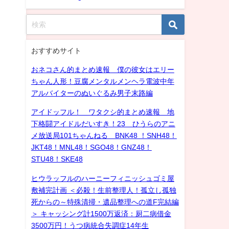
おすすめサイト
おネコさん的まとめ速報 僕の彼女はエリー
ちゃん人形！豆腐メンタルメンヘラ電波中年
アルバイターのぬいぐるみ男子末路編
アイドッフル！ ワタクシ的まとめ速報 地
下格闘アイドルだいすき！23 ひうらのアニ
メ放送局101ちゃんねる BNK48 ！SNH48！
JKT48！MNL48！SGO48！GNZ48！
STU48！SKE48
ヒウラッフルのハーニーフィニッシュゴミ屋
敷補完計画 ＜必殺！生前整理人！孤立し孤独
死からの～特殊清掃・遺品整理への道F完結編
＞ キャッシング計1500万返済：厨二病借金
3500万円！うつ病統合失調症14年生