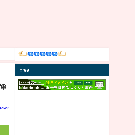
xrea
️
iroko3