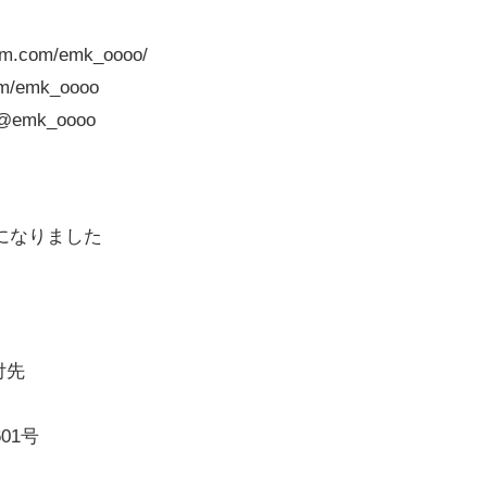
ram.com/emk_oooo/
com/emk_oooo
m/@emk_oooo
になりました
付先
01号