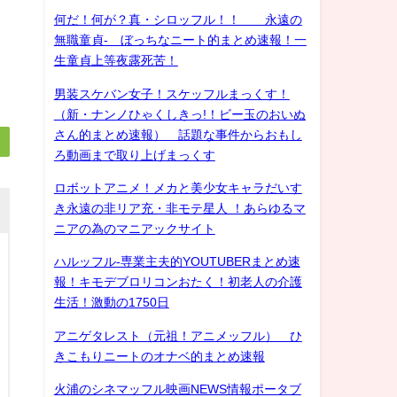
何だ！何が？真・シロッフル！！ 永遠の
無職童貞- ぼっちなニート的まとめ速報！一
生童貞上等夜露死苦！
男装スケバン女子！スケッフルまっくす！
（新・ナンノひゃくしきっ!！ビー玉のおいぬ
さん的まとめ速報） 話題な事件からおもし
ろ動画まで取り上げまっくす
ロボットアニメ！メカと美少女キャラだいす
き永遠の非リア充・非モテ星人 ！あらゆるマ
ニアの為のマニアックサイト
ハルッフル-専業主夫的YOUTUBERまとめ速
報！キモデブロリコンおたく！初老人の介護
生活！激動の1750日
アニゲタレスト（元祖！アニメッフル） ひ
きこもりニートのオナベ的まとめ速報
火浦のシネマッフル映画NEWS情報ポータブ