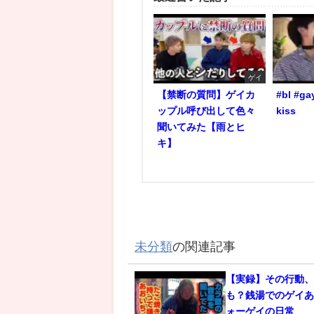
ゲイ
【禁断の質問】ゲイカ
#bl #ga
ップル呼び出して色々
kiss
聞いてみた【雨とヒ
キ】
未分類
の関連記事
【実録】その行動
も？銭湯でのゲイあ
ォーゲイの日常