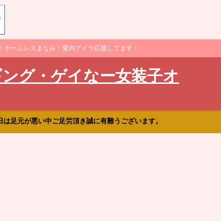
！ホームレスまなみ！愛内アイラ応援してます！
ギング・ゲイなー女装子オ
日は足元が悪い中ご足労頂き誠に有難うございます。