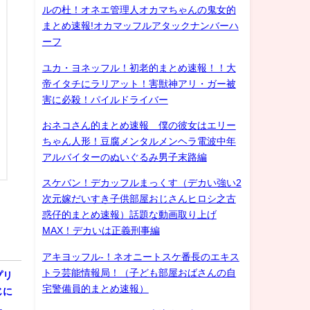
ルの杜！オネエ管理人オカマちゃんの鬼女的
まとめ速報!オカマッフルアタックナンバーハ
ーフ
ユカ・ヨネッフル！初老的まとめ速報！！大
帝イタチにラリアット！害獣神アリ・ガー被
害に必殺！パイルドライバー
おネコさん的まとめ速報 僕の彼女はエリー
ちゃん人形！豆腐メンタルメンヘラ電波中年
アルバイターのぬいぐるみ男子末路編
スケバン！デカッフルまっくす（デカい強い2
次元嫁だいすき子供部屋おじさんヒロシ之古
惑仔的まとめ速報）話題な動画取り上げ
MAX！デカいは正義刑事編
アキヨッフル-！ネオニートスケ番長のエキス
トラ芸能情報局！（子ども部屋おばさんの自
プリ
宅警備員的まとめ速報）
じに
…