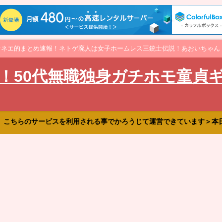
オネエ的まとめ速報！ネトゲ廃人は女子ホームレス三銃士伝説！あおいちゃん
！50代無職独身ガチホモ童貞
、こちらのサービスを利用される事でかろうじて運営できています＞本