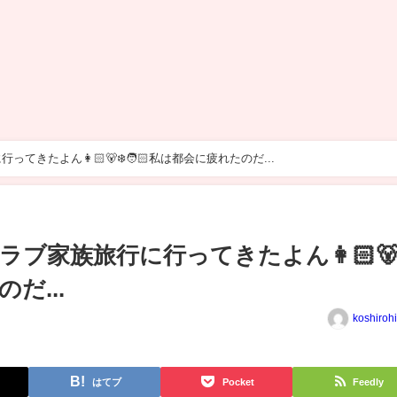
きたよん👩🏻🐻‍❄️🧑🏻私は都会に疲れたのだ...
ブ家族旅行に行ってきたよん👩🏻🐻‍❄
だ...
koshiroh
はてブ
Pocket
Feedly