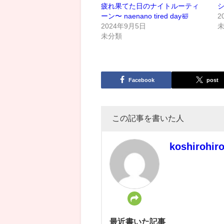
疲れ果てた日のナイトルーティ
ーン〜 naenano tired day🛀
2
2024年9月5日
未分類
Facebook
post
この記事を書いた人
koshirohir
最近書いた記事