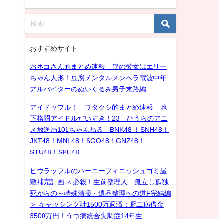
おすすめサイト
おネコさん的まとめ速報 僕の彼女はエリー
ちゃん人形！豆腐メンタルメンヘラ電波中年
アルバイターのぬいぐるみ男子末路編
アイドッフル！ ワタクシ的まとめ速報 地
下格闘アイドルだいすき！23 ひうらのアニ
メ放送局101ちゃんねる BNK48 ！SNH48！
JKT48！MNL48！SGO48！GNZ48！
STU48！SKE48
ヒウラッフルのハーニーフィニッシュゴミ屋
敷補完計画 ＜必殺！生前整理人！孤立し孤独
死からの～特殊清掃・遺品整理への道F完結編
＞ キャッシング計1500万返済：厨二病借金
3500万円！うつ病統合失調症14年生