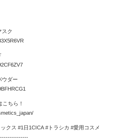
マスク
083X5R6VR
ド
092CF6ZV7
パウダー
B09BFHRCG1
amはこちら！
smetics_japan/
ティックス #1日1CICA #トラシカ #愛用コスメ
----------------