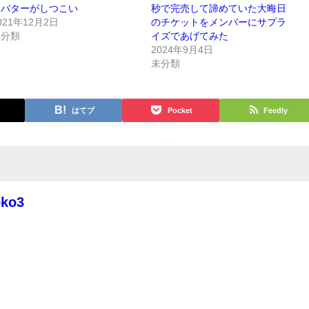
シバターがしつこい
秒で完売して諦めていた大晦日
021年12月2日
のチケットをメンバーにサプラ
未分類
イズであげてみた
2024年9月4日
未分類
はてブ
Pocket
Feedly
oko3