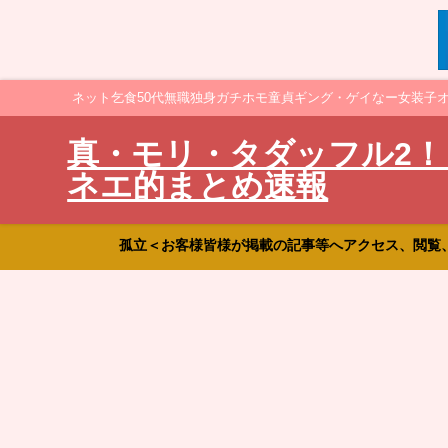
ネット乞食50代無職独身ガチホモ童貞ギング・ゲイなー女装子
真・モリ・タダッフル2！
ネエ的まとめ速報
孤立＜お客様皆様が掲載の記事等へアクセス、閲覧