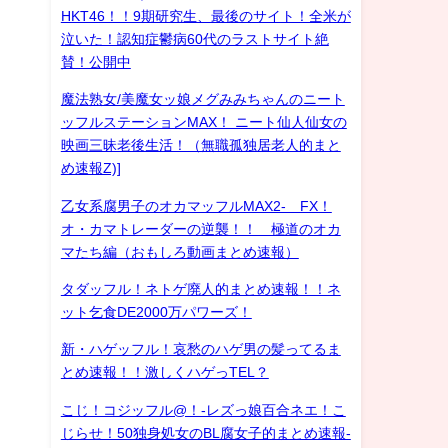
HKT46！！9期研究生、最後のサイト！全米が
泣いた！認知症鬱病60代のラストサイト絶
賛！公開中
魔法熟女/美魔女ッ娘メグみみちゃんのニート
ッフルステーションMAX！ ニート仙人仙女の
映画三昧老後生活！（無職孤独居老人的まと
め速報Z)]
乙女系腐男子のオカマッフルMAX2- FX！
オ・カマトレーダーの逆襲！！ 極道のオカ
マたち編（おもしろ動画まとめ速報）
タダッフル！ネトゲ廃人的まとめ速報！！ネ
ット乞食DE2000万パワーズ！
新・ハゲッフル！哀愁のハゲ男の髪ってるま
とめ速報！！激しくハゲっTEL？
こじ！コジッフル@！-レズっ娘百合ネエ！こ
じらせ！50独身処女のBL腐女子的まとめ速報-