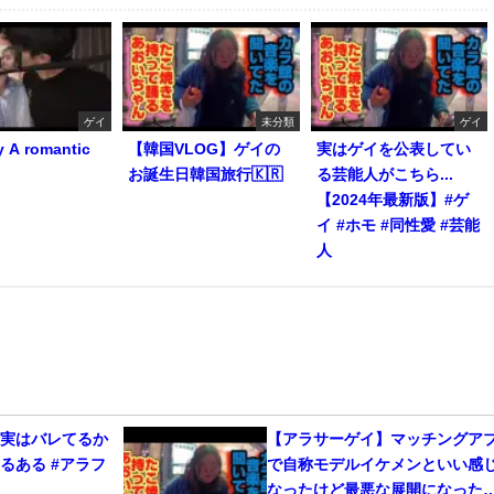
ゲイ
未分類
ゲイ
y A romantic
【韓国VLOG】ゲイの
実はゲイを公表してい
お誕生日韓国旅行🇰🇷
る芸能人がこちら...
【2024年最新版】#ゲ
イ #ホモ #同性愛 #芸能
人
、実はバレてるか
【アラサーゲイ】マッチングア
るある #アラフ
で自称モデルイケメンといい感
なったけど最悪な展開になった