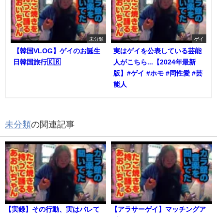
未分類
ゲイ
【韓国VLOG】ゲイのお誕生
実はゲイを公表している芸能
日韓国旅行🇰🇷
人がこちら...【2024年最新
版】#ゲイ #ホモ #同性愛 #芸
能人
未分類
の関連記事
【実録】その行動、実はバレて
【アラサーゲイ】マッチングア