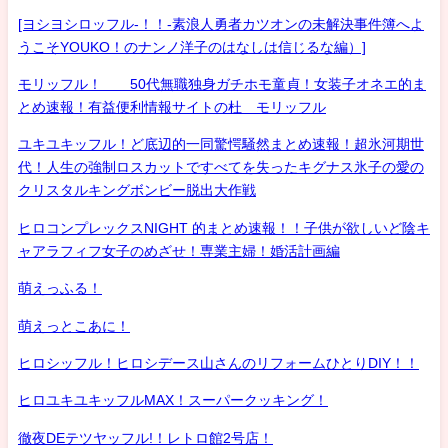
[ヨシヨシロッフル-！！-素浪人勇者カツオンの未解決事件簿へよ
うこそYOUKO！のナンノ洋子のはなしは信じるな編）]
モリッフル！ 50代無職独身ガチホモ童貞！女装子オネエ的ま
とめ速報！有益便利情報サイトの杜 モリッフル
ユキユキッフル！ど底辺的一同驚愕騒然まとめ速報！超氷河期世
代！人生の強制ロスカットですべてを失ったキグナス氷子の愛の
クリスタルキングボンビー脱出大作戦
ヒロコンプレックスNIGHT 的まとめ速報！！子供が欲しいど陰キ
ャアラフィフ女子のめざせ！専業主婦！婚活計画編
萌えっふる！
萌えっとこあに！
ヒロシッフル！ヒロシデース山さんのリフォームひとりDIY！！
ヒロユキユキッフルMAX！スーパークッキング！
徹夜DEテツヤッフル!！レトロ館2号店！