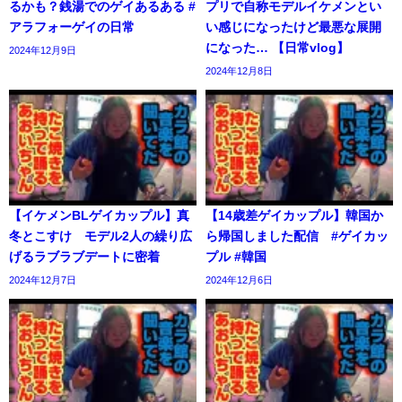
るかも？銭湯でのゲイあるある #
プリで自称モデルイケメンとい
アラフォーゲイの日常
い感じになったけど最悪な展開
になった… 【日常vlog】
2024年12月9日
2024年12月8日
【イケメンBLゲイカップル】真
【14歳差ゲイカップル】韓国か
冬とこすけ モデル2人の繰り広
ら帰国しました配信 #ゲイカッ
げるラブラブデートに密着
プル #韓国
2024年12月7日
2024年12月6日