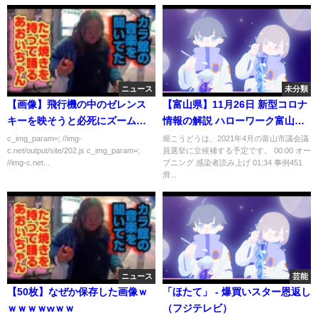
ニュース
未分類
【画像】飛行機の中のゼレンス
【富山県】11月26日 新型コロナ
キーを映そうと必死にズームｗ
情報の解説 ハローワーク富山の
ｗｗｗｗ
職員が感染 ハロワ職員の事例番
c_img_param=; //img-
堀こうどうは、2021年4月の富山市議会議
c.net/output/site/202.js c_img_param=;
員選挙に立候補する予定です。 00:00 オー
号は？滑川市 高岡市 富山市3人
//img-c.net...
プニング 感染者読み上げ 01:34 事例451
の感染者の詳細 会見はありませ
滑...
んが説明します
ニュース
芸能
【50枚】なぜか保存した画像ｗ
「ほたて」 - 爆買いスター恩返し
ｗｗｗｗwｗｗ
（フジテレビ）