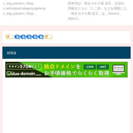
c_img_param=; //img-
田村淳は「焼きカキ小屋 流王」を訪れ、
c.net/output/category/game.js
同級生たちと「たこ串」などを堪能した。
c_img_param=; //img-...
「焼きカキ小屋 流王」は... Source:
https://...
xrea