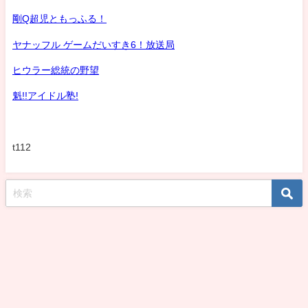
剛Q超児ともっふる！
ヤナッフル ゲームだいすき6！放送局
ヒウラー総統の野望
魁!!アイドル塾!
t112