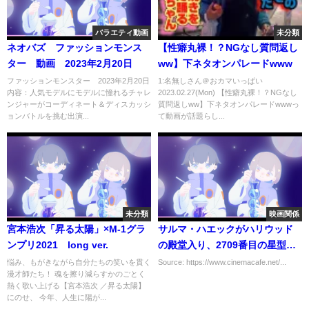
バラエティ動画
未分類
ネオバズ ファッションモンス
【性癖丸裸！？NGなし質問返し
ター 動画 2023年2月20日
ww】下ネタオンパレードwww
ファッションモンスター 2023年2月20日
1:名無しさん＠おカマいっぱい
内容：人気モデルにモデルに憧れるチャレ
2023.02.27(Mon) 【性癖丸裸！？NGなし
ンジャーがコーディネート＆ディスカッシ
質問返しww】下ネタオンパレードwwwっ
ョンバトルを挑む出演...
て動画が話題らし...
未分類
映画関係
宮本浩次「昇る太陽」×M-1グラ
サルマ・ハエックがハリウッド
ンプリ2021 long ver.
の殿堂入り、2709番目の星型プ
レートがお披露目に
悩み、もがきながら自分たちの笑いを貫く
Source: https://www.cinemacafe.net/...
漫才師たち！ 魂を擦り減らすかのごとく
熱く歌い上げる【宮本浩次 ／昇る太陽】
にのせ、 今年、人生に陽が...