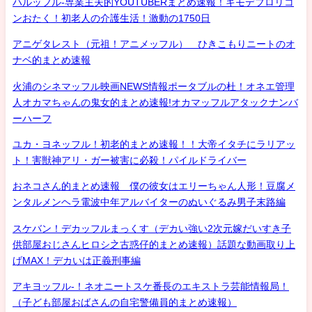
ハルッフル-専業主夫的YOUTUBERまとめ速報！キモデブロリコ
ンおたく！初老人の介護生活！激動の1750日
アニゲタレスト（元祖！アニメッフル） ひきこもりニートのオ
ナベ的まとめ速報
火浦のシネマッフル映画NEWS情報ポータブルの杜！オネエ管理
人オカマちゃんの鬼女的まとめ速報!オカマッフルアタックナンバ
ーハーフ
ユカ・ヨネッフル！初老的まとめ速報！！大帝イタチにラリアッ
ト！害獣神アリ・ガー被害に必殺！パイルドライバー
おネコさん的まとめ速報 僕の彼女はエリーちゃん人形！豆腐メ
ンタルメンヘラ電波中年アルバイターのぬいぐるみ男子末路編
スケバン！デカッフルまっくす（デカい強い2次元嫁だいすき子
供部屋おじさんヒロシ之古惑仔的まとめ速報）話題な動画取り上
げMAX！デカいは正義刑事編
アキヨッフル-！ネオニートスケ番長のエキストラ芸能情報局！
（子ども部屋おばさんの自宅警備員的まとめ速報）