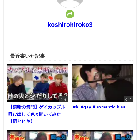
koshirohiroko3
最近書いた記事
ゲイ
ゲイ
【禁断の質問】ゲイカップル
#bl #gay A romantic kiss
呼び出して色々聞いてみた
【雨とヒキ】