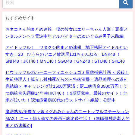
おすすめサイト
おネコさん的まとめ速報 僕の彼女はエリーちゃん人形！豆腐メ
ンタルメンヘラ電波中年アルバイターのぬいぐるみ男子末路編
アイドッフル！ ワタクシ的まとめ速報 地下格闘アイドルだい
すき！23 ひうらのアニメ放送局101ちゃんねる BNK48 ！
SNH48！JKT48！MNL48！SGO48！GNZ48！STU48！SKE48
ヒウラッフルのハーニーフィニッシュゴミ屋敷補完計画 ＜必殺！
生前整理人！孤立し孤独死からの～特殊清掃・遺品整理への道F
完結編＞ キャッシング計1500万返済：厨二病借金3500万円！う
つ病統合失調症14年生HKT46！！9期研究生、最後のサイト！全
米が泣いた！認知症鬱病60代のラストサイト絶賛！公開中
魔法熟女/美魔女ッ娘メグみみちゃんのニートッフルステーション
MAX！ ニート仙人仙女の映画三昧老後生活！（無職孤独居老人的
まとめ速報Z)]