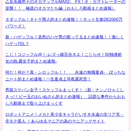
乙女系腐男子のオカマッフルMAX2- FX！オ・カマトレーダーの
逆襲！！ 極道のオカマたち編（おもしろ動画まとめ速報）
タダッフル！ネトゲ廃人的まとめ速報！！ネット乞食DE2000万
パワーズ！
新・ハゲッフル！哀愁のハゲ男の髪ってるまとめ速報！！激しく
ハゲっTEL？
こじ！コジッフル@！-レズっ娘百合ネエ！こじらせ！50独身処
女のBL腐女子的まとめ速報-
何だ！何が？真・シロッフル！！ 永遠の無職童貞- ぼっちな
ニート的まとめ速報！一生童貞上等夜露死苦！
男装スケバン女子！スケッフルまっくす！（新・ナンノひゃくし
きっ!！ビー玉のおいぬさん的まとめ速報） 話題な事件からおも
しろ動画まで取り上げまっくす
ロボットアニメ！メカと美少女キャラだいすき永遠の非リア充・
非モテ星人 ！あらゆるマニアの為のマニアックサイト