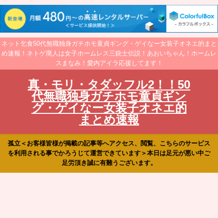
ネット乞食50代無職独身ガチホモ童貞ギング・ゲイなー女装子オネエ的まと
め速報！ネトゲ廃人は女子ホームレス三銃士伝説！あおいちゃん！ホームレ
スまなみ！愛内アイラ応援してます！
真・モリ・タダッフル2！！50
代無職独身ガチホモ童貞ギン
グ・ゲイなー女装子オネエ的
まとめ速報
孤立＜お客様皆様が掲載の記事等へアクセス、閲覧、こちらのサービス
を利用される事でかろうじて運営できています＞本日は足元が悪い中ご
足労頂き誠に有難うございます。