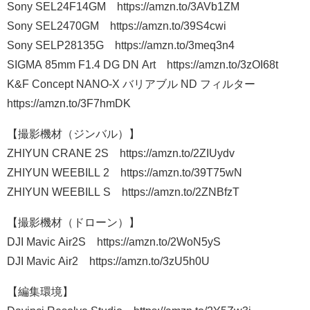
Sony SEL24F14GM https://amzn.to/3AVb1ZM
Sony SEL2470GM https://amzn.to/39S4cwi
Sony SELP28135G https://amzn.to/3meq3n4
SIGMA 85mm F1.4 DG DN Art https://amzn.to/3zOI68t
K&F Concept NANO-X バリアブル ND フィルター
https://amzn.to/3F7hmDK
【撮影機材（ジンバル）】
ZHIYUN CRANE 2S https://amzn.to/2ZIUydv
ZHIYUN WEEBILL 2 https://amzn.to/39T75wN
ZHIYUN WEEBILL S https://amzn.to/2ZNBfzT
【撮影機材（ドローン）】
DJI Mavic Air2S https://amzn.to/2WoN5yS
DJI Mavic Air2 https://amzn.to/3zU5h0U
【編集環境】