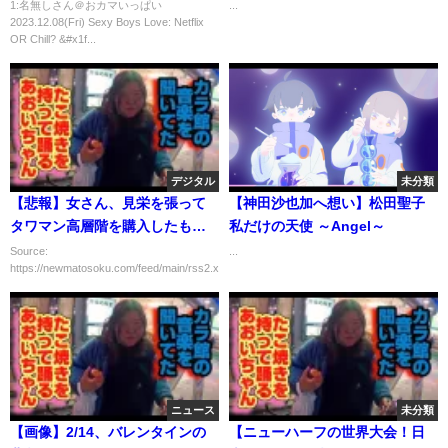
同性カップル #ゲイカップル
InternationalDramaAwards10091
1:名無しさん＠おカマいっぱい
...
2023.12.08(Fri) Sexy Boys Love: Netflix
#blfan #lgbt #lgbtq
OR Chill? &#x1f...
デジタル
未分類
【悲報】女さん、見栄を張って
【神田沙也加へ想い】松田聖子
タワマン高層階を購入したもの
私だけの天使 ～Angel～
の不便すぎて咽び泣くｗｗｗｗ
Source:
...
https://newmatosoku.com/feed/main/rss2.xml...
ｗｗ
ニュース
未分類
【画像】2/14、バレンタインの
【ニューハーフの世界大会！日