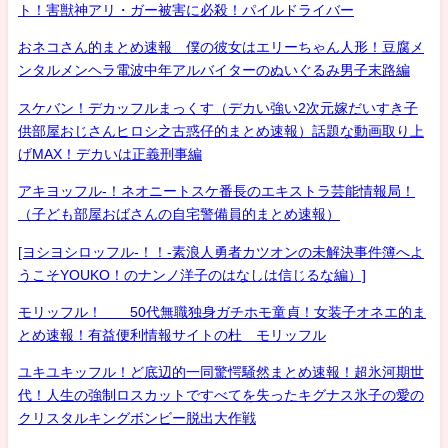
ト！害獣神アリ・ガー被害に必殺！パイルドライバー
おネコさん的まとめ速報 僕の彼女はエリーちゃん人形！豆腐メ
ンタルメンヘラ電波中年アルバイターのぬいぐるみ男子末路編
スケバン！デカッフルまっくす（デカい強い2次元嫁だいすき子
供部屋おじさんヒロシ之古惑仔的まとめ速報）話題な動画取り上
げMAX！デカいは正義刑事編
アキヨッフル-！ネオニートスケ番長のエキストラ芸能情報局！
（子ども部屋おばさんの自宅警備員的まとめ速報）
[ヨシヨシロッフル-！！-素浪人勇者カツオンの未解決事件簿へよ
うこそYOUKO！のナンノ洋子のはなしは信じるな編）]
モリッフル！ 50代無職独身ガチホモ童貞！女装子オネエ的ま
とめ速報！有益便利情報サイトの杜 モリッフル
ユキユキッフル！ど底辺的一同驚愕騒然まとめ速報！超氷河期世
代！人生の強制ロスカットですべてを失ったキグナス氷子の愛の
クリスタルキングボンビー脱出大作戦