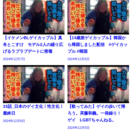
【イケメンBLゲイカップル】真
【14歳差ゲイカップル】韓国か
冬とこすけ モデル2人の繰り広
ら帰国しました配信 #ゲイカッ
げるラブラブデートに密着
プル #韓国
2024年12月7日
2024年12月6日
33話_日本のゲイ文化ㅣ性文化ㅣ
【歌ってみた】ゲイの歩いて帰
最終日
ろう。斉藤和義。一発録り！
ゲイ LGBTちゃんねる。
2024年12月6日
2024年12月5日