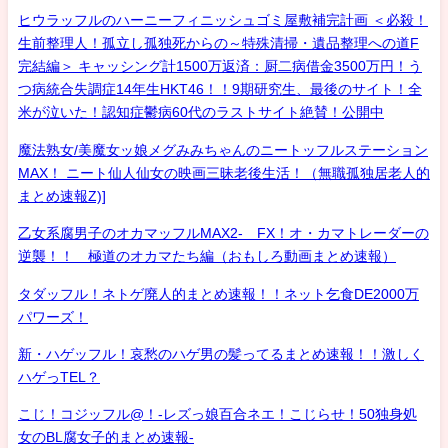
ヒウラッフルのハーニーフィニッシュゴミ屋敷補完計画 ＜必殺！
生前整理人！孤立し孤独死からの～特殊清掃・遺品整理への道F
完結編＞ キャッシング計1500万返済：厨二病借金3500万円！う
つ病統合失調症14年生HKT46！！9期研究生、最後のサイト！全
米が泣いた！認知症鬱病60代のラストサイト絶賛！公開中
魔法熟女/美魔女ッ娘メグみみちゃんのニートッフルステーション
MAX！ ニート仙人仙女の映画三昧老後生活！（無職孤独居老人的
まとめ速報Z)]
乙女系腐男子のオカマッフルMAX2- FX！オ・カマトレーダーの
逆襲！！ 極道のオカマたち編（おもしろ動画まとめ速報）
タダッフル！ネトゲ廃人的まとめ速報！！ネット乞食DE2000万
パワーズ！
新・ハゲッフル！哀愁のハゲ男の髪ってるまとめ速報！！激しく
ハゲっTEL？
こじ！コジッフル@！-レズっ娘百合ネエ！こじらせ！50独身処
女のBL腐女子的まとめ速報-