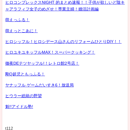
ヒロコンプレックスNIGHT 的まとめ速報！！子供が欲しいど陰キ
ャアラフィフ女子のめざせ！専業主婦！婚活計画編
萌えっふる！
萌えっとこあに！
ヒロシッフル！ヒロシデース山さんのリフォームひとりDIY！！
ヒロユキユキッフルMAX！スーパークッキング！
徹夜DEテツヤッフル!！レトロ館2号店！
剛Q超児ともっふる！
ヤナッフル ゲームだいすき6！放送局
ヒウラー総統の野望
魁!!アイドル塾!
t112