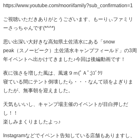
https://www.youtube.com/mooriifamily?sub_confirmation=1
ご視聴いただきありがとうございます、もーりぃファミリ
ーさっちゃんです(*^^*)
思い出深い大好きな高知県土佐清水にある「snow
peak（スノーピーク）土佐清水キャンプフィールド」の3周
年イベントへ出かけてきました♪今回は後編動画です！
夜に強さを増した風は、風速９ｍ(ﾟＡﾟ;)ｺﾞｸﾘ
寝ている間にテント倒壊したら・・・なんて頭をよぎりま
したが、無事朝を迎えました。
天気もいいし、キャンプ場主催のイベントが目白押しだ
し！！
楽しみまくりましたよっ♪
Instagramなどでイベント告知している店舗もありますし、