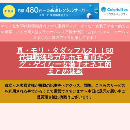
ネット乞食50代無職独身ガチホモ童貞ギング・ゲイなー女装子オネエ的まと
め速報！ネトゲ廃人は女子ホームレス三銃士伝説！あおいちゃん！ホームレ
スまなみ！愛内アイラ応援してます！
真・モリ・タダッフル2！！50
代無職独身ガチホモ童貞ギン
グ・ゲイなー女装子オネエ的
まとめ速報
孤立＜お客様皆様が掲載の記事等へアクセス、閲覧、こちらのサービス
を利用される事でかろうじて運営できています＞本日は足元が悪い中ご
足労頂き誠に有難うございます。