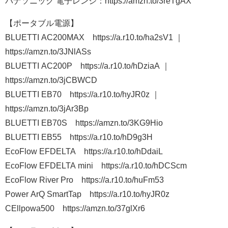
パナソニック 電子レンジ：https://amzn.to/3reTgAX
【ポータブル電源】
BLUETTI AC200MAX https://a.r10.to/ha2sV1 ｜
https://amzn.to/3JNlASs
BLUETTI AC200P https://a.r10.to/hDziaA ｜
https://amzn.to/3jCBWCD
BLUETTI EB70 https://a.r10.to/hyJR0z ｜
https://amzn.to/3jAr3Bp
BLUETTI EB70S https://amzn.to/3KG9Hio
BLUETTI EB55 https://a.r10.to/hD9g3H
EcoFlow EFDELTA https://a.r10.to/hDdaiL
EcoFlow EFDELTA mini https://a.r10.to/hDCScm
EcoFlow River Pro https://a.r10.to/huFm53
Power ArQ SmartTap https://a.r10.to/hyJR0z
CEllpowa500 https://amzn.to/37glXr6