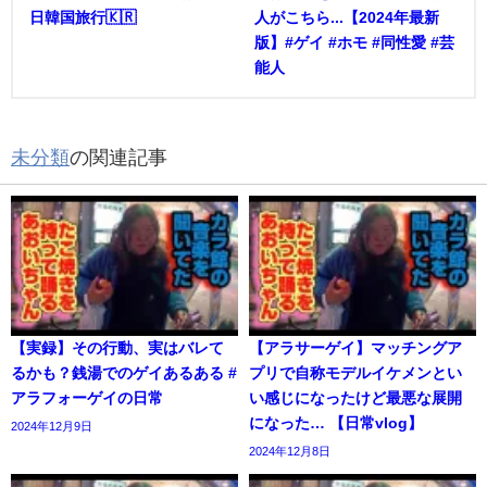
日韓国旅行🇰🇷
人がこちら...【2024年最新
版】#ゲイ #ホモ #同性愛 #芸
能人
未分類
の関連記事
【実録】その行動、実はバレて
【アラサーゲイ】マッチングア
るかも？銭湯でのゲイあるある #
プリで自称モデルイケメンとい
アラフォーゲイの日常
い感じになったけど最悪な展開
になった… 【日常vlog】
2024年12月9日
2024年12月8日