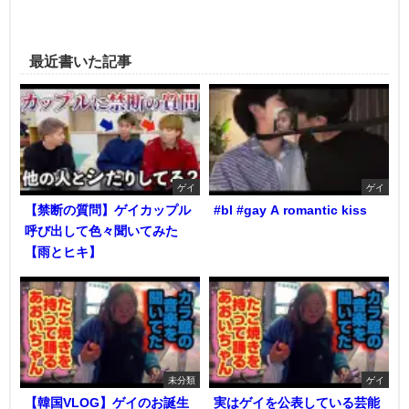
最近書いた記事
ゲイ
ゲイ
【禁断の質問】ゲイカップル
#bl #gay A romantic kiss
呼び出して色々聞いてみた
【雨とヒキ】
未分類
ゲイ
【韓国VLOG】ゲイのお誕生
実はゲイを公表している芸能