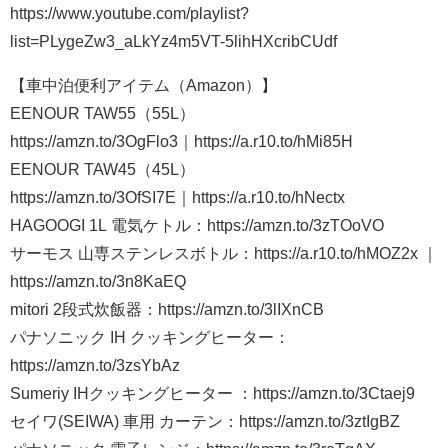
https://www.youtube.com/playlist?
list=PLygeZw3_aLkYz4m5VT-5lihHXcribCUdf
【車中泊便利アイテム（Amazon）】
EENOUR TAW55（55L）
https://amzn.to/3OgFlo3｜https://a.r10.to/hMi85H
EENOUR TAW45（45L）
https://amzn.to/3OfSI7E｜https://a.r10.to/hNectx
HAGOOGI 1L 電気ケトル：https://amzn.to/3zTOoVO
サーモス 山専ステンレスボトル：https://a.r10.to/hMOZ2x ｜
https://amzn.to/3n8KaEQ
mitori 2段式炊飯器：https://amzn.to/3lIXnCB
パナソニック IH クッキングヒーター：
https://amzn.to/3zsYbAz
Sumeriy IHクッキングヒーター ：https://amzn.to/3Ctaej9
セイワ(SEIWA) 車用 カーテン：https://amzn.to/3ztIgBZ