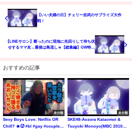
【いい夫婦の日】チェリー吉武のサプライズ大作
戦！
【LINEサロン】断ったのに現地に先回りして待ち伏
せするママ友→最後は島流しｗ【総集編】GW特別
企画『スカッとする話』
おすすめの記事
未分類
未分類
Sexy Boys Love: Netflix OR
SKE48-Aozora Kataomoi &
Chill? 🔥🥵 #bl #gay #couple #
Tsuyoki Monoyo(MBC 2010