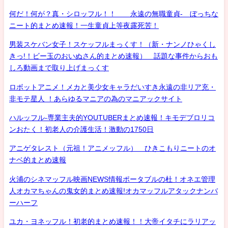
何だ！何が？真・シロッフル！！ 永遠の無職童貞- ぼっちな
ニート的まとめ速報！一生童貞上等夜露死苦！
男装スケバン女子！スケッフルまっくす！（新・ナンノひゃくし
きっ!！ビー玉のおいぬさん的まとめ速報） 話題な事件からおも
しろ動画まで取り上げまっくす
ロボットアニメ！メカと美少女キャラだいすき永遠の非リア充・
非モテ星人 ！あらゆるマニアの為のマニアックサイト
ハルッフル-専業主夫的YOUTUBERまとめ速報！キモデブロリコ
ンおたく！初老人の介護生活！激動の1750日
アニゲタレスト（元祖！アニメッフル） ひきこもりニートのオ
ナベ的まとめ速報
火浦のシネマッフル映画NEWS情報ポータブルの杜！オネエ管理
人オカマちゃんの鬼女的まとめ速報!オカマッフルアタックナンバ
ーハーフ
ユカ・ヨネッフル！初老的まとめ速報！！大帝イタチにラリアッ