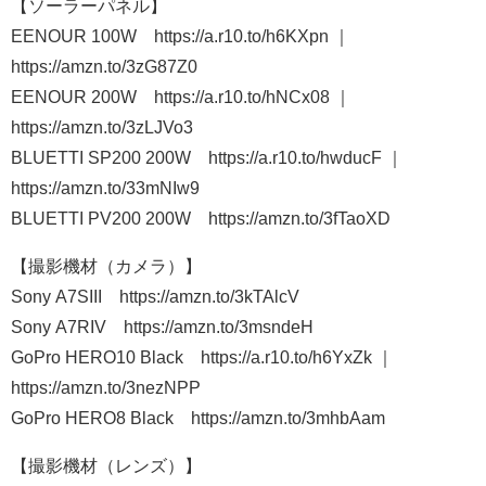
【ソーラーパネル】
EENOUR 100W https://a.r10.to/h6KXpn ｜
https://amzn.to/3zG87Z0
EENOUR 200W https://a.r10.to/hNCx08 ｜
https://amzn.to/3zLJVo3
BLUETTI SP200 200W https://a.r10.to/hwducF ｜
https://amzn.to/33mNIw9
BLUETTI PV200 200W https://amzn.to/3fTaoXD
【撮影機材（カメラ）】
Sony A7SIII https://amzn.to/3kTAlcV
Sony A7RIV https://amzn.to/3msndeH
GoPro HERO10 Black https://a.r10.to/h6YxZk ｜
https://amzn.to/3nezNPP
GoPro HERO8 Black https://amzn.to/3mhbAam
【撮影機材（レンズ）】