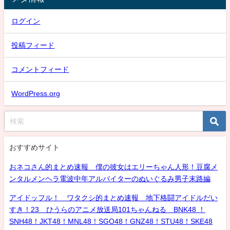
ログイン
投稿フィード
コメントフィード
WordPress.org
おすすめサイト
おネコさん的まとめ速報 僕の彼女はエリーちゃん人形！豆腐メ
ンタルメンヘラ電波中年アルバイターのぬいぐるみ男子末路編
アイドッフル！ ワタクシ的まとめ速報 地下格闘アイドルだい
すき！23 ひうらのアニメ放送局101ちゃんねる BNK48 ！
SNH48！JKT48！MNL48！SGO48！GNZ48！STU48！SKE48