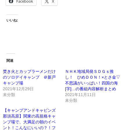
Facebook
X
いいね:
関連
焚き火とカップラーメンだけ
ＮＨＫ地域局発ＳＤＧｓ推
のソロデイキャンプ ＠新戸
し！ ひめＤＯＮ！×とさ金▽
キャンプ場
不思議がいっぱい！四国の海
2021年12月29日
[字]…の番組内容解析まとめ
未分類
2021年11月11日
未分類
【キャンプアンドキャビンズ
那須高原】関東の高規格キャ
ンプ場で、大満足の朝のイベ
ント！こんなにいいの？！フ