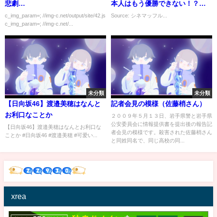
悲劇…
本人はもう優勝できない！？】
元男の子と佐々木カルパッチョ
c_img_param=; //img-c.net/output/site/42.js
Source: シネマッフル...
c_img_param=; //img-c.net/...
2019/03/11
未分類
未分類
【日向坂46】渡邉美穂はなんと
記者会見の模様（佐藤梢さん）
お利口なことか
２００９年５月１３日、岩手県警と岩手県
公安委員会に情報提供書を提出後の報告記
【日向坂46】渡邉美穂はなんとお利口な
者会見の模様です。殺害された佐藤梢さん
ことか #日向坂46 #渡邉美穂 #可爱い...
と同姓同名で、同じ高校の同...
xrea