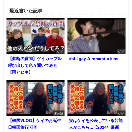
最近書いた記事
ゲイ
ゲイ
【禁断の質問】ゲイカップル
#bl #gay A romantic kiss
呼び出して色々聞いてみた
【雨とヒキ】
未分類
ゲイ
【韓国VLOG】ゲイのお誕生
実はゲイを公表している芸能
日韓国旅行🇰🇷
人がこちら...【2024年最新