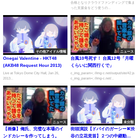
合格となりクラウドファンディングで集ま
レス アルさん】
った支援金をどう使うの...
その他アイドル情報
ニュース
Onegai Valentine - HKT48
台風10号死す！ 台風12号「月曜
(AKB48 Request Hour 2013)
くらいに関西行くで」
Live at Tokyo Dome City Hall, Jan 26,
c_img_param=; //img-c.net/output/site/42.js
2013...
c_img_param=; //img-c.net/...
ニュース
未分類
【画像】俺氏、完璧な本場のイ
街頭演説【ドバイのガーシー✖渋
ンドカレーを作ってしまう。
谷の立花党首】２つの中継動画