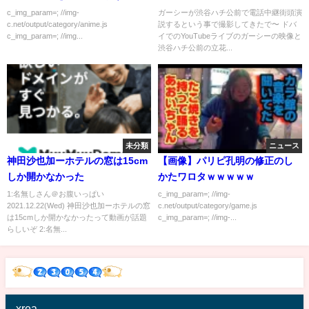
を合体！状況が良く分かるで！
c_img_param=; //img-
ガーシーが渋谷ハチ公前で電話中継街頭演
c.net/output/category/anime.js
説するという事で撮影してきたで〜 ドバ
2022年6月26日【目次有り】
c_img_param=; //img...
イでのYouTubeライブのガーシーの映像と
【ノーカット】
渋谷ハチ公前の立花...
未分類
ニュース
神田沙也加ーホテルの窓は15cm
【画像】パリピ孔明の修正のし
しか開かなかった
かたワロタｗｗｗｗｗ
1:名無しさん＠お腹いっぱい
c_img_param=; //img-
2021.12.22(Wed) 神田沙也加ーホテルの窓
c.net/output/category/game.js
は15cmしか開かなかったって動画が話題
c_img_param=; //img-...
らしいぞ 2:名無...
xrea