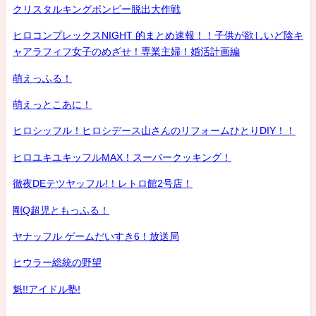
クリスタルキングボンビー脱出大作戦
ヒロコンプレックスNIGHT 的まとめ速報！！子供が欲しいど陰キ
ャアラフィフ女子のめざせ！専業主婦！婚活計画編
萌えっふる！
萌えっとこあに！
ヒロシッフル！ヒロシデース山さんのリフォームひとりDIY！！
ヒロユキユキッフルMAX！スーパークッキング！
徹夜DEテツヤッフル!！レトロ館2号店！
剛Q超児ともっふる！
ヤナッフル ゲームだいすき6！放送局
ヒウラー総統の野望
魁!!アイドル塾!