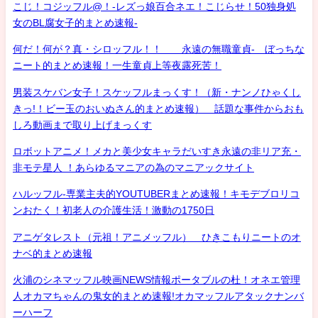
こじ！コジッフル@！-レズっ娘百合ネエ！こじらせ！50独身処
女のBL腐女子的まとめ速報-
何だ！何が？真・シロッフル！！ 永遠の無職童貞- ぼっちな
ニート的まとめ速報！一生童貞上等夜露死苦！
男装スケバン女子！スケッフルまっくす！（新・ナンノひゃくし
きっ!！ビー玉のおいぬさん的まとめ速報） 話題な事件からおも
しろ動画まで取り上げまっくす
ロボットアニメ！メカと美少女キャラだいすき永遠の非リア充・
非モテ星人 ！あらゆるマニアの為のマニアックサイト
ハルッフル-専業主夫的YOUTUBERまとめ速報！キモデブロリコ
ンおたく！初老人の介護生活！激動の1750日
アニゲタレスト（元祖！アニメッフル） ひきこもりニートのオ
ナベ的まとめ速報
火浦のシネマッフル映画NEWS情報ポータブルの杜！オネエ管理
人オカマちゃんの鬼女的まとめ速報!オカマッフルアタックナンバ
ーハーフ