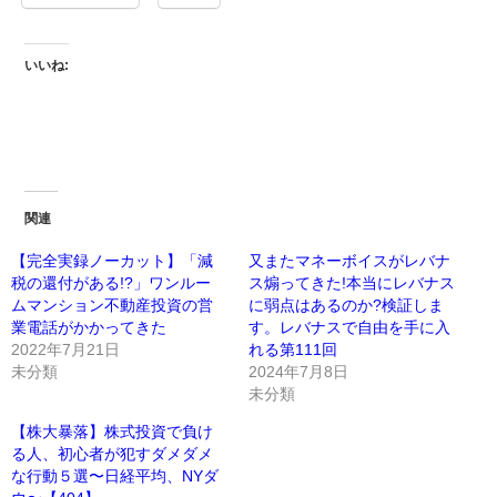
いいね:
関連
【完全実録ノーカット】「減
又またマネーボイスがレバナ
税の還付がある!?」ワンルー
ス煽ってきた!本当にレバナス
ムマンション不動産投資の営
に弱点はあるのか?検証しま
業電話がかかってきた
す。レバナスで自由を手に入
2022年7月21日
れる第111回
未分類
2024年7月8日
未分類
【株大暴落】株式投資で負け
る人、初心者が犯すダメダメ
な行動５選〜日経平均、NYダ