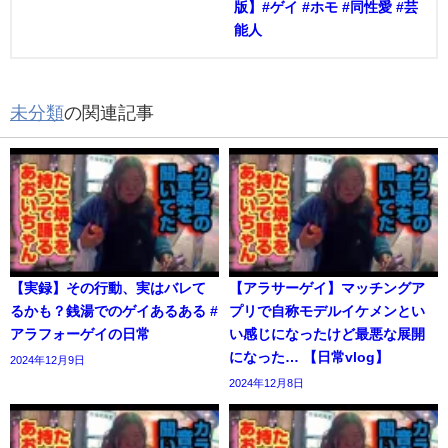
版】#ゲイ #ホモ #同性愛 #芸
能人
未分類
の関連記事
【実録】その行動、実はバレて
【アラサーゲイ】マッチングア
るかも？銭湯でのゲイあるある #
プリで自称モデルイケメンとい
アラフォーゲイの日常
い感じになったけど最悪な展開
になった… 【日常vlog】
2024年12月9日
2024年12月8日