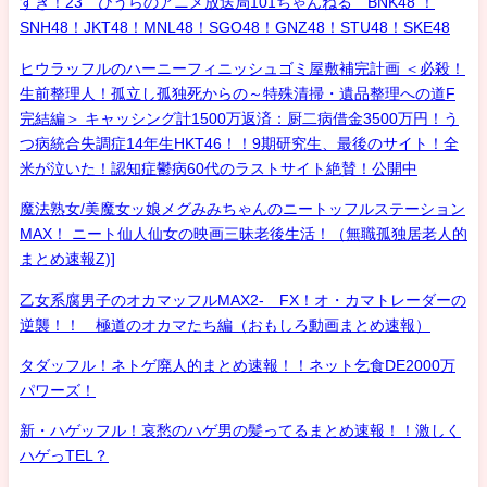
すき！23 ひうらのアニメ放送局101ちゃんねる BNK48 ！
SNH48！JKT48！MNL48！SGO48！GNZ48！STU48！SKE48
ヒウラッフルのハーニーフィニッシュゴミ屋敷補完計画 ＜必殺！
生前整理人！孤立し孤独死からの～特殊清掃・遺品整理への道F
完結編＞ キャッシング計1500万返済：厨二病借金3500万円！う
つ病統合失調症14年生HKT46！！9期研究生、最後のサイト！全
米が泣いた！認知症鬱病60代のラストサイト絶賛！公開中
魔法熟女/美魔女ッ娘メグみみちゃんのニートッフルステーション
MAX！ ニート仙人仙女の映画三昧老後生活！（無職孤独居老人的
まとめ速報Z)]
乙女系腐男子のオカマッフルMAX2- FX！オ・カマトレーダーの
逆襲！！ 極道のオカマたち編（おもしろ動画まとめ速報）
タダッフル！ネトゲ廃人的まとめ速報！！ネット乞食DE2000万
パワーズ！
新・ハゲッフル！哀愁のハゲ男の髪ってるまとめ速報！！激しく
ハゲっTEL？