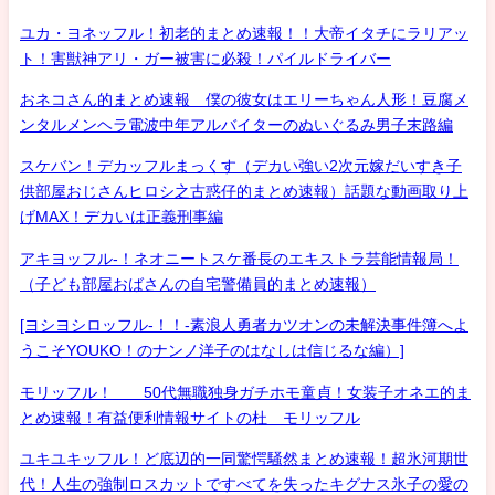
ユカ・ヨネッフル！初老的まとめ速報！！大帝イタチにラリアッ
ト！害獣神アリ・ガー被害に必殺！パイルドライバー
おネコさん的まとめ速報 僕の彼女はエリーちゃん人形！豆腐メ
ンタルメンヘラ電波中年アルバイターのぬいぐるみ男子末路編
スケバン！デカッフルまっくす（デカい強い2次元嫁だいすき子
供部屋おじさんヒロシ之古惑仔的まとめ速報）話題な動画取り上
げMAX！デカいは正義刑事編
アキヨッフル-！ネオニートスケ番長のエキストラ芸能情報局！
（子ども部屋おばさんの自宅警備員的まとめ速報）
[ヨシヨシロッフル-！！-素浪人勇者カツオンの未解決事件簿へよ
うこそYOUKO！のナンノ洋子のはなしは信じるな編）]
モリッフル！ 50代無職独身ガチホモ童貞！女装子オネエ的ま
とめ速報！有益便利情報サイトの杜 モリッフル
ユキユキッフル！ど底辺的一同驚愕騒然まとめ速報！超氷河期世
代！人生の強制ロスカットですべてを失ったキグナス氷子の愛の