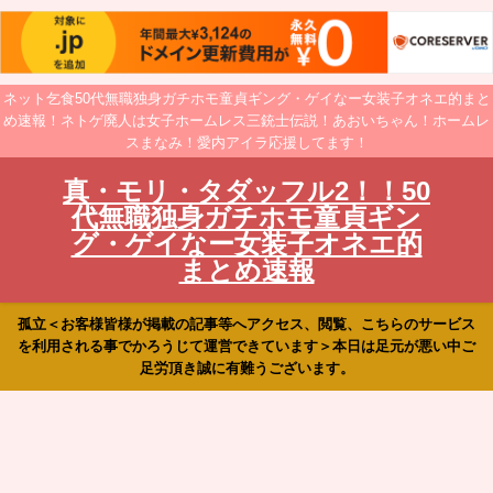
ネット乞食50代無職独身ガチホモ童貞ギング・ゲイなー女装子オネエ的まと
め速報！ネトゲ廃人は女子ホームレス三銃士伝説！あおいちゃん！ホームレ
スまなみ！愛内アイラ応援してます！
真・モリ・タダッフル2！！50
代無職独身ガチホモ童貞ギン
グ・ゲイなー女装子オネエ的
まとめ速報
孤立＜お客様皆様が掲載の記事等へアクセス、閲覧、こちらのサービス
を利用される事でかろうじて運営できています＞本日は足元が悪い中ご
足労頂き誠に有難うございます。