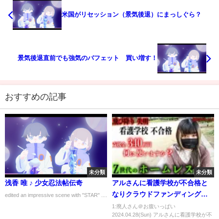
米国がリセッション（景気後退）にまっしぐら？
景気後退直前でも強気のバフェット 買い増す！
おすすめの記事
未分類
未分類
浅香 唯 ♪ 少女忍法帖伝奇
アルさんに看護学校が不合格と
なりクラウドファンディングで
edited an impressive scene with "STAR" ....
集まった支援金をどう使うのか
1:廃人さん＠お腹いっぱい
2024.04.28(Sun) アルさんに看護学校が不
伺いました【Z世代のネオホーム