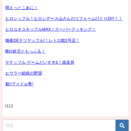
萌えっとこあに！
ヒロシッフル！ヒロシデース山さんのリフォームひとりDIY！！
ヒロユキユキッフルMAX！スーパークッキング！
徹夜DEテツヤッフル!！レトロ館2号店！
剛Q超児ともっふる！
ヤナッフル ゲームだいすき6！放送局
ヒウラー総統の野望
魁!!アイドル塾!
t112