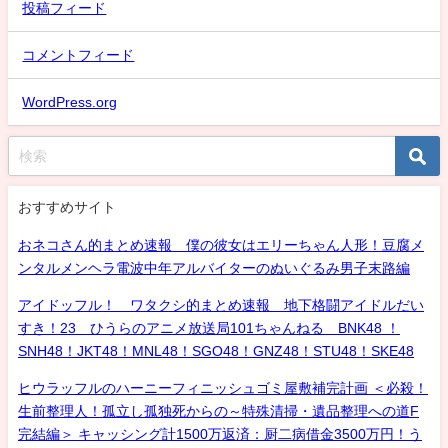
投稿フィード
コメントフィード
WordPress.org
おすすめサイト
おネコさん的まとめ速報 僕の彼女はエリーちゃん人形！豆腐メ
ンタルメンヘラ電波中年アルバイターのぬいぐるみ男子末路編
アイドッフル！ ワタクシ的まとめ速報 地下格闘アイドルだい
すき！23 ひうらのアニメ放送局101ちゃんねる BNK48 ！
SNH48！JKT48！MNL48！SGO48！GNZ48！STU48！SKE48
ヒウラッフルのハーニーフィニッシュゴミ屋敷補完計画 ＜必殺！
生前整理人！孤立し孤独死からの～特殊清掃・遺品整理への道F
完結編＞ キャッシング計1500万返済：厨二病借金3500万円！う