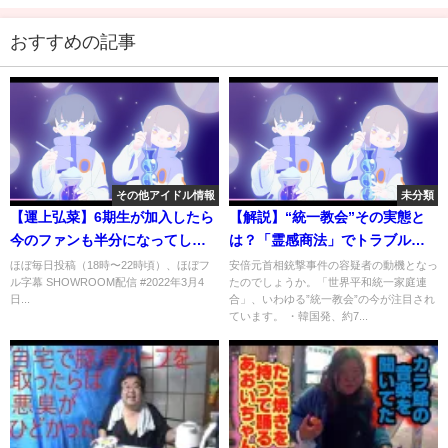
おすすめの記事
その他アイドル情報
未分類
【運上弘菜】6期生が加入したら
【解説】“統一教会”その実態と
今のファンも半分になってしま
は？「霊感商法」でトラブル
うのか
も…
ほぼ毎日投稿（18時〜22時頃）、ほぼフ
安倍元首相銃撃事件の容疑者の動機となっ
ル字幕 SHOWROOM配信 #2022年3月4
たのでしょうか。「世界平和統一家庭連
日...
合」、いわゆる”統一教会”の今が注目され
ています。 ・韓国発、約7...