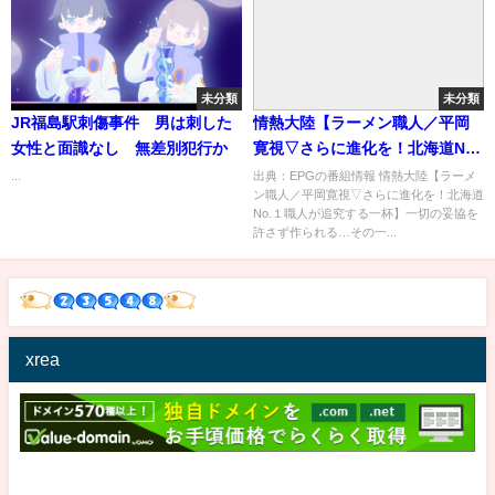
未分類
未分類
JR福島駅刺傷事件 男は刺した
情熱大陸【ラーメン職人／平岡
女性と面識なし 無差別犯行か
寛視▽さらに進化を！北海道No.
１職人が追究する一杯】[字] …
...
出典：EPGの番組情報 情熱大陸【ラーメ
ン職人／平岡寛視▽さらに進化を！北海道
の番組内容解析まとめ
No.１職人が追究する一杯】一切の妥協を
許さず作られる…その一...
xrea