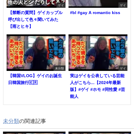
ゲイ
ゲイ
【禁断の質問】ゲイカップル
#bl #gay A romantic kiss
呼び出して色々聞いてみた
【雨とヒキ】
未分類
ゲイ
【韓国VLOG】ゲイのお誕生
実はゲイを公表している芸能
日韓国旅行🇰🇷
人がこちら...【2024年最新
版】#ゲイ #ホモ #同性愛 #芸
能人
未分類
の関連記事