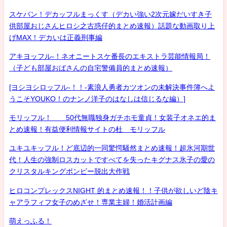
スケバン！デカッフルまっくす（デカい強い2次元嫁だいすき子
供部屋おじさんヒロシ之古惑仔的まとめ速報）話題な動画取り上
げMAX！デカいは正義刑事編
アキヨッフル-！ネオニートスケ番長のエキストラ芸能情報局！
（子ども部屋おばさんの自宅警備員的まとめ速報）
[ヨシヨシロッフル-！！-素浪人勇者カツオンの未解決事件簿へよ
うこそYOUKO！のナンノ洋子のはなしは信じるな編）]
モリッフル！ 50代無職独身ガチホモ童貞！女装子オネエ的ま
とめ速報！有益便利情報サイトの杜 モリッフル
ユキユキッフル！ど底辺的一同驚愕騒然まとめ速報！超氷河期世
代！人生の強制ロスカットですべてを失ったキグナス氷子の愛の
クリスタルキングボンビー脱出大作戦
ヒロコンプレックスNIGHT 的まとめ速報！！子供が欲しいど陰キ
ャアラフィフ女子のめざせ！専業主婦！婚活計画編
萌えっふる！