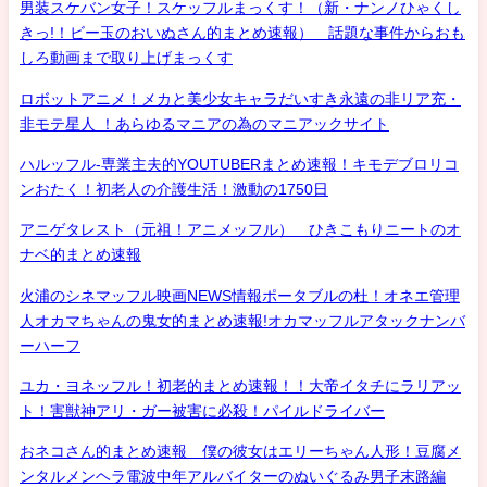
男装スケバン女子！スケッフルまっくす！（新・ナンノひゃくし
きっ!！ビー玉のおいぬさん的まとめ速報） 話題な事件からおも
しろ動画まで取り上げまっくす
ロボットアニメ！メカと美少女キャラだいすき永遠の非リア充・
非モテ星人 ！あらゆるマニアの為のマニアックサイト
ハルッフル-専業主夫的YOUTUBERまとめ速報！キモデブロリコ
ンおたく！初老人の介護生活！激動の1750日
アニゲタレスト（元祖！アニメッフル） ひきこもりニートのオ
ナベ的まとめ速報
火浦のシネマッフル映画NEWS情報ポータブルの杜！オネエ管理
人オカマちゃんの鬼女的まとめ速報!オカマッフルアタックナンバ
ーハーフ
ユカ・ヨネッフル！初老的まとめ速報！！大帝イタチにラリアッ
ト！害獣神アリ・ガー被害に必殺！パイルドライバー
おネコさん的まとめ速報 僕の彼女はエリーちゃん人形！豆腐メ
ンタルメンヘラ電波中年アルバイターのぬいぐるみ男子末路編