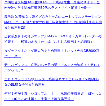
つ病統合失調症14年生HKT46！！9期研究生、最後のサイト！全
米が泣いた！認知症鬱病60代のラストサイト絶賛！公開中
魔法熟女/美魔女ッ娘メグみみちゃんのニートッフルステーション
MAX！ ニート仙人仙女の映画三昧老後生活！（無職孤独居老人的
まとめ速報Z)]
乙女系腐男子のオカマッフルMAX2- FX！オ・カマトレーダーの
逆襲！！ 極道のオカマたち編（おもしろ動画まとめ速報）
タダッフル！ネトゲ廃人的まとめ速報！！ネット乞食DE2000万
パワーズ！
新・ハゲッフル！哀愁のハゲ男の髪ってるまとめ速報！！激しく
ハゲっTEL？
こじ！コジッフル@！-レズっ娘百合ネエ！こじらせ！50独身処
女のBL腐女子的まとめ速報-
何だ！何が？真・シロッフル！！ 永遠の無職童貞- ぼっちな
ニート的まとめ速報！一生童貞上等夜露死苦！