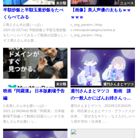
未分類
ニュース
半額炒飯と半額玉葱炒飯をたべ
【画像】美人声優の太ももｗｗ
くらべてみる
ｗｗｗ
1:廃人さん＠お腹いっぱい
c_img_param=; //img-
2024.10.22(Tue) 半額炒飯と半額玉葱炒飯
c.net/output/category/anime.js
をたべくらべてみるって動画が話題らしい
c_img_param=; //img...
ぞ 2:廃人さん＠お腹...
未分類
週刊さんまとマツコ
映画『阿羅漢』 日本版劇場予告
週刊さんまとマツコ 動画 謎
編
の一般人かにぱんお姉さんって
何者 2月26日
1:名無しさん＠お腹いっぱい
週刊さんまとマツコ 2023年2月26日内
2021.12.08(Wed) 映画『阿羅漢』 日本版
容：明石家さんまとマツコ・デラックスが
劇場予告編って動画が話題らしいぞ 2:名
合体…「混ぜるなキケン」な２人がしゃべ
無しさん＠お腹いっ...
り倒す30分！出演者：...