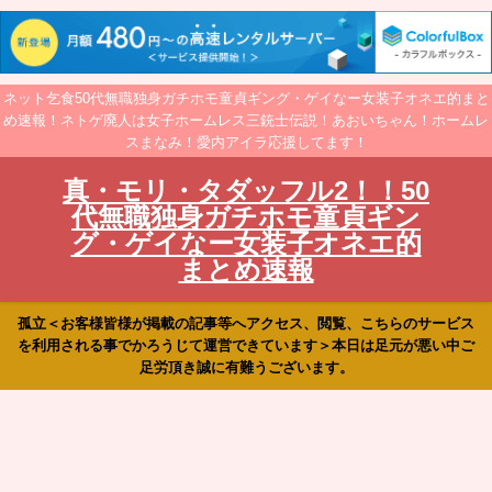
ネット乞食50代無職独身ガチホモ童貞ギング・ゲイなー女装子オネエ的まと
め速報！ネトゲ廃人は女子ホームレス三銃士伝説！あおいちゃん！ホームレ
スまなみ！愛内アイラ応援してます！
真・モリ・タダッフル2！！50
代無職独身ガチホモ童貞ギン
グ・ゲイなー女装子オネエ的
まとめ速報
孤立＜お客様皆様が掲載の記事等へアクセス、閲覧、こちらのサービス
を利用される事でかろうじて運営できています＞本日は足元が悪い中ご
足労頂き誠に有難うございます。