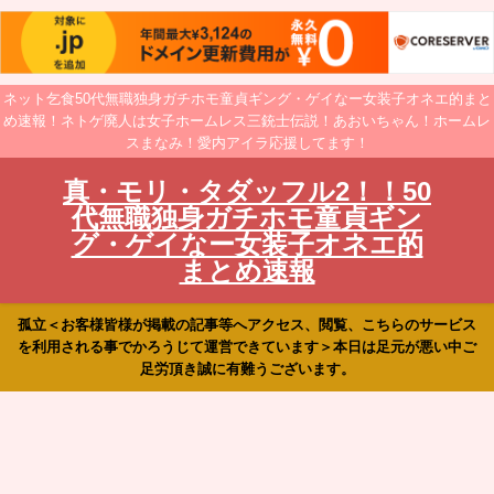
ネット乞食50代無職独身ガチホモ童貞ギング・ゲイなー女装子オネエ的まと
め速報！ネトゲ廃人は女子ホームレス三銃士伝説！あおいちゃん！ホームレ
スまなみ！愛内アイラ応援してます！
真・モリ・タダッフル2！！50
代無職独身ガチホモ童貞ギン
グ・ゲイなー女装子オネエ的
まとめ速報
孤立＜お客様皆様が掲載の記事等へアクセス、閲覧、こちらのサービス
を利用される事でかろうじて運営できています＞本日は足元が悪い中ご
足労頂き誠に有難うございます。