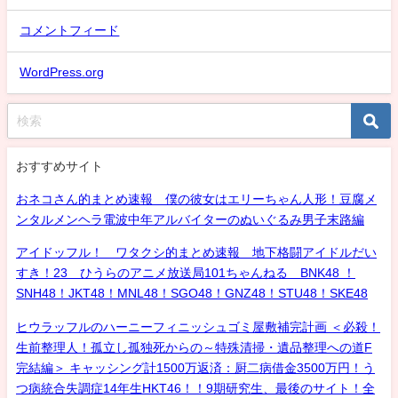
コメントフィード
WordPress.org
おすすめサイト
おネコさん的まとめ速報 僕の彼女はエリーちゃん人形！豆腐メ
ンタルメンヘラ電波中年アルバイターのぬいぐるみ男子末路編
アイドッフル！ ワタクシ的まとめ速報 地下格闘アイドルだい
すき！23 ひうらのアニメ放送局101ちゃんねる BNK48 ！
SNH48！JKT48！MNL48！SGO48！GNZ48！STU48！SKE48
ヒウラッフルのハーニーフィニッシュゴミ屋敷補完計画 ＜必殺！
生前整理人！孤立し孤独死からの～特殊清掃・遺品整理への道F
完結編＞ キャッシング計1500万返済：厨二病借金3500万円！う
つ病統合失調症14年生HKT46！！9期研究生、最後のサイト！全