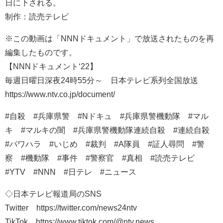
日に下される。
制作：読売テレビ
※この動画は「NNNドキュメント」で放送されたものを再
編集したものです。
【NNNドキュメント‘22】
毎週日曜日深夜24時55分～ 日本テレビ系列全国放送
https://www.ntv.co.jp/document/
#自殺 #兵庫県警 #Nドキュ #兵庫県警機動隊 #マル
キ #マルキの闇 #兵庫県警機動隊連続自殺 #連続自殺
#パワハラ #いじめ #裁判 #A隊員 #証人尋問 #警
察 #機動隊 #事件 #警察官 #真相 #読売テレビ
#YTV #NNN #日テレ​​ #ニュース
◇日本テレビ報道局のSNS
Twitter https://twitter.com/news24ntv
TikTok https://www.tiktok.com/@ntv.news