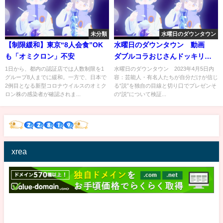
未分類
水曜日のダウンタウン
【制限緩和】東京“8人会食”OK
水曜日のダウンタウン 動画
も「オミクロン」不安
ダブルコラおじさんドッキリ 4
月5日
1日から、都内の認証店では人数制限を1
水曜日のダウンタウン 2023年4月5日内
グループ8人までに緩和。一方で、日本で
容：芸能人・有名人たちが自分だけが信じ
2例目となる新型コロナウイルスのオミク
る“説”を独自の目線と切り口でプレゼンそ
ロン株の感染者が確認されま...
の“説”について検証...
xrea