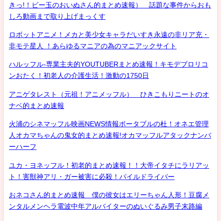
きっ!！ビー玉のおいぬさん的まとめ速報） 話題な事件からおも
しろ動画まで取り上げまっくす
ロボットアニメ！メカと美少女キャラだいすき永遠の非リア充・
非モテ星人 ！あらゆるマニアの為のマニアックサイト
ハルッフル-専業主夫的YOUTUBERまとめ速報！キモデブロリコ
ンおたく！初老人の介護生活！激動の1750日
アニゲタレスト（元祖！アニメッフル） ひきこもりニートのオ
ナベ的まとめ速報
火浦のシネマッフル映画NEWS情報ポータブルの杜！オネエ管理
人オカマちゃんの鬼女的まとめ速報!オカマッフルアタックナンバ
ーハーフ
ユカ・ヨネッフル！初老的まとめ速報！！大帝イタチにラリアッ
ト！害獣神アリ・ガー被害に必殺！パイルドライバー
おネコさん的まとめ速報 僕の彼女はエリーちゃん人形！豆腐メ
ンタルメンヘラ電波中年アルバイターのぬいぐるみ男子末路編