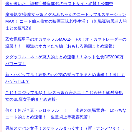
米が泣いた！認知症鬱病60代のラストサイト絶賛！公開中
魔法熟女/美魔女ッ娘メグみみちゃんのニートッフルステーション
MAX！ ニート仙人仙女の映画三昧老後生活！（無職孤独居老人的
まとめ速報Z)]
乙女系腐男子のオカマッフルMAX2- FX！オ・カマトレーダーの
逆襲！！ 極道のオカマたち編（おもしろ動画まとめ速報）
タダッフル！ネトゲ廃人的まとめ速報！！ネット乞食DE2000万
パワーズ！
新・ハゲッフル！哀愁のハゲ男の髪ってるまとめ速報！！激しく
ハゲっTEL？
こじ！コジッフル@！-レズっ娘百合ネエ！こじらせ！50独身処
女のBL腐女子的まとめ速報-
何だ！何が？真・シロッフル！！ 永遠の無職童貞- ぼっちな
ニート的まとめ速報！一生童貞上等夜露死苦！
男装スケバン女子！スケッフルまっくす！（新・ナンノひゃくし