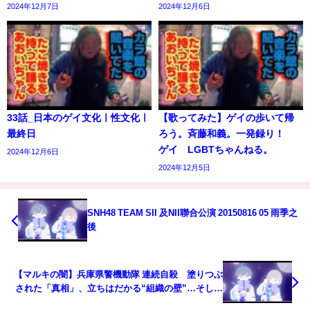
2024年12月7日
2024年12月6日
33話_日本のゲイ文化ㅣ性文化ㅣ
【歌ってみた】ゲイの歩いて帰
最終日
ろう。斉藤和義。一発録り！
ゲイ LGBTちゃんねる。
2024年12月6日
2024年12月5日
SNH48 TEAM SII 及NII聯合公演 20150816 05 雨季之
後
【マルキの闇】兵庫県警機動隊 連続自殺 塗りつぶ
された「真相」、立ちはだかる“組織の壁”…そして
遂に「A隊員」が証言へ― 問い続ける遺族の６年