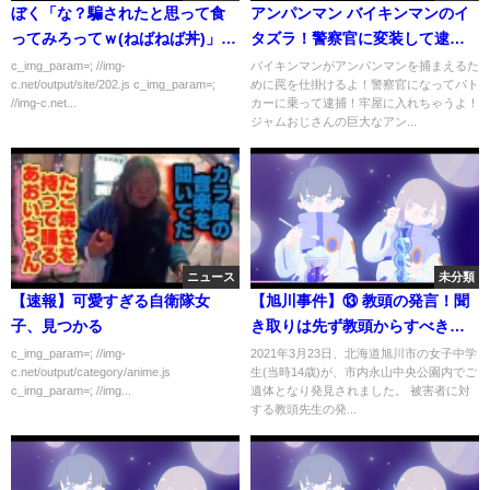
ぼく「な？騙されたと思って食
アンパンマン バイキンマンのイ
ってみろってｗ(ねばねば丼)」留
タズラ！警察官に変装して逮
学生「イヤだ！！」ぼく「ええ
捕！パトロールのお手伝いで牢
c_img_param=; //img-
バイキンマンがアンパンマンを捕まえるた
c.net/output/site/202.js c_img_param=;
めに罠を仕掛けるよ！警察官になってパト
からｗ」
屋に？パトカー 手錠 おまわりさ
//img-c.net...
カーに乗って逮捕！牢屋に入れちゃうよ！
ん パトカー だだんだん ドラえも
ジャムおじさんの巨大なアン...
ん 罠 アンパンマン号 警官 警察
おもちゃアニメ
ニュース
未分類
【速報】可愛すぎる自衛隊女
【旭川事件】⑬ 教頭の発言！聞
子、見つかる
き取りは先ず教頭からすべき！
第三者委員会は機能しているの
c_img_param=; //img-
2021年3月23日、北海道旭川市の女子中学
c.net/output/category/anime.js
生(当時14歳)が、市内永山中央公園内でご
か？【小川泰平の事件考察室】#
c_img_param=; //img...
遺体となり発見されました。 被害者に対
127
する教頭先生の発...