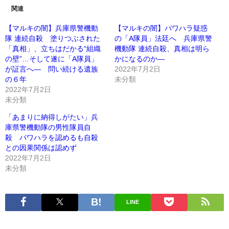
関連
【マルキの闇】兵庫県警機動
【マルキの闇】パワハラ疑惑
隊 連続自殺 塗りつぶされた
の「A隊員」法廷へ 兵庫県警
「真相」、立ちはだかる“組織
機動隊 連続自殺、真相は明ら
の壁”…そして遂に「A隊員」
かになるのか―
が証言へ― 問い続ける遺族
2022年7月2日
の６年
未分類
2022年7月2日
未分類
「あまりに納得しがたい」兵
庫県警機動隊の男性隊員自
殺 パワハラを認めるも自殺
との因果関係は認めず
2022年7月2日
未分類
LINE