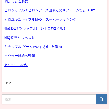
萌えっとこあに！
ヒロシッフル！ヒロシデース山さんのリフォームひとりDIY！！
ヒロユキユキッフルMAX！スーパークッキング！
徹夜DEテツヤッフル!！レトロ館2号店！
剛Q超児ともっふる！
ヤナッフル ゲームだいすき6！放送局
ヒウラー総統の野望
魁!!アイドル塾!
t112