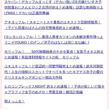
スケバン！デカッフルまっくす（デカい強い2次元嫁だいすき子
供部屋おじさんヒロシ之古惑仔的まとめ速報）話題な動画取り上
げMAX！デカいは正義刑事編
アキヨッフル-！ネオニートスケ番長のエキストラ芸能情報局！
（子ども部屋おばさんの自宅警備員的まとめ速報）
[ヨシヨシロッフル-！！-素浪人勇者カツオンの未解決事件簿へよ
うこそYOUKO！のナンノ洋子のはなしは信じるな編）]
モリッフル！ 50代無職独身ガチホモ童貞！女装子オネエ的ま
とめ速報！有益便利情報サイトの杜 モリッフル
ユキユキッフル！ど底辺的一同驚愕騒然まとめ速報！超氷河期世
代！人生の強制ロスカットですべてを失ったキグナス氷子の愛の
クリスタルキングボンビー脱出大作戦
ヒロコンプレックスNIGHT 的まとめ速報！！子供が欲しいど陰キ
ャアラフィフ女子のめざせ！専業主婦！婚活計画編
萌えっふる！