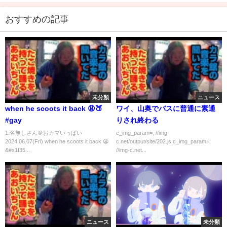
おすすめの記事
未分類
ニュース
when he scoots it back 😩🍑
ワイ、山奥でバスに普通に素通
#gay
りされ終わる
1:名無しさん＠おカマいっぱい
c_img_param=; //img-
2024.06.07(Fri) when he scoots it back 😩
c.net/output/site/202.js c_img_param=;
&#x1f35...
//img-c.net...
ニュース
未分類