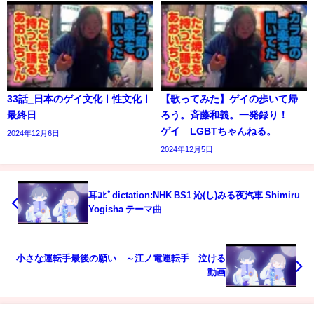
33話_日本のゲイ文化ㅣ性文化ㅣ
【歌ってみた】ゲイの歩いて帰
最終日
ろう。斉藤和義。一発録り！
ゲイ LGBTちゃんねる。
2024年12月6日
2024年12月5日
耳ｺﾋﾟdictation:NHK BS1 沁(し)みる夜汽車 Shimiru
Yogisha テーマ曲
小さな運転手最後の願い ～江ノ電運転手 泣ける
動画