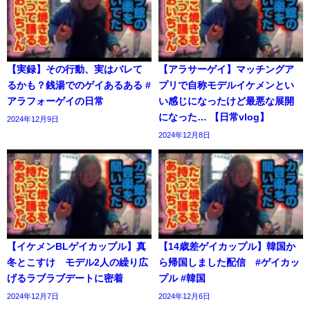
【実録】その行動、実はバレて
【アラサーゲイ】マッチングア
るかも？銭湯でのゲイあるある #
プリで自称モデルイケメンとい
アラフォーゲイの日常
い感じになったけど最悪な展開
になった… 【日常vlog】
2024年12月9日
2024年12月8日
【イケメンBLゲイカップル】真
【14歳差ゲイカップル】韓国か
冬とこすけ モデル2人の繰り広
ら帰国しました配信 #ゲイカッ
げるラブラブデートに密着
プル #韓国
2024年12月7日
2024年12月6日