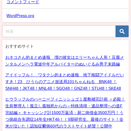
コメントフィード
WordPress.org
おすすめサイト
おネコさん的まとめ速報 僕の彼女はエリーちゃん人形！豆腐メ
ンタルメンヘラ電波中年アルバイターのぬいぐるみ男子末路編
アイドッフル！ ワタクシ的まとめ速報 地下格闘アイドルだい
すき！23 ひうらのアニメ放送局101ちゃんねる BNK48 ！
SNH48！JKT48！MNL48！SGO48！GNZ48！STU48！SKE48
ヒウラッフルのハーニーフィニッシュゴミ屋敷補完計画 ＜必殺！
生前整理人！孤立し孤独死からの～特殊清掃・遺品整理への道F
完結編＞ キャッシング計1500万返済：厨二病借金3500万円！う
つ病統合失調症14年生HKT46！！9期研究生、最後のサイト！全
米が泣いた！認知症鬱病60代のラストサイト絶賛！公開中