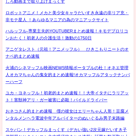
しろ動画まで取り上げまっくす
ロボットアニメ！メカと美少女キャラだいすき永遠の非リア充・
非モテ星人 ！あらゆるマニアの為のマニアックサイト
ハルッフル-専業主夫的YOUTUBERまとめ速報！キモデブロリコ
ンおたく！初老人の介護生活！激動の1750日
アニゲタレスト（元祖！アニメッフル） ひきこもりニートのオ
ナベ的まとめ速報
火浦のシネマッフル映画NEWS情報ポータブルの杜！オネエ管理
人オカマちゃんの鬼女的まとめ速報!オカマッフルアタックナンバ
ーハーフ
ユカ・ヨネッフル！初老的まとめ速報！！大帝イタチにラリアッ
ト！害獣神アリ・ガー被害に必殺！パイルドライバー
おネコさん的まとめ速報 僕の彼女はエリーちゃん人形！豆腐メ
ンタルメンヘラ電波中年アルバイターのぬいぐるみ男子末路編
スケバン！デカッフルまっくす（デカい強い2次元嫁だいすき子