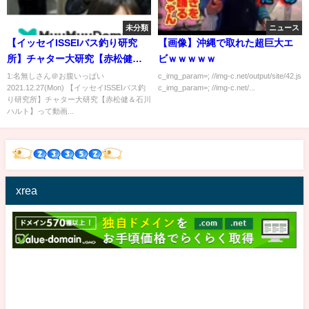
未分類
ニュース
【イッセイISSEIバス釣り研究
【画像】沖縄で取れた超巨大エ
所】チャター大研究【赤松健＆
ビｗｗｗｗｗ
石川ハルト】
1:名無しさん＠お腹いっぱい
c_img_param=; //img-c.net/output/site/42.js
2021.12.27(Mon) 【イッセイISSEIバス釣
c_img_param=; //img-c.net/...
り研究所】チャター大研究【赤松健＆石川
ハルト】って動画...
xrea