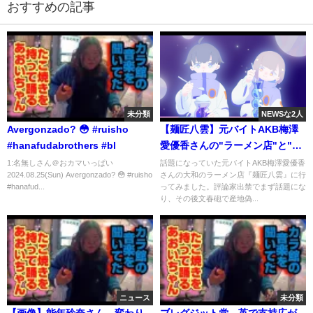
おすすめの記事
未分類
NEWSな2人
Avergonzado? 😳 #ruisho
【麺匠八雲】元バイトAKB梅澤
#hanafudabrothers #bl
愛優香さんの"ラーメン店"と"閉
店したラーメン店"に行ってみ
1:名無しさん＠おカマいっぱい
話題になっていた元バイトAKB梅澤愛優香
2024.08.25(Sun) Avergonzado? 😳 #ruisho
さんの大和のラーメン店『麺匠八雲』に行
た。【味のとらや・煌龍軒】
#hanafud...
ってみました。評論家出禁でまず話題にな
り、その後文春砲で産地偽...
ニュース
未分類