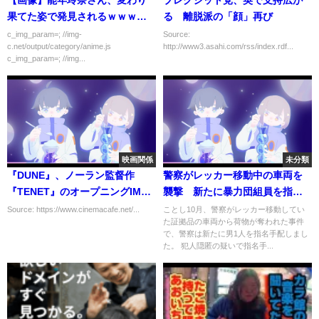
【画像】能年玲奈さん、変わり
ブレグジット党、英で支持広が
果てた姿で発見されるｗｗｗｗ
る 離脱派の「顔」再び
ｗ
c_img_param=; //img-
Source:
c.net/output/category/anime.js
http://www3.asahi.com/rss/index.rdf...
c_img_param=; //img...
映画関係
未分類
『DUNE』、ノーラン監督作
警察がレッカー移動中の車両を
『TENET』のオープニングIMAX
襲撃 新たに暴力団組員を指名
興収比率上回る
手配 実行犯をかくまった疑い
Source: https://www.cinemacafe.net/...
ことし10月、警察がレッカー移動してい
た証拠品の車両から荷物が奪われた事件
で、警察は新たに男1人を指名手配しまし
た。 犯人隠匿の疑いで指名手...