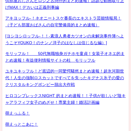
供部屋おじさんヒロシ之古惑仔的まとめ速報）話題な動画取り上
げMAX！デカいは正義刑事編
アキヨッフル-！ネオニートスケ番長のエキストラ芸能情報局！
（子ども部屋おばさんの自宅警備員的まとめ速報）
[ヨシヨシロッフル-！！-素浪人勇者カツオンの未解決事件簿へよ
うこそYOUKO！のナンノ洋子のはなしは信じるな編）]
モリッフル！ 50代無職独身ガチホモ童貞！女装子オネエ的ま
とめ速報！有益便利情報サイトの杜 モリッフル
ユキユキッフル！ど底辺的一同驚愕騒然まとめ速報！超氷河期世
代！人生の強制ロスカットですべてを失ったキグナス氷子の愛の
クリスタルキングボンビー脱出大作戦
ヒロコンプレックスNIGHT 的まとめ速報！！子供が欲しいど陰キ
ャアラフィフ女子のめざせ！専業主婦！婚活計画編
萌えっふる！
萌えっとこあに！