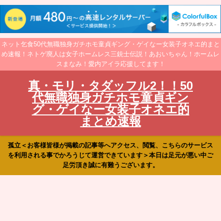
ネット乞食50代無職独身ガチホモ童貞ギング・ゲイなー女装子オネエ的まと
め速報！ネトゲ廃人は女子ホームレス三銃士伝説！あおいちゃん！ホームレ
スまなみ！愛内アイラ応援してます！
真・モリ・タダッフル2！！50
代無職独身ガチホモ童貞ギン
グ・ゲイなー女装子オネエ的
まとめ速報
孤立＜お客様皆様が掲載の記事等へアクセス、閲覧、こちらのサービス
を利用される事でかろうじて運営できています＞本日は足元が悪い中ご
足労頂き誠に有難うございます。