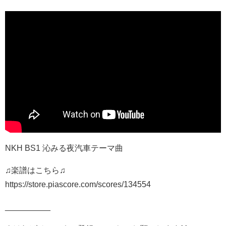
NKH BS1 沁みる夜汽車テーマ曲
♫楽譜はこちら♫
https://store.piascore.com/scores/134554
__________