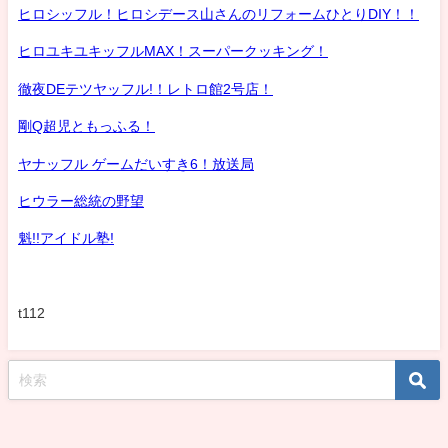
ヒロシッフル！ヒロシデース山さんのリフォームひとりDIY！！
ヒロユキユキッフルMAX！スーパークッキング！
徹夜DEテツヤッフル!！レトロ館2号店！
剛Q超児ともっふる！
ヤナッフル ゲームだいすき6！放送局
ヒウラー総統の野望
魁!!アイドル塾!
t112