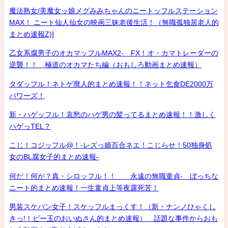
魔法熟女/美魔女ッ娘メグみみちゃんのニートッフルステーション
MAX！ ニート仙人仙女の映画三昧老後生活！（無職孤独居老人的
まとめ速報Z)]
乙女系腐男子のオカマッフルMAX2- FX！オ・カマトレーダーの
逆襲！！ 極道のオカマたち編（おもしろ動画まとめ速報）
タダッフル！ネトゲ廃人的まとめ速報！！ネット乞食DE2000万
パワーズ！
新・ハゲッフル！哀愁のハゲ男の髪ってるまとめ速報！！激しく
ハゲっTEL？
こじ！コジッフル@！-レズっ娘百合ネエ！こじらせ！50独身処
女のBL腐女子的まとめ速報-
何だ！何が？真・シロッフル！！ 永遠の無職童貞- ぼっちな
ニート的まとめ速報！一生童貞上等夜露死苦！
男装スケバン女子！スケッフルまっくす！（新・ナンノひゃくし
きっ!！ビー玉のおいぬさん的まとめ速報） 話題な事件からおも