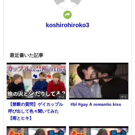
koshirohiroko3
最近書いた記事
ゲイ
ゲイ
【禁断の質問】ゲイカップル
#bl #gay A romantic kiss
呼び出して色々聞いてみた
【雨とヒキ】