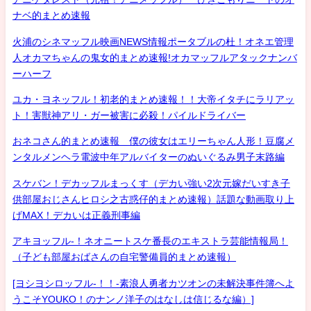
ナベ的まとめ速報
火浦のシネマッフル映画NEWS情報ポータブルの杜！オネエ管理
人オカマちゃんの鬼女的まとめ速報!オカマッフルアタックナンバ
ーハーフ
ユカ・ヨネッフル！初老的まとめ速報！！大帝イタチにラリアッ
ト！害獣神アリ・ガー被害に必殺！パイルドライバー
おネコさん的まとめ速報 僕の彼女はエリーちゃん人形！豆腐メ
ンタルメンヘラ電波中年アルバイターのぬいぐるみ男子末路編
スケバン！デカッフルまっくす（デカい強い2次元嫁だいすき子
供部屋おじさんヒロシ之古惑仔的まとめ速報）話題な動画取り上
げMAX！デカいは正義刑事編
アキヨッフル-！ネオニートスケ番長のエキストラ芸能情報局！
（子ども部屋おばさんの自宅警備員的まとめ速報）
[ヨシヨシロッフル-！！-素浪人勇者カツオンの未解決事件簿へよ
うこそYOUKO！のナンノ洋子のはなしは信じるな編）]