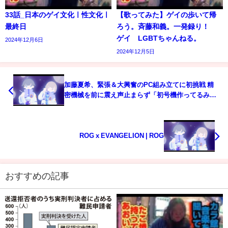
33話_日本のゲイ文化ㅣ性文化ㅣ
【歌ってみた】ゲイの歩いて帰
最終日
ろう。斉藤和義。一発録り！
ゲイ LGBTちゃんねる。
2024年12月6日
2024年12月5日
加藤夏希、緊張＆大興奮のPC組み立てに初挑戦 精
密機械を前に震え声止まらず「初号機作ってるみた
い」『Republic of Gamers x EVANGELION』コラ
ボ新製品日本発売 記者発表会
ROG x EVANGELION | ROG
おすすめの記事