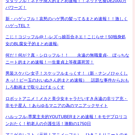
タダッフル！ネトゲ廃人的まとめ速報！！ネット乞食DE2000万
パワーズ！
新・ハゲッフル！哀愁のハゲ男の髪ってるまとめ速報！！激しく
ハゲっTEL？
こじ！コジッフル@！-レズっ娘百合ネエ！こじらせ！50独身処
女のBL腐女子的まとめ速報-
何だ！何が？真・シロッフル！！ 永遠の無職童貞- ぼっちな
ニート的まとめ速報！一生童貞上等夜露死苦！
男装スケバン女子！スケッフルまっくす！（新・ナンノひゃくし
きっ!！ビー玉のおいぬさん的まとめ速報） 話題な事件からおも
しろ動画まで取り上げまっくす
ロボットアニメ！メカと美少女キャラだいすき永遠の非リア充・
非モテ星人 ！あらゆるマニアの為のマニアックサイト
ハルッフル-専業主夫的YOUTUBERまとめ速報！キモデブロリコ
ンおたく！初老人の介護生活！激動の1750日
アニゲタレスト（元祖！アニメッフル） ひきこもりニートのオ