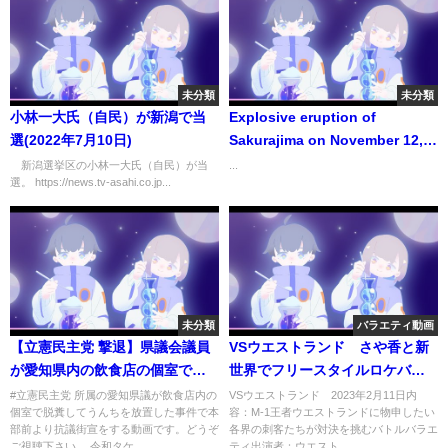
未分類
未分類
小林一大氏（自民）が新潟で当
Explosive eruption of
選(2022年7月10日)
Sakurajima on November 12,
2019
新潟選挙区の小林一大氏（自民）が当
...
選。 https://news.tv-asahi.co.jp...
未分類
バラエティ動画
【立憲民主党 撃退】県議会議員
VSウエストランド さや香と新
が愛知県内の飲食店の個室で脱
世界でフリースタイルロケバト
糞してうんちを放置した事件で
ルが勃発 2月11日
#立憲民主党 所属の愛知県議が飲食店内の
VSウエストランド 2023年2月11日内
個室で脱糞してうんちを放置した事件で本
容：M-1王者ウエストランドに物申したい
抗議街宣！
部前より抗議街宣をする動画です。どうぞ
各界の刺客たちが対決を挑むバトルバラエ
ご視聴下さい。 令和タケ...
ティ出演者：ウエスト...