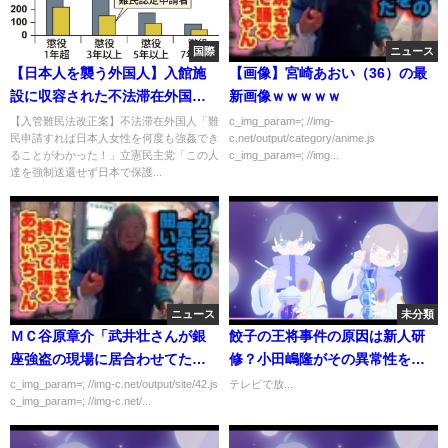
国際
ニュース
【日本人を襲う外国人】入館施
【画像】宮崎あおい（36）の最
設に収容された不法滞在外国人
新画像ｗｗｗｗｗ
→弁護士や支援者「私が外国人
【入管難民法改正案】不法滞在外国人「難
c_img_param=; //img-
民申請すれば日本人女性を何度も強姦でき
c.net/output/category/anime.js
７８７人の身元保証人になりま
ることがわかった！」立憲民主党「この人
c_img_param=; //img...
す！」→仮放免で脱走させ１９
達を強制送還せず日本で保護...
５人が行方不明に
ニュース
未分類
ＭＣ谷原章介「武井壮さんが銀
餃子の王将事件の原因は新人研
座強盗の現場に居合わせてたら
修？小田嶋隆がその異常性を検
どうしてました？」武井壮
証
c_img_param=; //img-c.net/output/site/42.js
テレビで放...
c_img_param=; //img-c.net/...
「え…（困惑）」