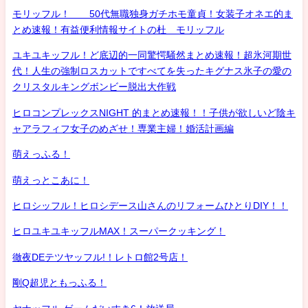
モリッフル！ 50代無職独身ガチホモ童貞！女装子オネエ的ま
とめ速報！有益便利情報サイトの杜 モリッフル
ユキユキッフル！ど底辺的一同驚愕騒然まとめ速報！超氷河期世
代！人生の強制ロスカットですべてを失ったキグナス氷子の愛の
クリスタルキングボンビー脱出大作戦
ヒロコンプレックスNIGHT 的まとめ速報！！子供が欲しいど陰キ
ャアラフィフ女子のめざせ！専業主婦！婚活計画編
萌えっふる！
萌えっとこあに！
ヒロシッフル！ヒロシデース山さんのリフォームひとりDIY！！
ヒロユキユキッフルMAX！スーパークッキング！
徹夜DEテツヤッフル!！レトロ館2号店！
剛Q超児ともっふる！