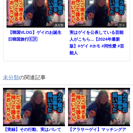
未分類
ゲイ
【韓国VLOG】ゲイのお誕生
実はゲイを公表している芸能
日韓国旅行🇰🇷
人がこちら...【2024年最新
版】#ゲイ #ホモ #同性愛 #芸
能人
未分類
の関連記事
【実録】その行動、実はバレて
【アラサーゲイ】マッチングア