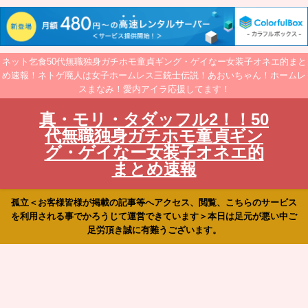
ネット乞食50代無職独身ガチホモ童貞ギング・ゲイなー女装子オネエ的まと
め速報！ネトゲ廃人は女子ホームレス三銃士伝説！あおいちゃん！ホームレ
スまなみ！愛内アイラ応援してます！
真・モリ・タダッフル2！！50
代無職独身ガチホモ童貞ギン
グ・ゲイなー女装子オネエ的
まとめ速報
孤立＜お客様皆様が掲載の記事等へアクセス、閲覧、こちらのサービス
を利用される事でかろうじて運営できています＞本日は足元が悪い中ご
足労頂き誠に有難うございます。