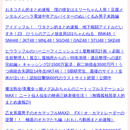
おネコさん的まとめ速報 僕の彼女はエリーちゃん人形！豆腐メ
ンタルメンヘラ電波中年アルバイターのぬいぐるみ男子末路編
アイドッフル！ ワタクシ的まとめ速報 地下格闘アイドルだい
すき！23 ひうらのアニメ放送局101ちゃんねる BNK48 ！
SNH48！JKT48！MNL48！SGO48！GNZ48！STU48！SKE48
ヒウラッフルのハーニーフィニッシュゴミ屋敷補完計画 ＜必殺！
生前整理人！孤立し孤独死からの～特殊清掃・遺品整理への道F
完結編＞ キャッシング計1500万返済：厨二病借金3500万円！う
つ病統合失調症14年生HKT46！！9期研究生、最後のサイト！全
米が泣いた！認知症鬱病60代のラストサイト絶賛！公開中
魔法熟女/美魔女ッ娘メグみみちゃんのニートッフルステーション
MAX！ ニート仙人仙女の映画三昧老後生活！（無職孤独居老人的
まとめ速報Z)]
乙女系腐男子のオカマッフルMAX2- FX！オ・カマトレーダーの
逆襲！！ 極道のオカマたち編（おもしろ動画まとめ速報）