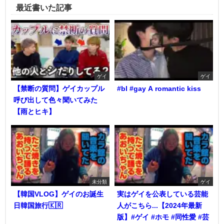
最近書いた記事
ゲイ
ゲイ
【禁断の質問】ゲイカップル
#bl #gay A romantic kiss
呼び出して色々聞いてみた
【雨とヒキ】
未分類
ゲイ
【韓国VLOG】ゲイのお誕生
実はゲイを公表している芸能
日韓国旅行🇰🇷
人がこちら...【2024年最新
版】#ゲイ #ホモ #同性愛 #芸