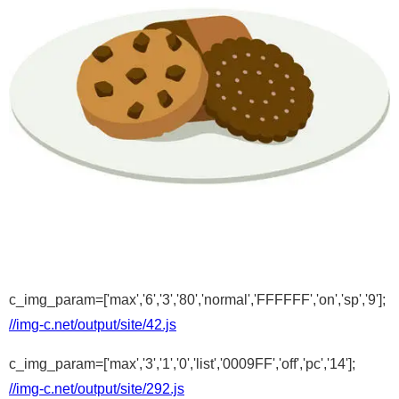
c_img_param=['max','6','3','80','normal','FFFFFF','on','sp','9'];
//img-c.net/output/site/42.js
c_img_param=['max','3','1','0','list','0009FF','off','pc','14'];
//img-c.net/output/site/292.js