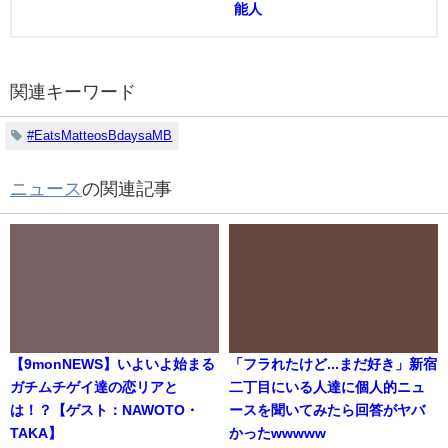
能人
関連キーワード
#EatsMatteosBdaysaMB
ニュース
の関連記事
【9monNEWS】いよいよ始まる
「フラれたけど...まだ好き」新宿
ガチムチゲイ達の恋リアと
二丁目にいる人達に個人的ニュ
は！？【ゲスト：NAWOTO・
ースを聞いてみたら回答がヤバ
TAKA】
かったwwwww