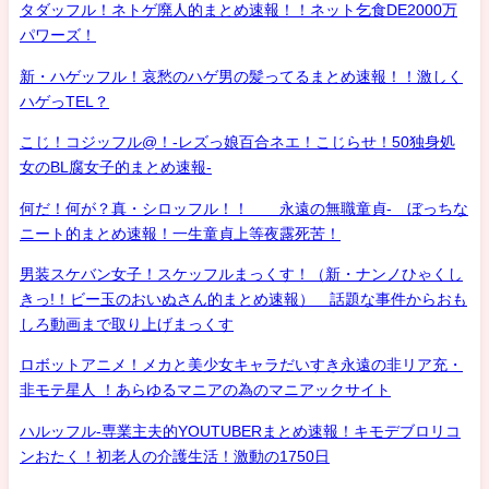
タダッフル！ネトゲ廃人的まとめ速報！！ネット乞食DE2000万
パワーズ！
新・ハゲッフル！哀愁のハゲ男の髪ってるまとめ速報！！激しく
ハゲっTEL？
こじ！コジッフル@！-レズっ娘百合ネエ！こじらせ！50独身処
女のBL腐女子的まとめ速報-
何だ！何が？真・シロッフル！！ 永遠の無職童貞- ぼっちな
ニート的まとめ速報！一生童貞上等夜露死苦！
男装スケバン女子！スケッフルまっくす！（新・ナンノひゃくし
きっ!！ビー玉のおいぬさん的まとめ速報） 話題な事件からおも
しろ動画まで取り上げまっくす
ロボットアニメ！メカと美少女キャラだいすき永遠の非リア充・
非モテ星人 ！あらゆるマニアの為のマニアックサイト
ハルッフル-専業主夫的YOUTUBERまとめ速報！キモデブロリコ
ンおたく！初老人の介護生活！激動の1750日