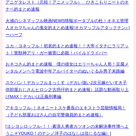
アニゲタレスト（元祖！アニメッフル） ひきこもりニートのオ
ナベ的まとめ速報
火浦のシネマッフル映画NEWS情報ポータブルの杜！オネエ管理
人オカマちゃんの鬼女的まとめ速報!オカマッフルアタックナンバ
ーハーフ
ユカ・ヨネッフル！初老的まとめ速報！！大帝イタチにラリアッ
ト！害獣神アリ・ガー被害に必殺！パイルドライバー
おネコさん的まとめ速報 僕の彼女はエリーちゃん人形！豆腐メ
ンタルメンヘラ電波中年アルバイターのぬいぐるみ男子末路編
スケバン！デカッフルまっくす（デカい強い2次元嫁だいすき子
供部屋おじさんヒロシ之古惑仔的まとめ速報）話題な動画取り上
げMAX！デカいは正義刑事編
アキヨッフル-！ネオニートスケ番長のエキストラ芸能情報局！
（子ども部屋おばさんの自宅警備員的まとめ速報）
[ヨシヨシロッフル-！！-素浪人勇者カツオンの未解決事件簿へよ
うこそYOUKO！のナンノ洋子のはなしは信じるな編）]