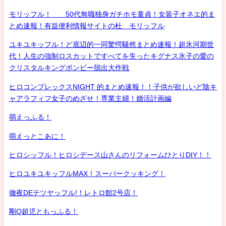
モリッフル！ 50代無職独身ガチホモ童貞！女装子オネエ的ま
とめ速報！有益便利情報サイトの杜 モリッフル
ユキユキッフル！ど底辺的一同驚愕騒然まとめ速報！超氷河期世
代！人生の強制ロスカットですべてを失ったキグナス氷子の愛の
クリスタルキングボンビー脱出大作戦
ヒロコンプレックスNIGHT 的まとめ速報！！子供が欲しいど陰キ
ャアラフィフ女子のめざせ！専業主婦！婚活計画編
萌えっふる！
萌えっとこあに！
ヒロシッフル！ヒロシデース山さんのリフォームひとりDIY！！
ヒロユキユキッフルMAX！スーパークッキング！
徹夜DEテツヤッフル!！レトロ館2号店！
剛Q超児ともっふる！