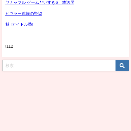
ヤナッフル ゲームだいすき6！放送局
ヒウラー総統の野望
魁!!アイドル塾!
t112