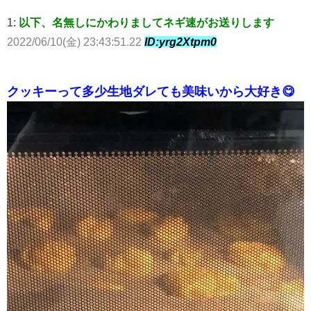
1:
以下、名無しにかわりましてネギ速がお送りします
2022/06/10(金) 23:43:51.22
ID:yrg2Xtpm0
クッキーって多少生地ダレても美味いから大好き😋