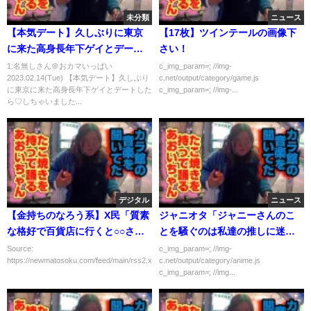
未分類
ニュース
【本気デート】久しぶりに東京
【17枚】ツインテールの画像下
に来た高身長年下ゲイとデート
さい！
したら♡しちゃいました。
1:名無しさん＠おカマいっぱい
c_img_param=; //img-
2023.02.14(Tue) 【本気デート】久しぶり
c.net/output/category/game.js
に東京に来た高身長年下ゲイとデートした
c_img_param=; //img-...
ら♡しちゃいました...
デジタル
ニュース
【金持ちのなろう系】X民「質素
ジャニオタ「ジャニーさんのこ
な格好で百貨店に行くと○○され
とを騒ぐのは私達の推しに迷惑
るから悪趣味だけど楽しい」→
がかかる！！黙ってろ！」
Source:
c_img_param=; //img-
https://newmatosoku.com/feed/main/rss2.xml...
c.net/output/category/anime.js
賛否両論で物議に
c_img_param=; //img...