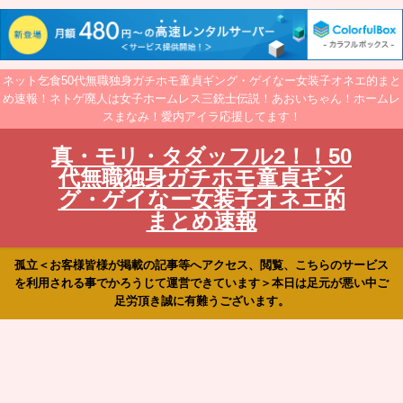
ネット乞食50代無職独身ガチホモ童貞ギング・ゲイなー女装子オネエ的まと
め速報！ネトゲ廃人は女子ホームレス三銃士伝説！あおいちゃん！ホームレ
スまなみ！愛内アイラ応援してます！
真・モリ・タダッフル2！！50
代無職独身ガチホモ童貞ギン
グ・ゲイなー女装子オネエ的
まとめ速報
孤立＜お客様皆様が掲載の記事等へアクセス、閲覧、こちらのサービス
を利用される事でかろうじて運営できています＞本日は足元が悪い中ご
足労頂き誠に有難うございます。