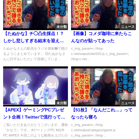
未分類
ニュース
【たぬかな】チ◯凸生採点！？
【画像】コメダ珈琲に来たらこ
しかし悲しすぎる結末を迎えて
んなのが貼ってあった
しまう【2023/3/9切り抜き】
たぬかなさんの配信をラジオ感覚📻で聴け
c_img_param=; //img-
るようにまとめています。 🐱たぬかなさ
c.net/output/site/202.js c_img_param=;
んに許可をいただいて投稿していま...
//img-c.net...
未分類
ニュース
【APEX】ゲーミングPCプレゼ
【51枚】「なんだこれ…」って
ント企画！Twitterで流行ってる
なったら寝ろ
奴(注意喚起)
ご覧いただきありがとうございます。通称
c_img_param=; //img-
「かなで」です。 #ゲーミングPC #自作
c.net/output/category/game.js
PC #APEX 今回このような動画を上げたの
c_img_param=; //img-...