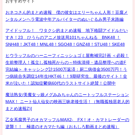
おすすめサイト
おネコさん的まとめ速報 僕の彼女はエリーちゃん人形！豆腐メ
ンタルメンヘラ電波中年アルバイターのぬいぐるみ男子末路編
アイドッフル！ ワタクシ的まとめ速報 地下格闘アイドルだい
すき！23 ひうらのアニメ放送局101ちゃんねる BNK48 ！
SNH48！JKT48！MNL48！SGO48！GNZ48！STU48！SKE48
ヒウラッフルのハーニーフィニッシュゴミ屋敷補完計画 ＜必殺！
生前整理人！孤立し孤独死からの～特殊清掃・遺品整理への道F
完結編＞ キャッシング計1500万返済：厨二病借金3500万円！う
つ病統合失調症14年生HKT46！！9期研究生、最後のサイト！全
米が泣いた！認知症鬱病60代のラストサイト絶賛！公開中
魔法熟女/美魔女ッ娘メグみみちゃんのニートッフルステーション
MAX！ ニート仙人仙女の映画三昧老後生活！（無職孤独居老人的
まとめ速報Z)]
乙女系腐男子のオカマッフルMAX2- FX！オ・カマトレーダーの
逆襲！！ 極道のオカマたち編（おもしろ動画まとめ速報）