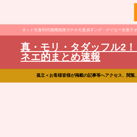
ネット乞食50代無職独身ガチホモ童貞ギング・ゲイなー女装子
真・モリ・タダッフル2！
ネエ的まとめ速報
孤立＜お客様皆様が掲載の記事等へアクセス、閲覧