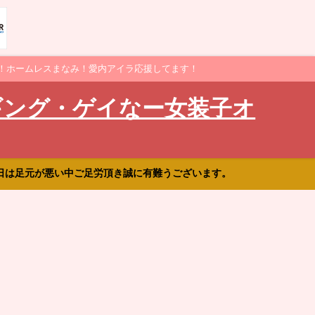
！ホームレスまなみ！愛内アイラ応援してます！
ギング・ゲイなー女装子オ
日は足元が悪い中ご足労頂き誠に有難うございます。