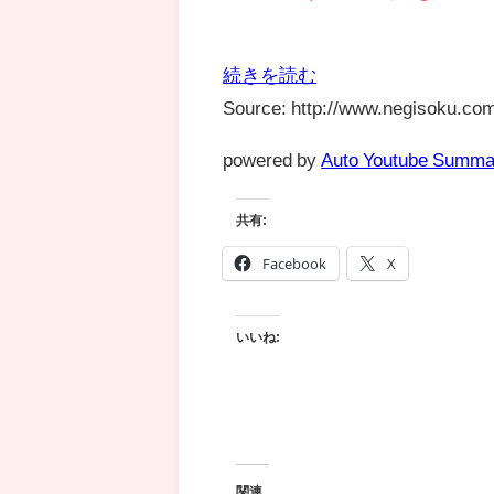
続きを読む
Source: http://www.negisoku.com
powered by
Auto Youtube Summa
共有:
Facebook
X
いいね:
関連