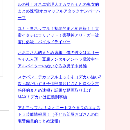
ルの杜！オネエ管理人オカマちゃんの鬼女的
まとめ速報!オカマッフルアタックナンバーハ
ーフ
ユカ・ヨネッフル！初老的まとめ速報！！大
帝イタチにラリアット！害獣神アリ・ガー被
害に必殺！パイルドライバー
おネコさん的まとめ速報 僕の彼女はエリー
ちゃん人形！豆腐メンタルメンヘラ電波中年
アルバイターのぬいぐるみ男子末路編
スケバン！デカッフルまっくす（デカい強い2
次元嫁だいすき子供部屋おじさんヒロシ之古
惑仔的まとめ速報）話題な動画取り上げ
MAX！デカいは正義刑事編
アキヨッフル-！ネオニートスケ番長のエキス
トラ芸能情報局！（子ども部屋おばさんの自
宅警備員的まとめ速報）