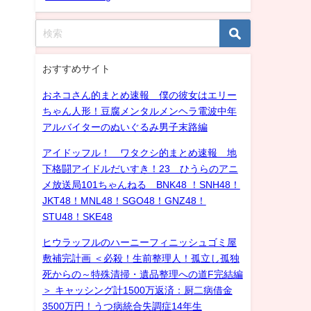
おすすめサイト
おネコさん的まとめ速報 僕の彼女はエリー
ちゃん人形！豆腐メンタルメンヘラ電波中年
アルバイターのぬいぐるみ男子末路編
アイドッフル！ ワタクシ的まとめ速報 地
下格闘アイドルだいすき！23 ひうらのアニ
メ放送局101ちゃんねる BNK48 ！SNH48！
JKT48！MNL48！SGO48！GNZ48！
STU48！SKE48
ヒウラッフルのハーニーフィニッシュゴミ屋
敷補完計画 ＜必殺！生前整理人！孤立し孤独
死からの～特殊清掃・遺品整理への道F完結編
＞ キャッシング計1500万返済：厨二病借金
3500万円！うつ病統合失調症14年生