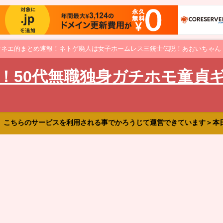
オネエ的まとめ速報！ネトゲ廃人は女子ホームレス三銃士伝説！あおいちゃん
！50代無職独身ガチホモ童貞
、こちらのサービスを利用される事でかろうじて運営できています＞本