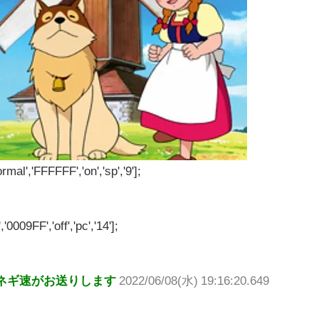
rmal','FFFFFF','on','sp','9'];
'0009FF','off','pc','14'];
ネギ速がお送りします
2022/06/08(水) 19:16:20.649