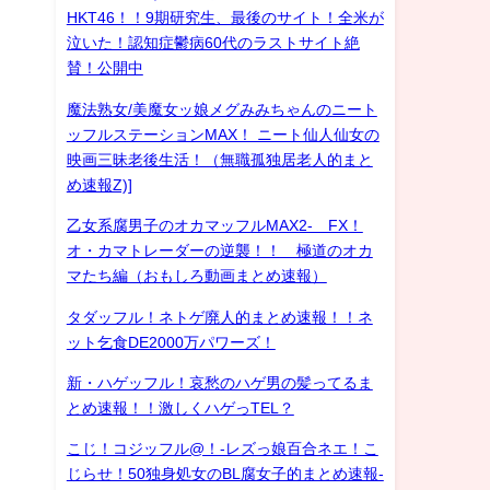
HKT46！！9期研究生、最後のサイト！全米が
泣いた！認知症鬱病60代のラストサイト絶
賛！公開中
魔法熟女/美魔女ッ娘メグみみちゃんのニート
ッフルステーションMAX！ ニート仙人仙女の
映画三昧老後生活！（無職孤独居老人的まと
め速報Z)]
乙女系腐男子のオカマッフルMAX2- FX！
オ・カマトレーダーの逆襲！！ 極道のオカ
マたち編（おもしろ動画まとめ速報）
タダッフル！ネトゲ廃人的まとめ速報！！ネ
ット乞食DE2000万パワーズ！
新・ハゲッフル！哀愁のハゲ男の髪ってるま
とめ速報！！激しくハゲっTEL？
こじ！コジッフル@！-レズっ娘百合ネエ！こ
じらせ！50独身処女のBL腐女子的まとめ速報-