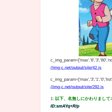
c_img_param=['max','6','3','80','no
//img-c.net/output/site/42.js
c_img_param=['max','3','1','0','list',
//img-c.net/output/site/292.js
1:
以下、名無しにかわりまして
ID:smAYq+R/p