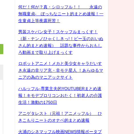
何だ！何が？真・シロッフル！！ 永遠の
無職童貞- ぼっちなニート的まとめ速報！一
生童貞上等夜露死苦！
男装スケバン女子！スケッフルまっくす！
（新・ナンノひゃくしきっ!！ビー玉のおいぬ
さん的まとめ速報） 話題な事件からおもし
ろ動画まで取り上げまっくす
ロボットアニメ！メカと美少女キャラだいす
き永遠の非リア充・非モテ星人 ！あらゆるマ
ニアの為のマニアックサイト
ハルッフル-専業主夫的YOUTUBERまとめ速
報！キモデブロリコンおたく！初老人の介護
生活！激動の1750日
アニゲタレスト（元祖！アニメッフル） ひ
きこもりニートのオナベ的まとめ速報
火浦のシネマッフル映画NEWS情報ポータブ