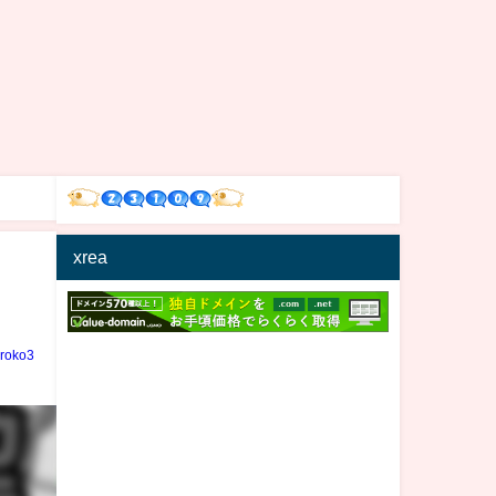
xrea
iroko3