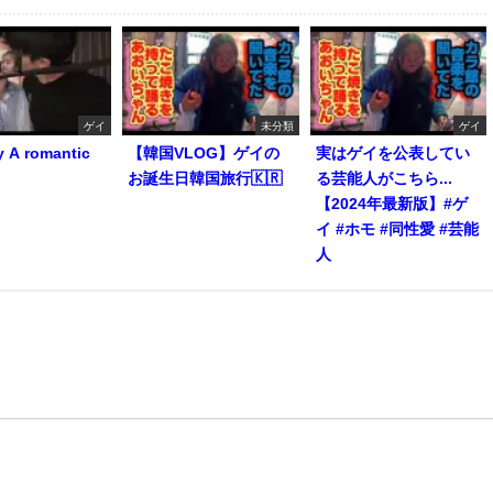
ゲイ
未分類
ゲイ
y A romantic
【韓国VLOG】ゲイの
実はゲイを公表してい
お誕生日韓国旅行🇰🇷
る芸能人がこちら...
【2024年最新版】#ゲ
イ #ホモ #同性愛 #芸能
人