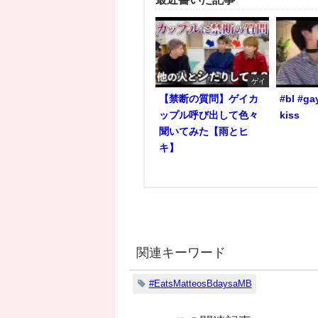
ゲイ
【禁断の質問】ゲイカ
#bl #ga
ップル呼び出して色々
kiss
聞いてみた【雨とヒ
キ】
関連キーワード
#EatsMatteosBdaysaMB