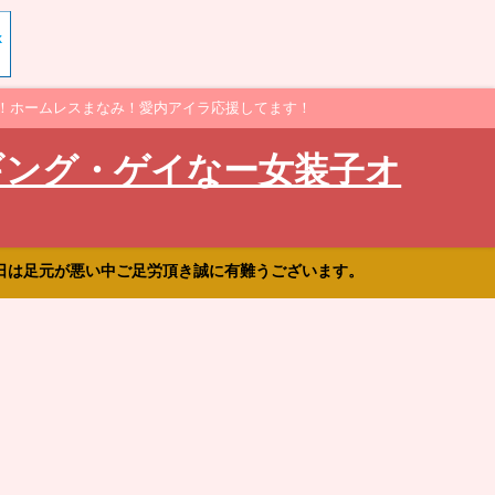
！ホームレスまなみ！愛内アイラ応援してます！
ギング・ゲイなー女装子オ
日は足元が悪い中ご足労頂き誠に有難うございます。