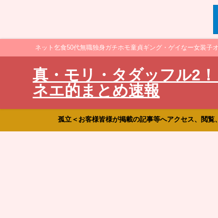
ネット乞食50代無職独身ガチホモ童貞ギング・ゲイなー女装子
真・モリ・タダッフル2！
ネエ的まとめ速報
孤立＜お客様皆様が掲載の記事等へアクセス、閲覧