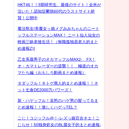
HKT46！！9期研究生、最後のサイト！全米が
泣いた！認知症鬱病60代のラストサイト絶
賛！公開中
魔法熟女/美魔女ッ娘メグみみちゃんのニート
ッフルステーションMAX！ ニート仙人仙女の
映画三昧老後生活！（無職孤独居老人的まと
め速報Z)]
乙女系腐男子のオカマッフルMAX2- FX！
オ・カマトレーダーの逆襲！！ 極道のオカ
マたち編（おもしろ動画まとめ速報）
タダッフル！ネトゲ廃人的まとめ速報！！ネ
ット乞食DE2000万パワーズ！
新・ハゲッフル！哀愁のハゲ男の髪ってるま
とめ速報！！激しくハゲっTEL？
こじ！コジッフル@！-レズっ娘百合ネエ！こ
じらせ！50独身処女のBL腐女子的まとめ速報-