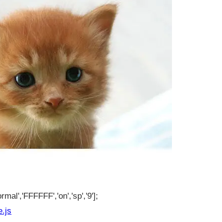
rmal','FFFFFF','on','sp','9'];
e.js