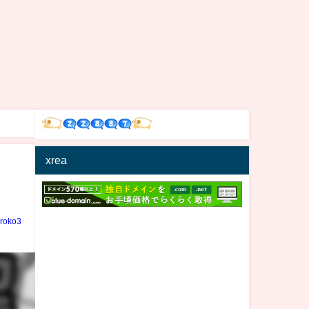
xrea
iroko3