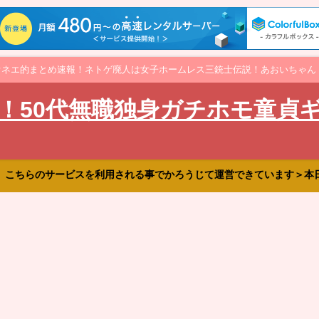
オネエ的まとめ速報！ネトゲ廃人は女子ホームレス三銃士伝説！あおいちゃん
！50代無職独身ガチホモ童貞
、こちらのサービスを利用される事でかろうじて運営できています＞本