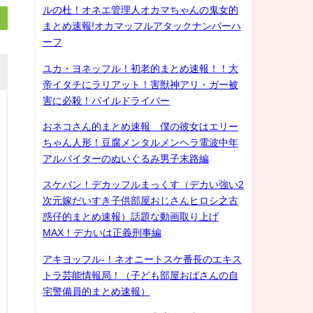
ルの杜！オネエ管理人オカマちゃんの鬼女的
まとめ速報!オカマッフルアタックナンバーハ
ーフ
ユカ・ヨネッフル！初老的まとめ速報！！大
帝イタチにラリアット！害獣神アリ・ガー被
害に必殺！パイルドライバー
おネコさん的まとめ速報 僕の彼女はエリー
ちゃん人形！豆腐メンタルメンヘラ電波中年
アルバイターのぬいぐるみ男子末路編
スケバン！デカッフルまっくす（デカい強い2
次元嫁だいすき子供部屋おじさんヒロシ之古
惑仔的まとめ速報）話題な動画取り上げ
MAX！デカいは正義刑事編
アキヨッフル-！ネオニートスケ番長のエキス
トラ芸能情報局！（子ども部屋おばさんの自
宅警備員的まとめ速報）