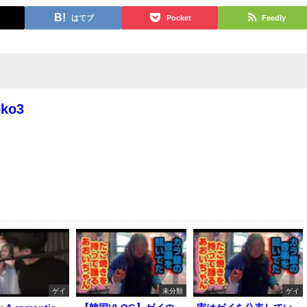
はてブ
Pocket
Feedly
oko3
ゲイ
未分類
ゲイ