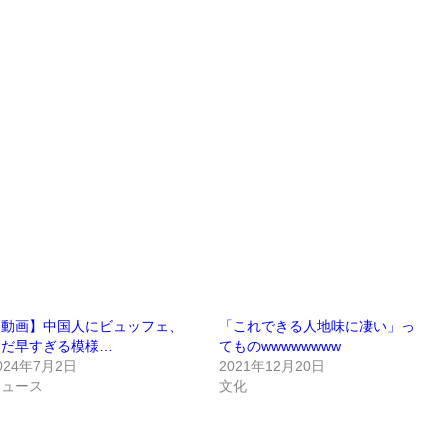
【動画】中国人にビュッフェ、
「これできる人地味に凄い」っ
まだ早すぎる模様…
てものwwwwwwww
024年7月2日
2021年12月20日
ニュース
文化