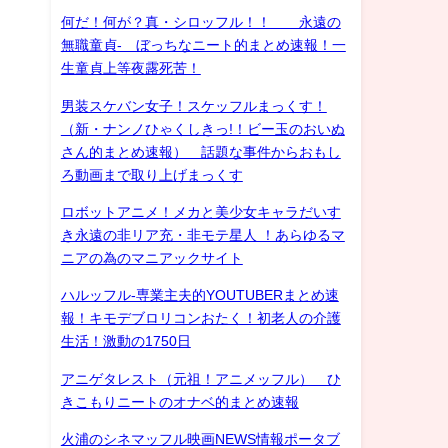
何だ！何が？真・シロッフル！！ 永遠の
無職童貞- ぼっちなニート的まとめ速報！一
生童貞上等夜露死苦！
男装スケバン女子！スケッフルまっくす！
（新・ナンノひゃくしきっ!！ビー玉のおいぬ
さん的まとめ速報） 話題な事件からおもし
ろ動画まで取り上げまっくす
ロボットアニメ！メカと美少女キャラだいす
き永遠の非リア充・非モテ星人 ！あらゆるマ
ニアの為のマニアックサイト
ハルッフル-専業主夫的YOUTUBERまとめ速
報！キモデブロリコンおたく！初老人の介護
生活！激動の1750日
アニゲタレスト（元祖！アニメッフル） ひ
きこもりニートのオナベ的まとめ速報
火浦のシネマッフル映画NEWS情報ポータブ