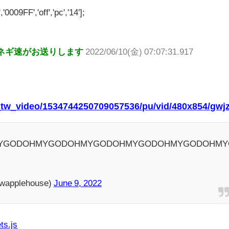
'0009FF','off','pc','14'];
ネギ速がお送りします
2022/06/10(金) 07:07:31.917
t_tw_video/1534744250709057536/pu/vid/480x854/gw
YGODOHMYGODOHMYGODOHMYGODOHMYGODOHMY
wapplehouse)
June 9, 2022
ts.js