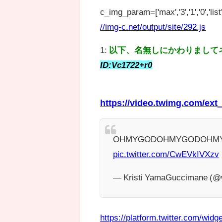
c_img_param=['max','3','1','0','list',
//img-c.net/output/site/292.js
1:
以下、名無しにかわりまして
ID:Vc1722+r0
https://video.twimg.com/ex
OHMYGODOHMYGODOHM
pic.twitter.com/CwEVkIVXzv
— Kristi YamaGuccimane (@
https://platform.twitter.com/widge