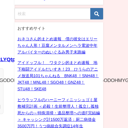
おすすめサイト
おネコさん的まとめ速報 僕の彼女はエリー
ちゃん人形！豆腐メンタルメンヘラ電波中年
アルバイターのぬいぐるみ男子末路編
jzLYQtpx3q4Xiy.mp4
アイドッフル！ ワタクシ的まとめ速報 地
下格闘アイドルだいすき！23 ひうらのアニ
メ放送局101ちゃんねる BNK48 ！SNH48！
GODOHMYGODOHMYGODOHMYGODOHMYGODOHMY
JKT48！MNL48！SGO48！GNZ48！
STU48！SKE48
ヒウラッフルのハーニーフィニッシュゴミ屋
敷補完計画 ＜必殺！生前整理人！孤立し孤独
死からの～特殊清掃・遺品整理への道F完結編
＞ キャッシング計1500万返済：厨二病借金
3500万円！うつ病統合失調症14年生