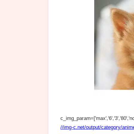
c_img_param=['max','6','3','80','no
//img-c.net/output/category/anim