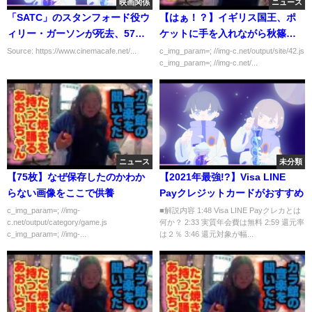
映画関係
ニュース
「SATC」のスタンフォード役ウ
【はぁ！？】イギリス国王、ポ
ィリー・ガーソンが死去、57歳
ケットに手を入れながら秋篠宮
シンシア・ニクソンらお悔やみ
ご夫妻様とご挨拶
Source: https://www.cinemacafe.net/...
c_img_param=; //img-c.net/output/site/42.js
c_img_param=; //img-c.net/...
ニュース
未分類
【75枚】なぜ保存したのかわか
【2021年最強!?】Visa LINE
らない画像をここで供養
Payクレジットカードがおすすめ
c_img_param=; //img-
■解説内容 1:48 Visa LINE Payクレカとは
c.net/output/category/game.js
何か？ 2:33 実質年会費は無料 2:59 還元率
c_img_param=; //img-...
は２％ 3:46 還元対象が幅...