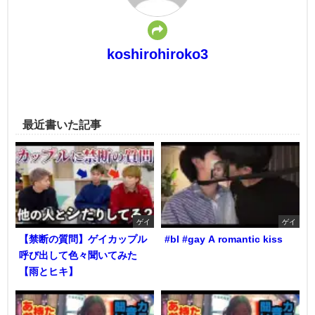
koshirohiroko3
最近書いた記事
ゲイ
ゲイ
【禁断の質問】ゲイカップル
#bl #gay A romantic kiss
呼び出して色々聞いてみた
【雨とヒキ】