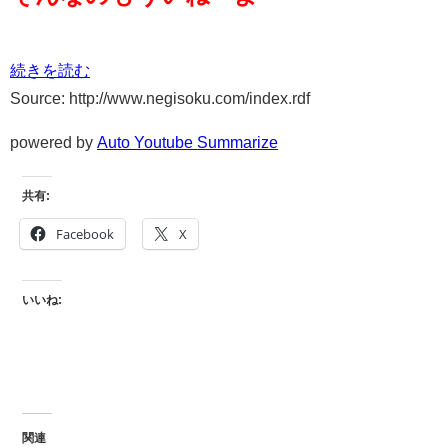
続きを読む
Source: http://www.negisoku.com/index.rdf
powered by
Auto Youtube Summarize
共有:
Facebook
X
いいね:
関連