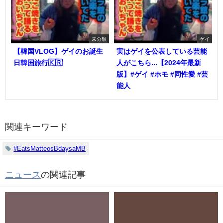
未分類
ゲイ
【韓国VLOG】ゲイのお誕生
実はゲイを公表している芸能
日韓国旅行🇰🇷
人がこちら...【2024年最新
版】#ゲイ #ホモ #同性愛 #芸
能人
関連キーワード
#EatsMatteosBdaysaMB
ニュース
の関連記事