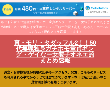
ネット乞食50代無職独身ガチホモ童貞ギング・ゲイなー女装子オネエ的まと
め速報！ネトゲ廃人は女子ホームレス三銃士伝説！あおいちゃん！ホームレ
スまなみ！愛内アイラ応援してます！
真・モリ・タダッフル2！！50
代無職独身ガチホモ童貞ギン
グ・ゲイなー女装子オネエ的
まとめ速報
孤立＜お客様皆様が掲載の記事等へアクセス、閲覧、こちらのサービス
を利用される事でかろうじて運営できています＞本日は足元が悪い中ご
足労頂き誠に有難うございます。