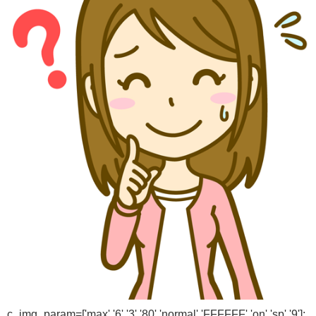
c_img_param=['max','6','3','80','normal','FFFFFF','on','sp','9'];