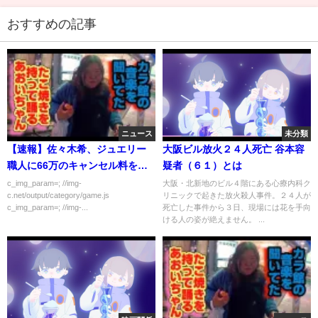
おすすめの記事
ニュース
未分類
【速報】佐々木希、ジュエリー
大阪ビル放火２４人死亡 谷本容
職人に66万のキャンセル料を支
疑者（６１）とは
払う
c_img_param=; //img-
大阪・北新地のビル４階にある心療内科ク
c.net/output/category/game.js
リニックで起きた放火殺人事件。２４人が
c_img_param=; //img-...
死亡した事件から３日、現場には花を手向
ける人の姿が絶えません。 ...