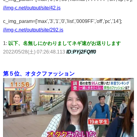
//img-c.net/output/site/42.js
c_img_param=['max','3','1','0','list','0009FF','off','pc','14'];
//img-c.net/output/site/292.js
1:
以下、名無しにかわりましてネギ速がお送りします
2022/05/28(土) 07:26:48.113
ID:PYj2FQff0
第５位、オタクファッション