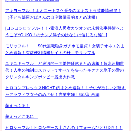
アキヨッフル-！ネオニートスケ番長のエキストラ芸能情報局！
（子ども部屋おばさんの自宅警備員的まとめ速報）
[ヨシヨシロッフル-！！-素浪人勇者カツオンの未解決事件簿へよ
うこそYOUKO！のナンノ洋子のはなしは信じるな編）]
モリッフル！ 50代無職独身ガチホモ童貞！女装子オネエ的ま
とめ速報！有益便利情報サイトの杜 モリッフル
ユキユキッフル！ど底辺的一同驚愕騒然まとめ速報！超氷河期世
代！人生の強制ロスカットですべてを失ったキグナス氷子の愛の
クリスタルキングボンビー脱出大作戦
ヒロコンプレックスNIGHT 的まとめ速報！！子供が欲しいど陰キ
ャアラフィフ女子のめざせ！専業主婦！婚活計画編
萌えっふる！
萌えっとこあに！
ヒロシッフル！ヒロシデース山さんのリフォームひとりDIY！！