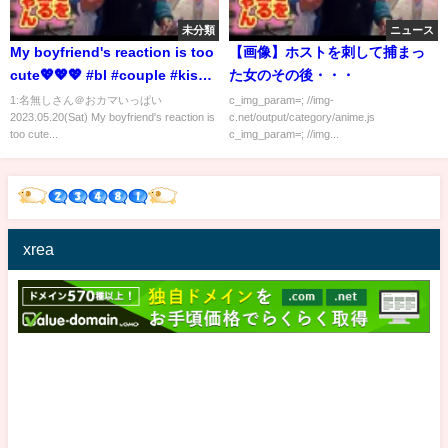
未分類
ニュース
My boyfriend's reaction is too
【画像】ホストを刺して捕まっ
cute💖💖💖 #bl #couple #kiss
た女のその後・・・
#gay
1:名無しさん＠おカマいっぱい
c_img_param=; //img-
2023.05.20(Sat) My boyfriend's reaction is
c.net/output/category/anime.js
too cute...
c_img_param=; //img...
xrea