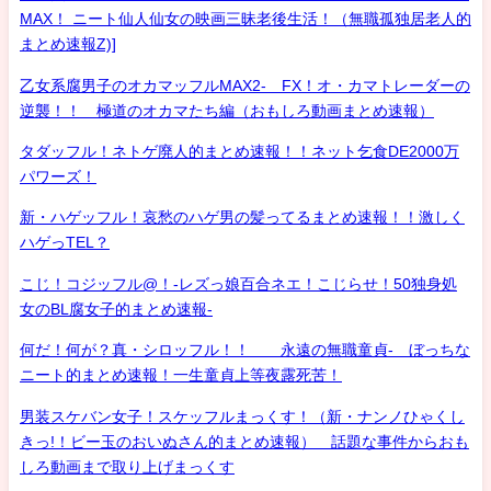
MAX！ ニート仙人仙女の映画三昧老後生活！（無職孤独居老人的
まとめ速報Z)]
乙女系腐男子のオカマッフルMAX2- FX！オ・カマトレーダーの
逆襲！！ 極道のオカマたち編（おもしろ動画まとめ速報）
タダッフル！ネトゲ廃人的まとめ速報！！ネット乞食DE2000万
パワーズ！
新・ハゲッフル！哀愁のハゲ男の髪ってるまとめ速報！！激しく
ハゲっTEL？
こじ！コジッフル@！-レズっ娘百合ネエ！こじらせ！50独身処
女のBL腐女子的まとめ速報-
何だ！何が？真・シロッフル！！ 永遠の無職童貞- ぼっちな
ニート的まとめ速報！一生童貞上等夜露死苦！
男装スケバン女子！スケッフルまっくす！（新・ナンノひゃくし
きっ!！ビー玉のおいぬさん的まとめ速報） 話題な事件からおも
しろ動画まで取り上げまっくす