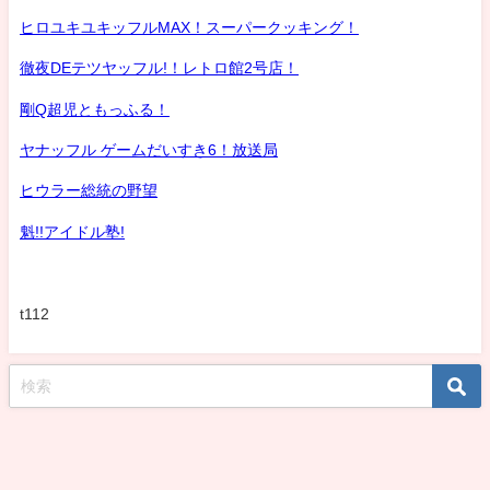
ヒロユキユキッフルMAX！スーパークッキング！
徹夜DEテツヤッフル!！レトロ館2号店！
剛Q超児ともっふる！
ヤナッフル ゲームだいすき6！放送局
ヒウラー総統の野望
魁!!アイドル塾!
t112