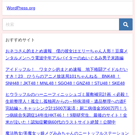
WordPress.org
おすすめサイト
おネコさん的まとめ速報 僕の彼女はエリーちゃん人形！豆腐メ
ンタルメンヘラ電波中年アルバイターのぬいぐるみ男子末路編
アイドッフル！ ワタクシ的まとめ速報 地下格闘アイドルだい
すき！23 ひうらのアニメ放送局101ちゃんねる BNK48 ！
SNH48！JKT48！MNL48！SGO48！GNZ48！STU48！SKE48
ヒウラッフルのハーニーフィニッシュゴミ屋敷補完計画 ＜必殺！
生前整理人！孤立し孤独死からの～特殊清掃・遺品整理への道F
完結編＞ キャッシング計1500万返済：厨二病借金3500万円！う
つ病統合失調症14年生HKT46！！9期研究生、最後のサイト！全
米が泣いた！認知症鬱病60代のラストサイト絶賛！公開中
魔法熟女/美魔女ッ娘メグみみちゃんのニートッフルステーション