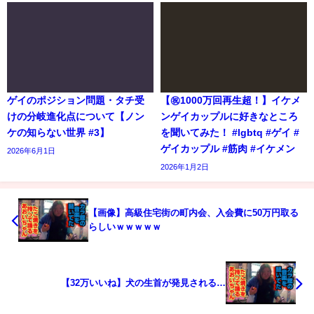
ゲイのポジション問題・タチ受
【㊗️1000万回再生超！】イケメ
けの分岐進化点について【ノン
ンゲイカップルに好きなところ
ケの知らない世界 #3】
を聞いてみた！ #lgbtq #ゲイ #
ゲイカップル #筋肉 #イケメン
2026年6月1日
2026年1月2日
【画像】高級住宅街の町内会、入会費に50万円取る
らしいｗｗｗｗｗ
【32万いいね】犬の生首が発見される…