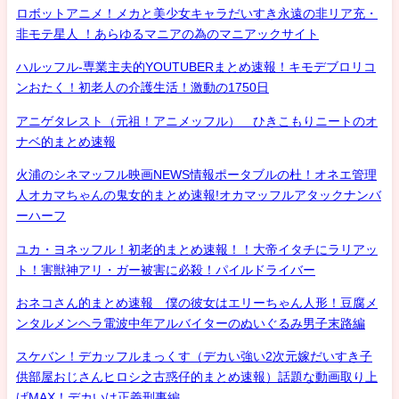
ロボットアニメ！メカと美少女キャラだいすき永遠の非リア充・
非モテ星人 ！あらゆるマニアの為のマニアックサイト
ハルッフル-専業主夫的YOUTUBERまとめ速報！キモデブロリコ
ンおたく！初老人の介護生活！激動の1750日
アニゲタレスト（元祖！アニメッフル） ひきこもりニートのオ
ナベ的まとめ速報
火浦のシネマッフル映画NEWS情報ポータブルの杜！オネエ管理
人オカマちゃんの鬼女的まとめ速報!オカマッフルアタックナンバ
ーハーフ
ユカ・ヨネッフル！初老的まとめ速報！！大帝イタチにラリアッ
ト！害獣神アリ・ガー被害に必殺！パイルドライバー
おネコさん的まとめ速報 僕の彼女はエリーちゃん人形！豆腐メ
ンタルメンヘラ電波中年アルバイターのぬいぐるみ男子末路編
スケバン！デカッフルまっくす（デカい強い2次元嫁だいすき子
供部屋おじさんヒロシ之古惑仔的まとめ速報）話題な動画取り上
げMAX！デカいは正義刑事編