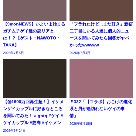
【9monNEWS】いよいよ始まる
「フラれたけど...まだ好き」新宿
ガチムチゲイ達の恋リアと
二丁目にいる人達に個人的ニュ
は！？【ゲスト：NAWOTO・
ースを聞いてみたら回答がヤバ
TAKA】
かったwwwww
2026年7月5日
2026年7月4日
【㊗️1900万回再生超！】イケメ
＃332「【コラボ】おこげの進化
ンゲイカップルに好きなところ
系と男が途切れないゲイの事
を聞いてみた！ #lgbtq #ゲイ #
情」
ゲイカップル #筋肉 #イケメン
2026年6月18日
2026年6月24日