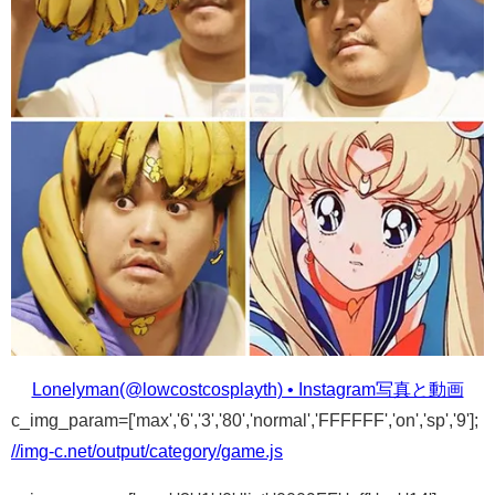
Lonelyman(@lowcostcosplayth) • Instagram写真と動画
c_img_param=['max','6','3','80','normal','FFFFFF','on','sp','9'];
//img-c.net/output/category/game.js