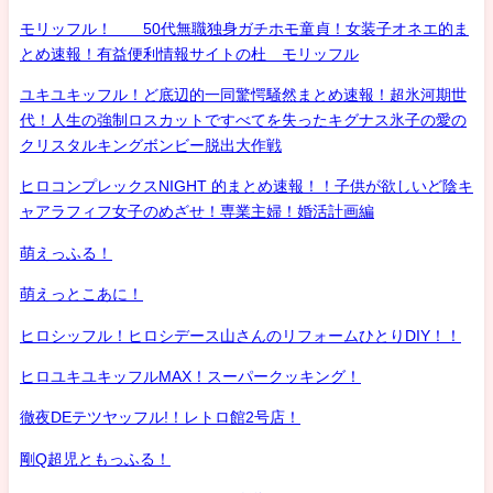
モリッフル！ 50代無職独身ガチホモ童貞！女装子オネエ的ま
とめ速報！有益便利情報サイトの杜 モリッフル
ユキユキッフル！ど底辺的一同驚愕騒然まとめ速報！超氷河期世
代！人生の強制ロスカットですべてを失ったキグナス氷子の愛の
クリスタルキングボンビー脱出大作戦
ヒロコンプレックスNIGHT 的まとめ速報！！子供が欲しいど陰キ
ャアラフィフ女子のめざせ！専業主婦！婚活計画編
萌えっふる！
萌えっとこあに！
ヒロシッフル！ヒロシデース山さんのリフォームひとりDIY！！
ヒロユキユキッフルMAX！スーパークッキング！
徹夜DEテツヤッフル!！レトロ館2号店！
剛Q超児ともっふる！