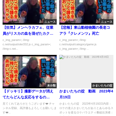
ニュース
ニュース
【狂気】メンヘラカフェ、従業
【悲報】東山動植物園の長老コ
員がリスカの血を混ぜたカクテ
アラ『クレメンツ』死亡
ルを提供
c_img_param=; //img-
c_img_param=; //img-
c.net/output/site/202.js c_img_param=;
c.net/output/category/game.js
//img-c.net...
c_img_param=; //img-...
未分類
かまいたちの掟
【ドッキリ】撮影データが消え
かまいたちの掟 動画 2023年4
てたらどんな反応をするの
月19日
か・・！？【検証】
見てくれてありがとうございます❤️ チャ
かまいたちの掟 2023年4月192日内容：
ンネル登録、高評価もよろしくお願いしま
ロケの達人かまいたちがありとあらゆるス
す❤️...
ポットを巡るロケバラエティ番組出演者：