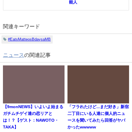
能人
関連キーワード
#EatsMatteosBdaysaMB
ニュース
の関連記事
【9monNEWS】いよいよ始まる
「フラれたけど...まだ好き」新宿
ガチムチゲイ達の恋リアと
二丁目にいる人達に個人的ニュ
は！？【ゲスト：NAWOTO・
ースを聞いてみたら回答がヤバ
TAKA】
かったwwwww