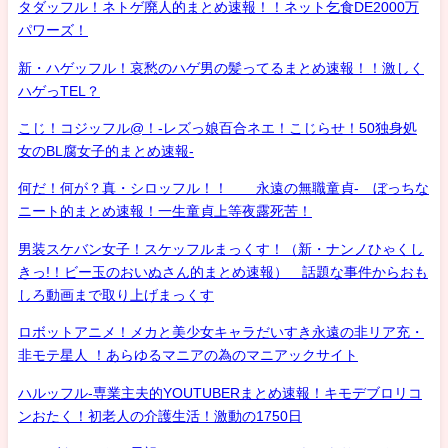
タダッフル！ネトゲ廃人的まとめ速報！！ネット乞食DE2000万
パワーズ！
新・ハゲッフル！哀愁のハゲ男の髪ってるまとめ速報！！激しく
ハゲっTEL？
こじ！コジッフル@！-レズっ娘百合ネエ！こじらせ！50独身処
女のBL腐女子的まとめ速報-
何だ！何が？真・シロッフル！！ 永遠の無職童貞- ぼっちな
ニート的まとめ速報！一生童貞上等夜露死苦！
男装スケバン女子！スケッフルまっくす！（新・ナンノひゃくし
きっ!！ビー玉のおいぬさん的まとめ速報） 話題な事件からおも
しろ動画まで取り上げまっくす
ロボットアニメ！メカと美少女キャラだいすき永遠の非リア充・
非モテ星人 ！あらゆるマニアの為のマニアックサイト
ハルッフル-専業主夫的YOUTUBERまとめ速報！キモデブロリコ
ンおたく！初老人の介護生活！激動の1750日