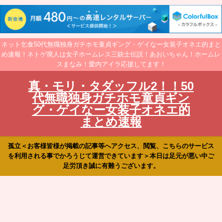
ネット乞食50代無職独身ガチホモ童貞ギング・ゲイなー女装子オネエ的まと
め速報！ネトゲ廃人は女子ホームレス三銃士伝説！あおいちゃん！ホームレ
スまなみ！愛内アイラ応援してます！
真・モリ・タダッフル2！！50
代無職独身ガチホモ童貞ギン
グ・ゲイなー女装子オネエ的
まとめ速報
孤立＜お客様皆様が掲載の記事等へアクセス、閲覧、こちらのサービス
を利用される事でかろうじて運営できています＞本日は足元が悪い中ご
足労頂き誠に有難うございます。