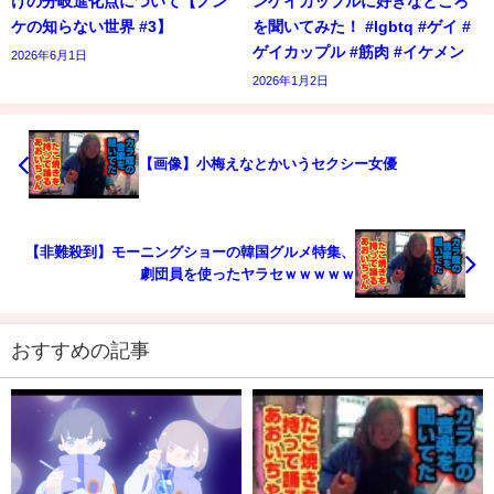
けの分岐進化点について【ノン
ンゲイカップルに好きなところ
ケの知らない世界 #3】
を聞いてみた！ #lgbtq #ゲイ #
ゲイカップル #筋肉 #イケメン
2026年6月1日
2026年1月2日
【画像】小梅えなとかいうセクシー女優
【非難殺到】モーニングショーの韓国グルメ特集、
劇団員を使ったヤラセｗｗｗｗｗ
おすすめの記事