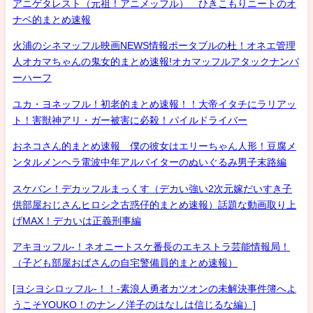
アニゲタレスト（元祖！アニメッフル） ひきこもりニートのオ
ナベ的まとめ速報
火浦のシネマッフル映画NEWS情報ポータブルの杜！オネエ管理
人オカマちゃんの鬼女的まとめ速報!オカマッフルアタックナンバ
ーハーフ
ユカ・ヨネッフル！初老的まとめ速報！！大帝イタチにラリアッ
ト！害獣神アリ・ガー被害に必殺！パイルドライバー
おネコさん的まとめ速報 僕の彼女はエリーちゃん人形！豆腐メ
ンタルメンヘラ電波中年アルバイターのぬいぐるみ男子末路編
スケバン！デカッフルまっくす（デカい強い2次元嫁だいすき子
供部屋おじさんヒロシ之古惑仔的まとめ速報）話題な動画取り上
げMAX！デカいは正義刑事編
アキヨッフル-！ネオニートスケ番長のエキストラ芸能情報局！
（子ども部屋おばさんの自宅警備員的まとめ速報）
[ヨシヨシロッフル-！！-素浪人勇者カツオンの未解決事件簿へよ
うこそYOUKO！のナンノ洋子のはなしは信じるな編）]