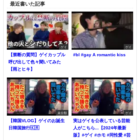
最近書いた記事
ゲイ
ゲイ
【禁断の質問】ゲイカップル
#bl #gay A romantic kiss
呼び出して色々聞いてみた
【雨とヒキ】
未分類
ゲイ
【韓国VLOG】ゲイのお誕生
実はゲイを公表している芸能
日韓国旅行🇰🇷
人がこちら...【2024年最新
版】#ゲイ #ホモ #同性愛 #芸