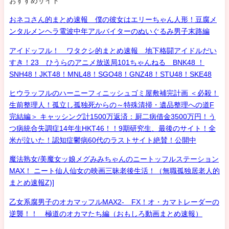
おすすめサイト
おネコさん的まとめ速報 僕の彼女はエリーちゃん人形！豆腐メ
ンタルメンヘラ電波中年アルバイターのぬいぐるみ男子末路編
アイドッフル！ ワタクシ的まとめ速報 地下格闘アイドルだい
すき！23 ひうらのアニメ放送局101ちゃんねる BNK48 ！
SNH48！JKT48！MNL48！SGO48！GNZ48！STU48！SKE48
ヒウラッフルのハーニーフィニッシュゴミ屋敷補完計画 ＜必殺！
生前整理人！孤立し孤独死からの～特殊清掃・遺品整理への道F
完結編＞ キャッシング計1500万返済：厨二病借金3500万円！う
つ病統合失調症14年生HKT46！！9期研究生、最後のサイト！全
米が泣いた！認知症鬱病60代のラストサイト絶賛！公開中
魔法熟女/美魔女ッ娘メグみみちゃんのニートッフルステーション
MAX！ ニート仙人仙女の映画三昧老後生活！（無職孤独居老人的
まとめ速報Z)]
乙女系腐男子のオカマッフルMAX2- FX！オ・カマトレーダーの
逆襲！！ 極道のオカマたち編（おもしろ動画まとめ速報）