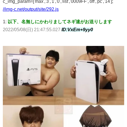
c_img_param=['max','3','1','0','list','0009FF','off','pc','14'];
//img-c.net/output/site/292.js
1:
以下、名無しにかわりましてネギ速がお送りします
2022/05/08(日) 21:47:55.027
ID:VxEm+9yy0