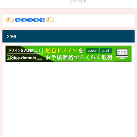
かまいたち......
xrea