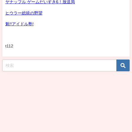
ヤナッフル ゲームだいすき6！放送局
ヒウラー総統の野望
魁!!アイドル塾!
t112