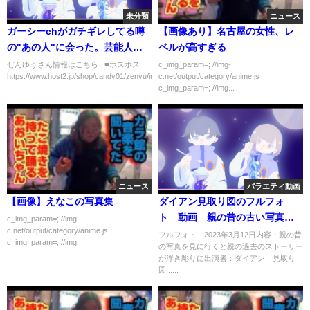
未分類
ニュース
ガーシーchがガチギレしてる噂
【画像あり】名古屋の女性、レ
の"あの人"に会った。芸能人の
ベルが高すぎる
逸話あります
ぜんゆうさん情報はこちら↓ ■ホスホス
c_img_param=; //img-
https://www.host2.jp/shop/candy01/zenyu/index_sp.h...
c.net/output/category/anime.js
c_img_param=; //img...
ニュース
バラエティ動画
【画像】えなこの写真集
ダイアン見取り図のフルフォ
ト 動画 親の昔の古い写真を
c_img_param=; //img-
c.net/output/category/anime.js
見る 3月12日
フルフォト 2023年3月12日内容：親の昔
c_img_param=; //img...
の写真を見に行くと親の過去のストーリー
が浮き彫りに出演者：ダイアン 見取り
図......