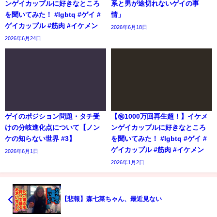
ンゲイカップルに好きなところ
系と男が途切れないゲイの事
を聞いてみた！ #lgbtq #ゲイ #
情」
ゲイカップル #筋肉 #イケメン
2026年6月18日
2026年6月24日
ゲイのポジション問題・タチ受
【㊗️1000万回再生超！】イケメ
けの分岐進化点について【ノン
ンゲイカップルに好きなところ
ケの知らない世界 #3】
を聞いてみた！ #lgbtq #ゲイ #
ゲイカップル #筋肉 #イケメン
2026年6月1日
2026年1月2日
【悲報】森七菜ちゃん、最近見ない