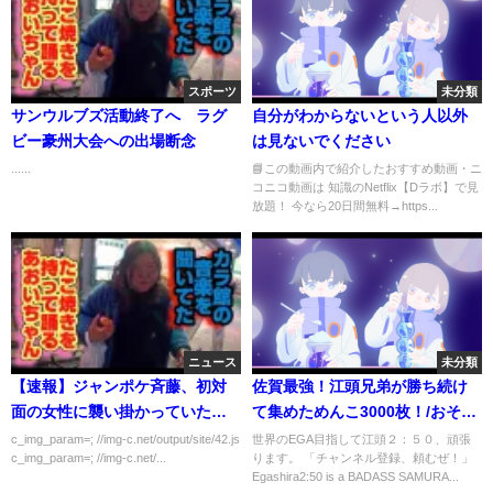
スポーツ
未分類
サンウルブズ活動終了へ ラグ
自分がわからないという人以外
ビー豪州大会への出場断念
は見ないでください
......
📘この動画内で紹介したおすすめ動画・ニ
コニコ動画は 知識のNetflix【Dラボ】で見
放題！ 今なら20日間無料→https...
ニュース
未分類
【速報】ジャンポケ斉藤、初対
佐賀最強！江頭兄弟が勝ち続け
面の女性に襲い掛かっていたｗ
て集めためんこ3000枚！/おそ
ｗｗｗｗｗ
松・手塚治虫・少年ジャンプ・
c_img_param=; //img-c.net/output/site/42.js
世界のEGA目指して江頭２：５０、頑張
c_img_param=; //img-c.net/...
ります。 「チャンネル登録、頼むぜ！」
特撮・昭和
Egashira2:50 is a BADASS SAMURA...