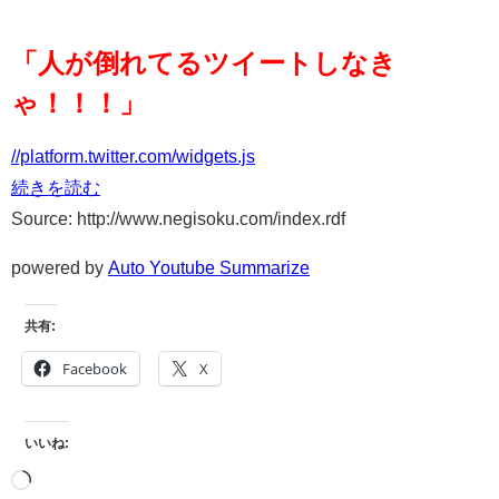
「人が倒れてるツイートしなき
ゃ！！！」
//platform.twitter.com/widgets.js
続きを読む
Source: http://www.negisoku.com/index.rdf
powered by
Auto Youtube Summarize
共有:
Facebook
X
いいね: