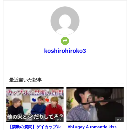
koshirohiroko3
最近書いた記事
ゲイ
ゲイ
【禁断の質問】ゲイカップル
#bl #gay A romantic kiss