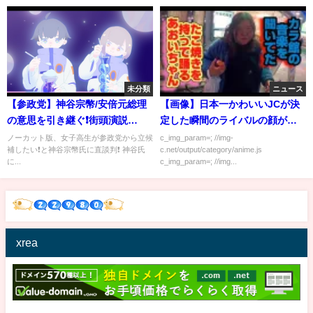
未分類
ニュース
【参政党】神谷宗幣/安倍元総理
【画像】日本一かわいいJCが決
の意思を引き継ぐ❗️街頭演説
定した瞬間のライバルの顔がこ
2022.6.25神戸三宮 ［音声明瞭］
ちらｗｗｗ
ノーカット版、女子高生が参政党から立候
c_img_param=; //img-
補したい❗️と神谷宗幣氏に直談判❗️ 神谷氏
c.net/output/category/anime.js
に...
c_img_param=; //img...
xrea