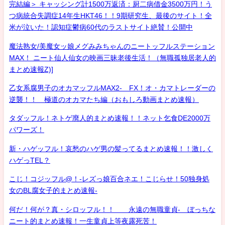
完結編＞ キャッシング計1500万返済：厨二病借金3500万円！う
つ病統合失調症14年生HKT46！！9期研究生、最後のサイト！全
米が泣いた！認知症鬱病60代のラストサイト絶賛！公開中
魔法熟女/美魔女ッ娘メグみみちゃんのニートッフルステーション
MAX！ ニート仙人仙女の映画三昧老後生活！（無職孤独居老人的
まとめ速報Z)]
乙女系腐男子のオカマッフルMAX2- FX！オ・カマトレーダーの
逆襲！！ 極道のオカマたち編（おもしろ動画まとめ速報）
タダッフル！ネトゲ廃人的まとめ速報！！ネット乞食DE2000万
パワーズ！
新・ハゲッフル！哀愁のハゲ男の髪ってるまとめ速報！！激しく
ハゲっTEL？
こじ！コジッフル@！-レズっ娘百合ネエ！こじらせ！50独身処
女のBL腐女子的まとめ速報-
何だ！何が？真・シロッフル！！ 永遠の無職童貞- ぼっちな
ニート的まとめ速報！一生童貞上等夜露死苦！