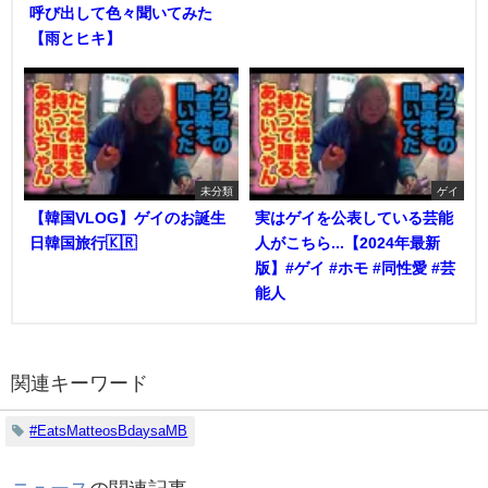
呼び出して色々聞いてみた
【雨とヒキ】
未分類
ゲイ
【韓国VLOG】ゲイのお誕生
実はゲイを公表している芸能
日韓国旅行🇰🇷
人がこちら...【2024年最新
版】#ゲイ #ホモ #同性愛 #芸
能人
関連キーワード
#EatsMatteosBdaysaMB