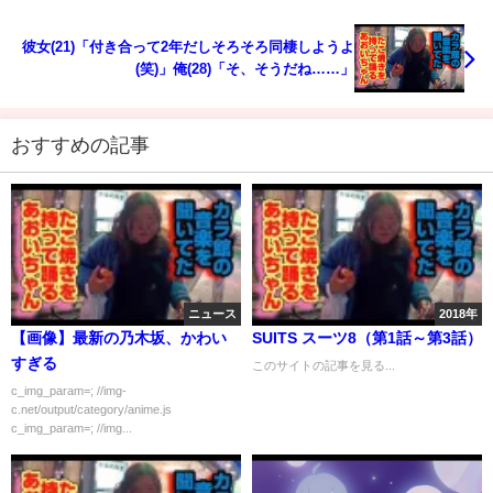
彼女(21)「付き合って2年だしそろそろ同棲しようよ
(笑)」俺(28)「そ、そうだね……」
おすすめの記事
ニュース
2018年
【画像】最新の乃木坂、かわい
SUITS スーツ8（第1話～第3話）
すぎる
このサイトの記事を見る...
c_img_param=; //img-
c.net/output/category/anime.js
c_img_param=; //img...