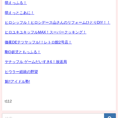
萌えっふる！
萌えっとこあに！
ヒロシッフル！ヒロシデース山さんのリフォームひとりDIY！！
ヒロユキユキッフルMAX！スーパークッキング！
徹夜DEテツヤッフル!！レトロ館2号店！
剛Q超児ともっふる！
ヤナッフル ゲームだいすき6！放送局
ヒウラー総統の野望
魁!!アイドル塾!
t112