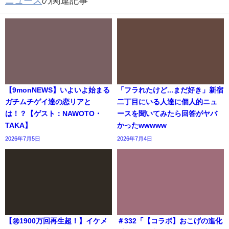
ニュース
の関連記事
【9monNEWS】いよいよ始まる
「フラれたけど...まだ好き」新宿
ガチムチゲイ達の恋リアと
二丁目にいる人達に個人的ニュ
は！？【ゲスト：NAWOTO・
ースを聞いてみたら回答がヤバ
TAKA】
かったwwwww
2026年7月5日
2026年7月4日
【㊗️1900万回再生超！】イケメ
＃332「【コラボ】おこげの進化