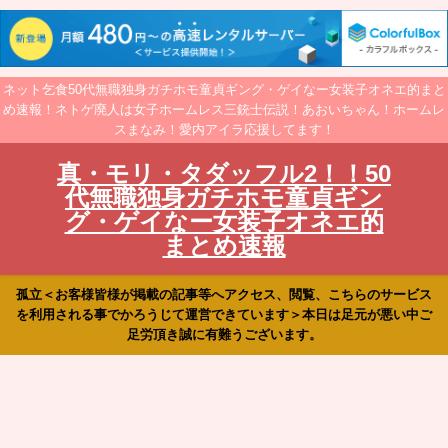
ネット乞食50代無職独身ガチホモ童貞ギング・ゲイなー女装子オネエ的まと
め速報！ネトゲ廃人は女子ホームレス三銃士伝説！あおいちゃん！ホームレ
スまなみ！愛内アイラ応援してます！
真・モリ・タダッフル2！！50
代無職独身ガチホモ童貞ギン
グ・ゲイなー女装子オネエ的
まとめ速報
孤立＜お客様皆様が掲載の記事等へアクセス、閲覧、こちらのサービス
を利用される事でかろうじて運営できています＞本日は足元が悪い中ご
足労頂き誠に有難うございます。