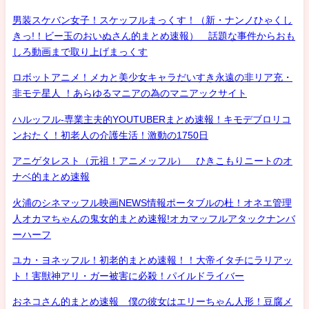
男装スケバン女子！スケッフルまっくす！（新・ナンノひゃくし
きっ!！ビー玉のおいぬさん的まとめ速報） 話題な事件からおも
しろ動画まで取り上げまっくす
ロボットアニメ！メカと美少女キャラだいすき永遠の非リア充・
非モテ星人 ！あらゆるマニアの為のマニアックサイト
ハルッフル-専業主夫的YOUTUBERまとめ速報！キモデブロリコ
ンおたく！初老人の介護生活！激動の1750日
アニゲタレスト（元祖！アニメッフル） ひきこもりニートのオ
ナベ的まとめ速報
火浦のシネマッフル映画NEWS情報ポータブルの杜！オネエ管理
人オカマちゃんの鬼女的まとめ速報!オカマッフルアタックナンバ
ーハーフ
ユカ・ヨネッフル！初老的まとめ速報！！大帝イタチにラリアッ
ト！害獣神アリ・ガー被害に必殺！パイルドライバー
おネコさん的まとめ速報 僕の彼女はエリーちゃん人形！豆腐メ