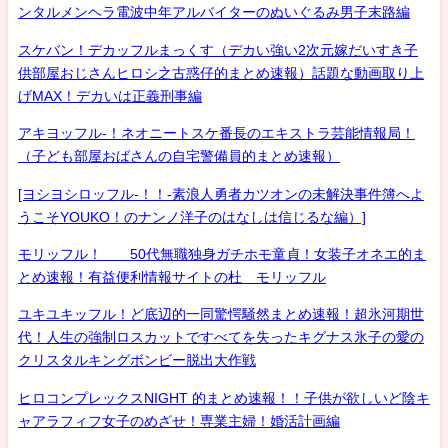
ンタルメンヘラ電波中年アルバイターのぬいぐるみ男子末路編
スケバン！デカッフルまっくす（デカい強い2次元嫁だいすき子
供部屋おじさんヒロシ之古惑仔的まとめ速報）話題な動画取り上
げMAX！デカいは正義刑事編
アキヨッフル-！ネオニートスケ番長のエキストラ芸能情報局！
（子ども部屋おばさんの自宅警備員的まとめ速報）
[ヨシヨシロッフル-！！-素浪人勇者カツオンの未解決事件簿へよ
うこそYOUKO！のナンノ洋子のはなしは信じるな編）]
モリッフル！ 50代無職独身ガチホモ童貞！女装子オネエ的ま
とめ速報！有益便利情報サイトの杜 モリッフル
ユキユキッフル！ど底辺的一同驚愕騒然まとめ速報！超氷河期世
代！人生の強制ロスカットですべてを失ったキグナス氷子の愛の
クリスタルキングボンビー脱出大作戦
ヒロコンプレックスNIGHT 的まとめ速報！！子供が欲しいど陰キ
ャアラフィフ女子のめざせ！専業主婦！婚活計画編