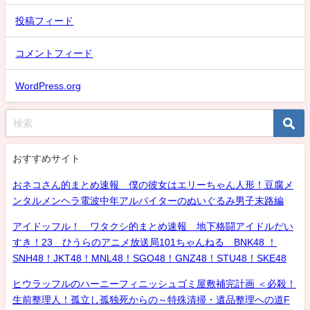
投稿フィード
コメントフィード
WordPress.org
おすすめサイト
おネコさん的まとめ速報 僕の彼女はエリーちゃん人形！豆腐メ
ンタルメンヘラ電波中年アルバイターのぬいぐるみ男子末路編
アイドッフル！ ワタクシ的まとめ速報 地下格闘アイドルだい
すき！23 ひうらのアニメ放送局101ちゃんねる BNK48 ！
SNH48！JKT48！MNL48！SGO48！GNZ48！STU48！SKE48
ヒウラッフルのハーニーフィニッシュゴミ屋敷補完計画 ＜必殺！
生前整理人！孤立し孤独死からの～特殊清掃・遺品整理への道F