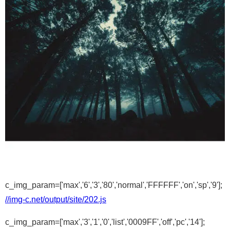
c_img_param=['max','6','3','80','normal','FFFFFF','on','sp','9'];
//img-c.net/output/site/202.js
c_img_param=['max','3','1','0','list','0009FF','off','pc','14'];