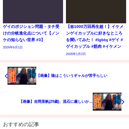
ゲイのポジション問題・タチ受
【㊗️1000万回再生超！】イケメ
けの分岐進化点について【ノン
ンゲイカップルに好きなところ
ケの知らない世界 #3】
を聞いてみた！ #lgbtq #ゲイ #
ゲイカップル #筋肉 #イケメン
2026年6月1日
2026年1月2日
【画像】陰はこういうギャルが苦手らしい
【画像】吉岡里帆(29歳)、流石に厳しいか…
おすすめの記事