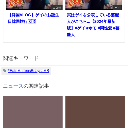
未分類
ゲイ
【韓国VLOG】ゲイのお誕生
実はゲイを公表している芸能
日韓国旅行🇰🇷
人がこちら...【2024年最新
版】#ゲイ #ホモ #同性愛 #芸
能人
関連キーワード
#EatsMatteosBdaysaMB
ニュース
の関連記事