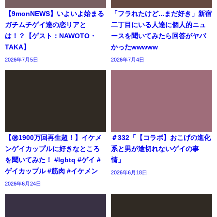
【9monNEWS】いよいよ始まる
「フラれたけど...まだ好き」新宿
ガチムチゲイ達の恋リアと
二丁目にいる人達に個人的ニュ
は！？【ゲスト：NAWOTO・
ースを聞いてみたら回答がヤバ
TAKA】
かったwwwww
2026年7月5日
2026年7月4日
【㊗️1900万回再生超！】イケメ
＃332「【コラボ】おこげの進化
ンゲイカップルに好きなところ
系と男が途切れないゲイの事
を聞いてみた！ #lgbtq #ゲイ #
情」
ゲイカップル #筋肉 #イケメン
2026年6月18日
2026年6月24日