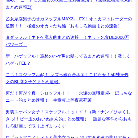
MAX！ ニート仙人仙女の映画三昧老後生活！（無職孤独居老人的
まとめ速報Z)]
乙女系腐男子のオカマッフルMAX2- FX！オ・カマトレーダーの
逆襲！！ 極道のオカマたち編（おもしろ動画まとめ速報）
タダッフル！ネトゲ廃人的まとめ速報！！ネット乞食DE2000万
パワーズ！
新・ハゲッフル！哀愁のハゲ男の髪ってるまとめ速報！！激しく
ハゲっTEL？
こじ！コジッフル@！-レズっ娘百合ネエ！こじらせ！50独身処
女のBL腐女子的まとめ速報-
何だ！何が？真・シロッフル！！ 永遠の無職童貞- ぼっちな
ニート的まとめ速報！一生童貞上等夜露死苦！
男装スケバン女子！スケッフルまっくす！（新・ナンノひゃくし
きっ!！ビー玉のおいぬさん的まとめ速報） 話題な事件からおも
しろ動画まで取り上げまっくす
ロボットアニメ！メカと美少女キャラだいすき永遠の非リア充・