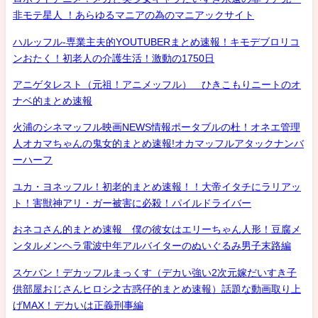
非モテ星人 ！あらゆるマニアの為のマニアックサイト
ハルッフル-専業主夫的YOUTUBERまとめ速報！キモデブロリコ
ンおたく！初老人の介護生活！激動の1750日
アニゲタレスト（元祖！アニメッフル） ひきこもりニートのオ
ナベ的まとめ速報
火浦のシネマッフル映画NEWS情報ポータブルの杜！オネエ管理
人オカマちゃんの鬼女的まとめ速報!オカマッフルアタックナンバ
ーハーフ
ユカ・ヨネッフル！初老的まとめ速報！！大帝イタチにラリアッ
ト！害獣神アリ・ガー被害に必殺！パイルドライバー
おネコさん的まとめ速報 僕の彼女はエリーちゃん人形！豆腐メ
ンタルメンヘラ電波中年アルバイターのぬいぐるみ男子末路編
スケバン！デカッフルまっくす（デカい強い2次元嫁だいすき子
供部屋おじさんヒロシ之古惑仔的まとめ速報）話題な動画取り上
げMAX！デカいは正義刑事編