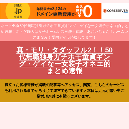
ネット乞食50代無職独身ガチホモ童貞ギング・ゲイなー女装子オネエ的まと
め速報！ネトゲ廃人は女子ホームレス三銃士伝説！あおいちゃん！ホームレ
スまなみ！愛内アイラ応援してます！
真・モリ・タダッフル2！！50
代無職独身ガチホモ童貞ギン
グ・ゲイなー女装子オネエ的
まとめ速報
孤立＜お客様皆様が掲載の記事等へアクセス、閲覧、こちらのサービス
を利用される事でかろうじて運営できています＞本日は足元が悪い中ご
足労頂き誠に有難うございます。