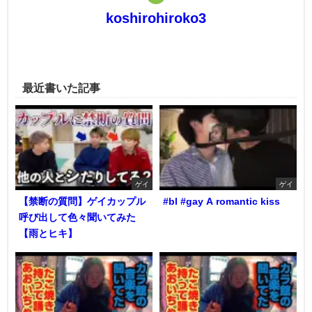
koshirohiroko3
最近書いた記事
ゲイ
ゲイ
【禁断の質問】ゲイカップル
#bl #gay A romantic kiss
呼び出して色々聞いてみた
【雨とヒキ】