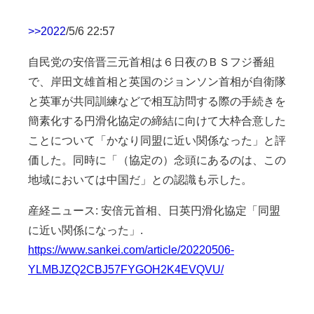
>>2022
/5/6 22:57
自民党の安倍晋三元首相は６日夜のＢＳフジ番組
で、岸田文雄首相と英国のジョンソン首相が自衛隊
と英軍が共同訓練などで相互訪問する際の手続きを
簡素化する円滑化協定の締結に向けて大枠合意した
ことについて「かなり同盟に近い関係なった」と評
価した。同時に「（協定の）念頭にあるのは、この
地域においては中国だ」との認識も示した。
産経ニュース: 安倍元首相、日英円滑化協定「同盟
に近い関係になった」.
https://www.sankei.com/article/20220506-
YLMBJZQ2CBJ57FYGOH2K4EVQVU/