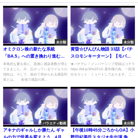
未分類
未分類
オミクロン株の新たな系統
黄昏☆びんびん物語 33話【パチ
「BA.5」への置き換わり進む
スロモンキーターン】【モバス
スクリーニング検査で既に疑い2
ロ ヱヴァンゲリヲン～真実の翼
本格的な夏を前に、急激に感染者数が増え
★パチテレ！メンバーシップ登録はコチラ
てきました。今、広がっているウイルスの
https://bit.ly/3HoZFzG 著作権の為、一部演
割 (22/07/11 13:36)
～】【新鬼武者】#パチンコ #パ
傾向は。そして、改めて求められる感染対
出をカット・ミュートしております。ご...
チスロ
策とは。 各地で感染の再...
バラエティ動画
未分類
アキナのギャルしか勝たん ギャ
【午後10時45分ごろからOA】小
ルの力で世界を変えよう 4月4
野田紀美氏スタジオ生出演 争点･