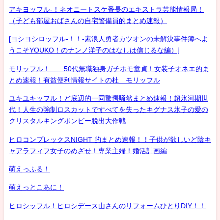
アキヨッフル-！ネオニートスケ番長のエキストラ芸能情報局！
（子ども部屋おばさんの自宅警備員的まとめ速報）
[ヨシヨシロッフル-！！-素浪人勇者カツオンの未解決事件簿へよ
うこそYOUKO！のナンノ洋子のはなしは信じるな編）]
モリッフル！ 50代無職独身ガチホモ童貞！女装子オネエ的ま
とめ速報！有益便利情報サイトの杜 モリッフル
ユキユキッフル！ど底辺的一同驚愕騒然まとめ速報！超氷河期世
代！人生の強制ロスカットですべてを失ったキグナス氷子の愛の
クリスタルキングボンビー脱出大作戦
ヒロコンプレックスNIGHT 的まとめ速報！！子供が欲しいど陰キ
ャアラフィフ女子のめざせ！専業主婦！婚活計画編
萌えっふる！
萌えっとこあに！
ヒロシッフル！ヒロシデース山さんのリフォームひとりDIY！！