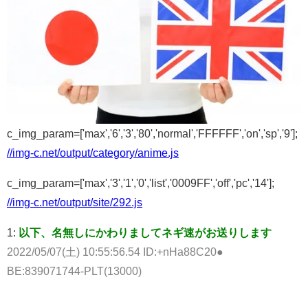
c_img_param=['max','6','3','80','normal','FFFFFF','on','sp','9'];
//img-c.net/output/category/anime.js
c_img_param=['max','3','1','0','list','0009FF','off','pc','14'];
//img-c.net/output/site/292.js
1:
以下、名無しにかわりましてネギ速がお送りします
2022/05/07(土) 10:55:56.54 ID:+nHa88C20●
BE:839071744-PLT(13000)