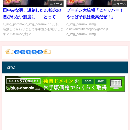
ニュース
ニュース
田中みな実、遅刻したDJ松永の
プーチン大統領「ヒャッハー！
悪びれない態度に…「とっても
やっぱ子供は最高だぜ！」
嫌！」「友達います？」
c_img_param=; c_img_param=; 1: 以下、
c_img_param=; //img-
名無しにかわりましてネギ速がお送りしま
c.net/output/category/game.js
す 2023/04/22(土) 2...
c_img_param=; //img-...
xrea