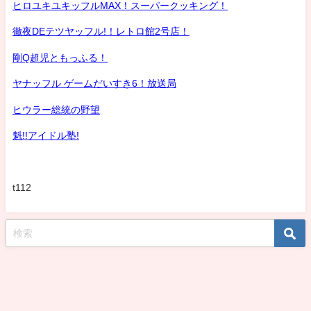
ヒロユキユキッフルMAX！スーパークッキング！
徹夜DEテツヤッフル!！レトロ館2号店！
剛Q超児ともっふる！
ヤナッフル ゲームだいすき6！放送局
ヒウラー総統の野望
魁!!アイドル塾!
t112