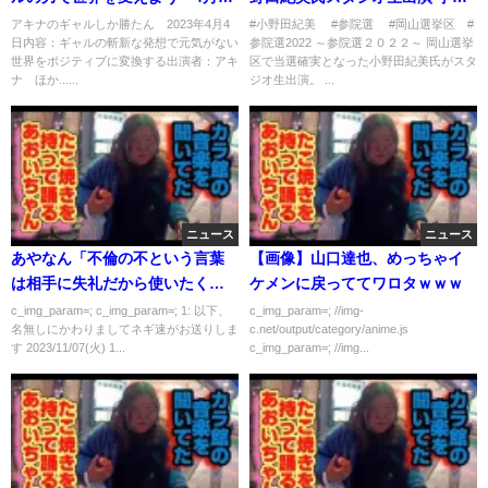
日
物価高について聞く
アキナのギャルしか勝たん 2023年4月4
#小野田紀美 #参院選 #岡山選挙区 #
日内容：ギャルの斬新な発想で元気がない
参院選2022 ～参院選２０２２～ 岡山選挙
世界をポジティブに変換する出演者：アキ
区で当選確実となった小野田紀美氏がスタ
ナ ほか......
ジオ生出演。 ...
ニュース
ニュース
あやなん「不倫の不という言葉
【画像】山口達也、めっちゃイ
は相手に失礼だから使いたくな
ケメンに戻っててワロタｗｗｗ
い」
c_img_param=; c_img_param=; 1: 以下、
c_img_param=; //img-
名無しにかわりましてネギ速がお送りしま
c.net/output/category/anime.js
す 2023/11/07(火) 1...
c_img_param=; //img...