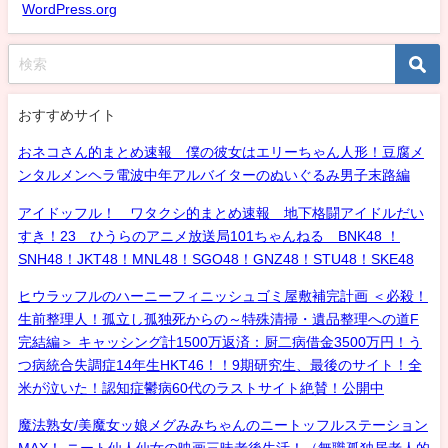
WordPress.org
おすすめサイト
おネコさん的まとめ速報 僕の彼女はエリーちゃん人形！豆腐メ
ンタルメンヘラ電波中年アルバイターのぬいぐるみ男子末路編
アイドッフル！ ワタクシ的まとめ速報 地下格闘アイドルだい
すき！23 ひうらのアニメ放送局101ちゃんねる BNK48 ！
SNH48！JKT48！MNL48！SGO48！GNZ48！STU48！SKE48
ヒウラッフルのハーニーフィニッシュゴミ屋敷補完計画 ＜必殺！
生前整理人！孤立し孤独死からの～特殊清掃・遺品整理への道F
完結編＞ キャッシング計1500万返済：厨二病借金3500万円！う
つ病統合失調症14年生HKT46！！9期研究生、最後のサイト！全
米が泣いた！認知症鬱病60代のラストサイト絶賛！公開中
魔法熟女/美魔女ッ娘メグみみちゃんのニートッフルステーション