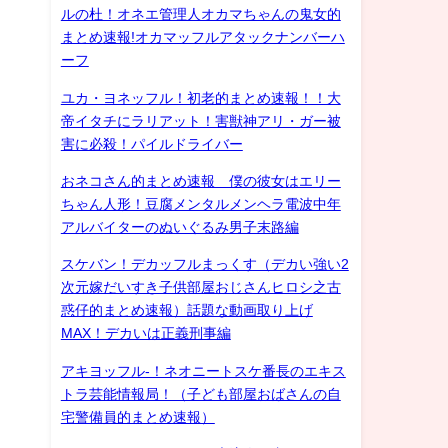
ルの杜！オネエ管理人オカマちゃんの鬼女的
まとめ速報!オカマッフルアタックナンバーハ
ーフ
ユカ・ヨネッフル！初老的まとめ速報！！大
帝イタチにラリアット！害獣神アリ・ガー被
害に必殺！パイルドライバー
おネコさん的まとめ速報 僕の彼女はエリー
ちゃん人形！豆腐メンタルメンヘラ電波中年
アルバイターのぬいぐるみ男子末路編
スケバン！デカッフルまっくす（デカい強い2
次元嫁だいすき子供部屋おじさんヒロシ之古
惑仔的まとめ速報）話題な動画取り上げ
MAX！デカいは正義刑事編
アキヨッフル-！ネオニートスケ番長のエキス
トラ芸能情報局！（子ども部屋おばさんの自
宅警備員的まとめ速報）