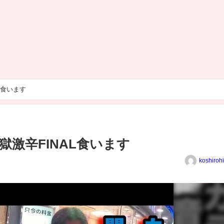
L食います
激辛FINAL食います
koshiroh