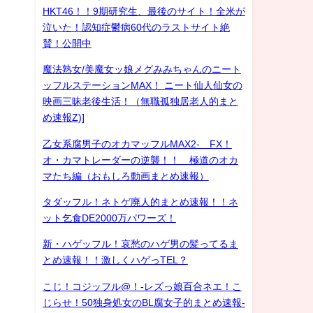
HKT46！！9期研究生、最後のサイト！全米が
泣いた！認知症鬱病60代のラストサイト絶
賛！公開中
魔法熟女/美魔女ッ娘メグみみちゃんのニート
ッフルステーションMAX！ ニート仙人仙女の
映画三昧老後生活！（無職孤独居老人的まと
め速報Z)]
乙女系腐男子のオカマッフルMAX2- FX！
オ・カマトレーダーの逆襲！！ 極道のオカ
マたち編（おもしろ動画まとめ速報）
タダッフル！ネトゲ廃人的まとめ速報！！ネ
ット乞食DE2000万パワーズ！
新・ハゲッフル！哀愁のハゲ男の髪ってるま
とめ速報！！激しくハゲっTEL？
こじ！コジッフル@！-レズっ娘百合ネエ！こ
じらせ！50独身処女のBL腐女子的まとめ速報-