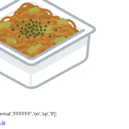
rmal','FFFFFF','on','sp','9'];
.js