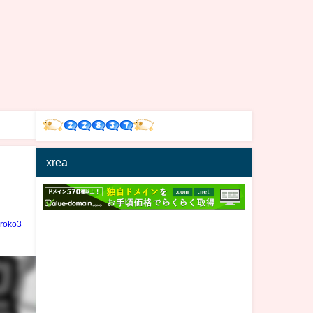
xrea
iroko3