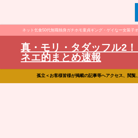
ネット乞食50代無職独身ガチホモ童貞ギング・ゲイなー女装子
真・モリ・タダッフル2！
ネエ的まとめ速報
孤立＜お客様皆様が掲載の記事等へアクセス、閲覧