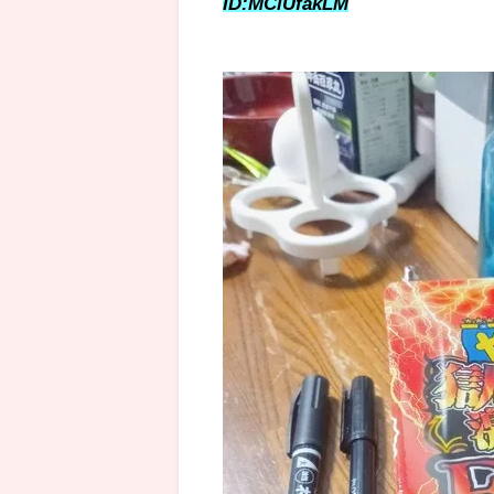
ID:MClUfakLM