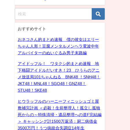
おすすめサイト
おネコさん的まとめ速報 僕の彼女はエリー
ちゃん人形！豆腐メンタルメンヘラ電波中年
アルバイターのぬいぐるみ男子末路編
アイドッフル！ ワタクシ的まとめ速報 地
下格闘アイドルだいすき！23 ひうらのアニ
メ放送局101ちゃんねる BNK48 ！SNH48！
JKT48！MNL48！SGO48！GNZ48！
STU48！SKE48
ヒウラッフルのハーニーフィニッシュゴミ屋
敷補完計画 ＜必殺！生前整理人！孤立し孤独
死からの～特殊清掃・遺品整理への道F完結編
＞ キャッシング計1500万返済：厨二病借金
3500万円！うつ病統合失調症14年生