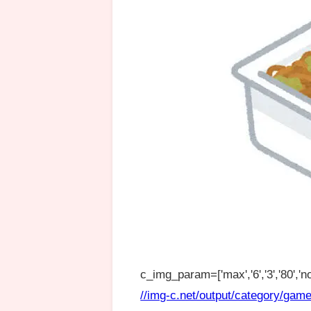
c_img_param=['max','6','3','80','no
//img-c.net/output/category/game