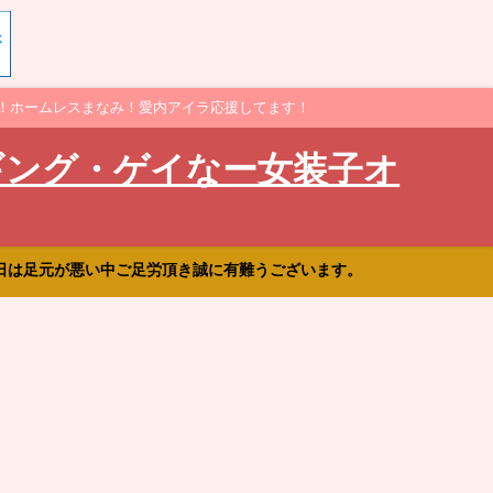
！ホームレスまなみ！愛内アイラ応援してます！
ギング・ゲイなー女装子オ
日は足元が悪い中ご足労頂き誠に有難うございます。