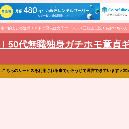
オネエ的まとめ速報！ネトゲ廃人は女子ホームレス三銃士伝説！あおいちゃん
！50代無職独身ガチホモ童貞
、こちらのサービスを利用される事でかろうじて運営できています＞本