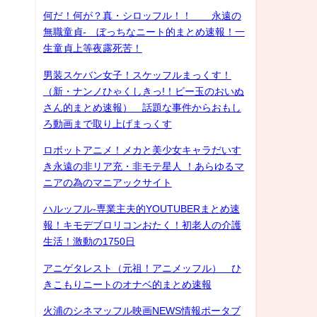
何だ！何が？真・シロッフル！！ 永遠の
無職童貞- ぼっちなニート的まとめ速報！一
生童貞上等夜露死苦！
男装スケバン女子！スケッフルまっくす！
（新・ナンノひゃくしきっ!！ビー玉のおいぬ
さん的まとめ速報） 話題な事件からおもし
ろ動画まで取り上げまっくす
ロボットアニメ！メカと美少女キャラだいす
き永遠の非リア充・非モテ星人 ！あらゆるマ
ニアの為のマニアックサイト
ハルッフル-専業主夫的YOUTUBERまとめ速
報！キモデブロリコンおたく！初老人の介護
生活！激動の1750日
アニゲタレスト（元祖！アニメッフル） ひ
きこもりニートのオナベ的まとめ速報
火浦のシネマッフル映画NEWS情報ポータブ