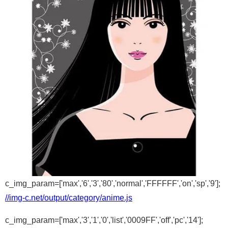
c_img_param=['max','6','3','80','normal','FFFFFF','on','sp','9'];
//img-c.net/output/category/anime.js
c_img_param=['max','3','1','0','list','0009FF','off','pc','14'];