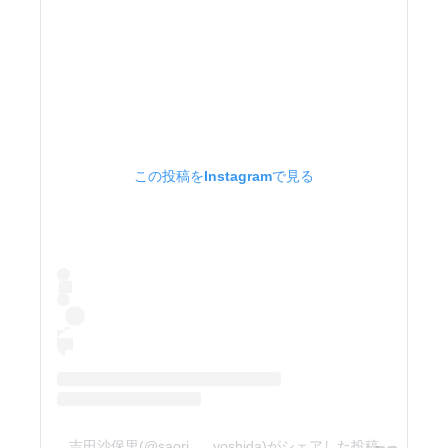
この投稿をInstagramで見る
吉田沙保里(@saori___yoshida)がシェアした投稿