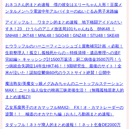
おネコさん的まとめ速報 僕の彼女はエリーちゃん人形！豆腐メ
ンタルメンヘラ電波中年アルバイターのぬいぐるみ男子末路編
アイドッフル！ ワタクシ的まとめ速報 地下格闘アイドルだい
すき！23 ひうらのアニメ放送局101ちゃんねる BNK48 ！
SNH48！JKT48！MNL48！SGO48！GNZ48！STU48！SKE48
ヒウラッフルのハーニーフィニッシュゴミ屋敷補完計画 ＜必殺！
生前整理人！孤立し孤独死からの～特殊清掃・遺品整理への道F
完結編＞ キャッシング計1500万返済：厨二病借金3500万円！う
つ病統合失調症14年生HKT46！！9期研究生、最後のサイト！全
米が泣いた！認知症鬱病60代のラストサイト絶賛！公開中
魔法熟女/美魔女ッ娘メグみみちゃんのニートッフルステーション
MAX！ ニート仙人仙女の映画三昧老後生活！（無職孤独居老人的
まとめ速報Z)]
乙女系腐男子のオカマッフルMAX2- FX！オ・カマトレーダーの
逆襲！！ 極道のオカマたち編（おもしろ動画まとめ速報）
タダッフル！ネトゲ廃人的まとめ速報！！ネット乞食DE2000万