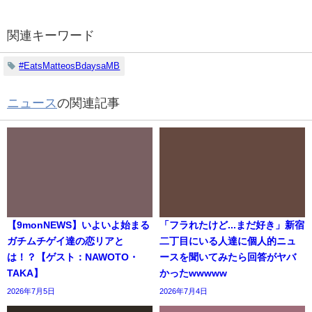
関連キーワード
#EatsMatteosBdaysaMB
ニュース
の関連記事
【9monNEWS】いよいよ始まる
「フラれたけど...まだ好き」新宿
ガチムチゲイ達の恋リアと
二丁目にいる人達に個人的ニュ
は！？【ゲスト：NAWOTO・
ースを聞いてみたら回答がヤバ
TAKA】
かったwwwww
2026年7月5日
2026年7月4日