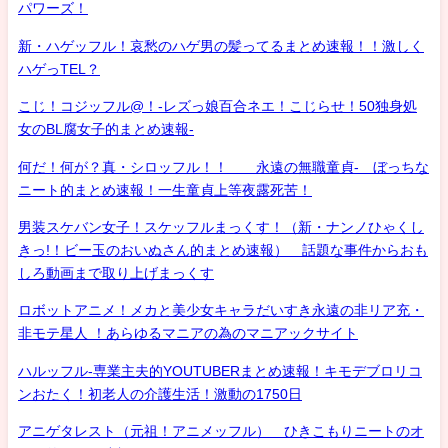
パワーズ！
新・ハゲッフル！哀愁のハゲ男の髪ってるまとめ速報！！激しく
ハゲっTEL？
こじ！コジッフル@！-レズっ娘百合ネエ！こじらせ！50独身処
女のBL腐女子的まとめ速報-
何だ！何が？真・シロッフル！！ 永遠の無職童貞- ぼっちな
ニート的まとめ速報！一生童貞上等夜露死苦！
男装スケバン女子！スケッフルまっくす！（新・ナンノひゃくし
きっ!！ビー玉のおいぬさん的まとめ速報） 話題な事件からおも
しろ動画まで取り上げまっくす
ロボットアニメ！メカと美少女キャラだいすき永遠の非リア充・
非モテ星人 ！あらゆるマニアの為のマニアックサイト
ハルッフル-専業主夫的YOUTUBERまとめ速報！キモデブロリコ
ンおたく！初老人の介護生活！激動の1750日
アニゲタレスト（元祖！アニメッフル） ひきこもりニートのオ