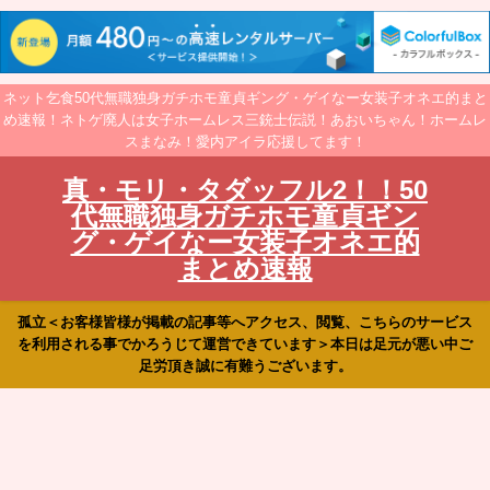
ネット乞食50代無職独身ガチホモ童貞ギング・ゲイなー女装子オネエ的まと
め速報！ネトゲ廃人は女子ホームレス三銃士伝説！あおいちゃん！ホームレ
スまなみ！愛内アイラ応援してます！
真・モリ・タダッフル2！！50
代無職独身ガチホモ童貞ギン
グ・ゲイなー女装子オネエ的
まとめ速報
孤立＜お客様皆様が掲載の記事等へアクセス、閲覧、こちらのサービス
を利用される事でかろうじて運営できています＞本日は足元が悪い中ご
足労頂き誠に有難うございます。