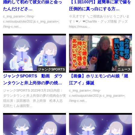
婚約して初めて彼女の妹と会っ
【１回100円】超簡単に家で歯を
たんだけどさ…
圧倒的に真っ白にする方
法！！！！私のセルフホワイト
c_img_param=; //img-
※天才です ＼ご視聴ありがとうございま
c.net/output/site/202.js c_img_param=;
す！❤︎／ ❤︎CharMe・グッズ情報 グッズ
ニングを紹介したよ！【３Dクレ
//img-c.net...
https://muuu...
スト】
ジャンクSPORTS
ニュース
ジャンクSPORTS 動画 ダウ
【画像】ホリエモンのAI娘「堀
ンタウンと井上尚弥の夢の焼肉
江アイ」爆誕
会が実現 3月19日
ジャンクSPORTS 2023年3月19日内容：
c_img_param=; //img-
ダウンタウンと井上尚弥の夢の焼肉会が実
c.net/output/site/202.js c_img_param=;
現出演：浜田雅功 井上尚弥 松本人志
//img-c.net...
石田たくみ浦田聖...