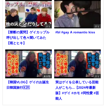
ゲイ
ゲイ
【禁断の質問】ゲイカップル
#bl #gay A romantic kiss
呼び出して色々聞いてみた
【雨とヒキ】
未分類
ゲイ
【韓国VLOG】ゲイのお誕生
実はゲイを公表している芸能
日韓国旅行🇰🇷
人がこちら...【2024年最新
版】#ゲイ #ホモ #同性愛 #芸
能人