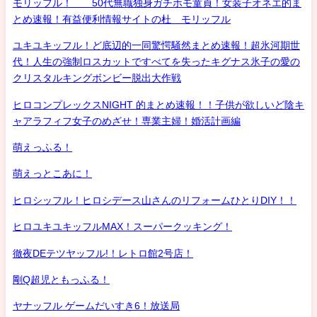
モリッフル！ 50代無職独身ガチホモ童貞！女装子オネエ的ま
とめ速報！有益便利情報サイトの杜 モリッフル
ユキユキッフル！ど底辺的一同驚愕騒然まとめ速報！超氷河期世
代！人生の強制ロスカットですべてを失ったキグナス氷子の愛の
クリスタルキングボンビー脱出大作戦
ヒロコンプレックスNIGHT 的まとめ速報！！子供が欲しいど陰キ
ャアラフィフ女子のめざせ！専業主婦！婚活計画編
萌えっふる！
萌えっとこあに！
ヒロシッフル！ヒロシデース山さんのリフォームひとりDIY！！
ヒロユキユキッフルMAX！スーパークッキング！
徹夜DEテツヤッフル!！レトロ館2号店！
剛Q超児ともっふる！
ヤナッフル ゲームだいすき6！放送局