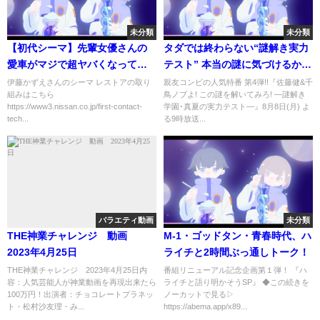
未分類
未分類
【初代シーマ】先輩女優さんの
タダでは終わらない“謎解き実力
愛車がマジで超ヤバくなって帰
テスト” 本当の謎に気づけるか!?
ってきた
『佐藤健&千鳥ノブよ! この謎を
伊藤かずえさんのシーマ レストアの取り
親友コンビの人気特番 第4弾!!『佐藤健&千
組みはこちら
鳥ノブよ! この謎を解いてみろ! ―謎解き
解いてみろ!』 8/8(月)【TBS】
https://www3.nissan.co.jp/first-contact-
学園･真夏の実力テスト―』8月8日(月) よ
tech...
る9時放送...
バラエティ動画
未分類
THE神業チャレンジ 動画
M-1・ゴッドタン・青春時代、ハ
2023年4月25日
ライチと2時間ぶっ通しトーク！
THE神業チャレンジ 2023年4月25日内
番組リニューアル記念企画第１弾！ 『ハ
容：人気芸能人が神業動画を再現出来たら
ライチと語り明かそうSP』 ◆この続きを
100万円！出演者：チョコレートプラネッ
ノーカットで見る▷
ト・松村沙友理・み...
https://abema.app/x89...