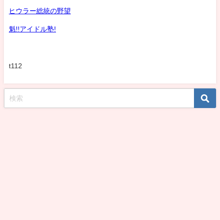
ヒウラー総統の野望
魁!!アイドル塾!
t112