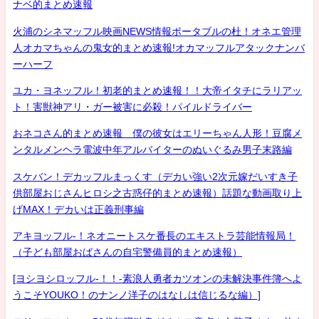
ナベ的まとめ速報
火浦のシネマッフル映画NEWS情報ポータブルの杜！オネエ管理
人オカマちゃんの鬼女的まとめ速報!オカマッフルアタックナンバ
ーハーフ
ユカ・ヨネッフル！初老的まとめ速報！！大帝イタチにラリアッ
ト！害獣神アリ・ガー被害に必殺！パイルドライバー
おネコさん的まとめ速報 僕の彼女はエリーちゃん人形！豆腐メ
ンタルメンヘラ電波中年アルバイターのぬいぐるみ男子末路編
スケバン！デカッフルまっくす（デカい強い2次元嫁だいすき子
供部屋おじさんヒロシ之古惑仔的まとめ速報）話題な動画取り上
げMAX！デカいは正義刑事編
アキヨッフル-！ネオニートスケ番長のエキストラ芸能情報局！
（子ども部屋おばさんの自宅警備員的まとめ速報）
[ヨシヨシロッフル-！！-素浪人勇者カツオンの未解決事件簿へよ
うこそYOUKO！のナンノ洋子のはなしは信じるな編）]