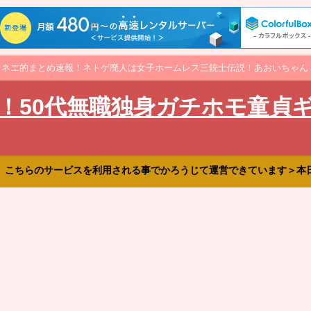
オネエ的まとめ速報！ネトゲ廃人は女子ホームレス三銃士伝説！あおいちゃん
！50代無職独身ガチホモ童貞
、こちらのサービスを利用される事でかろうじて運営できています＞本