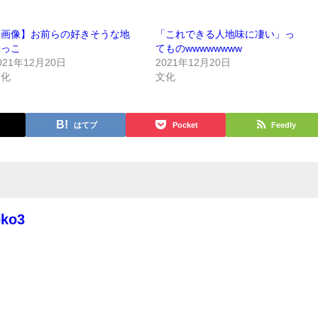
【画像】お前らの好きそうな地
「これできる人地味に凄い」っ
味っこ
てものwwwwwwww
021年12月20日
2021年12月20日
文化
文化
はてブ
Pocket
Feedly
oko3