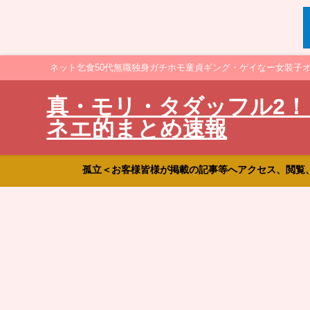
ネット乞食50代無職独身ガチホモ童貞ギング・ゲイなー女装子
真・モリ・タダッフル2！
ネエ的まとめ速報
孤立＜お客様皆様が掲載の記事等へアクセス、閲覧