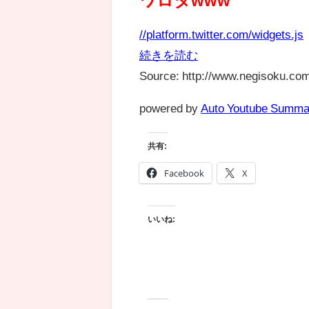
//platform.twitter.com/widgets.js
続きを読む
Source: http://www.negisoku.com
powered by
Auto Youtube Summa
共有:
Facebook
X
いいね: