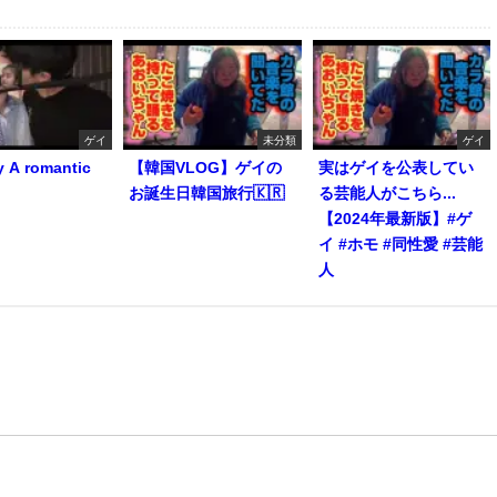
ゲイ
未分類
ゲイ
y A romantic
【韓国VLOG】ゲイの
実はゲイを公表してい
お誕生日韓国旅行🇰🇷
る芸能人がこちら...
【2024年最新版】#ゲ
イ #ホモ #同性愛 #芸能
人