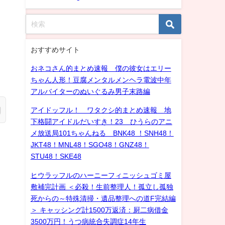
おすすめサイト
おネコさん的まとめ速報 僕の彼女はエリー
ちゃん人形！豆腐メンタルメンヘラ電波中年
アルバイターのぬいぐるみ男子末路編
アイドッフル！ ワタクシ的まとめ速報 地
下格闘アイドルだいすき！23 ひうらのアニ
メ放送局101ちゃんねる BNK48 ！SNH48！
JKT48！MNL48！SGO48！GNZ48！
STU48！SKE48
ヒウラッフルのハーニーフィニッシュゴミ屋
敷補完計画 ＜必殺！生前整理人！孤立し孤独
死からの～特殊清掃・遺品整理への道F完結編
＞ キャッシング計1500万返済：厨二病借金
3500万円！うつ病統合失調症14年生