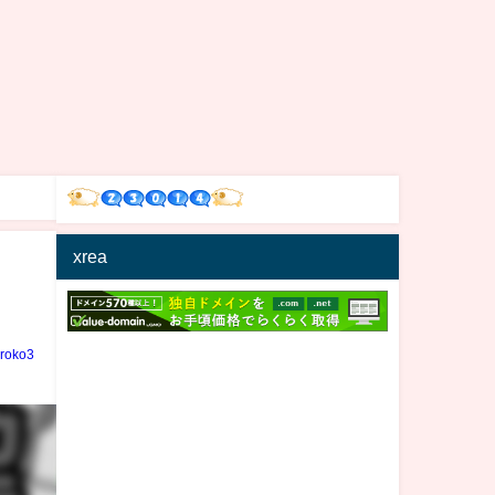
xrea
iroko3