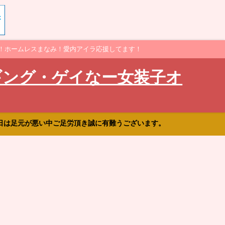
！ホームレスまなみ！愛内アイラ応援してます！
ギング・ゲイなー女装子オ
日は足元が悪い中ご足労頂き誠に有難うございます。