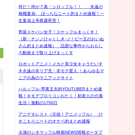
何だ！何が？真・シロッフル！！ 永遠の
無職童貞- ぼっちなニート的まとめ速報！一
生童貞上等夜露死苦！
男装スケバン女子！スケッフルまっくす！
（新・ナンノひゃくしきっ!！ビー玉のおいぬ
さん的まとめ速報） 話題な事件からおもし
ろ動画まで取り上げまっくす
ロボットアニメ！メカと美少女キャラだいす
き永遠の非リア充・非モテ星人 ！あらゆるマ
ニアの為のマニアックサイト
ハルッフル-専業主夫的YOUTUBERまとめ速
報！キモデブロリコンおたく！初老人の介護
生活！激動の1750日
アニゲタレスト（元祖！アニメッフル） ひ
きこもりニートのオナベ的まとめ速報
火浦のシネマッフル映画NEWS情報ポータブ