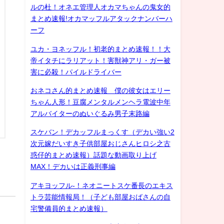
ルの杜！オネエ管理人オカマちゃんの鬼女的
まとめ速報!オカマッフルアタックナンバーハ
ーフ
ユカ・ヨネッフル！初老的まとめ速報！！大
帝イタチにラリアット！害獣神アリ・ガー被
害に必殺！パイルドライバー
おネコさん的まとめ速報 僕の彼女はエリー
ちゃん人形！豆腐メンタルメンヘラ電波中年
アルバイターのぬいぐるみ男子末路編
スケバン！デカッフルまっくす（デカい強い2
次元嫁だいすき子供部屋おじさんヒロシ之古
惑仔的まとめ速報）話題な動画取り上げ
MAX！デカいは正義刑事編
アキヨッフル-！ネオニートスケ番長のエキス
トラ芸能情報局！（子ども部屋おばさんの自
宅警備員的まとめ速報）