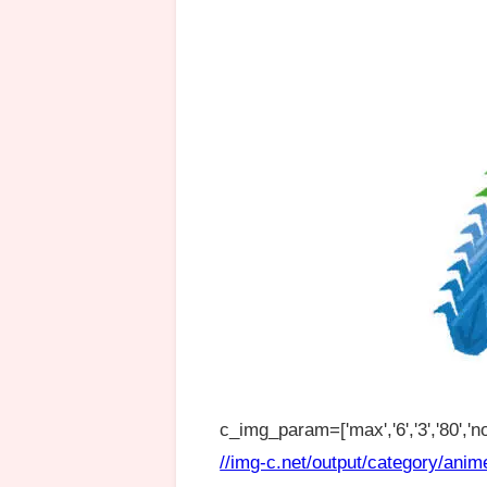
c_img_param=['max','6','3','80','no
//img-c.net/output/category/anim