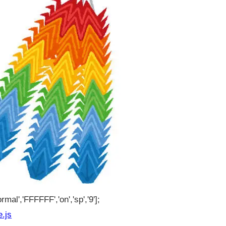
rmal','FFFFFF','on','sp','9'];
e.js