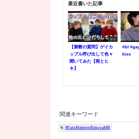
最近書いた記事
ゲイ
【禁断の質問】ゲイカ
#bl #ga
ップル呼び出して色々
kiss
聞いてみた【雨とヒ
キ】
関連キーワード
#EatsMatteosBdaysaMB