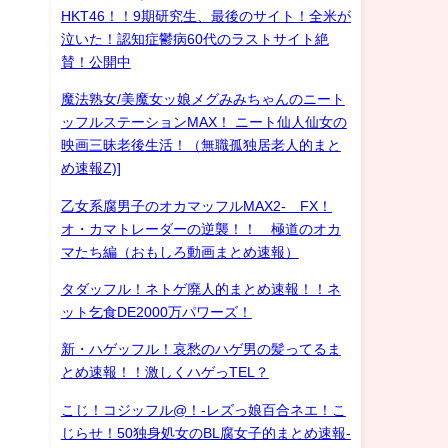
HKT46！！9期研究生、最後のサイト！全米が
泣いた！認知症鬱病60代のラストサイト絶
賛！公開中
魔法熟女/美魔女ッ娘メグみみちゃんのニート
ッフルステーションMAX！ ニート仙人仙女の
映画三昧老後生活！（無職孤独居老人的まと
め速報Z)]
乙女系腐男子のオカマッフルMAX2- FX！
オ・カマトレーダーの逆襲！！ 極道のオカ
マたち編（おもしろ動画まとめ速報）
タダッフル！ネトゲ廃人的まとめ速報！！ネ
ット乞食DE2000万パワーズ！
新・ハゲッフル！哀愁のハゲ男の髪ってるま
とめ速報！！激しくハゲっTEL？
こじ！コジッフル@！-レズっ娘百合ネエ！こ
じらせ！50独身処女のBL腐女子的まとめ速報-