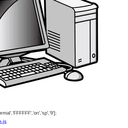
rmal','FFFFFF','on','sp','9'];
e.js