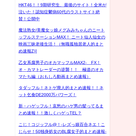
HKT46！！9期研究生、最後のサイト！全米が
泣いた！認知症鬱病60代のラストサイト絶
賛！公開中
魔法熟女/美魔女ッ娘メグみみちゃんのニート
ッフルステーションMAX！ ニート仙人仙女の
映画三昧老後生活！（無職孤独居老人的まと
め速報Z)]
乙女系腐男子のオカマッフルMAX2- FX！
オ・カマトレーダーの逆襲！！ 極道のオカ
マたち編（おもしろ動画まとめ速報）
タダッフル！ネトゲ廃人的まとめ速報！！ネ
ット乞食DE2000万パワーズ！
新・ハゲッフル！哀愁のハゲ男の髪ってるま
とめ速報！！激しくハゲっTEL？
こじ！コジッフル@！-レズっ娘百合ネエ！こ
じらせ！50独身処女のBL腐女子的まとめ速報-