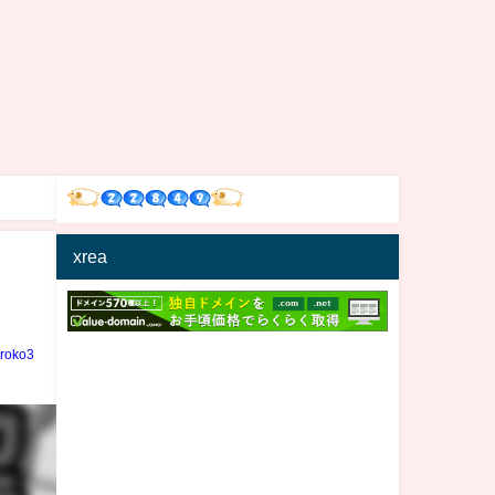
xrea
iroko3