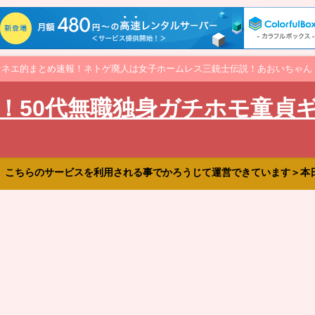
オネエ的まとめ速報！ネトゲ廃人は女子ホームレス三銃士伝説！あおいちゃん
！50代無職独身ガチホモ童貞
、こちらのサービスを利用される事でかろうじて運営できています＞本