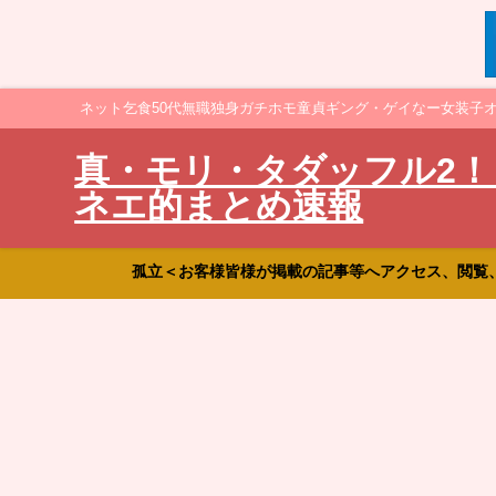
ネット乞食50代無職独身ガチホモ童貞ギング・ゲイなー女装子
真・モリ・タダッフル2！
ネエ的まとめ速報
孤立＜お客様皆様が掲載の記事等へアクセス、閲覧