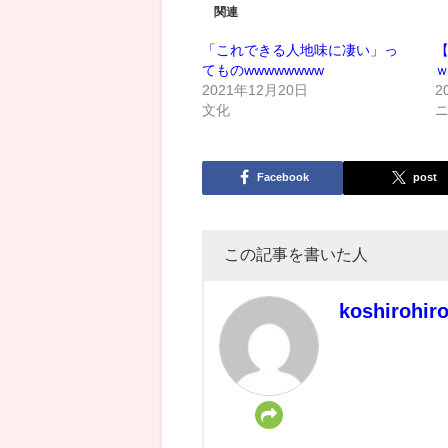
関連
「これできる人地味に凄い」っ
てものwwwwwwww
2021年12月20日
2
文化
Facebook
post
この記事を書いた人
koshirohir