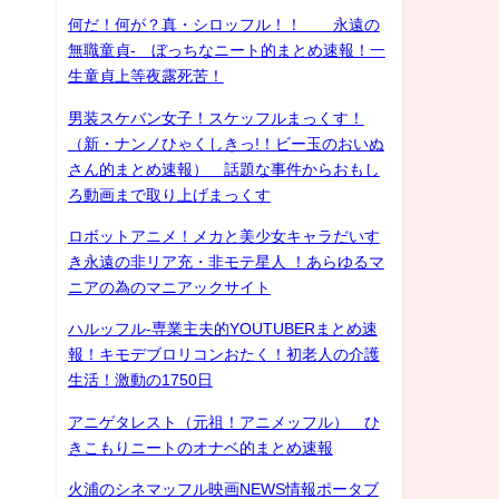
何だ！何が？真・シロッフル！！ 永遠の
無職童貞- ぼっちなニート的まとめ速報！一
生童貞上等夜露死苦！
男装スケバン女子！スケッフルまっくす！
（新・ナンノひゃくしきっ!！ビー玉のおいぬ
さん的まとめ速報） 話題な事件からおもし
ろ動画まで取り上げまっくす
ロボットアニメ！メカと美少女キャラだいす
き永遠の非リア充・非モテ星人 ！あらゆるマ
ニアの為のマニアックサイト
ハルッフル-専業主夫的YOUTUBERまとめ速
報！キモデブロリコンおたく！初老人の介護
生活！激動の1750日
アニゲタレスト（元祖！アニメッフル） ひ
きこもりニートのオナベ的まとめ速報
火浦のシネマッフル映画NEWS情報ポータブ