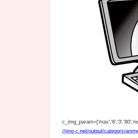
c_img_param=['max','6','3','80','no
//img-c.net/output/category/anim