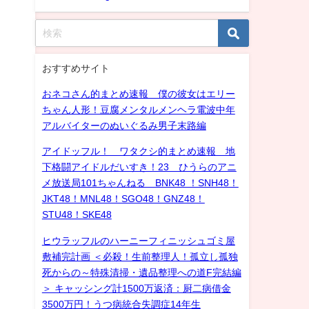
おすすめサイト
おネコさん的まとめ速報 僕の彼女はエリー
ちゃん人形！豆腐メンタルメンヘラ電波中年
アルバイターのぬいぐるみ男子末路編
アイドッフル！ ワタクシ的まとめ速報 地
下格闘アイドルだいすき！23 ひうらのアニ
メ放送局101ちゃんねる BNK48 ！SNH48！
JKT48！MNL48！SGO48！GNZ48！
STU48！SKE48
ヒウラッフルのハーニーフィニッシュゴミ屋
敷補完計画 ＜必殺！生前整理人！孤立し孤独
死からの～特殊清掃・遺品整理への道F完結編
＞ キャッシング計1500万返済：厨二病借金
3500万円！うつ病統合失調症14年生