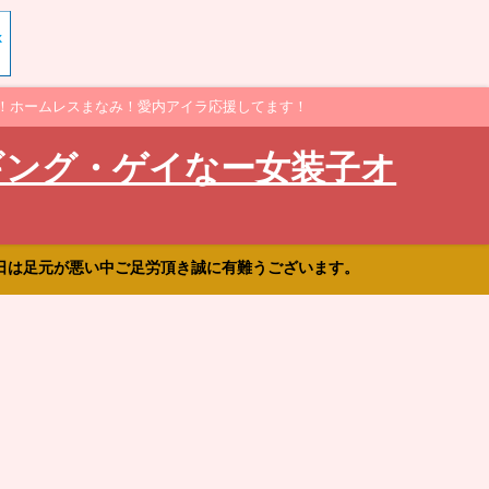
！ホームレスまなみ！愛内アイラ応援してます！
ギング・ゲイなー女装子オ
日は足元が悪い中ご足労頂き誠に有難うございます。