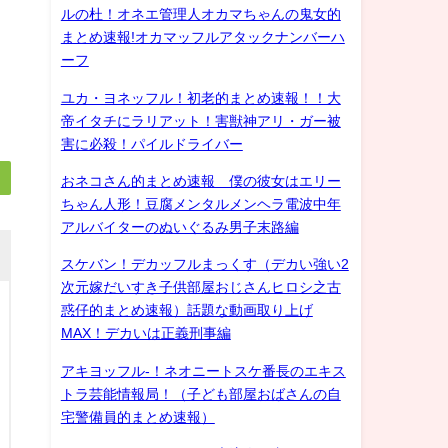
ルの杜！オネエ管理人オカマちゃんの鬼女的
まとめ速報!オカマッフルアタックナンバーハ
ーフ
ユカ・ヨネッフル！初老的まとめ速報！！大
帝イタチにラリアット！害獣神アリ・ガー被
害に必殺！パイルドライバー
おネコさん的まとめ速報 僕の彼女はエリー
ちゃん人形！豆腐メンタルメンヘラ電波中年
アルバイターのぬいぐるみ男子末路編
スケバン！デカッフルまっくす（デカい強い2
次元嫁だいすき子供部屋おじさんヒロシ之古
惑仔的まとめ速報）話題な動画取り上げ
MAX！デカいは正義刑事編
アキヨッフル-！ネオニートスケ番長のエキス
トラ芸能情報局！（子ども部屋おばさんの自
宅警備員的まとめ速報）