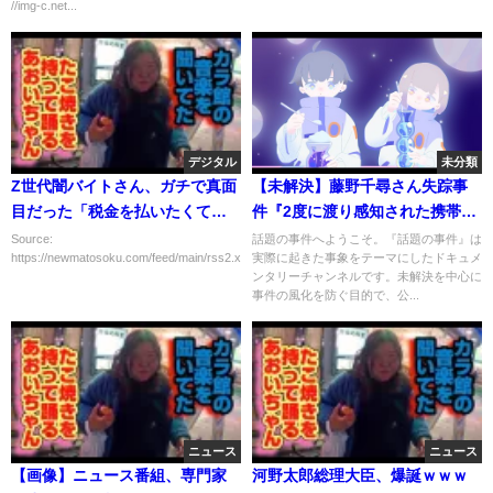
//img-c.net...
デジタル
未分類
Z世代闇バイトさん、ガチで真面
【未解決】藤野千尋さん失踪事
目だった「税金を払いたくて闇
件『2度に渡り感知された携帯の
バイトに応募した」
電波』
Source:
話題の事件へようこそ。『話題の事件』は
https://newmatosoku.com/feed/main/rss2.xml...
実際に起きた事象をテーマにしたドキュメ
ンタリーチャンネルです。未解決を中心に
事件の風化を防ぐ目的で、公...
ニュース
ニュース
【画像】ニュース番組、専門家
河野太郎総理大臣、爆誕ｗｗｗ