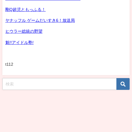
剛Q超児ともっふる！
ヤナッフル ゲームだいすき6！放送局
ヒウラー総統の野望
魁!!アイドル塾!
t112