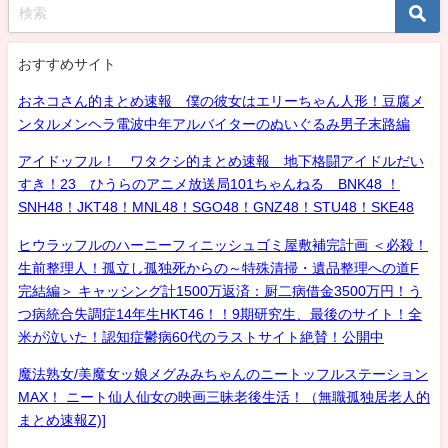
おすすめサイト
おネコさん的まとめ速報 僕の彼女はエリーちゃん人形！豆腐メ
ンタルメンヘラ電波中年アルバイターのぬいぐるみ男子末路編
アイドッフル！ ワタクシ的まとめ速報 地下格闘アイドルだい
すき！23 ひうらのアニメ放送局101ちゃんねる BNK48 ！
SNH48！JKT48！MNL48！SGO48！GNZ48！STU48！SKE48
ヒウラッフルのハーニーフィニッシュゴミ屋敷補完計画 ＜必殺！
生前整理人！孤立し孤独死からの～特殊清掃・遺品整理への道F
完結編＞ キャッシング計1500万返済：厨二病借金3500万円！う
つ病統合失調症14年生HKT46！！9期研究生、最後のサイト！全
米が泣いた！認知症鬱病60代のラストサイト絶賛！公開中
魔法熟女/美魔女ッ娘メグみみちゃんのニートッフルステーション
MAX！ ニート仙人仙女の映画三昧老後生活！（無職孤独居老人的
まとめ速報Z)]