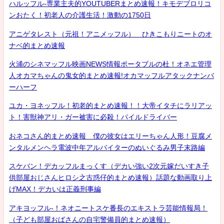
ハルッフル-専業主夫的YOUTUBERまとめ速報！キモデブロリコ
ンおたく！初老人の介護生活！激動の1750日
アニゲタレスト（元祖！アニメッフル） ひきこもりニートのオ
ナベ的まとめ速報
火浦のシネマッフル映画NEWS情報ポータブルの杜！オネエ管理
人オカマちゃんの鬼女的まとめ速報!オカマッフルアタックナンバ
ーハーフ
ユカ・ヨネッフル！初老的まとめ速報！！大帝イタチにラリアッ
ト！害獣神アリ・ガー被害に必殺！パイルドライバー
おネコさん的まとめ速報 僕の彼女はエリーちゃん人形！豆腐メ
ンタルメンヘラ電波中年アルバイターのぬいぐるみ男子末路編
スケバン！デカッフルまっくす（デカい強い2次元嫁だいすき子
供部屋おじさんヒロシ之古惑仔的まとめ速報）話題な動画取り上
げMAX！デカいは正義刑事編
アキヨッフル-！ネオニートスケ番長のエキストラ芸能情報局！
（子ども部屋おばさんの自宅警備員的まとめ速報）