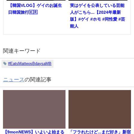
【韓国VLOG】ゲイのお誕生
実はゲイを公表している芸能
日韓国旅行🇰🇷
人がこちら...【2024年最新
版】#ゲイ #ホモ #同性愛 #芸
能人
関連キーワード
#EatsMatteosBdaysaMB
ニュース
の関連記事
【9monNEWS】いよいよ始まる
「フラれたけど...まだ好き」新宿