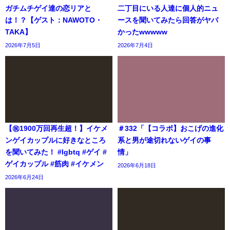
ガチムチゲイ達の恋リアと
二丁目にいる人達に個人的ニュ
は！？【ゲスト：NAWOTO・
ースを聞いてみたら回答がヤバ
TAKA】
かったwwwww
2026年7月5日
2026年7月4日
【㊗️1900万回再生超！】イケメ
＃332「【コラボ】おこげの進化
ンゲイカップルに好きなところ
系と男が途切れないゲイの事
を聞いてみた！ #lgbtq #ゲイ #
情」
ゲイカップル #筋肉 #イケメン
2026年6月18日
2026年6月24日