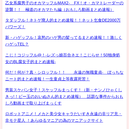
乙女系腐男子のオカマッフルMAX2- FX！オ・カマトレーダーの
逆襲！！ 極道のオカマたち編（おもしろ動画まとめ速報）
タダッフル！ネトゲ廃人的まとめ速報！！ネット乞食DE2000万
パワーズ！
新・ハゲッフル！哀愁のハゲ男の髪ってるまとめ速報！！激しく
ハゲっTEL？
こじ！コジッフル@！-レズっ娘百合ネエ！こじらせ！50独身処
女のBL腐女子的まとめ速報-
何だ！何が？真・シロッフル！！ 永遠の無職童貞- ぼっちな
ニート的まとめ速報！一生童貞上等夜露死苦！
男装スケバン女子！スケッフルまっくす！（新・ナンノひゃくし
きっ!！ビー玉のおいぬさん的まとめ速報） 話題な事件からおも
しろ動画まで取り上げまっくす
ロボットアニメ！メカと美少女キャラだいすき永遠の非リア充・
非モテ星人 ！あらゆるマニアの為のマニアックサイト