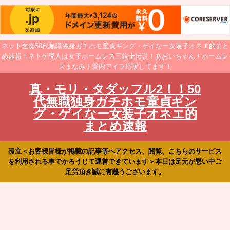
ネット乞食50代無職独身ガチホモ童貞ギング・ゲイなー女装子オネエ的まと
め速報！ネトゲ廃人は女子ホームレス三銃士伝説！あおいちゃん！ホームレ
スまなみ！愛内アイラ応援してます！
真・モリ・タダッフル2！！50
代無職独身ガチホモ童貞ギン
グ・ゲイなー女装子オネエ的
まとめ速報
孤立＜お客様皆様が掲載の記事等へアクセス、閲覧、こちらのサービス
を利用される事でかろうじて運営できています＞本日は足元が悪い中ご
足労頂き誠に有難うございます。