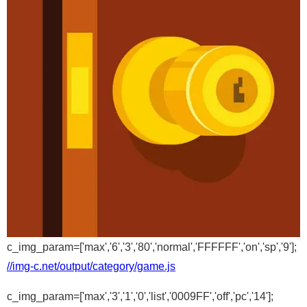
c_img_param=['max','6','3','80','normal','FFFFFF','on','sp','9'];
//img-c.net/output/category/game.js
c_img_param=['max','3','1','0','list','0009FF','off','pc','14'];