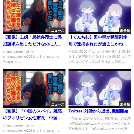
ニュース
未分類
【画像】主婦「悪徳弁護士に懲
【てんちむ】田中聖が覚醒剤使
戒請求を出しただけなのに人生
用で逮捕されたが過去にかねこ
を壊されました…」
あやに覚醒剤を暴露されたてん
c_img_param=; //img-
▼目次 00:00 てんちむは海外逃亡？ 00:10
c.net/output/site/202.js c_img_param=;
日本で覚醒剤をする奴はバカ 00:50 ロシア
ちむが逮捕されない理由とは！
//img-c.net...
のクロコダイル 01:18 日本の大麻ビ...
【青汁王子/三崎優太/田中聖/逮
捕/覚醒剤/てんちむ/かねこあや】
ニュース
未分類
【画像】「中国のスパイ」疑惑
Twitter｢対話から退出｣機能開始
のフィリピン女性市長、中国人
「Twitter｢対話から退出｣機能開始」の記事
内容はinfoseekニュース公式ページで見る
だったｗｗｗｗｗｗ
c_img_param=; //img-
事が出来ます。 infoseekニュース公式サ...
c.net/output/site/202.js c_img_param=;