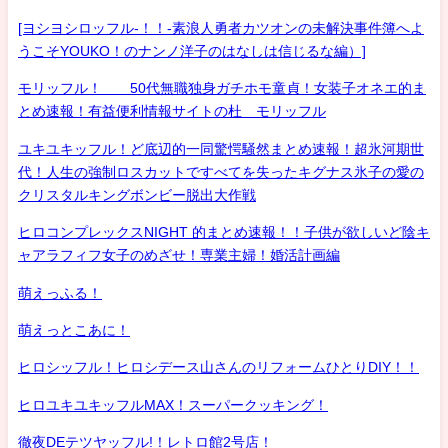
[ヨシヨシロッフル-！！-素浪人勇者カツオンの未解決事件簿へよ
うこそYOUKO！のナンノ洋子のはなしは信じるな編）]
モリッフル！ 50代無職独身ガチホモ童貞！女装子オネエ的ま
とめ速報！有益便利情報サイトの杜 モリッフル
ユキユキッフル！ど底辺的一同驚愕騒然まとめ速報！超氷河期世
代！人生の強制ロスカットですべてを失ったキグナス氷子の愛の
クリスタルキングボンビー脱出大作戦
ヒロコンプレックスNIGHT 的まとめ速報！！子供が欲しいど陰キ
ャアラフィフ女子のめざせ！専業主婦！婚活計画編
萌えっふる！
萌えっとこあに！
ヒロシッフル！ヒロシデース山さんのリフォームひとりDIY！！
ヒロユキユキッフルMAX！スーパークッキング！
徹夜DEテツヤッフル!！レトロ館2号店！