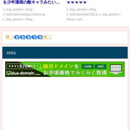
を少年漫画の敵キャラみたいに
ｗｗｗｗｗ
紹介ｗｗｗｗｗ
c_img_param=; //img-
c_img_param=; //img-
c.net/output/category/anime.js
c.net/output/site/202.js c_img_param=;
c_img_param=; //img...
//img-c.net...
xrea