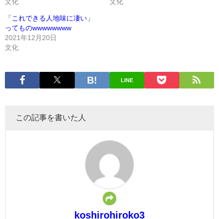
文化
文化
「これできる人地味に凄い」
ってものwwwwwwww
2021年12月20日
文化
LINE
この記事を書いた人
koshirohiroko3