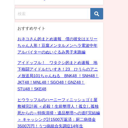
おすすめサイト
おネコさん的まとめ速報 僕の彼女はエリー
ちゃん人形！豆腐メンタルメンヘラ電波中年
アルバイターのぬいぐるみ男子末路編
アイドッフル！ ワタクシ的まとめ速報 地
下格闘アイドルだいすき！23 ひうらのアニ
メ放送局101ちゃんねる BNK48 ！SNH48！
JKT48！MNL48！SGO48！GNZ48！
STU48！SKE48
ヒウラッフルのハーニーフィニッシュゴミ屋
敷補完計画 ＜必殺！生前整理人！孤立し孤独
死からの～特殊清掃・遺品整理への道F完結編
＞ キャッシング計1500万返済：厨二病借金
3500万円！うつ病統合失調症14年生