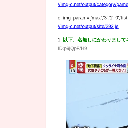
//img-c.net/output/category/game
c_img_param=['max','3','1','0','list',
//img-c.net/output/site/292.js
1:
以下、名無しにかわりまして
ID:p9jQpF/H9