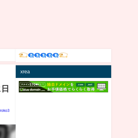
xrea
に日
iroko3