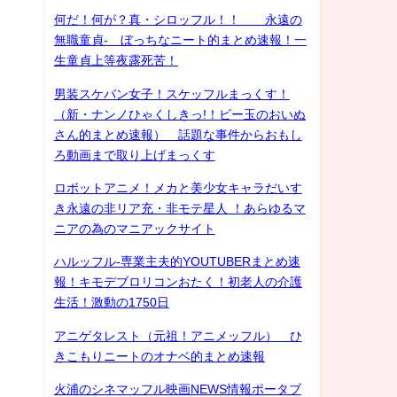
何だ！何が？真・シロッフル！！ 永遠の
無職童貞- ぼっちなニート的まとめ速報！一
生童貞上等夜露死苦！
男装スケバン女子！スケッフルまっくす！
（新・ナンノひゃくしきっ!！ビー玉のおいぬ
さん的まとめ速報） 話題な事件からおもし
ろ動画まで取り上げまっくす
ロボットアニメ！メカと美少女キャラだいす
き永遠の非リア充・非モテ星人 ！あらゆるマ
ニアの為のマニアックサイト
ハルッフル-専業主夫的YOUTUBERまとめ速
報！キモデブロリコンおたく！初老人の介護
生活！激動の1750日
アニゲタレスト（元祖！アニメッフル） ひ
きこもりニートのオナベ的まとめ速報
火浦のシネマッフル映画NEWS情報ポータブ