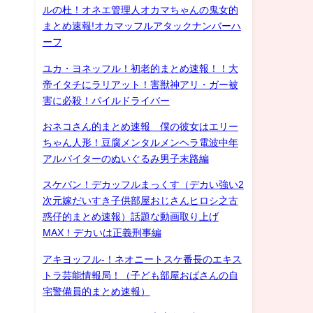
ルの杜！オネエ管理人オカマちゃんの鬼女的
まとめ速報!オカマッフルアタックナンバーハ
ーフ
ユカ・ヨネッフル！初老的まとめ速報！！大
帝イタチにラリアット！害獣神アリ・ガー被
害に必殺！パイルドライバー
おネコさん的まとめ速報 僕の彼女はエリー
ちゃん人形！豆腐メンタルメンヘラ電波中年
アルバイターのぬいぐるみ男子末路編
スケバン！デカッフルまっくす（デカい強い2
次元嫁だいすき子供部屋おじさんヒロシ之古
惑仔的まとめ速報）話題な動画取り上げ
MAX！デカいは正義刑事編
アキヨッフル-！ネオニートスケ番長のエキス
トラ芸能情報局！（子ども部屋おばさんの自
宅警備員的まとめ速報）