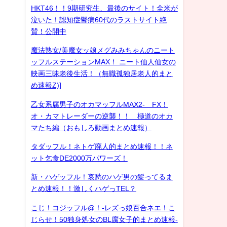
HKT46！！9期研究生、最後のサイト！全米が
泣いた！認知症鬱病60代のラストサイト絶
賛！公開中
魔法熟女/美魔女ッ娘メグみみちゃんのニート
ッフルステーションMAX！ ニート仙人仙女の
映画三昧老後生活！（無職孤独居老人的まと
め速報Z)]
乙女系腐男子のオカマッフルMAX2- FX！
オ・カマトレーダーの逆襲！！ 極道のオカ
マたち編（おもしろ動画まとめ速報）
タダッフル！ネトゲ廃人的まとめ速報！！ネ
ット乞食DE2000万パワーズ！
新・ハゲッフル！哀愁のハゲ男の髪ってるま
とめ速報！！激しくハゲっTEL？
こじ！コジッフル@！-レズっ娘百合ネエ！こ
じらせ！50独身処女のBL腐女子的まとめ速報-