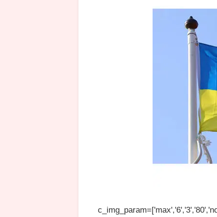
c_img_param=['max','6','3','80','no