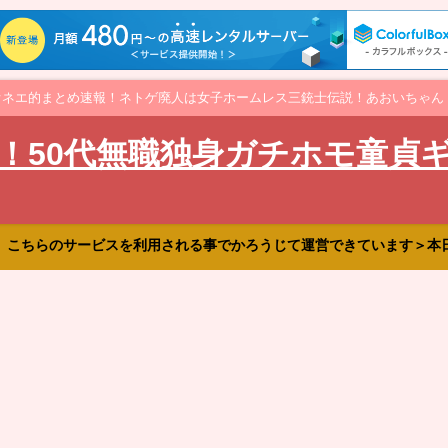
オネエ的まとめ速報！ネトゲ廃人は女子ホームレス三銃士伝説！あおいちゃん
！50代無職独身ガチホモ童貞
、こちらのサービスを利用される事でかろうじて運営できています＞本