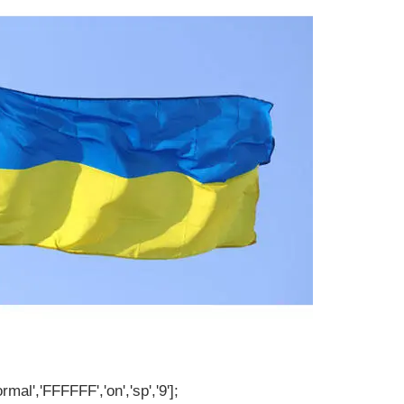
rmal','FFFFFF','on','sp','9'];