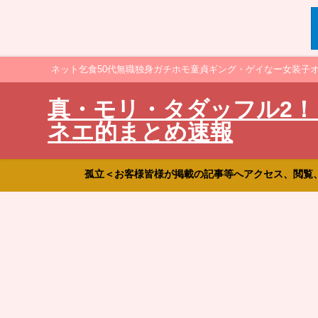
ネット乞食50代無職独身ガチホモ童貞ギング・ゲイなー女装子
真・モリ・タダッフル2！
ネエ的まとめ速報
孤立＜お客様皆様が掲載の記事等へアクセス、閲覧