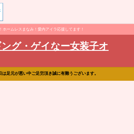
！ホームレスまなみ！愛内アイラ応援してます！
ギング・ゲイなー女装子オ
日は足元が悪い中ご足労頂き誠に有難うございます。