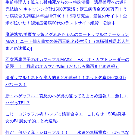
生前整理人！孤立し孤独死からの～特殊清掃・遺品整理への道F
完結編＞ キャッシング計1500万返済：厨二病借金3500万円！う
つ病統合失調症14年生HKT46！！9期研究生、最後のサイト！全
米が泣いた！認知症鬱病60代のラストサイト絶賛！公開中
魔法熟女/美魔女ッ娘メグみみちゃんのニートッフルステーション
MAX！ ニート仙人仙女の映画三昧老後生活！（無職孤独居老人的
まとめ速報Z)]
乙女系腐男子のオカマッフルMAX2- FX！オ・カマトレーダーの
逆襲！！ 極道のオカマたち編（おもしろ動画まとめ速報）
タダッフル！ネトゲ廃人的まとめ速報！！ネット乞食DE2000万
パワーズ！
新・ハゲッフル！哀愁のハゲ男の髪ってるまとめ速報！！激しく
ハゲっTEL？
こじ！コジッフル@！-レズっ娘百合ネエ！こじらせ！50独身処
女のBL腐女子的まとめ速報-
何だ！何が？真・シロッフル！！ 永遠の無職童貞- ぼっちな