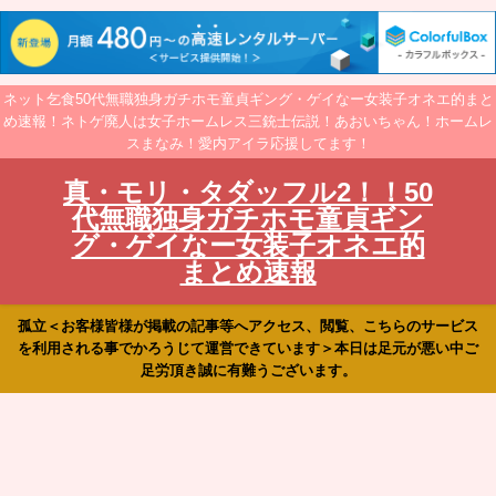
ネット乞食50代無職独身ガチホモ童貞ギング・ゲイなー女装子オネエ的まと
め速報！ネトゲ廃人は女子ホームレス三銃士伝説！あおいちゃん！ホームレ
スまなみ！愛内アイラ応援してます！
真・モリ・タダッフル2！！50
代無職独身ガチホモ童貞ギン
グ・ゲイなー女装子オネエ的
まとめ速報
孤立＜お客様皆様が掲載の記事等へアクセス、閲覧、こちらのサービス
を利用される事でかろうじて運営できています＞本日は足元が悪い中ご
足労頂き誠に有難うございます。