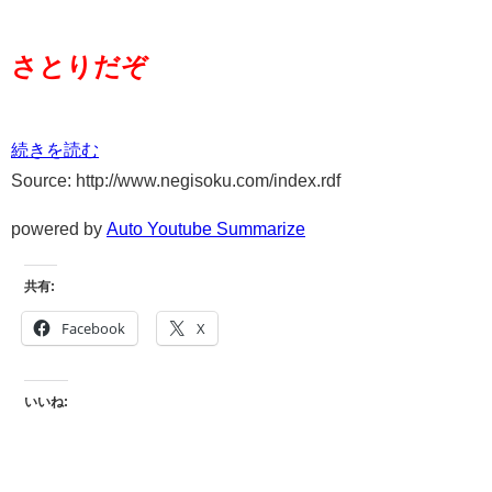
さとりだぞ
続きを読む
Source: http://www.negisoku.com/index.rdf
powered by
Auto Youtube Summarize
共有:
Facebook
X
いいね: