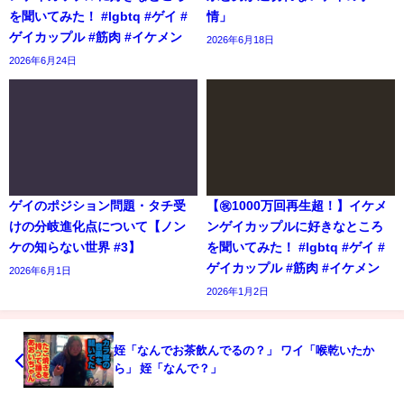
を聞いてみた！ #lgbtq #ゲイ #
情」
ゲイカップル #筋肉 #イケメン
2026年6月18日
2026年6月24日
ゲイのポジション問題・タチ受
【㊗️1000万回再生超！】イケメ
けの分岐進化点について【ノン
ンゲイカップルに好きなところ
ケの知らない世界 #3】
を聞いてみた！ #lgbtq #ゲイ #
ゲイカップル #筋肉 #イケメン
2026年6月1日
2026年1月2日
姪「なんでお茶飲んでるの？」 ワイ「喉乾いたか
ら」 姪「なんで？」