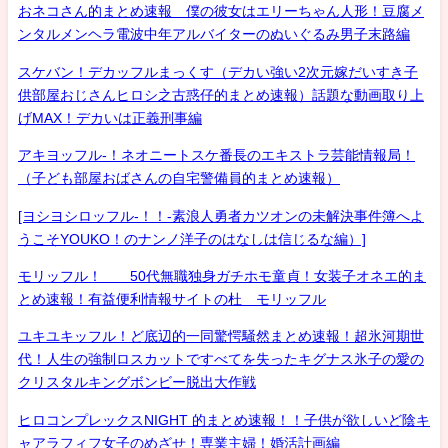
おネコさん的まとめ速報 僕の彼女はエリーちゃん人形！豆腐メ
ンタルメンヘラ電波中年アルバイターのぬいぐるみ男子末路編
スケバン！デカッフルまっくす（デカい強い2次元嫁だいすき子
供部屋おじさんヒロシ之古惑仔的まとめ速報）話題な動画取り上
げMAX！デカいは正義刑事編
アキヨッフル-！ネオニートスケ番長のエキストラ芸能情報局！
（子ども部屋おばさんの自宅警備員的まとめ速報）
[ヨシヨシロッフル-！！-素浪人勇者カツオンの未解決事件簿へよ
うこそYOUKO！のナンノ洋子のはなしは信じるな編）]
モリッフル！ 50代無職独身ガチホモ童貞！女装子オネエ的ま
とめ速報！有益便利情報サイトの杜 モリッフル
ユキユキッフル！ど底辺的一同驚愕騒然まとめ速報！超氷河期世
代！人生の強制ロスカットですべてを失ったキグナス氷子の愛の
クリスタルキングボンビー脱出大作戦
ヒロコンプレックスNIGHT 的まとめ速報！！子供が欲しいど陰キ
ャアラフィフ女子のめざせ！専業主婦！婚活計画編