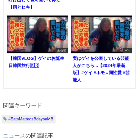
呼び出して色々聞いてみた
【雨とヒキ】
未分類
ゲイ
【韓国VLOG】ゲイのお誕生
実はゲイを公表している芸能
日韓国旅行🇰🇷
人がこちら...【2024年最新
版】#ゲイ #ホモ #同性愛 #芸
能人
関連キーワード
#EatsMatteosBdaysaMB
ニュース
の関連記事