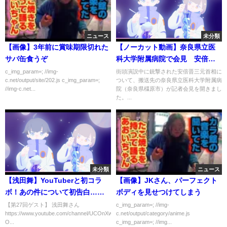
ニュース
未分類
【画像】3年前に賞味期限切れた
【ノーカット動画】奈良県立医
サバ缶食うぞ
科大学附属病院で会見 安倍元
首相撃たれる
c_img_param=; //img-
街頭演説中に銃撃された安倍晋三元首相に
c.net/output/site/202.js c_img_param=;
ついて、搬送先の奈良県立医科大学附属病
//img-c.net...
院（奈良県橿原市）が記者会見を開きまし
た。...
未分類
ニュース
【浅田舞】YouTuberと初コラ
【画像】JKさん、パーフェクト
ボ！あの件について初告白…ぶ
ボディを見せつけてしまう
っちゃけ話に一同大盛り上が
【第27回ゲスト】 浅田舞さん
c_img_param=; //img-
https://www.youtube.com/channel/UCOnXwk815KM_rPPhdBc-
c.net/output/category/anime.js
り！！
O...
c_img_param=; //img...