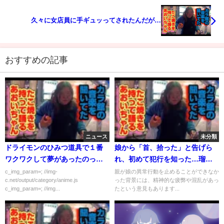
久々に女店員に手ギュッってされたんだが…
おすすめの記事
ニュース
未分類
ドライモンのひみつ道具で１番
娘から「首、拾った」と告げら
ワクワクして夢があったのって
れ、初めて犯行を知った…瑠奈
タケコプでもどこドアでもタイ
被告の父親出廷、被害男性の遺
c_img_param=; //img-
親が娘の異常行動を止めることができなか
c.net/output/category/anime.js
った背景には、精神的な疲弊や混乱があっ
ムマシンでもなくこれだよな
族に謝罪して証言 娘の行動は
c_img_param=; //img...
たという意見もあります...
異常であり、親の責任も問われ
るべきだと感じています