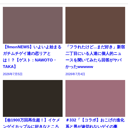
【9monNEWS】いよいよ始まる
「フラれたけど...まだ好き」新宿
ガチムチゲイ達の恋リアと
二丁目にいる人達に個人的ニュ
は！？【ゲスト：NAWOTO・
ースを聞いてみたら回答がヤバ
TAKA】
かったwwwww
2026年7月5日
2026年7月4日
【㊗️1900万回再生超！】イケメ
＃332「【コラボ】おこげの進化
ンゲイカップルに好きなところ
系と男が途切れないゲイの事