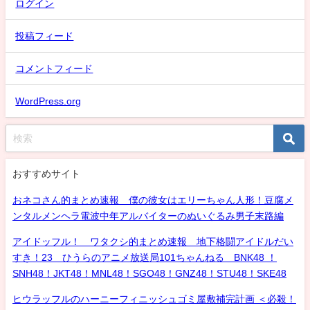
ログイン
投稿フィード
コメントフィード
WordPress.org
おすすめサイト
おネコさん的まとめ速報 僕の彼女はエリーちゃん人形！豆腐メ
ンタルメンヘラ電波中年アルバイターのぬいぐるみ男子末路編
アイドッフル！ ワタクシ的まとめ速報 地下格闘アイドルだい
すき！23 ひうらのアニメ放送局101ちゃんねる BNK48 ！
SNH48！JKT48！MNL48！SGO48！GNZ48！STU48！SKE48
ヒウラッフルのハーニーフィニッシュゴミ屋敷補完計画 ＜必殺！