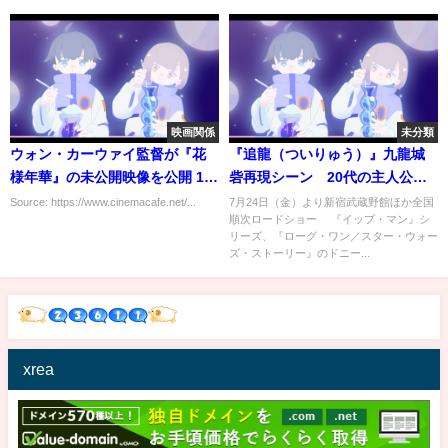
映画関係
未分類
ウォン・カーウァイ監督が『花
『追龍（ついりゅう）』九龍城
様年華』の未公開映像を公開 10
砦再現シーン 20代の主人公を
月にオークションへ出品
演じるドニー・イェンの若作り
Source: https://www.cinemacafe.net/...
7月24日（金）より新宿武蔵野館ほか全国
順次ロードショー 『イップ・マン』シ
に注目
リーズ、『ローグ・ワン／スター・ウォー
ズ・ストーリー』のドニー...
xrea