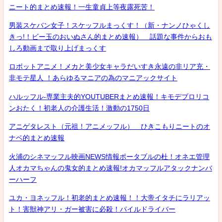
ニート的まとめ速報！一生童貞上等夜露死苦！
男装スケバン女子！スケッフルまっくす！（新・ナンノひゃくし
きっ!！ビー玉のおいぬさん的まとめ速報） 話題な事件からおも
しろ動画まで取り上げまっくす
ロボットアニメ！メカと美少女キャラだいすき永遠の非リア充・
非モテ星人 ！あらゆるマニアの為のマニアックサイト
ハルッフル-専業主夫的YOUTUBERまとめ速報！キモデブロリコ
ンおたく！初老人の介護生活！激動の1750日
アニゲタレスト（元祖！アニメッフル） ひきこもりニートのオ
ナベ的まとめ速報
火浦のシネマッフル映画NEWS情報ポータブルの杜！オネエ管理
人オカマちゃんの鬼女的まとめ速報!オカマッフルアタックナンバ
ーハーフ
ユカ・ヨネッフル！初老的まとめ速報！！大帝イタチにラリアッ
ト！害獣神アリ・ガー被害に必殺！パイルドライバー