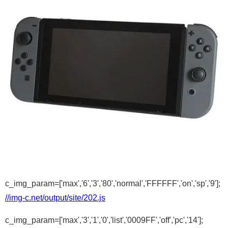
c_img_param=['max','6','3','80','normal','FFFFFF','on','sp','9'];
//img-c.net/output/site/202.js
c_img_param=['max','3','1','0','list','0009FF','off','pc','14'];