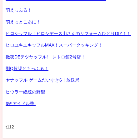
萌えっふる！
萌えっとこあに！
ヒロシッフル！ヒロシデース山さんのリフォームひとりDIY！！
ヒロユキユキッフルMAX！スーパークッキング！
徹夜DEテツヤッフル!！レトロ館2号店！
剛Q超児ともっふる！
ヤナッフル ゲームだいすき6！放送局
ヒウラー総統の野望
魁!!アイドル塾!
t112