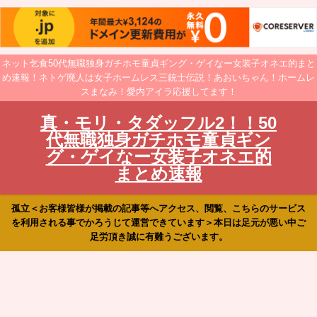
ネット乞食50代無職独身ガチホモ童貞ギング・ゲイなー女装子オネエ的まと
め速報！ネトゲ廃人は女子ホームレス三銃士伝説！あおいちゃん！ホームレ
スまなみ！愛内アイラ応援してます！
真・モリ・タダッフル2！！50
代無職独身ガチホモ童貞ギン
グ・ゲイなー女装子オネエ的
まとめ速報
孤立＜お客様皆様が掲載の記事等へアクセス、閲覧、こちらのサービス
を利用される事でかろうじて運営できています＞本日は足元が悪い中ご
足労頂き誠に有難うございます。