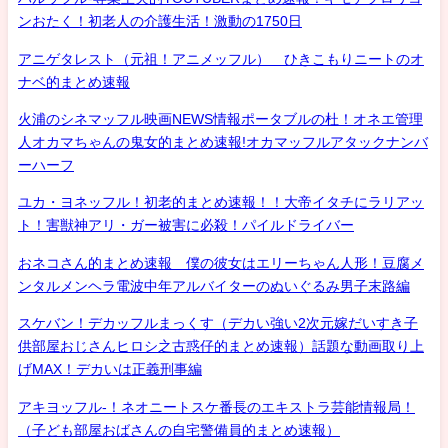
ンおたく！初老人の介護生活！激動の1750日
アニゲタレスト（元祖！アニメッフル） ひきこもりニートのオ
ナベ的まとめ速報
火浦のシネマッフル映画NEWS情報ポータブルの杜！オネエ管理
人オカマちゃんの鬼女的まとめ速報!オカマッフルアタックナンバ
ーハーフ
ユカ・ヨネッフル！初老的まとめ速報！！大帝イタチにラリアッ
ト！害獣神アリ・ガー被害に必殺！パイルドライバー
おネコさん的まとめ速報 僕の彼女はエリーちゃん人形！豆腐メ
ンタルメンヘラ電波中年アルバイターのぬいぐるみ男子末路編
スケバン！デカッフルまっくす（デカい強い2次元嫁だいすき子
供部屋おじさんヒロシ之古惑仔的まとめ速報）話題な動画取り上
げMAX！デカいは正義刑事編
アキヨッフル-！ネオニートスケ番長のエキストラ芸能情報局！
（子ども部屋おばさんの自宅警備員的まとめ速報）