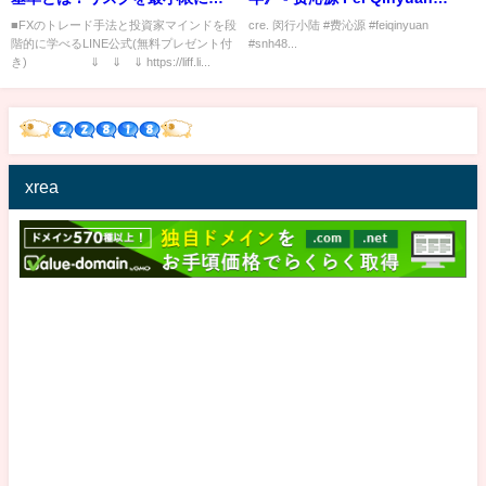
益を出す方法！【FX 上昇トレン
SNH48
■FXのトレード手法と投資家マインドを段
cre. 闵行小陆 #费沁源 #feiqinyuan
階的に学べるLINE公式(無料プレゼント付
#snh48...
ド相場 円安】
き) ⇓ ⇓ ⇓ https://liff.li...
xrea