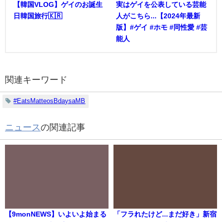
【韓国VLOG】ゲイのお誕生
実はゲイを公表している芸能
日韓国旅行🇰🇷
人がこちら...【2024年最新
版】#ゲイ #ホモ #同性愛 #芸
能人
関連キーワード
#EatsMatteosBdaysaMB
ニュース
の関連記事
【9monNEWS】いよいよ始まる
「フラれたけど...まだ好き」新宿