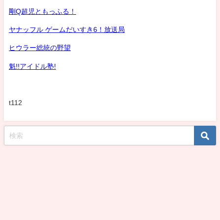
剛Q超児ともっふる！
ヤナッフル ゲームだいすき6！放送局
ヒウラー総統の野望
魁!!アイドル塾!
t112