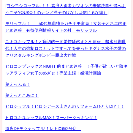
[ヨシヨシロッフル-！！-素浪人勇者カツオンの未解決事件簿へよ
うこそYOUKO！のナンノ洋子のはなしは信じるな編）]
モリッフル！ 50代無職独身ガチホモ童貞！女装子オネエ的ま
とめ速報！有益便利情報サイトの杜 モリッフル
ユキユキッフル！ど底辺的一同驚愕騒然まとめ速報！超氷河期世
代！人生の強制ロスカットですべてを失ったキグナス氷子の愛の
クリスタルキングボンビー脱出大作戦
ヒロコンプレックスNIGHT 的まとめ速報！！子供が欲しいど陰キ
ャアラフィフ女子のめざせ！専業主婦！婚活計画編
萌えっふる！
萌えっとこあに！
ヒロシッフル！ヒロシデース山さんのリフォームひとりDIY！！
ヒロユキユキッフルMAX！スーパークッキング！
徹夜DEテツヤッフル!！レトロ館2号店！