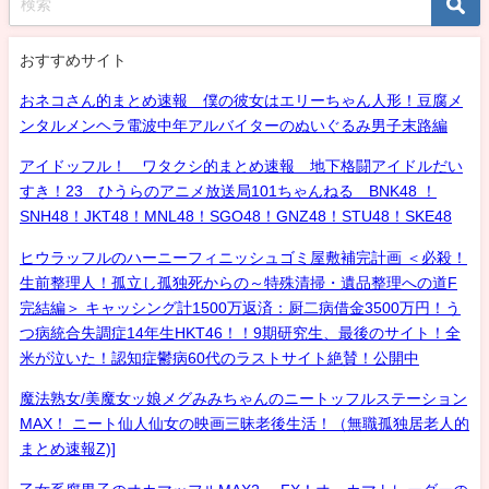
おすすめサイト
おネコさん的まとめ速報 僕の彼女はエリーちゃん人形！豆腐メ
ンタルメンヘラ電波中年アルバイターのぬいぐるみ男子末路編
アイドッフル！ ワタクシ的まとめ速報 地下格闘アイドルだい
すき！23 ひうらのアニメ放送局101ちゃんねる BNK48 ！
SNH48！JKT48！MNL48！SGO48！GNZ48！STU48！SKE48
ヒウラッフルのハーニーフィニッシュゴミ屋敷補完計画 ＜必殺！
生前整理人！孤立し孤独死からの～特殊清掃・遺品整理への道F
完結編＞ キャッシング計1500万返済：厨二病借金3500万円！う
つ病統合失調症14年生HKT46！！9期研究生、最後のサイト！全
米が泣いた！認知症鬱病60代のラストサイト絶賛！公開中
魔法熟女/美魔女ッ娘メグみみちゃんのニートッフルステーション
MAX！ ニート仙人仙女の映画三昧老後生活！（無職孤独居老人的
まとめ速報Z)]