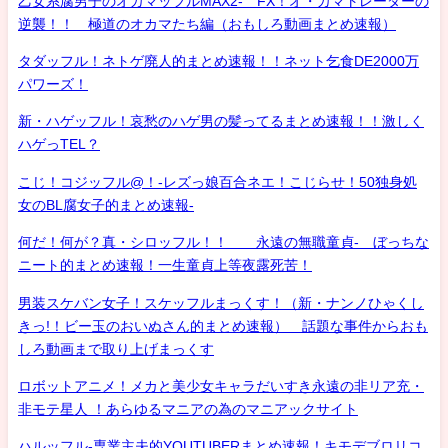
乙女系腐男子のオカマッフルMAX2- FX！オ・カマトレーダーの
逆襲！！ 極道のオカマたち編（おもしろ動画まとめ速報）
タダッフル！ネトゲ廃人的まとめ速報！！ネット乞食DE2000万
パワーズ！
新・ハゲッフル！哀愁のハゲ男の髪ってるまとめ速報！！激しく
ハゲっTEL？
こじ！コジッフル@！-レズっ娘百合ネエ！こじらせ！50独身処
女のBL腐女子的まとめ速報-
何だ！何が？真・シロッフル！！ 永遠の無職童貞- ぼっちな
ニート的まとめ速報！一生童貞上等夜露死苦！
男装スケバン女子！スケッフルまっくす！（新・ナンノひゃくし
きっ!！ビー玉のおいぬさん的まとめ速報） 話題な事件からおも
しろ動画まで取り上げまっくす
ロボットアニメ！メカと美少女キャラだいすき永遠の非リア充・
非モテ星人 ！あらゆるマニアの為のマニアックサイト
ハルッフル-専業主夫的YOUTUBERまとめ速報！キモデブロリコ