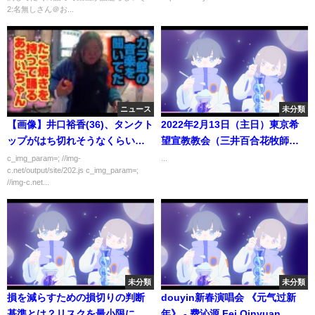
2:名無しさん＠お...
ニュース
未分類
【画像】井口裕香(36)、タンクト
2022年2月13日（主日）東京希
ップがはち切れそうなくらいデ
望宣教教会（三井百合花牧師）
カイ
「百倍の実」
c_img_param=; //img-
...
c.net/output/site/202.js c_img_param=;
//img-c.net...
未分類
未分類
損を減らすための損切りの判断
douyin新春演唱会 《元气过新
基準とは？リスクを最小限に利
年》 - 费沁源 Fei Qinyuan