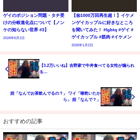
ゲイのポジション問題・タチ受
【㊗️1000万回再生超！】イケメ
けの分岐進化点について【ノン
ンゲイカップルに好きなところ
ケの知らない世界 #3】
を聞いてみた！ #lgbtq #ゲイ #
ゲイカップル #筋肉 #イケメン
2026年6月1日
2026年1月2日
【3.2万いいね】吉野家で牛丼食べてる女性が煽られ
る…
姪「なんでお茶飲んでるの？」 ワイ「喉乾いたか
ら」 姪「なんで？」
おすすめの記事