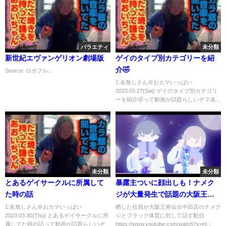
バラエティ
未分類
新世紀エヴァンゲリオン劇場版
ゲイのタイプ別カテゴリーを紹
介🤣
Source: ロボフル...
1:名無しさん＠おカマいっぱい
2023.05.27(Sat) ゲイのタイプ別カテゴリ
ーを紹介🤣って動画が話題らしいぞ 2:名...
未分類
未分類
とあるゲイサークルに所属して
暴露主ついに顔出しも！ナメク
た時の話
ジが大量発生で話題の大阪王将
仙台中田店がヤバい！【ブンカ
1:名無しさん＠おカマいっぱい
晒した社員が大阪王将仙台中田店のナメク
2023.03.30(Thu) とあるゲイサークルに所
ジとブラック体質に対して話す配信
イジャーおとは】
属してた時の話って動画が話題らしいぞ
https://www.youtube.com/watch?v=hI...