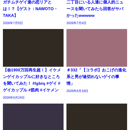
ガチムチゲイ達の恋リアと
二丁目にいる人達に個人的ニュ
は！？【ゲスト：NAWOTO・
ースを聞いてみたら回答がヤバ
TAKA】
かったwwwww
2026年7月5日
2026年7月4日
【㊗️1900万回再生超！】イケメ
＃332「【コラボ】おこげの進化
ンゲイカップルに好きなところ
系と男が途切れないゲイの事
を聞いてみた！ #lgbtq #ゲイ #
情」
ゲイカップル #筋肉 #イケメン
2026年6月18日
2026年6月24日