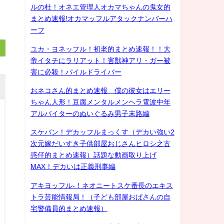
ルの杜！オネエ管理人オカマちゃんの鬼女的
まとめ速報!オカマッフルアタックナンバーハ
ーフ
ユカ・ヨネッフル！初老的まとめ速報！！大
帝イタチにラリアット！害獣神アリ・ガー被
害に必殺！パイルドライバー
おネコさん的まとめ速報 僕の彼女はエリー
ちゃん人形！豆腐メンタルメンヘラ電波中年
アルバイターのぬいぐるみ男子末路編
スケバン！デカッフルまっくす（デカい強い2
次元嫁だいすき子供部屋おじさんヒロシ之古
惑仔的まとめ速報）話題な動画取り上げ
MAX！デカいは正義刑事編
アキヨッフル-！ネオニートスケ番長のエキス
トラ芸能情報局！（子ども部屋おばさんの自
宅警備員的まとめ速報）