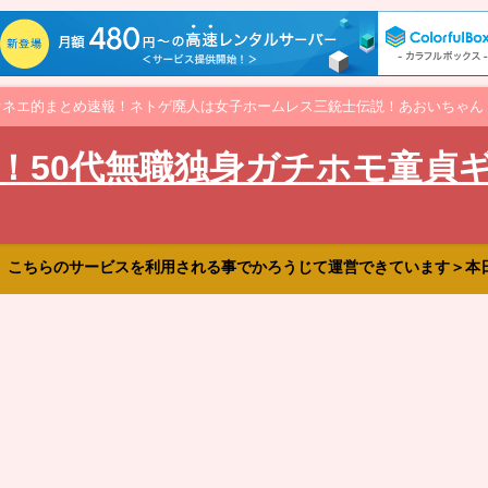
オネエ的まとめ速報！ネトゲ廃人は女子ホームレス三銃士伝説！あおいちゃん
！50代無職独身ガチホモ童貞
、こちらのサービスを利用される事でかろうじて運営できています＞本