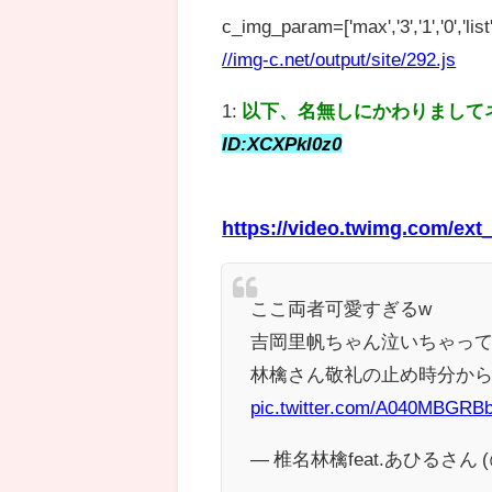
c_img_param=['max','3','1','0','list',
//img-c.net/output/site/292.js
1:
以下、名無しにかわりまして
ID:XCXPkI0z0
https://video.twimg.com/e
ここ両者可愛すぎるw
吉岡里帆ちゃん泣いちゃっ
林檎さん敬礼の止め時分か
pic.twitter.com/A040MBGRB
— 椎名林檎feat.あひるさん (@S