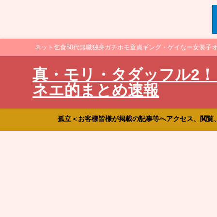
ネット乞食50代無職独身ガチホモ童貞ギング・ゲイなー女装子
真・モリ・タダッフル2！
ネエ的まとめ速報
孤立＜お客様皆様が掲載の記事等へアクセス、閲覧