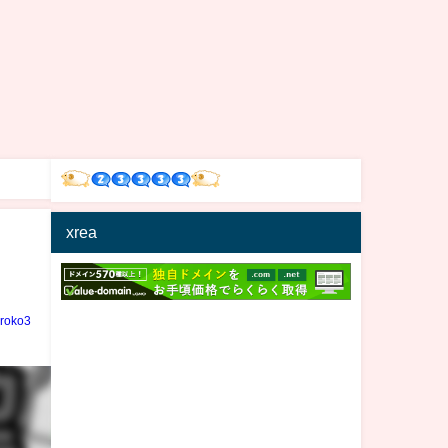
xrea
iroko3