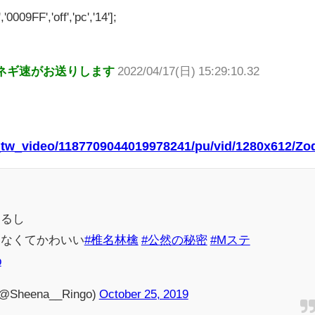
'0009FF','off','pc','14'];
ネギ速がお送りします
2022/04/17(日) 15:29:10.32
xt_tw_video/1187709044019978241/pu/vid/1280x612
てるし
らなくてかわいい
#椎名林檎
#公然の秘密
#Mステ
b
heena__Ringo)
October 25, 2019