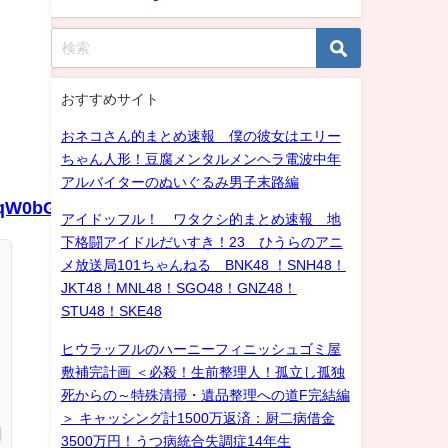
おすすめサイト
おネコさん的まとめ速報 僕の彼女はエリー
ちゃん人形！豆腐メンタルメンヘラ電波中年
アルバイターのぬいぐるみ男子末路編
/ZoqW0bG2gspyYwcU.mp4
アイドッフル！ ワタクシ的まとめ速報 地
下格闘アイドルだいすき！23 ひうらのアニ
メ放送局101ちゃんねる BNK48 ！SNH48！
JKT48！MNL48！SGO48！GNZ48！
STU48！SKE48
ヒウラッフルのハーニーフィニッシュゴミ屋
敷補完計画 ＜必殺！生前整理人！孤立し孤独
死からの～特殊清掃・遺品整理への道F完結編
＞ キャッシング計1500万返済：厨二病借金
3500万円！うつ病統合失調症14年生