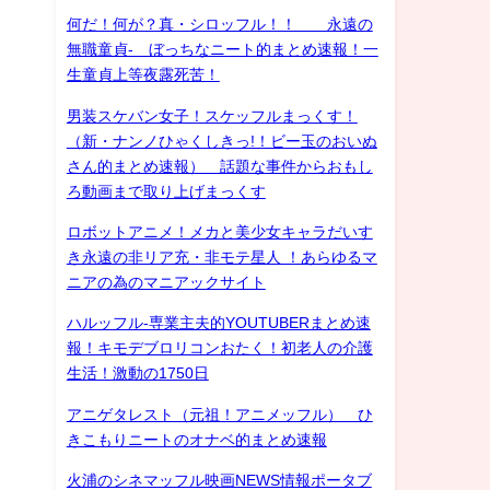
何だ！何が？真・シロッフル！！ 永遠の
無職童貞- ぼっちなニート的まとめ速報！一
生童貞上等夜露死苦！
男装スケバン女子！スケッフルまっくす！
（新・ナンノひゃくしきっ!！ビー玉のおいぬ
さん的まとめ速報） 話題な事件からおもし
ろ動画まで取り上げまっくす
ロボットアニメ！メカと美少女キャラだいす
き永遠の非リア充・非モテ星人 ！あらゆるマ
ニアの為のマニアックサイト
ハルッフル-専業主夫的YOUTUBERまとめ速
報！キモデブロリコンおたく！初老人の介護
生活！激動の1750日
アニゲタレスト（元祖！アニメッフル） ひ
きこもりニートのオナベ的まとめ速報
火浦のシネマッフル映画NEWS情報ポータブ