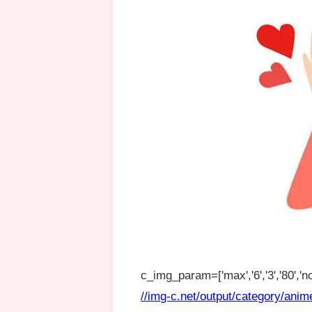
c_img_param=['max','6','3','80','no
//img-c.net/output/category/anim