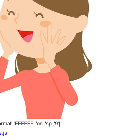
rmal','FFFFFF','on','sp','9'];
e.js