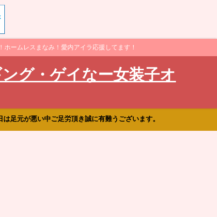
！ホームレスまなみ！愛内アイラ応援してます！
ギング・ゲイなー女装子オ
日は足元が悪い中ご足労頂き誠に有難うございます。