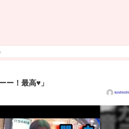
」
ーー！最高♥」
koshiroh