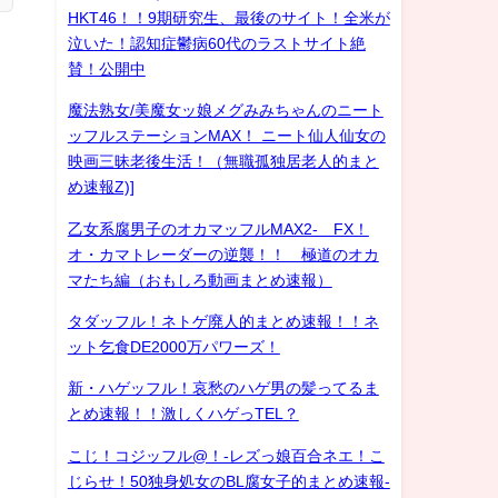
HKT46！！9期研究生、最後のサイト！全米が
泣いた！認知症鬱病60代のラストサイト絶
賛！公開中
魔法熟女/美魔女ッ娘メグみみちゃんのニート
ッフルステーションMAX！ ニート仙人仙女の
映画三昧老後生活！（無職孤独居老人的まと
め速報Z)]
乙女系腐男子のオカマッフルMAX2- FX！
オ・カマトレーダーの逆襲！！ 極道のオカ
マたち編（おもしろ動画まとめ速報）
タダッフル！ネトゲ廃人的まとめ速報！！ネ
ット乞食DE2000万パワーズ！
新・ハゲッフル！哀愁のハゲ男の髪ってるま
とめ速報！！激しくハゲっTEL？
こじ！コジッフル@！-レズっ娘百合ネエ！こ
じらせ！50独身処女のBL腐女子的まとめ速報-