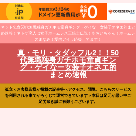
ネット乞食50代無職独身ガチホモ童貞ギング・ゲイなー女装子オネエ的まと
め速報！ネトゲ廃人は女子ホームレス三銃士伝説！あおいちゃん！ホームレ
スまなみ！愛内アイラ応援してます！
真・モリ・タダッフル2！！50
代無職独身ガチホモ童貞ギン
グ・ゲイなー女装子オネエ的
まとめ速報
孤立＜お客様皆様が掲載の記事等へアクセス、閲覧、こちらのサービス
を利用される事でかろうじて運営できています＞本日は足元が悪い中ご
足労頂き誠に有難うございます。