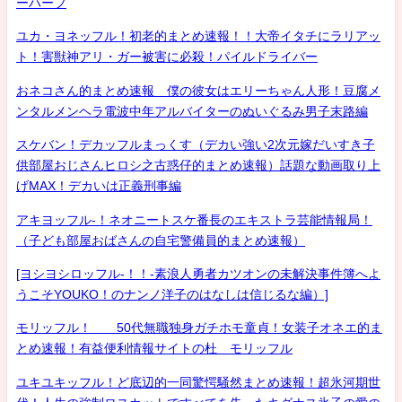
ーハーフ
ユカ・ヨネッフル！初老的まとめ速報！！大帝イタチにラリアッ
ト！害獣神アリ・ガー被害に必殺！パイルドライバー
おネコさん的まとめ速報 僕の彼女はエリーちゃん人形！豆腐メ
ンタルメンヘラ電波中年アルバイターのぬいぐるみ男子末路編
スケバン！デカッフルまっくす（デカい強い2次元嫁だいすき子
供部屋おじさんヒロシ之古惑仔的まとめ速報）話題な動画取り上
げMAX！デカいは正義刑事編
アキヨッフル-！ネオニートスケ番長のエキストラ芸能情報局！
（子ども部屋おばさんの自宅警備員的まとめ速報）
[ヨシヨシロッフル-！！-素浪人勇者カツオンの未解決事件簿へよ
うこそYOUKO！のナンノ洋子のはなしは信じるな編）]
モリッフル！ 50代無職独身ガチホモ童貞！女装子オネエ的ま
とめ速報！有益便利情報サイトの杜 モリッフル
ユキユキッフル！ど底辺的一同驚愕騒然まとめ速報！超氷河期世