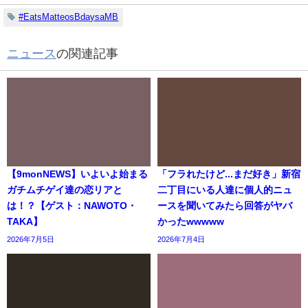
#EatsMatteosBdaysaMB
ニュース
の関連記事
【9monNEWS】いよいよ始まる
「フラれたけど...まだ好き」新宿
ガチムチゲイ達の恋リアと
二丁目にいる人達に個人的ニュ
は！？【ゲスト：NAWOTO・
ースを聞いてみたら回答がヤバ
TAKA】
かったwwwww
2026年7月5日
2026年7月4日