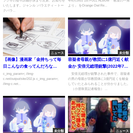
フシギの会※詳細が決まり次第、お知らせ
年6月26日 1st FULL ALBUM 「教室の一角
いたします。ジャンル :バラエティ – トー
より」 をOrange Owl Re...
クバラ...
ニュース
未分類
【画像】漫画家「金持ちって毎
容疑者母親が教団に1億円近く献
日こんなの食ってんだろな
金か 安倍元総理銃撃(2022年7月
ぁ…」
14日)
c_img_param=; //img-
安倍元総理が銃撃された事件で、容疑者
c.net/output/site/202.js c_img_param=;
の男の母親が宗教団体に1億円近くを献金
//img-c.net...
していたとみられることが分かりました。
（小澄珠里記者報告） ...
未分類
ニュース