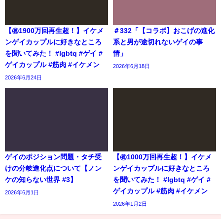
【㊗️1900万回再生超！】イケメ
＃332「【コラボ】おこげの進化
ンゲイカップルに好きなところ
系と男が途切れないゲイの事
を聞いてみた！ #lgbtq #ゲイ #
情」
ゲイカップル #筋肉 #イケメン
2026年6月18日
2026年6月24日
ゲイのポジション問題・タチ受
【㊗️1000万回再生超！】イケメ
けの分岐進化点について【ノン
ンゲイカップルに好きなところ
ケの知らない世界 #3】
を聞いてみた！ #lgbtq #ゲイ #
ゲイカップル #筋肉 #イケメン
2026年6月1日
2026年1月2日