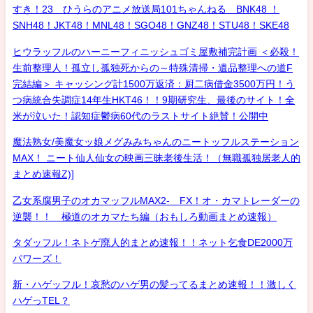
すき！23 ひうらのアニメ放送局101ちゃんねる BNK48 ！
SNH48！JKT48！MNL48！SGO48！GNZ48！STU48！SKE48
ヒウラッフルのハーニーフィニッシュゴミ屋敷補完計画 ＜必殺！
生前整理人！孤立し孤独死からの～特殊清掃・遺品整理への道F
完結編＞ キャッシング計1500万返済：厨二病借金3500万円！う
つ病統合失調症14年生HKT46！！9期研究生、最後のサイト！全
米が泣いた！認知症鬱病60代のラストサイト絶賛！公開中
魔法熟女/美魔女ッ娘メグみみちゃんのニートッフルステーション
MAX！ ニート仙人仙女の映画三昧老後生活！（無職孤独居老人的
まとめ速報Z)]
乙女系腐男子のオカマッフルMAX2- FX！オ・カマトレーダーの
逆襲！！ 極道のオカマたち編（おもしろ動画まとめ速報）
タダッフル！ネトゲ廃人的まとめ速報！！ネット乞食DE2000万
パワーズ！
新・ハゲッフル！哀愁のハゲ男の髪ってるまとめ速報！！激しく
ハゲっTEL？