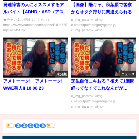
発達障害の人にオススメするア
【画像】陽キャ、秋葉原で警察
ルバイト【ADHD・ASD（アスペ
からオタク狩りに間違えられる
ルガー・自閉症スペクトラ
★チャンネル登録はこちら↓↓↓
c_img_param=; //img-
https://www.youtube.com/channel/UCs72lFqg-
c.net/output/category/game.js
ム）】
nqtKoCM5Ogxf...
c_img_param=; //img-...
未分類
ニュース
アメトーーク! アメトーーク!
芝生自信ニキおる？植えて1週間
WWE芸人II 18 08 23
経ってなくてこれなんだが…
...
c_img_param=; //img-
c.net/output/category/game.js
c_img_param=; //img-...