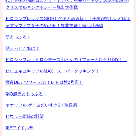
代！人生の強制ロスカットですべてを失ったキグナス氷子の愛の
クリスタルキングボンビー脱出大作戦
ヒロコンプレックスNIGHT 的まとめ速報！！子供が欲しいど陰キ
ャアラフィフ女子のめざせ！専業主婦！婚活計画編
萌えっふる！
萌えっとこあに！
ヒロシッフル！ヒロシデース山さんのリフォームひとりDIY！！
ヒロユキユキッフルMAX！スーパークッキング！
徹夜DEテツヤッフル!！レトロ館2号店！
剛Q超児ともっふる！
ヤナッフル ゲームだいすき6！放送局
ヒウラー総統の野望
魁!!アイドル塾!