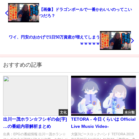
【画像】ドラゴンボールで一番かわいいのってこい
つだろ？
ワイ、円安のおかげで1日50万資産が増えてしまう
ｗｗｗｗｗ
おすすめの記事
文化
未分類
出川一茂ホラン☆フシギの会[字]
TETORA - 今日くらいは Official
…の番組内容解析まとめ
Live Music Video-
出典：EPGの番組情報 出川一茂ホラン☆
大阪3ピースロックバンド TETORA 2019