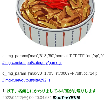
c_img_param=['max','6','3','80','normal','FFFFFF','on','sp','9'];
//img-c.net/output/category/game.js
c_img_param=['max','3','1','0','list','0009FF','off','pc','14'];
//img-c.net/output/site/292.js
1:
以下、名無しにかわりましてネギ速がお送りします
2022/04/22(金) 00:20:04.631
ID:mT+vYRKf0