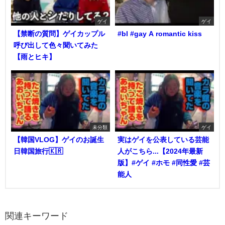
ゲイ
ゲイ
【禁断の質問】ゲイカップル
#bl #gay A romantic kiss
呼び出して色々聞いてみた
【雨とヒキ】
未分類
ゲイ
【韓国VLOG】ゲイのお誕生
実はゲイを公表している芸能
日韓国旅行🇰🇷
人がこちら...【2024年最新
版】#ゲイ #ホモ #同性愛 #芸
能人
関連キーワード