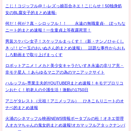
こじ！コジッフル@！-レズっ娘百合ネエ！こじらせ！50独身処
女のBL腐女子的まとめ速報-
何だ！何が？真・シロッフル！！ 永遠の無職童貞- ぼっちな
ニート的まとめ速報！一生童貞上等夜露死苦！
男装スケバン女子！スケッフルまっくす！（新・ナンノひゃくし
きっ!！ビー玉のおいぬさん的まとめ速報） 話題な事件からおも
しろ動画まで取り上げまっくす
ロボットアニメ！メカと美少女キャラだいすき永遠の非リア充・
非モテ星人 ！あらゆるマニアの為のマニアックサイト
ハルッフル-専業主夫的YOUTUBERまとめ速報！キモデブロリコ
ンおたく！初老人の介護生活！激動の1750日
アニゲタレスト（元祖！アニメッフル） ひきこもりニートのオ
ナベ的まとめ速報
火浦のシネマッフル映画NEWS情報ポータブルの杜！オネエ管理
人オカマちゃんの鬼女的まとめ速報!オカマッフルアタックナンバ