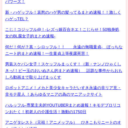
パワーズ！
新・ハゲッフル！哀愁のハゲ男の髪ってるまとめ速報！！激しく
ハゲっTEL？
こじ！コジッフル@！-レズっ娘百合ネエ！こじらせ！50独身処
女のBL腐女子的まとめ速報-
何だ！何が？真・シロッフル！！ 永遠の無職童貞- ぼっちな
ニート的まとめ速報！一生童貞上等夜露死苦！
男装スケバン女子！スケッフルまっくす！（新・ナンノひゃくし
きっ!！ビー玉のおいぬさん的まとめ速報） 話題な事件からおも
しろ動画まで取り上げまっくす
ロボットアニメ！メカと美少女キャラだいすき永遠の非リア充・
非モテ星人 ！あらゆるマニアの為のマニアックサイト
ハルッフル-専業主夫的YOUTUBERまとめ速報！キモデブロリコ
ンおたく！初老人の介護生活！激動の1750日
アニゲタレスト（元祖！アニメッフル） ひきこもりニートのオ