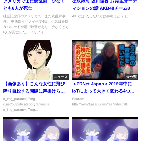
アメリカでまた銃乱射 少なく
徳永羚海 坂川陽香 17期生オーデ
とも6人が死亡
ィションの話 AKB48チーム8
独立記念日のアメリカで、また銃乱射事
AKBに加入したい方は参考にどうぞ。...
件。 中西部イリノイ州で4日、記念日を祝
うパレード会場で銃撃があり、少なくとも
6人が死亡した。 イリノイ...
ニュース
未分類
【画像あり】こんな女性に飛び
＜ZDNet Japan＞2019年中に
降り自殺する間際に声掛けられ
IoTによって大きく変わる4つの
たらどうする？
業界
c_img_param=; //img-
Source:
c.net/output/category/anime.js
http://www3.asahi.com/rss/index.rdf...
c_img_param=; //img...