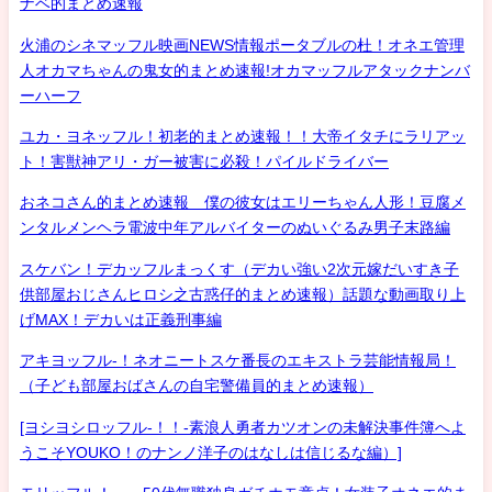
ナベ的まとめ速報
火浦のシネマッフル映画NEWS情報ポータブルの杜！オネエ管理
人オカマちゃんの鬼女的まとめ速報!オカマッフルアタックナンバ
ーハーフ
ユカ・ヨネッフル！初老的まとめ速報！！大帝イタチにラリアッ
ト！害獣神アリ・ガー被害に必殺！パイルドライバー
おネコさん的まとめ速報 僕の彼女はエリーちゃん人形！豆腐メ
ンタルメンヘラ電波中年アルバイターのぬいぐるみ男子末路編
スケバン！デカッフルまっくす（デカい強い2次元嫁だいすき子
供部屋おじさんヒロシ之古惑仔的まとめ速報）話題な動画取り上
げMAX！デカいは正義刑事編
アキヨッフル-！ネオニートスケ番長のエキストラ芸能情報局！
（子ども部屋おばさんの自宅警備員的まとめ速報）
[ヨシヨシロッフル-！！-素浪人勇者カツオンの未解決事件簿へよ
うこそYOUKO！のナンノ洋子のはなしは信じるな編）]