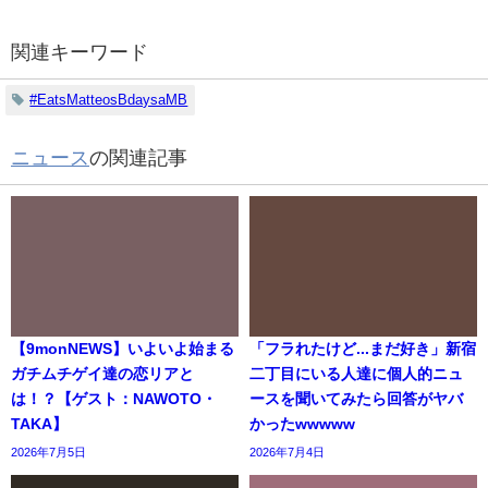
関連キーワード
#EatsMatteosBdaysaMB
ニュース
の関連記事
【9monNEWS】いよいよ始まる
「フラれたけど...まだ好き」新宿
ガチムチゲイ達の恋リアと
二丁目にいる人達に個人的ニュ
は！？【ゲスト：NAWOTO・
ースを聞いてみたら回答がヤバ
TAKA】
かったwwwww
2026年7月5日
2026年7月4日