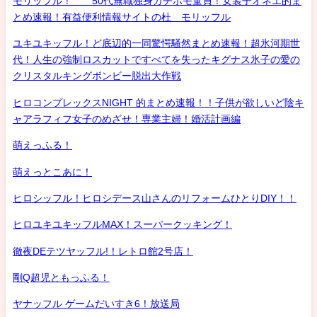
モリッフル！ 50代無職独身ガチホモ童貞！女装子オネエ的ま
とめ速報！有益便利情報サイトの杜 モリッフル
ユキユキッフル！ど底辺的一同驚愕騒然まとめ速報！超氷河期世
代！人生の強制ロスカットですべてを失ったキグナス氷子の愛の
クリスタルキングボンビー脱出大作戦
ヒロコンプレックスNIGHT 的まとめ速報！！子供が欲しいど陰キ
ャアラフィフ女子のめざせ！専業主婦！婚活計画編
萌えっふる！
萌えっとこあに！
ヒロシッフル！ヒロシデース山さんのリフォームひとりDIY！！
ヒロユキユキッフルMAX！スーパークッキング！
徹夜DEテツヤッフル!！レトロ館2号店！
剛Q超児ともっふる！
ヤナッフル ゲームだいすき6！放送局