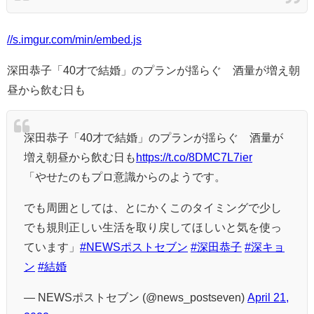
//s.imgur.com/min/embed.js
深田恭子「40才で結婚」のプランが揺らぐ 酒量が増え朝
昼から飲む日も
深田恭子「40才で結婚」のプランが揺らぐ 酒量が
増え朝昼から飲む日も
https://t.co/8DMC7L7ier
「やせたのもプロ意識からのようです。
でも周囲としては、とにかくこのタイミングで少し
でも規則正しい生活を取り戻してほしいと気を使っ
ています」
#NEWSポストセブン
#深田恭子
#深キョ
ン
#結婚
— NEWSポストセブン (@news_postseven)
April 21,