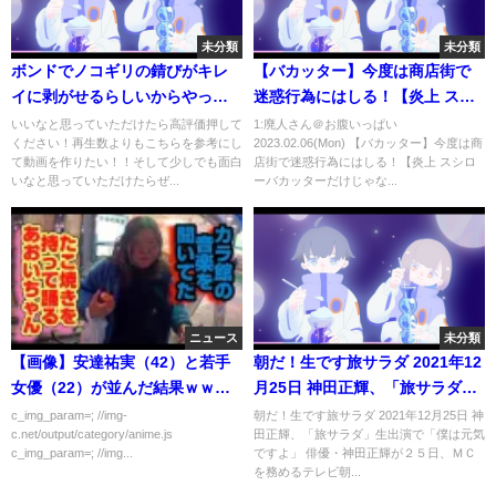
未分類
未分類
ボンドでノコギリの錆びがキレ
【バカッター】今度は商店街で
イに剥がせるらしいからやって
迷惑行為にはしる！【炎上 スシ
みた！！
ローバカッターだけじゃない】
いいなと思っていただけたら高評価押して
1:廃人さん＠お腹いっぱい
ください！再生数よりもこちらを参考にし
2023.02.06(Mon) 【バカッター】今度は商
て動画を作りたい！！そして少しでも面白
店街で迷惑行為にはしる！【炎上 スシロ
いなと思っていただけたらぜ...
ーバカッターだけじゃな...
ニュース
未分類
【画像】安達祐実（42）と若手
朝だ！生です旅サラダ 2021年12
女優（22）が並んだ結果ｗｗｗ
月25日 神田正輝、「旅サラダ」
ｗｗ
生出演で「僕は元気ですよ」
c_img_param=; //img-
朝だ！生です旅サラダ 2021年12月25日 神
c.net/output/category/anime.js
田正輝、「旅サラダ」生出演で「僕は元気
c_img_param=; //img...
ですよ」 俳優・神田正輝が２５日、ＭＣ
を務めるテレビ朝...