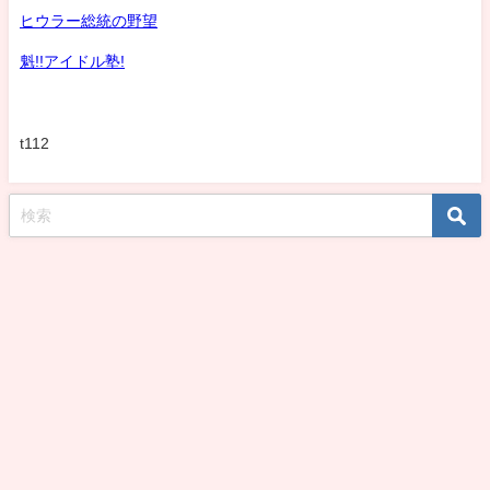
ヒウラー総統の野望
魁!!アイドル塾!
t112