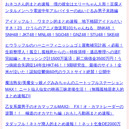
おネコさん的まとめ速報 僕の彼女はエリーちゃん人形！豆腐メ
ンタルメンヘラ電波中年アルバイターのぬいぐるみ男子末路編
アイドッフル！ ワタクシ的まとめ速報 地下格闘アイドルだい
すき！23 ひうらのアニメ放送局101ちゃんねる BNK48 ！
SNH48！JKT48！MNL48！SGO48！GNZ48！STU48！SKE48
ヒウラッフルのハーニーフィニッシュゴミ屋敷補完計画 ＜必殺！
生前整理人！孤立し孤独死からの～特殊清掃・遺品整理への道F
完結編＞ キャッシング計1500万返済：厨二病借金3500万円！う
つ病統合失調症14年生HKT46！！9期研究生、最後のサイト！全
米が泣いた！認知症鬱病60代のラストサイト絶賛！公開中
魔法熟女/美魔女ッ娘メグみみちゃんのニートッフルステーション
MAX！ ニート仙人仙女の映画三昧老後生活！（無職孤独居老人的
まとめ速報Z)]
乙女系腐男子のオカマッフルMAX2- FX！オ・カマトレーダーの
逆襲！！ 極道のオカマたち編（おもしろ動画まとめ速報）
タダッフル！ネトゲ廃人的まとめ速報！！ネット乞食DE2000万