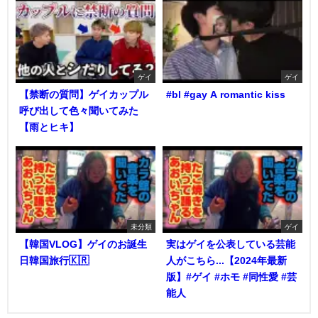
ゲイ
ゲイ
【禁断の質問】ゲイカップル
#bl #gay A romantic kiss
呼び出して色々聞いてみた
【雨とヒキ】
未分類
ゲイ
【韓国VLOG】ゲイのお誕生
実はゲイを公表している芸能
日韓国旅行🇰🇷
人がこちら...【2024年最新
版】#ゲイ #ホモ #同性愛 #芸
能人