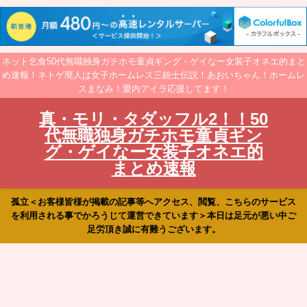
ネット乞食50代無職独身ガチホモ童貞ギング・ゲイなー女装子オネエ的まと
め速報！ネトゲ廃人は女子ホームレス三銃士伝説！あおいちゃん！ホームレ
スまなみ！愛内アイラ応援してます！
真・モリ・タダッフル2！！50
代無職独身ガチホモ童貞ギン
グ・ゲイなー女装子オネエ的
まとめ速報
孤立＜お客様皆様が掲載の記事等へアクセス、閲覧、こちらのサービス
を利用される事でかろうじて運営できています＞本日は足元が悪い中ご
足労頂き誠に有難うございます。