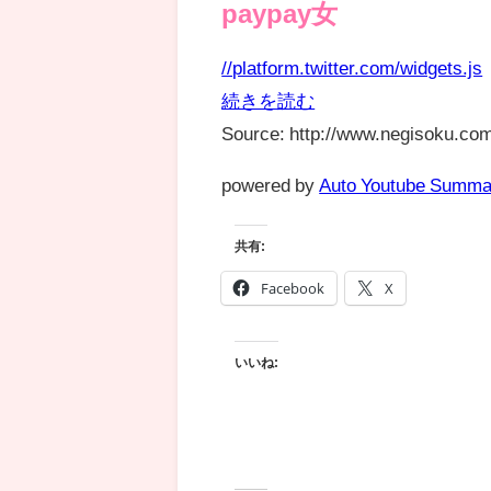
paypay女
//platform.twitter.com/widgets.js
続きを読む
Source: http://www.negisoku.com
powered by
Auto Youtube Summa
共有:
Facebook
X
いいね: