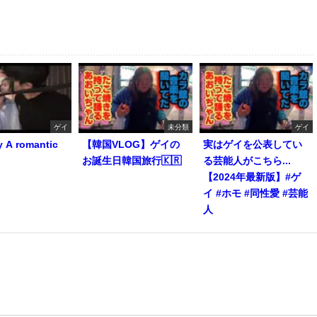
ゲイ
未分類
ゲイ
y A romantic
【韓国VLOG】ゲイの
実はゲイを公表してい
お誕生日韓国旅行🇰🇷
る芸能人がこちら...
【2024年最新版】#ゲ
イ #ホモ #同性愛 #芸能
人