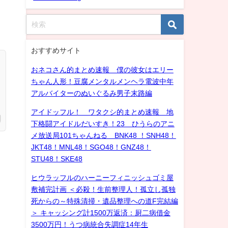
おすすめサイト
おネコさん的まとめ速報 僕の彼女はエリー
ちゃん人形！豆腐メンタルメンヘラ電波中年
アルバイターのぬいぐるみ男子末路編
アイドッフル！ ワタクシ的まとめ速報 地
下格闘アイドルだいすき！23 ひうらのアニ
メ放送局101ちゃんねる BNK48 ！SNH48！
JKT48！MNL48！SGO48！GNZ48！
STU48！SKE48
ヒウラッフルのハーニーフィニッシュゴミ屋
敷補完計画 ＜必殺！生前整理人！孤立し孤独
死からの～特殊清掃・遺品整理への道F完結編
＞ キャッシング計1500万返済：厨二病借金
3500万円！うつ病統合失調症14年生