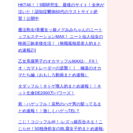
HKT46！！9期研究生、最後のサイト！全米が
泣いた！認知症鬱病60代のラストサイト絶
賛！公開中
魔法熟女/美魔女ッ娘メグみみちゃんのニート
ッフルステーションMAX！ ニート仙人仙女の
映画三昧老後生活！（無職孤独居老人的まと
め速報Z)]
乙女系腐男子のオカマッフルMAX2- FX！
オ・カマトレーダーの逆襲！！ 極道のオカ
マたち編（おもしろ動画まとめ速報）
タダッフル！ネトゲ廃人的まとめ速報！！ネ
ット乞食DE2000万パワーズ！
新・ハゲッフル！哀愁のハゲ男の髪ってるま
とめ速報！！激しくハゲっTEL？
こじ！コジッフル@！-レズっ娘百合ネエ！こ
じらせ！50独身処女のBL腐女子的まとめ速報-