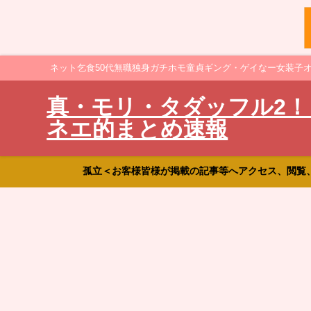
ネット乞食50代無職独身ガチホモ童貞ギング・ゲイなー女装子
真・モリ・タダッフル2！
ネエ的まとめ速報
孤立＜お客様皆様が掲載の記事等へアクセス、閲覧