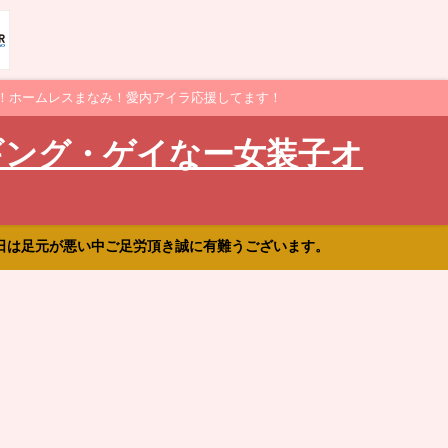
！ホームレスまなみ！愛内アイラ応援してます！
ギング・ゲイなー女装子オ
日は足元が悪い中ご足労頂き誠に有難うございます。