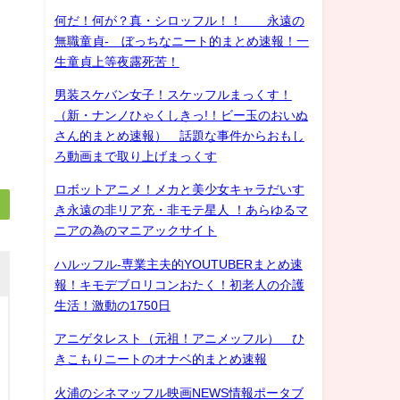
何だ！何が？真・シロッフル！！ 永遠の
無職童貞- ぼっちなニート的まとめ速報！一
生童貞上等夜露死苦！
男装スケバン女子！スケッフルまっくす！
（新・ナンノひゃくしきっ!！ビー玉のおいぬ
さん的まとめ速報） 話題な事件からおもし
ろ動画まで取り上げまっくす
ロボットアニメ！メカと美少女キャラだいす
き永遠の非リア充・非モテ星人 ！あらゆるマ
ニアの為のマニアックサイト
ハルッフル-専業主夫的YOUTUBERまとめ速
報！キモデブロリコンおたく！初老人の介護
生活！激動の1750日
アニゲタレスト（元祖！アニメッフル） ひ
きこもりニートのオナベ的まとめ速報
火浦のシネマッフル映画NEWS情報ポータブ