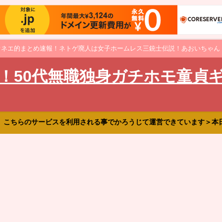
オネエ的まとめ速報！ネトゲ廃人は女子ホームレス三銃士伝説！あおいちゃん
！50代無職独身ガチホモ童貞
、こちらのサービスを利用される事でかろうじて運営できています＞本