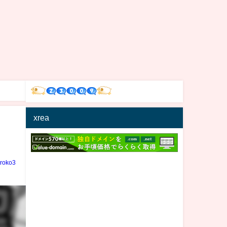
xrea
iroko3