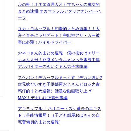
ルの杜！オネエ管理人オカマちゃんの鬼女的
まとめ速報!オカマッフルアタックナンバーハ
ーフ
ユカ・ヨネッフル！初老的まとめ速報！！大
帝イタチにラリアット！害獣神アリ・ガー被
害に必殺！パイルドライバー
おネコさん的まとめ速報 僕の彼女はエリー
ちゃん人形！豆腐メンタルメンヘラ電波中年
アルバイターのぬいぐるみ男子末路編
スケバン！デカッフルまっくす（デカい強い2
次元嫁だいすき子供部屋おじさんヒロシ之古
惑仔的まとめ速報）話題な動画取り上げ
MAX！デカいは正義刑事編
アキヨッフル-！ネオニートスケ番長のエキス
トラ芸能情報局！（子ども部屋おばさんの自
宅警備員的まとめ速報）