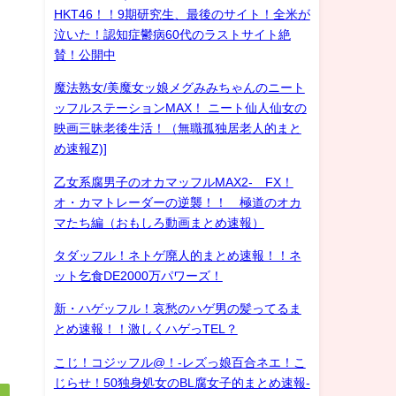
HKT46！！9期研究生、最後のサイト！全米が
泣いた！認知症鬱病60代のラストサイト絶
賛！公開中
魔法熟女/美魔女ッ娘メグみみちゃんのニート
ッフルステーションMAX！ ニート仙人仙女の
映画三昧老後生活！（無職孤独居老人的まと
め速報Z)]
乙女系腐男子のオカマッフルMAX2- FX！
オ・カマトレーダーの逆襲！！ 極道のオカ
マたち編（おもしろ動画まとめ速報）
タダッフル！ネトゲ廃人的まとめ速報！！ネ
ット乞食DE2000万パワーズ！
新・ハゲッフル！哀愁のハゲ男の髪ってるま
とめ速報！！激しくハゲっTEL？
こじ！コジッフル@！-レズっ娘百合ネエ！こ
じらせ！50独身処女のBL腐女子的まとめ速報-