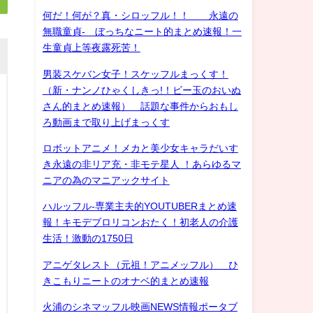
何だ！何が？真・シロッフル！！ 永遠の
無職童貞- ぼっちなニート的まとめ速報！一
生童貞上等夜露死苦！
男装スケバン女子！スケッフルまっくす！
（新・ナンノひゃくしきっ!！ビー玉のおいぬ
さん的まとめ速報） 話題な事件からおもし
ろ動画まで取り上げまっくす
ロボットアニメ！メカと美少女キャラだいす
き永遠の非リア充・非モテ星人 ！あらゆるマ
ニアの為のマニアックサイト
ハルッフル-専業主夫的YOUTUBERまとめ速
報！キモデブロリコンおたく！初老人の介護
生活！激動の1750日
アニゲタレスト（元祖！アニメッフル） ひ
きこもりニートのオナベ的まとめ速報
火浦のシネマッフル映画NEWS情報ポータブ