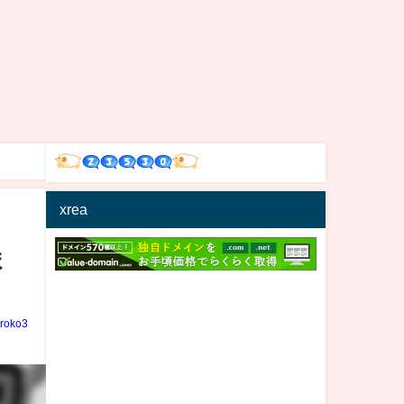
xrea
ま
iroko3