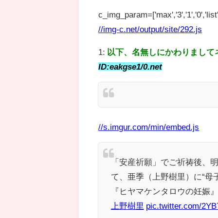
c_img_param=['max','3','1','0','list',
//img-c.net/output/site/292.js
1:
以下、名無しにかわりまして
ID:eakgse1/0.net
//s.imgur.com/min/embed.js
「安産祈願」でご祈祷後、
て、亜季（上野樹里）に“母子
『ヒヤマケンタロウの妊娠』
上野樹里
pic.twitter.com/2Y