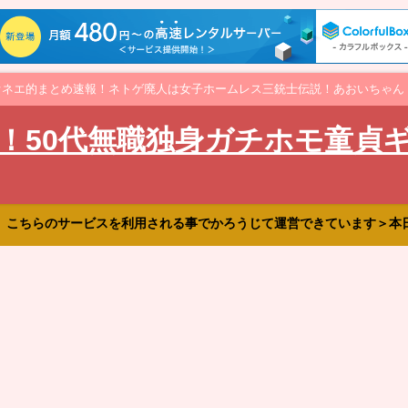
オネエ的まとめ速報！ネトゲ廃人は女子ホームレス三銃士伝説！あおいちゃん
！50代無職独身ガチホモ童貞
、こちらのサービスを利用される事でかろうじて運営できています＞本