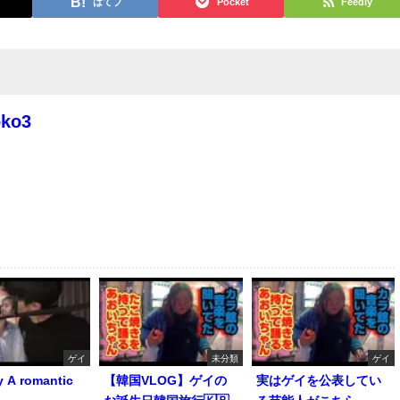
はてブ
Pocket
Feedly
oko3
ゲイ
未分類
ゲイ
y A romantic
【韓国VLOG】ゲイの
実はゲイを公表してい