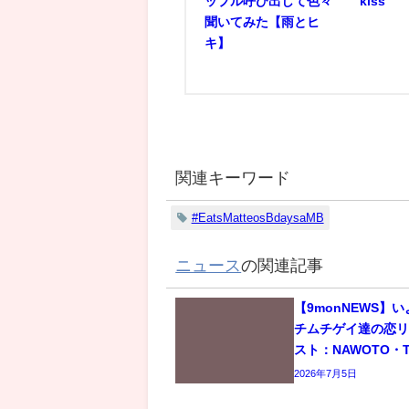
ップル呼び出して色々
kiss
聞いてみた【雨とヒ
キ】
関連キーワード
#EatsMatteosBdaysaMB
ニュース
の関連記事
【9monNEWS】
チムチゲイ達の恋
スト：NAWOTO・T
2026年7月5日