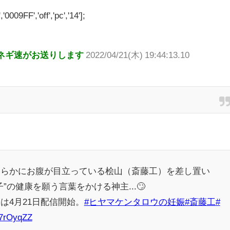
'0009FF','off','pc','14'];
ネギ速がお送りします
2022/04/21(木) 19:44:13.10
明らかにお腹が目立っている桧山（斎藤工）を差し置い
”の健康を願う言葉をかける神主...🙄
は4月21日配信開始。
#ヒヤマケンタロウの妊娠
#斎藤工
#
B7rOyqZZ