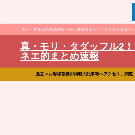
ネット乞食50代無職独身ガチホモ童貞ギング・ゲイなー女装子
真・モリ・タダッフル2！
ネエ的まとめ速報
孤立＜お客様皆様が掲載の記事等へアクセス、閲覧