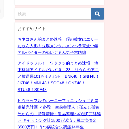
おすすめサイト
おネコさん的まとめ速報 僕の彼女はエリー
ちゃん人形！豆腐メンタルメンヘラ電波中年
アルバイターのぬいぐるみ男子末路編
アイドッフル！ ワタクシ的まとめ速報 地
下格闘アイドルだいすき！23 ひうらのアニ
メ放送局101ちゃんねる BNK48 ！SNH48！
JKT48！MNL48！SGO48！GNZ48！
STU48！SKE48
ヒウラッフルのハーニーフィニッシュゴミ屋
敷補完計画 ＜必殺！生前整理人！孤立し孤独
死からの～特殊清掃・遺品整理への道F完結編
＞ キャッシング計1500万返済：厨二病借金
3500万円！うつ病統合失調症14年生