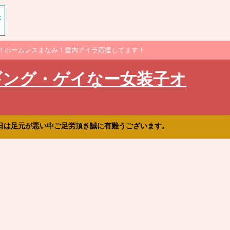
！ホームレスまなみ！愛内アイラ応援してます！
ギング・ゲイなー女装子オ
日は足元が悪い中ご足労頂き誠に有難うございます。