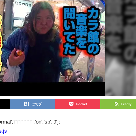
はてブ
Pocket
Feedly
rmal','FFFFFF','on','sp','9'];
e.js