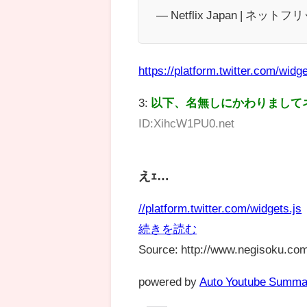
— Netflix Japan | ネットフリ
https://platform.twitter.com/widge
3:
以下、名無しにかわりまして
ID:XihcW1PU0.net
えｪ…
//platform.twitter.com/widgets.js
続きを読む
Source: http://www.negisoku.com
powered by
Auto Youtube Summa