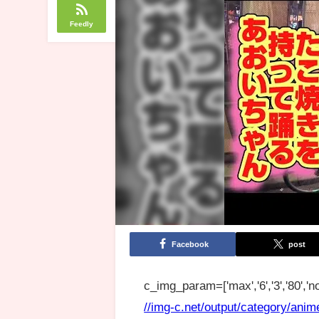
Feedly
Facebook
post
c_img_param=['max','6','3','80','no
//img-c.net/output/category/anim