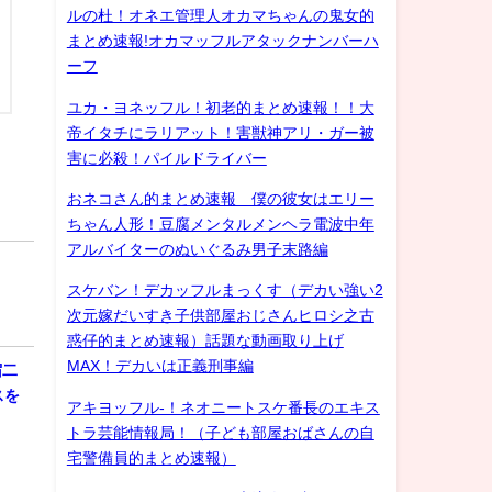
ルの杜！オネエ管理人オカマちゃんの鬼女的
まとめ速報!オカマッフルアタックナンバーハ
ーフ
ユカ・ヨネッフル！初老的まとめ速報！！大
帝イタチにラリアット！害獣神アリ・ガー被
害に必殺！パイルドライバー
おネコさん的まとめ速報 僕の彼女はエリー
ちゃん人形！豆腐メンタルメンヘラ電波中年
アルバイターのぬいぐるみ男子末路編
スケバン！デカッフルまっくす（デカい強い2
次元嫁だいすき子供部屋おじさんヒロシ之古
惑仔的まとめ速報）話題な動画取り上げ
MAX！デカいは正義刑事編
宿二
スを
アキヨッフル-！ネオニートスケ番長のエキス
トラ芸能情報局！（子ども部屋おばさんの自
宅警備員的まとめ速報）