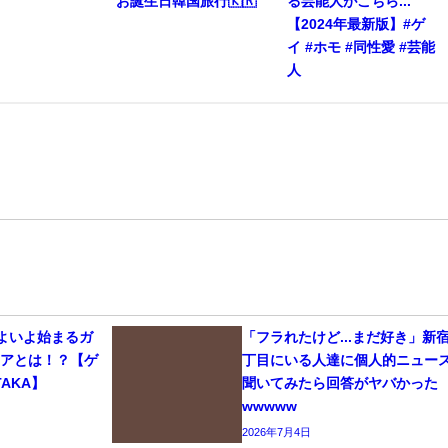
お誕生日韓国旅行🇰🇷
る芸能人がこちら...
【2024年最新版】#ゲ
イ #ホモ #同性愛 #芸能
人
いよいよ始まるガ
「フラれたけど...まだ好き」新
リアとは！？【ゲ
丁目にいる人達に個人的ニュー
AKA】
聞いてみたら回答がヤバかった
wwwww
2026年7月4日