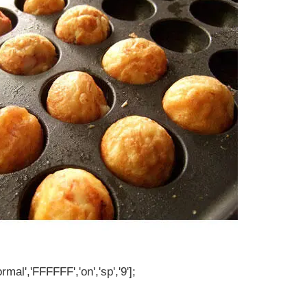
rmal','FFFFFF','on','sp','9'];