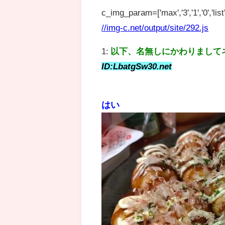
c_img_param=['max','3','1','0','list',
//img-c.net/output/site/292.js
1:
以下、名無しにかわりまして
ID:LbatgSw30.net
はい