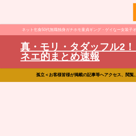
ネット乞食50代無職独身ガチホモ童貞ギング・ゲイなー女装子
真・モリ・タダッフル2！
ネエ的まとめ速報
孤立＜お客様皆様が掲載の記事等へアクセス、閲覧