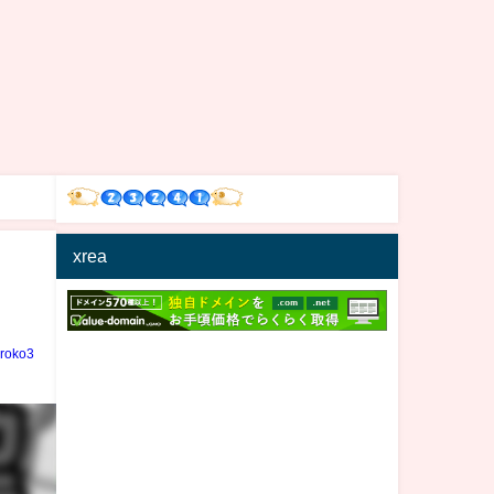
xrea
iroko3