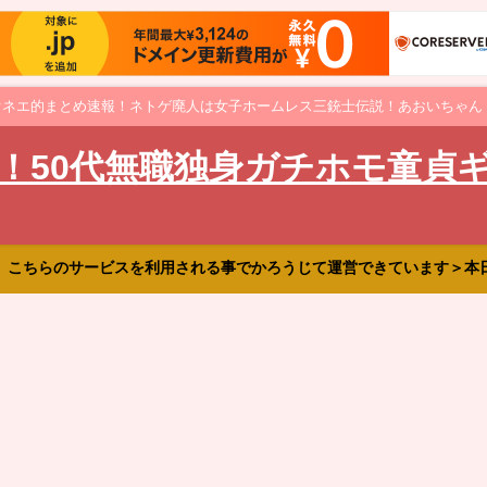
オネエ的まとめ速報！ネトゲ廃人は女子ホームレス三銃士伝説！あおいちゃん
！50代無職独身ガチホモ童貞
、こちらのサービスを利用される事でかろうじて運営できています＞本