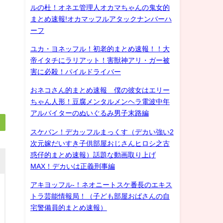
ルの杜！オネエ管理人オカマちゃんの鬼女的
まとめ速報!オカマッフルアタックナンバーハ
ーフ
ユカ・ヨネッフル！初老的まとめ速報！！大
帝イタチにラリアット！害獣神アリ・ガー被
害に必殺！パイルドライバー
おネコさん的まとめ速報 僕の彼女はエリー
ちゃん人形！豆腐メンタルメンヘラ電波中年
アルバイターのぬいぐるみ男子末路編
スケバン！デカッフルまっくす（デカい強い2
次元嫁だいすき子供部屋おじさんヒロシ之古
惑仔的まとめ速報）話題な動画取り上げ
MAX！デカいは正義刑事編
アキヨッフル-！ネオニートスケ番長のエキス
トラ芸能情報局！（子ども部屋おばさんの自
宅警備員的まとめ速報）