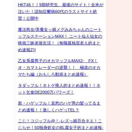
HKT46！！9期研究生、最後のサイト！全米が
泣いた！認知症鬱病60代のラストサイト絶
賛！公開中
魔法熟女/美魔女ッ娘メグみみちゃんのニート
ッフルステーションMAX！ ニート仙人仙女の
映画三昧老後生活！（無職孤独居老人的まと
め速報Z)]
乙女系腐男子のオカマッフルMAX2- FX！
オ・カマトレーダーの逆襲！！ 極道のオカ
マたち編（おもしろ動画まとめ速報）
タダッフル！ネトゲ廃人的まとめ速報！！ネ
ット乞食DE2000万パワーズ！
新・ハゲッフル！哀愁のハゲ男の髪ってるま
とめ速報！！激しくハゲっTEL？
こじ！コジッフル@！-レズっ娘百合ネエ！こ
じらせ！50独身処女のBL腐女子的まとめ速報-