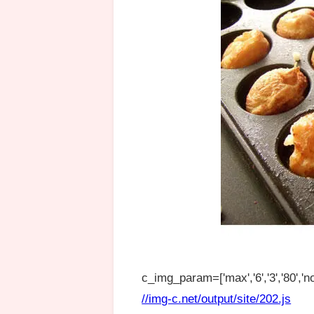
c_img_param=['max','6','3','80','no
//img-c.net/output/site/202.js