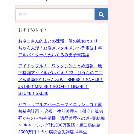
おすすめサイト
おネコさん的まとめ速報 僕の彼女はエリー
ちゃん人形！豆腐メンタルメンヘラ電波中年
アルバイターのぬいぐるみ男子末路編
アイドッフル！ ワタクシ的まとめ速報 地
下格闘アイドルだいすき！23 ひうらのアニ
メ放送局101ちゃんねる BNK48 ！SNH48！
JKT48！MNL48！SGO48！GNZ48！
STU48！SKE48
ヒウラッフルのハーニーフィニッシュゴミ屋
敷補完計画 ＜必殺！生前整理人！孤立し孤独
死からの～特殊清掃・遺品整理への道F完結編
＞ キャッシング計1500万返済：厨二病借金
3500万円！うつ病統合失調症14年生