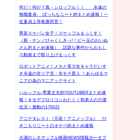
何だ！何が？真・シロッフル！！ 永遠の
無職童貞- ぼっちなニート的まとめ速報！一
生童貞上等夜露死苦！
男装スケバン女子！スケッフルまっくす！
（新・ナンノひゃくしきっ!！ビー玉のおいぬ
さん的まとめ速報） 話題な事件からおもし
ろ動画まで取り上げまっくす
ロボットアニメ！メカと美少女キャラだいす
き永遠の非リア充・非モテ星人 ！あらゆるマ
ニアの為のマニアックサイト
ハルッフル-専業主夫的YOUTUBERまとめ速
報！キモデブロリコンおたく！初老人の介護
生活！激動の1750日
アニゲタレスト（元祖！アニメッフル） ひ
きこもりニートのオナベ的まとめ速報
火浦のシネマッフル映画NEWS情報ポータブ