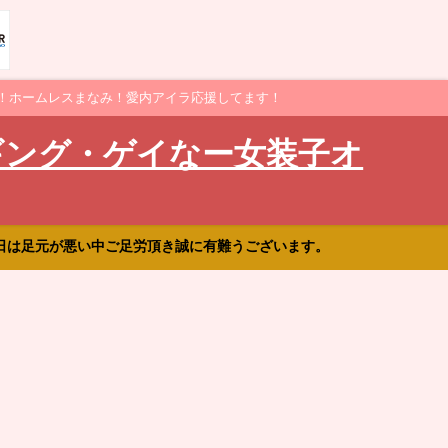
！ホームレスまなみ！愛内アイラ応援してます！
ギング・ゲイなー女装子オ
日は足元が悪い中ご足労頂き誠に有難うございます。