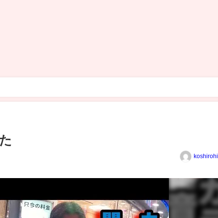
た
koshiroh