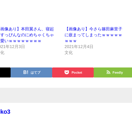
【画像あり】本田翼さん、寝起
【画像あり】今さら篠田麻里子
きすっぴんなのにめちゃくちゃ
に嵌まってしまったｗｗｗｗｗ
可愛いｗｗｗｗｗｗｗｗ
ｗｗｗ
021年12月3日
2021年12月4日
文化
文化
はてブ
Pocket
Feedly
oko3