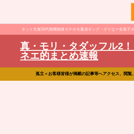
ネット乞食50代無職独身ガチホモ童貞ギング・ゲイなー女装子
真・モリ・タダッフル2！
ネエ的まとめ速報
孤立＜お客様皆様が掲載の記事等へアクセス、閲覧