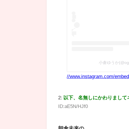
小倉ゆうか(@ogur
//www.instagram.com/embed
2:
以下、名無しにかわりまして
ID:aE5N/HJf0
朝倉未来の