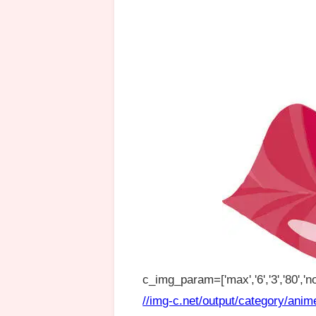
c_img_param=['max','6','3','80','no
//img-c.net/output/category/anim