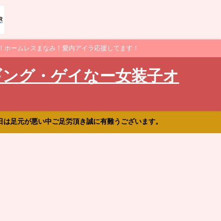
！ホームレスまなみ！愛内アイラ応援してます！
ギング・ゲイなー女装子オ
日は足元が悪い中ご足労頂き誠に有難うございます。