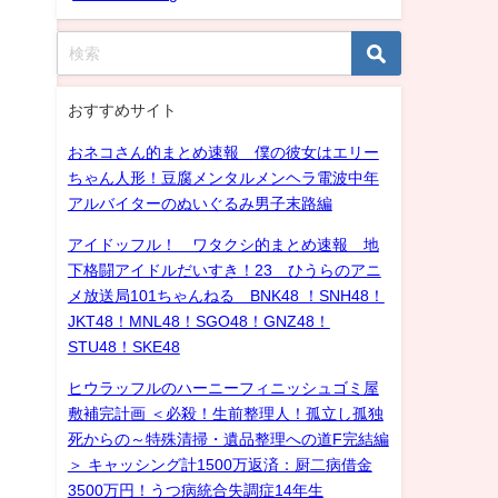
おすすめサイト
おネコさん的まとめ速報 僕の彼女はエリー
ちゃん人形！豆腐メンタルメンヘラ電波中年
アルバイターのぬいぐるみ男子末路編
アイドッフル！ ワタクシ的まとめ速報 地
下格闘アイドルだいすき！23 ひうらのアニ
メ放送局101ちゃんねる BNK48 ！SNH48！
JKT48！MNL48！SGO48！GNZ48！
STU48！SKE48
ヒウラッフルのハーニーフィニッシュゴミ屋
敷補完計画 ＜必殺！生前整理人！孤立し孤独
死からの～特殊清掃・遺品整理への道F完結編
＞ キャッシング計1500万返済：厨二病借金
3500万円！うつ病統合失調症14年生