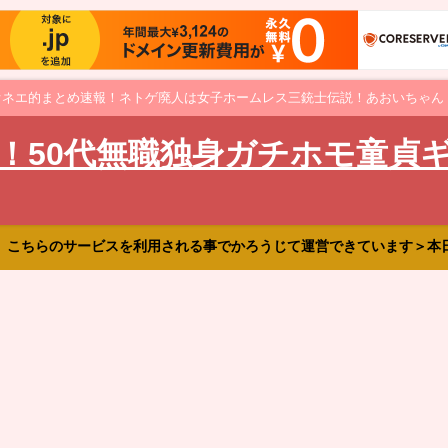
オネエ的まとめ速報！ネトゲ廃人は女子ホームレス三銃士伝説！あおいちゃん
！50代無職独身ガチホモ童貞
、こちらのサービスを利用される事でかろうじて運営できています＞本