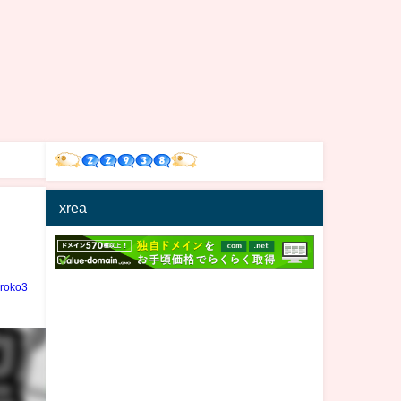
xrea
iroko3