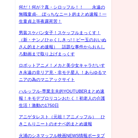
何だ！何が？真・シロッフル！！ 永遠の
無職童貞- ぼっちなニート的まとめ速報！一
生童貞上等夜露死苦！
男装スケバン女子！スケッフルまっくす！
（新・ナンノひゃくしきっ!！ビー玉のおいぬ
さん的まとめ速報） 話題な事件からおもし
ろ動画まで取り上げまっくす
ロボットアニメ！メカと美少女キャラだいす
き永遠の非リア充・非モテ星人 ！あらゆるマ
ニアの為のマニアックサイト
ハルッフル-専業主夫的YOUTUBERまとめ速
報！キモデブロリコンおたく！初老人の介護
生活！激動の1750日
アニゲタレスト（元祖！アニメッフル） ひ
きこもりニートのオナベ的まとめ速報
火浦のシネマッフル映画NEWS情報ポータブ