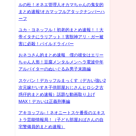
ルの杜！オネエ管理人オカマちゃんの鬼女的
まとめ速報!オカマッフルアタックナンバーハ
ーフ
ユカ・ヨネッフル！初老的まとめ速報！！大
帝イタチにラリアット！害獣神アリ・ガー被
害に必殺！パイルドライバー
おネコさん的まとめ速報 僕の彼女はエリー
ちゃん人形！豆腐メンタルメンヘラ電波中年
アルバイターのぬいぐるみ男子末路編
スケバン！デカッフルまっくす（デカい強い2
次元嫁だいすき子供部屋おじさんヒロシ之古
惑仔的まとめ速報）話題な動画取り上げ
MAX！デカいは正義刑事編
アキヨッフル-！ネオニートスケ番長のエキス
トラ芸能情報局！（子ども部屋おばさんの自
宅警備員的まとめ速報）