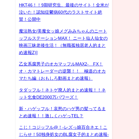
HKT46！！9期研究生、最後のサイト！全米が
泣いた！認知症鬱病60代のラストサイト絶
賛！公開中
魔法熟女/美魔女ッ娘メグみみちゃんのニート
ッフルステーションMAX！ ニート仙人仙女の
映画三昧老後生活！（無職孤独居老人的まと
め速報Z)]
乙女系腐男子のオカマッフルMAX2- FX！
オ・カマトレーダーの逆襲！！ 極道のオカ
マたち編（おもしろ動画まとめ速報）
タダッフル！ネトゲ廃人的まとめ速報！！ネ
ット乞食DE2000万パワーズ！
新・ハゲッフル！哀愁のハゲ男の髪ってるま
とめ速報！！激しくハゲっTEL？
こじ！コジッフル@！-レズっ娘百合ネエ！こ
じらせ！50独身処女のBL腐女子的まとめ速報-