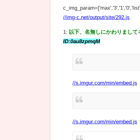
c_img_param=['max','3','1','0','list',
//img-c.net/output/site/292.js
1:
以下、名無しにかわりまして
ID:0au8zpmqM
//s.imgur.com/min/embed.js
//s.imgur.com/min/embed.js