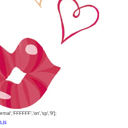
rmal','FFFFFF','on','sp','9'];
e.js