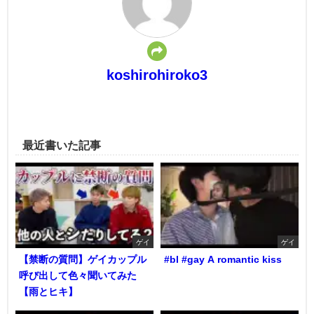
koshirohiroko3
最近書いた記事
ゲイ
ゲイ
【禁断の質問】ゲイカップル
#bl #gay A romantic kiss
呼び出して色々聞いてみた
【雨とヒキ】