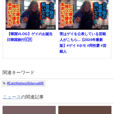
未分類
ゲイ
【韓国VLOG】ゲイのお誕生
実はゲイを公表している芸能
日韓国旅行🇰🇷
人がこちら...【2024年最新
版】#ゲイ #ホモ #同性愛 #芸
能人
関連キーワード
#EatsMatteosBdaysaMB
ニュース
の関連記事