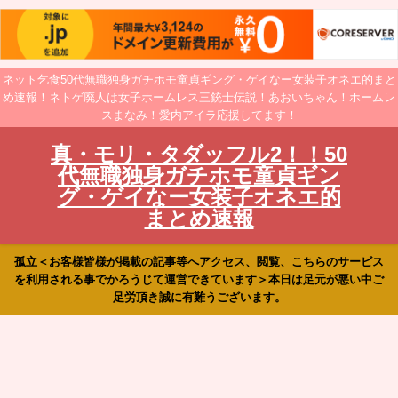
ネット乞食50代無職独身ガチホモ童貞ギング・ゲイなー女装子オネエ的まと
め速報！ネトゲ廃人は女子ホームレス三銃士伝説！あおいちゃん！ホームレ
スまなみ！愛内アイラ応援してます！
真・モリ・タダッフル2！！50
代無職独身ガチホモ童貞ギン
グ・ゲイなー女装子オネエ的
まとめ速報
孤立＜お客様皆様が掲載の記事等へアクセス、閲覧、こちらのサービス
を利用される事でかろうじて運営できています＞本日は足元が悪い中ご
足労頂き誠に有難うございます。