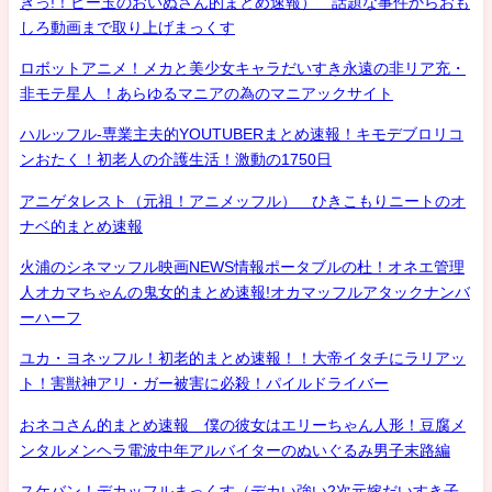
きっ!！ビー玉のおいぬさん的まとめ速報） 話題な事件からおも
しろ動画まで取り上げまっくす
ロボットアニメ！メカと美少女キャラだいすき永遠の非リア充・
非モテ星人 ！あらゆるマニアの為のマニアックサイト
ハルッフル-専業主夫的YOUTUBERまとめ速報！キモデブロリコ
ンおたく！初老人の介護生活！激動の1750日
アニゲタレスト（元祖！アニメッフル） ひきこもりニートのオ
ナベ的まとめ速報
火浦のシネマッフル映画NEWS情報ポータブルの杜！オネエ管理
人オカマちゃんの鬼女的まとめ速報!オカマッフルアタックナンバ
ーハーフ
ユカ・ヨネッフル！初老的まとめ速報！！大帝イタチにラリアッ
ト！害獣神アリ・ガー被害に必殺！パイルドライバー
おネコさん的まとめ速報 僕の彼女はエリーちゃん人形！豆腐メ
ンタルメンヘラ電波中年アルバイターのぬいぐるみ男子末路編
スケバン！デカッフルまっくす（デカい強い2次元嫁だいすき子