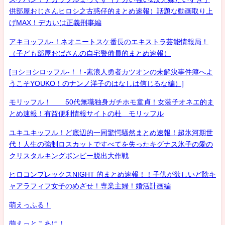
供部屋おじさんヒロシ之古惑仔的まとめ速報）話題な動画取り上
げMAX！デカいは正義刑事編
アキヨッフル-！ネオニートスケ番長のエキストラ芸能情報局！
（子ども部屋おばさんの自宅警備員的まとめ速報）
[ヨシヨシロッフル-！！-素浪人勇者カツオンの未解決事件簿へよ
うこそYOUKO！のナンノ洋子のはなしは信じるな編）]
モリッフル！ 50代無職独身ガチホモ童貞！女装子オネエ的ま
とめ速報！有益便利情報サイトの杜 モリッフル
ユキユキッフル！ど底辺的一同驚愕騒然まとめ速報！超氷河期世
代！人生の強制ロスカットですべてを失ったキグナス氷子の愛の
クリスタルキングボンビー脱出大作戦
ヒロコンプレックスNIGHT 的まとめ速報！！子供が欲しいど陰キ
ャアラフィフ女子のめざせ！専業主婦！婚活計画編
萌えっふる！
萌えっとこあに！