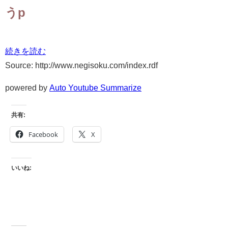
うp
続きを読む
Source: http://www.negisoku.com/index.rdf
powered by
Auto Youtube Summarize
共有:
Facebook
X
いいね: