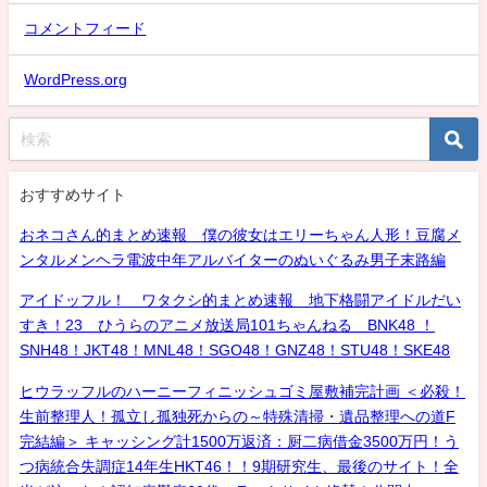
コメントフィード
WordPress.org
おすすめサイト
おネコさん的まとめ速報 僕の彼女はエリーちゃん人形！豆腐メ
ンタルメンヘラ電波中年アルバイターのぬいぐるみ男子末路編
アイドッフル！ ワタクシ的まとめ速報 地下格闘アイドルだい
すき！23 ひうらのアニメ放送局101ちゃんねる BNK48 ！
SNH48！JKT48！MNL48！SGO48！GNZ48！STU48！SKE48
ヒウラッフルのハーニーフィニッシュゴミ屋敷補完計画 ＜必殺！
生前整理人！孤立し孤独死からの～特殊清掃・遺品整理への道F
完結編＞ キャッシング計1500万返済：厨二病借金3500万円！う
つ病統合失調症14年生HKT46！！9期研究生、最後のサイト！全