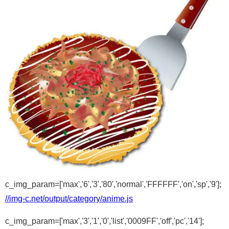
c_img_param=['max','6','3','80','normal','FFFFFF','on','sp','9'];
//img-c.net/output/category/anime.js
c_img_param=['max','3','1','0','list','0009FF','off','pc','14'];