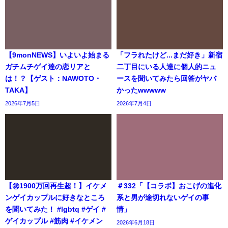
【9monNEWS】いよいよ始まる
「フラれたけど...まだ好き」新宿
ガチムチゲイ達の恋リアと
二丁目にいる人達に個人的ニュ
は！？【ゲスト：NAWOTO・
ースを聞いてみたら回答がヤバ
TAKA】
かったwwwww
2026年7月5日
2026年7月4日
【㊗️1900万回再生超！】イケメ
＃332「【コラボ】おこげの進化
ンゲイカップルに好きなところ
系と男が途切れないゲイの事
を聞いてみた！ #lgbtq #ゲイ #
情」
ゲイカップル #筋肉 #イケメン
2026年6月18日