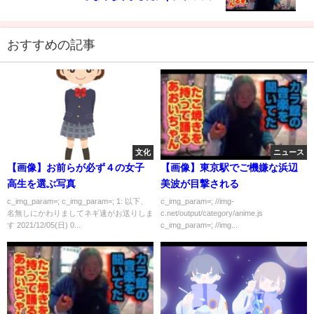
おすすめの記事
文化
ニュース
【画像】お前らが必ず４の女子
【画像】東京駅でご機嫌な浜辺
高生を選ぶ写真
美波が目撃される
c_img_param=; c_img_param=; 1: 以下、
c_img_param=; //img-
名無しにかわりましてネギ速がお送りしま
c.net/output/category/anime.js
す 2021/12/05(日) 0...
c_img_param=; //img...