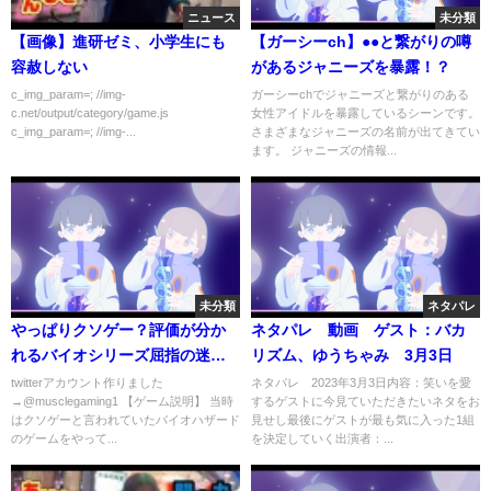
ニュース
未分類
【画像】進研ゼミ、小学生にも
【ガーシーch】●●と繋がりの噂
容赦しない
があるジャニーズを暴露！？
c_img_param=; //img-
ガーシーchでジャニーズと繋がりのある
c.net/output/category/game.js
女性アイドルを暴露しているシーンです。
c_img_param=; //img-...
さまざまなジャニーズの名前が出てきてい
ます。 ジャニーズの情報...
未分類
ネタパレ
やっぱりクソゲー？評価が分か
ネタパレ 動画 ゲスト：バカ
れるバイオシリーズ屈指の迷
リズム、ゆうちゃみ 3月3日
作！【バイオハザード オペレー
twitterアカウント作りました
ネタパレ 2023年3月3日内容：笑いを愛
→@musclegaming1 【ゲーム説明】 当時
するゲストに今見ていただきたいネタをお
ション・ラクーンシティ】
はクソゲーと言われていたバイオハザード
見せし最後にゲストが最も気に入った1組
のゲームをやって...
を決定していく出演者：...