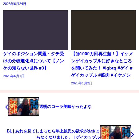
2026年6月24日
ゲイのポジション問題・タチ受
【㊗️1000万回再生超！】イケメ
けの分岐進化点について【ノン
ンゲイカップルに好きなところ
ケの知らない世界 #3】
を聞いてみた！ #lgbtq #ゲイ #
ゲイカップル #筋肉 #イケメン
2026年6月1日
2026年1月2日
透明のコーラ美味かったよな
BL | あれを見てしまったら年上彼氏の欲求がおさま
らなくなりました。 | ゲイカップル