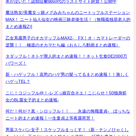
米が泣いた！認知症鬱病60代のラストサイト絶賛！公開中
魔法熟女/美魔女ッ娘メグみみちゃんのニートッフルステーション
MAX！ ニート仙人仙女の映画三昧老後生活！（無職孤独居老人的
まとめ速報Z)]
乙女系腐男子のオカマッフルMAX2- FX！オ・カマトレーダーの
逆襲！！ 極道のオカマたち編（おもしろ動画まとめ速報）
タダッフル！ネトゲ廃人的まとめ速報！！ネット乞食DE2000万
パワーズ！
新・ハゲッフル！哀愁のハゲ男の髪ってるまとめ速報！！激しく
ハゲっTEL？
こじ！コジッフル@！-レズっ娘百合ネエ！こじらせ！50独身処
女のBL腐女子的まとめ速報-
何だ！何が？真・シロッフル！！ 永遠の無職童貞- ぼっちな
ニート的まとめ速報！一生童貞上等夜露死苦！
男装スケバン女子！スケッフルまっくす！（新・ナンノひゃくし