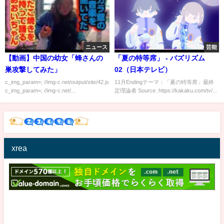
ニュース
芸能
【動画】中国の幼女「蜂さんの
「夏の特等席」 - バズリズム
巣攻撃してみた」
02（日本テレビ）
c_img_param=; //img-c.net/output/site/42.js
11月Endingテーマ：「夏の特等席」最終
c_img_param=; //img-c.net/...
定理論者 Source: https://kakaku.com/tv/...
xrea