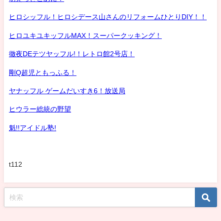
ヒロシッフル！ヒロシデース山さんのリフォームひとりDIY！！
ヒロユキユキッフルMAX！スーパークッキング！
徹夜DEテツヤッフル!！レトロ館2号店！
剛Q超児ともっふる！
ヤナッフル ゲームだいすき6！放送局
ヒウラー総統の野望
魁!!アイドル塾!
t112