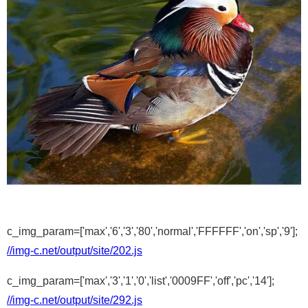
c_img_param=['max','6','3','80','normal','FFFFFF','on','sp','9'];
//img-c.net/output/site/202.js
c_img_param=['max','3','1','0','list','0009FF','off','pc','14'];
//img-c.net/output/site/292.js