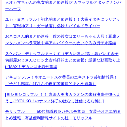
人オカマちゃんの鬼女的まとめ速報!オカマッフルアタックナンバ
ーハーフ
ユカ・ヨネッフル！初老的まとめ速報！！大帝イタチにラリアッ
ト！害獣神アリ・ガー被害に必殺！パイルドライバー
おネコさん的まとめ速報 僕の彼女はエリーちゃん人形！豆腐メ
ンタルメンヘラ電波中年アルバイターのぬいぐるみ男子末路編
スケバン！デカッフルまっくす（デカい強い2次元嫁だいすき子
供部屋おじさんヒロシ之古惑仔的まとめ速報）話題な動画取り上
げMAX！デカいは正義刑事編
アキヨッフル-！ネオニートスケ番長のエキストラ芸能情報局！
（子ども部屋おばさんの自宅警備員的まとめ速報）
[ヨシヨシロッフル-！！-素浪人勇者カツオンの未解決事件簿へよ
うこそYOUKO！のナンノ洋子のはなしは信じるな編）]
モリッフル！ 50代無職独身ガチホモ童貞！女装子オネエ的ま
とめ速報！有益便利情報サイトの杜 モリッフル