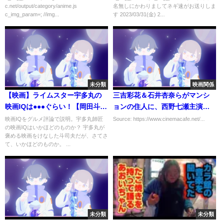
c.net/output/category/anime.js
名無しにかわりましてネギ速がお送りしま
c_img_param=; //img...
す 2023/03/31(金) 2...
未分類
映画関係
【映画】ライムスター宇多丸の
三吉彩花＆石井杏奈らがマンシ
映画IQは●●●ぐらい！【岡田斗司
ョンの住人に、西野七瀬主演
夫切り抜き】
「言霊荘」新キャスト
映画IQをグルメ評論で説明。宇多丸師匠
Source: https://www.cinemacafe.net/...
の映画IQはいかほどのものか？ 宇多丸が
褒める映画をけなした斗司夫だが、さてさ
て、いかほどのものか。 ...
未分類
未分類