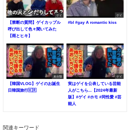
ゲイ
ゲイ
【禁断の質問】ゲイカップル
#bl #gay A romantic kiss
呼び出して色々聞いてみた
【雨とヒキ】
未分類
ゲイ
【韓国VLOG】ゲイのお誕生
実はゲイを公表している芸能
日韓国旅行🇰🇷
人がこちら...【2024年最新
版】#ゲイ #ホモ #同性愛 #芸
能人
関連キーワード