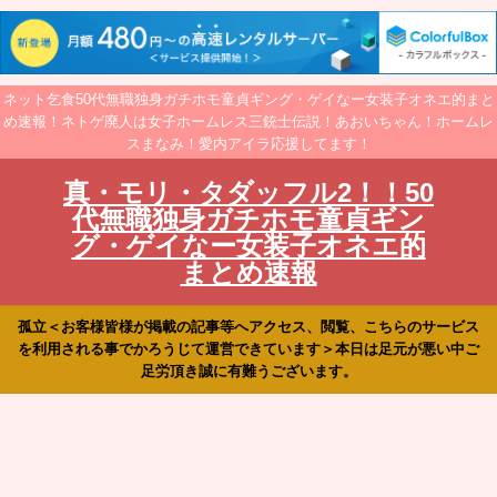
ネット乞食50代無職独身ガチホモ童貞ギング・ゲイなー女装子オネエ的まと
め速報！ネトゲ廃人は女子ホームレス三銃士伝説！あおいちゃん！ホームレ
スまなみ！愛内アイラ応援してます！
真・モリ・タダッフル2！！50
代無職独身ガチホモ童貞ギン
グ・ゲイなー女装子オネエ的
まとめ速報
孤立＜お客様皆様が掲載の記事等へアクセス、閲覧、こちらのサービス
を利用される事でかろうじて運営できています＞本日は足元が悪い中ご
足労頂き誠に有難うございます。