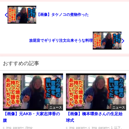
【画像】タケノコの煮物作った
放屁音でギリギリ注文出来そうな料理
おすすめの記事
ニュース
ニュース
【画像】元AKB・大家志津香の
【画像】橋本環奈さんの生足始
腹
球式
c_img_param=; //img-
c_img_param=; c_img_param=; 1: 以下、