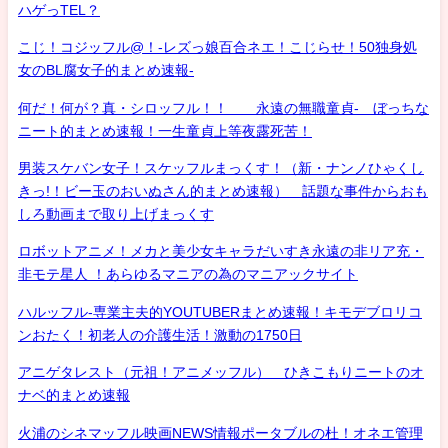
ハゲっTEL？
こじ！コジッフル@！-レズっ娘百合ネエ！こじらせ！50独身処
女のBL腐女子的まとめ速報-
何だ！何が？真・シロッフル！！ 永遠の無職童貞- ぼっちな
ニート的まとめ速報！一生童貞上等夜露死苦！
男装スケバン女子！スケッフルまっくす！（新・ナンノひゃくし
きっ!！ビー玉のおいぬさん的まとめ速報） 話題な事件からおも
しろ動画まで取り上げまっくす
ロボットアニメ！メカと美少女キャラだいすき永遠の非リア充・
非モテ星人 ！あらゆるマニアの為のマニアックサイト
ハルッフル-専業主夫的YOUTUBERまとめ速報！キモデブロリコ
ンおたく！初老人の介護生活！激動の1750日
アニゲタレスト（元祖！アニメッフル） ひきこもりニートのオ
ナベ的まとめ速報
火浦のシネマッフル映画NEWS情報ポータブルの杜！オネエ管理