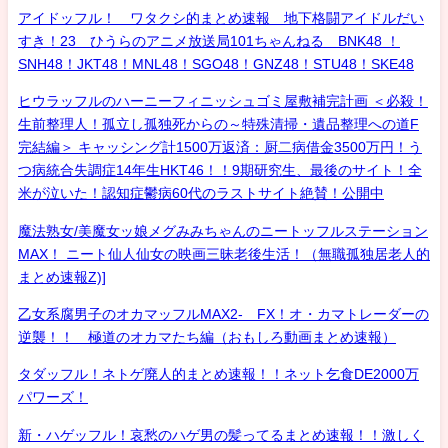
アイドッフル！ ワタクシ的まとめ速報 地下格闘アイドルだい
すき！23 ひうらのアニメ放送局101ちゃんねる BNK48 ！
SNH48！JKT48！MNL48！SGO48！GNZ48！STU48！SKE48
ヒウラッフルのハーニーフィニッシュゴミ屋敷補完計画 ＜必殺！
生前整理人！孤立し孤独死からの～特殊清掃・遺品整理への道F
完結編＞ キャッシング計1500万返済：厨二病借金3500万円！う
つ病統合失調症14年生HKT46！！9期研究生、最後のサイト！全
米が泣いた！認知症鬱病60代のラストサイト絶賛！公開中
魔法熟女/美魔女ッ娘メグみみちゃんのニートッフルステーション
MAX！ ニート仙人仙女の映画三昧老後生活！（無職孤独居老人的
まとめ速報Z)]
乙女系腐男子のオカマッフルMAX2- FX！オ・カマトレーダーの
逆襲！！ 極道のオカマたち編（おもしろ動画まとめ速報）
タダッフル！ネトゲ廃人的まとめ速報！！ネット乞食DE2000万
パワーズ！
新・ハゲッフル！哀愁のハゲ男の髪ってるまとめ速報！！激しく