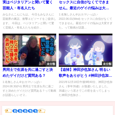
実はベジタリアンと聞いて驚く
セックスに自信がなくてできま
芸能人・有名人たち
せん。最近のゲイの悩みは大変
すぎた。
みなさんこんにちは。 今日もみなさんに
1:名無しさん＠おカマいっぱい
芸能界の裏話、衝撃エピソードをご提供し
2022.06.01(Wed) セックスに自信がなくて
ます。 今回は、ベジタリアンと聞いて驚
できません。最近のゲイの悩みは大変すぎ
く芸能人・有名人たちを紹介...
た。って動画が話題...
未分類
未分類
男同士で生涯を共に過ごすと決
【追悼】神田沙也加さん 明るい
めたゲイだけど質問ある？
歌声をありがとう #神田沙也加
#SAYAKA
1:名無しさん＠おカマいっぱい
2021年12月18日午後9時40分、神田沙也加
2024.08.30(Fri) 男同士で生涯を共に過ご
さん（享年35歳）が急逝いたしました。
すと決めたゲイだけど質問ある？って動画
35歳という若さでこの世を去ってしまっ
が話題らしいぞ 2...
た神田沙也加さ...