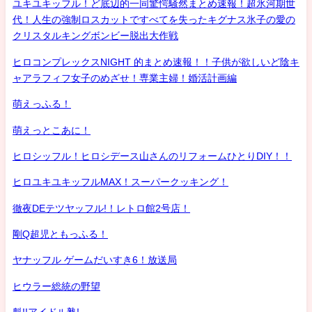
ユキユキッフル！ど底辺的一同驚愕騒然まとめ速報！超氷河期世
代！人生の強制ロスカットですべてを失ったキグナス氷子の愛の
クリスタルキングボンビー脱出大作戦
ヒロコンプレックスNIGHT 的まとめ速報！！子供が欲しいど陰キ
ャアラフィフ女子のめざせ！専業主婦！婚活計画編
萌えっふる！
萌えっとこあに！
ヒロシッフル！ヒロシデース山さんのリフォームひとりDIY！！
ヒロユキユキッフルMAX！スーパークッキング！
徹夜DEテツヤッフル!！レトロ館2号店！
剛Q超児ともっふる！
ヤナッフル ゲームだいすき6！放送局
ヒウラー総統の野望