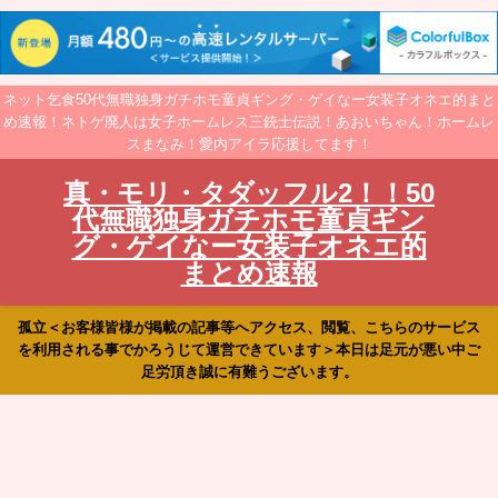
ネット乞食50代無職独身ガチホモ童貞ギング・ゲイなー女装子オネエ的まと
め速報！ネトゲ廃人は女子ホームレス三銃士伝説！あおいちゃん！ホームレ
スまなみ！愛内アイラ応援してます！
真・モリ・タダッフル2！！50
代無職独身ガチホモ童貞ギン
グ・ゲイなー女装子オネエ的
まとめ速報
孤立＜お客様皆様が掲載の記事等へアクセス、閲覧、こちらのサービス
を利用される事でかろうじて運営できています＞本日は足元が悪い中ご
足労頂き誠に有難うございます。