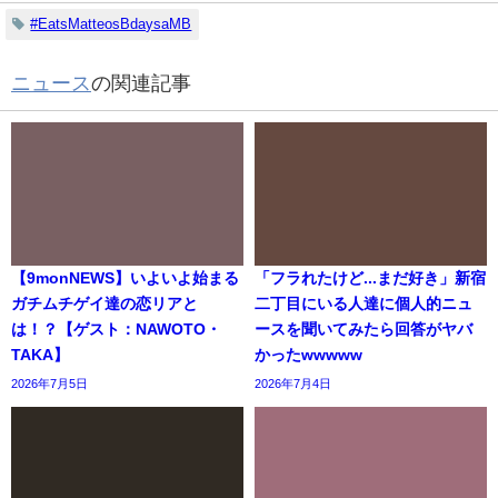
#EatsMatteosBdaysaMB
ニュース
の関連記事
【9monNEWS】いよいよ始まる
「フラれたけど...まだ好き」新宿
ガチムチゲイ達の恋リアと
二丁目にいる人達に個人的ニュ
は！？【ゲスト：NAWOTO・
ースを聞いてみたら回答がヤバ
TAKA】
かったwwwww
2026年7月5日
2026年7月4日