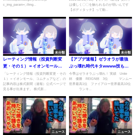
c_img_param=; //img...
は優しく〇〇を触られるのが弱いんです
【ボディタッチ】って動...
未分類
未分類
レーティング情報（投資判断変
【アプデ速報】ゼラオラが最強
更・その１）＝イオンモール、
ぶっ壊れ時代キタwwww技もち
コムチュアなど
もの解説【ポケモンユナイト】
「レーティング情報（投資判断変更・その
今季はゼラオラぶっ壊れ！ 実績 Unite
１）＝イオンモール、コムチュアなど」の
杯 優勝 REIGN杯 3位 マンムー
記事内容は株式新聞（速報）公式ページで
世界最高1位 ファイアロー世界最高10位
見る事が出来ます。 株式新...
ランキ...
ニュース
ニュース