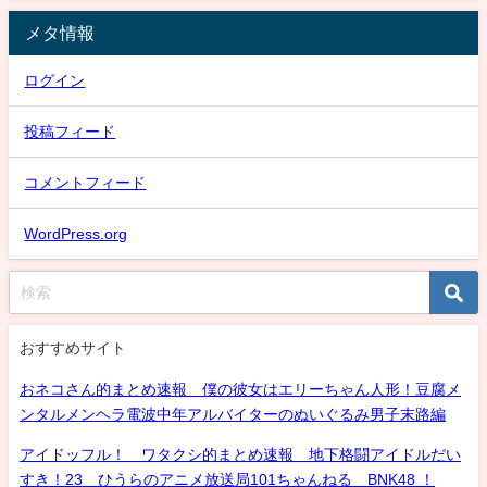
メタ情報
ログイン
投稿フィード
コメントフィード
WordPress.org
おすすめサイト
おネコさん的まとめ速報 僕の彼女はエリーちゃん人形！豆腐メ
ンタルメンヘラ電波中年アルバイターのぬいぐるみ男子末路編
アイドッフル！ ワタクシ的まとめ速報 地下格闘アイドルだい
すき！23 ひうらのアニメ放送局101ちゃんねる BNK48 ！