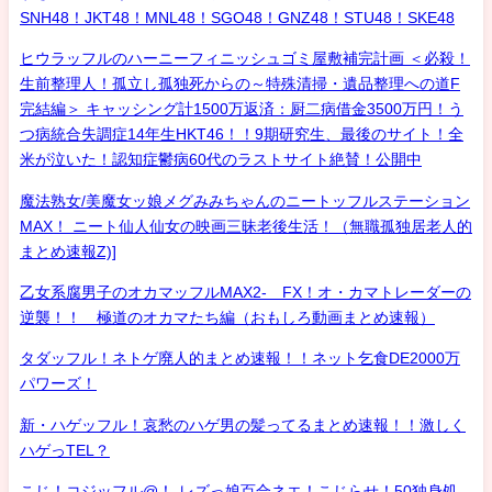
SNH48！JKT48！MNL48！SGO48！GNZ48！STU48！SKE48
ヒウラッフルのハーニーフィニッシュゴミ屋敷補完計画 ＜必殺！
生前整理人！孤立し孤独死からの～特殊清掃・遺品整理への道F
完結編＞ キャッシング計1500万返済：厨二病借金3500万円！う
つ病統合失調症14年生HKT46！！9期研究生、最後のサイト！全
米が泣いた！認知症鬱病60代のラストサイト絶賛！公開中
魔法熟女/美魔女ッ娘メグみみちゃんのニートッフルステーション
MAX！ ニート仙人仙女の映画三昧老後生活！（無職孤独居老人的
まとめ速報Z)]
乙女系腐男子のオカマッフルMAX2- FX！オ・カマトレーダーの
逆襲！！ 極道のオカマたち編（おもしろ動画まとめ速報）
タダッフル！ネトゲ廃人的まとめ速報！！ネット乞食DE2000万
パワーズ！
新・ハゲッフル！哀愁のハゲ男の髪ってるまとめ速報！！激しく
ハゲっTEL？
こじ！コジッフル@！-レズっ娘百合ネエ！こじらせ！50独身処