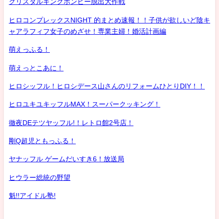
クリスタルキングボンビー脱出大作戦
ヒロコンプレックスNIGHT 的まとめ速報！！子供が欲しいど陰キ
ャアラフィフ女子のめざせ！専業主婦！婚活計画編
萌えっふる！
萌えっとこあに！
ヒロシッフル！ヒロシデース山さんのリフォームひとりDIY！！
ヒロユキユキッフルMAX！スーパークッキング！
徹夜DEテツヤッフル!！レトロ館2号店！
剛Q超児ともっふる！
ヤナッフル ゲームだいすき6！放送局
ヒウラー総統の野望
魁!!アイドル塾!