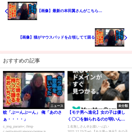
【画像】最新の本田翼さんがこちら…
【画像】猫がマウスパッドを占領してて困る
おすすめの記事
ニュース
未分類
蚊「ぶーんぶーん」 俺「あのさ
【モテ男へ進化】女の子は優し
ぁ・・・・」
く〇〇を触られるのが弱いんで
す【ボディタッチ】
c_img_param=; //img-
1:名無しさん＠お腹いっぱい
c.net/output/category/anime.js
2021.12.21(Tue) 【モテ男へ進化】女の子