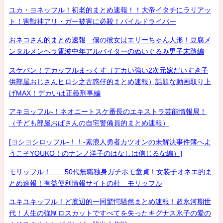
ユカ・ヨネッフル！初老的まとめ速報！！大帝イタチにラリアッ
ト！害獣神アリ・ガー被害に必殺！パイルドライバー
おネコさん的まとめ速報 僕の彼女はエリーちゃん人形！豆腐メ
ンタルメンヘラ電波中年アルバイターのぬいぐるみ男子末路編
スケバン！デカッフルまっくす（デカい強い2次元嫁だいすき子
供部屋おじさんヒロシ之古惑仔的まとめ速報）話題な動画取り上
げMAX！デカいは正義刑事編
アキヨッフル-！ネオニートスケ番長のエキストラ芸能情報局！
（子ども部屋おばさんの自宅警備員的まとめ速報）
[ヨシヨシロッフル-！！-素浪人勇者カツオンの未解決事件簿へよ
うこそYOUKO！のナンノ洋子のはなしは信じるな編）]
モリッフル！ 50代無職独身ガチホモ童貞！女装子オネエ的ま
とめ速報！有益便利情報サイトの杜 モリッフル
ユキユキッフル！ど底辺的一同驚愕騒然まとめ速報！超氷河期世
代！人生の強制ロスカットですべてを失ったキグナス氷子の愛の