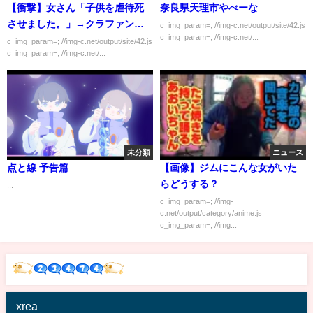
【衝撃】女さん「子供を虐待死
奈良県天理市やべーな
させました。」→クラファン開
c_img_param=; //img-c.net/output/site/42.js
c_img_param=; //img-c.net/...
始ｗｗｗｗｗ
c_img_param=; //img-c.net/output/site/42.js
c_img_param=; //img-c.net/...
未分類
ニュース
点と線 予告篇
【画像】ジムにこんな女がいた
らどうする？
...
c_img_param=; //img-
c.net/output/category/anime.js
c_img_param=; //img...
xrea