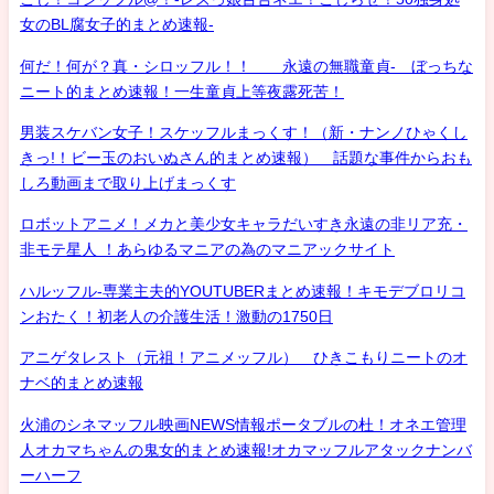
女のBL腐女子的まとめ速報-
何だ！何が？真・シロッフル！！ 永遠の無職童貞- ぼっちな
ニート的まとめ速報！一生童貞上等夜露死苦！
男装スケバン女子！スケッフルまっくす！（新・ナンノひゃくし
きっ!！ビー玉のおいぬさん的まとめ速報） 話題な事件からおも
しろ動画まで取り上げまっくす
ロボットアニメ！メカと美少女キャラだいすき永遠の非リア充・
非モテ星人 ！あらゆるマニアの為のマニアックサイト
ハルッフル-専業主夫的YOUTUBERまとめ速報！キモデブロリコ
ンおたく！初老人の介護生活！激動の1750日
アニゲタレスト（元祖！アニメッフル） ひきこもりニートのオ
ナベ的まとめ速報
火浦のシネマッフル映画NEWS情報ポータブルの杜！オネエ管理
人オカマちゃんの鬼女的まとめ速報!オカマッフルアタックナンバ
ーハーフ