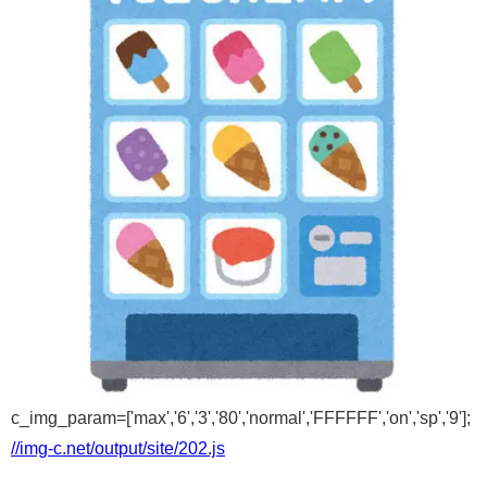
c_img_param=['max','6','3','80','normal','FFFFFF','on','sp','9'];
//img-c.net/output/site/202.js