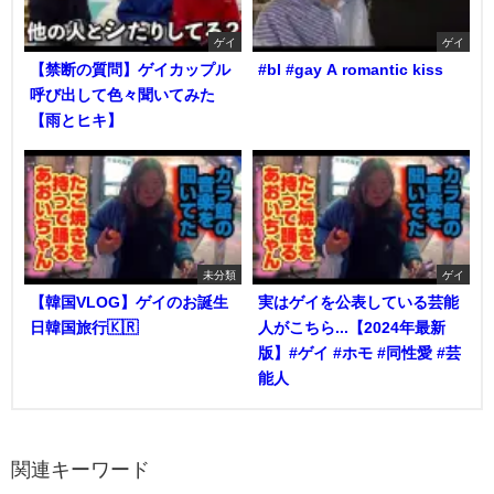
ゲイ
ゲイ
【禁断の質問】ゲイカップル
#bl #gay A romantic kiss
呼び出して色々聞いてみた
【雨とヒキ】
未分類
ゲイ
【韓国VLOG】ゲイのお誕生
実はゲイを公表している芸能
日韓国旅行🇰🇷
人がこちら...【2024年最新
版】#ゲイ #ホモ #同性愛 #芸
能人
関連キーワード