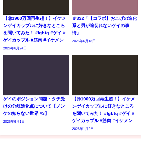
【㊗️1900万回再生超！】イケメ
＃332「【コラボ】おこげの進化
ンゲイカップルに好きなところ
系と男が途切れないゲイの事
を聞いてみた！ #lgbtq #ゲイ #
情」
ゲイカップル #筋肉 #イケメン
2026年6月18日
2026年6月24日
ゲイのポジション問題・タチ受
【㊗️1000万回再生超！】イケメ
けの分岐進化点について【ノン
ンゲイカップルに好きなところ
ケの知らない世界 #3】
を聞いてみた！ #lgbtq #ゲイ #
ゲイカップル #筋肉 #イケメン
2026年6月1日
2026年1月2日