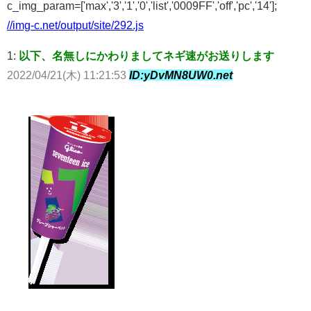
c_img_param=['max','3','1','0','list','0009FF','off','pc','14'];
//img-c.net/output/site/292.js
1:
以下、名無しにかわりましてネギ速がお送りします
2022/04/21(木) 11:21:53
ID:yDvMN8UW0.net