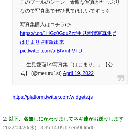
このプールのシーン、素敵な写真がたっぷり
なので写真集でぜひ見てほしいですっ☺️
写真集購入はコチラ👉
https://t.co/1HGc0GduZz
#生見愛瑠写真集
#
はじまり
#重版出来
pic.twitter.com/aIBtVmFVTD
— 生見愛瑠1st写真集「はじまり。」【公
式】 (@meruru1st)
April 19, 2022
https://platform.twitter.com/widgets.js
2:
以下、名無しにかわりましてネギ速がお送りします
2022/04/20(水) 13:35:14.05 ID:em9Ltibd0