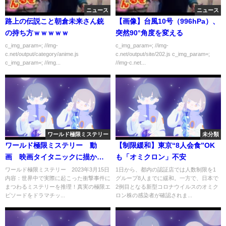
ニュース
ニュース
路上の伝説こと朝倉未来さん銃
【画像】台風10号（996hPa）、
の持ち方ｗｗｗｗｗ
突然90°角度を変える
c_img_param=; //img-
c_img_param=; //img-
c.net/output/category/anime.js
c.net/output/site/202.js c_img_param=;
c_img_param=; //img...
//img-c.net...
ワールド極限ミステリー
未分類
ワールド極限ミステリー 動
【制限緩和】東京“8人会食”OK
画 映画タイタニックに描かれ
も「オミクロン」不安
ていないラブストーリー 3月15
ワールド極限ミステリー 2023年3月15日
1日から、都内の認証店では人数制限を1
内容：世界中で実際に起こった衝撃事件に
グループ8人までに緩和。一方で、日本で
日
まつわるミステリーを推理！真実の極限エ
2例目となる新型コロナウイルスのオミク
ピソードをドラマチッ...
ロン株の感染者が確認されま...