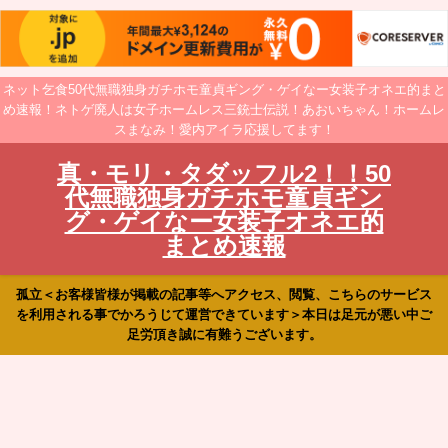
ネット乞食50代無職独身ガチホモ童貞ギング・ゲイなー女装子オネエ的まと
め速報！ネトゲ廃人は女子ホームレス三銃士伝説！あおいちゃん！ホームレ
スまなみ！愛内アイラ応援してます！
真・モリ・タダッフル2！！50
代無職独身ガチホモ童貞ギン
グ・ゲイなー女装子オネエ的
まとめ速報
孤立＜お客様皆様が掲載の記事等へアクセス、閲覧、こちらのサービス
を利用される事でかろうじて運営できています＞本日は足元が悪い中ご
足労頂き誠に有難うございます。