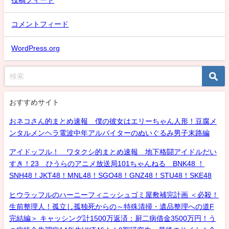
投稿フィード
コメントフィード
WordPress.org
おすすめサイト
おネコさん的まとめ速報 僕の彼女はエリーちゃん人形！豆腐メ
ンタルメンヘラ電波中年アルバイターのぬいぐるみ男子末路編
アイドッフル！ ワタクシ的まとめ速報 地下格闘アイドルだい
すき！23 ひうらのアニメ放送局101ちゃんねる BNK48 ！
SNH48！JKT48！MNL48！SGO48！GNZ48！STU48！SKE48
ヒウラッフルのハーニーフィニッシュゴミ屋敷補完計画 ＜必殺！
生前整理人！孤立し孤独死からの～特殊清掃・遺品整理への道F
完結編＞ キャッシング計1500万返済：厨二病借金3500万円！う