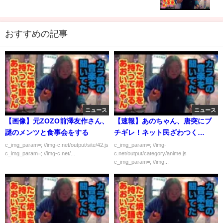
おすすめの記事
ニュース
ニュース
【画像】元ZOZO前澤友作さん、
【速報】あのちゃん、唐突にブ
謎のメンツと食事会をする
チギレ！ネット民ざわつく…
c_img_param=; //img-c.net/output/site/42.js
c_img_param=; //img-
c_img_param=; //img-c.net/...
c.net/output/category/anime.js
c_img_param=; //img...