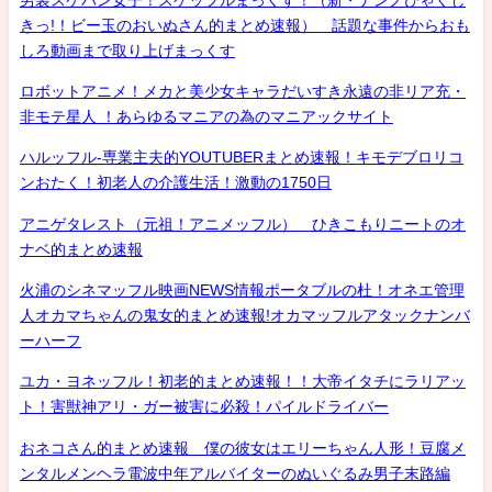
きっ!！ビー玉のおいぬさん的まとめ速報） 話題な事件からおも
しろ動画まで取り上げまっくす
ロボットアニメ！メカと美少女キャラだいすき永遠の非リア充・
非モテ星人 ！あらゆるマニアの為のマニアックサイト
ハルッフル-専業主夫的YOUTUBERまとめ速報！キモデブロリコ
ンおたく！初老人の介護生活！激動の1750日
アニゲタレスト（元祖！アニメッフル） ひきこもりニートのオ
ナベ的まとめ速報
火浦のシネマッフル映画NEWS情報ポータブルの杜！オネエ管理
人オカマちゃんの鬼女的まとめ速報!オカマッフルアタックナンバ
ーハーフ
ユカ・ヨネッフル！初老的まとめ速報！！大帝イタチにラリアッ
ト！害獣神アリ・ガー被害に必殺！パイルドライバー
おネコさん的まとめ速報 僕の彼女はエリーちゃん人形！豆腐メ
ンタルメンヘラ電波中年アルバイターのぬいぐるみ男子末路編