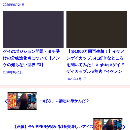
2026年6月24日
ゲイのポジション問題・タチ受
【㊗️1000万回再生超！】イケメ
けの分岐進化点について【ノン
ンゲイカップルに好きなところ
ケの知らない世界 #3】
を聞いてみた！ #lgbtq #ゲイ #
ゲイカップル #筋肉 #イケメン
2026年6月1日
2026年1月2日
「つばさ」←誰思い浮かんだ？
【画像】全VIPPERが認める1番美味しいアイス