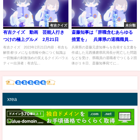
有吉クイズ
未分類
有吉クイズ 動画 芸能人行き
斎藤知事は「辞職含むあらゆる
つけの極上グルメ 2月21日
措置を」 兵庫県の退職職員団
体が要請文
有吉クイズ 2023年2月21日内容：有吉も
兵庫県の斎藤元彦知事らを告発する文書を
解答者!タメになる情報や身につく知識は
作成した元西播磨県民局長が死亡した問題
一切無縁の刺激強めの笑えるクイズバラエ
などを受け、県職員の退職者でつくる２団
ティー出演者：有吉弘...
体が１８日、斎藤知事宛てに...
xrea