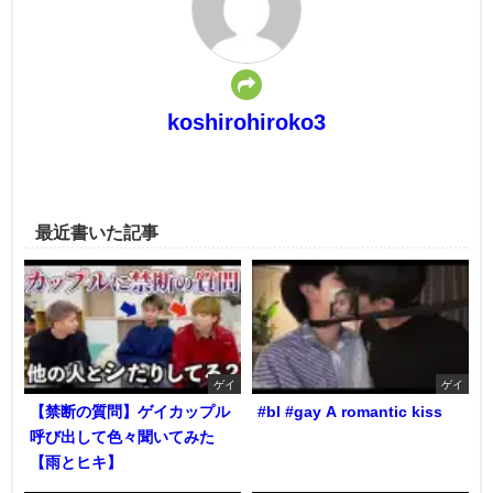
koshirohiroko3
最近書いた記事
ゲイ
ゲイ
【禁断の質問】ゲイカップル
#bl #gay A romantic kiss
呼び出して色々聞いてみた
【雨とヒキ】