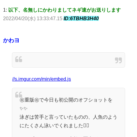
1:
以下、名無しにかわりましてネギ速がお送りします
2022/04/20(水) 13:33:47.15
ID:6TBHB3H40
かわヨ
//s.imgur.com/min/embed.js
㊗️重版㊗️で今日も初公開のオフショットを
✨✨
泳ぎは苦手と言っていたものの、人魚のよう
にたくさん泳いでくれました🧜‍♀️