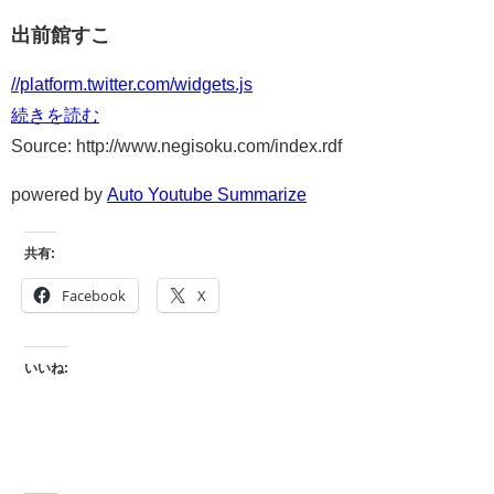
出前館すこ
//platform.twitter.com/widgets.js
続きを読む
Source: http://www.negisoku.com/index.rdf
powered by
Auto Youtube Summarize
共有:
Facebook
X
いいね: