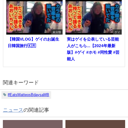
未分類
ゲイ
【韓国VLOG】ゲイのお誕生
実はゲイを公表している芸能
日韓国旅行🇰🇷
人がこちら...【2024年最新
版】#ゲイ #ホモ #同性愛 #芸
能人
関連キーワード
#EatsMatteosBdaysaMB
ニュース
の関連記事