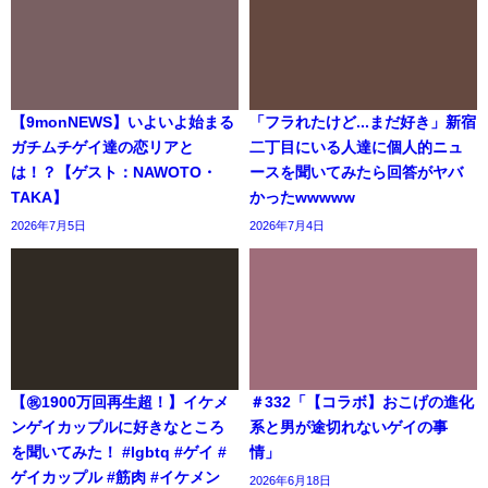
【9monNEWS】いよいよ始まる
「フラれたけど...まだ好き」新宿
ガチムチゲイ達の恋リアと
二丁目にいる人達に個人的ニュ
は！？【ゲスト：NAWOTO・
ースを聞いてみたら回答がヤバ
TAKA】
かったwwwww
2026年7月5日
2026年7月4日
【㊗️1900万回再生超！】イケメ
＃332「【コラボ】おこげの進化
ンゲイカップルに好きなところ
系と男が途切れないゲイの事
を聞いてみた！ #lgbtq #ゲイ #
情」
ゲイカップル #筋肉 #イケメン
2026年6月18日