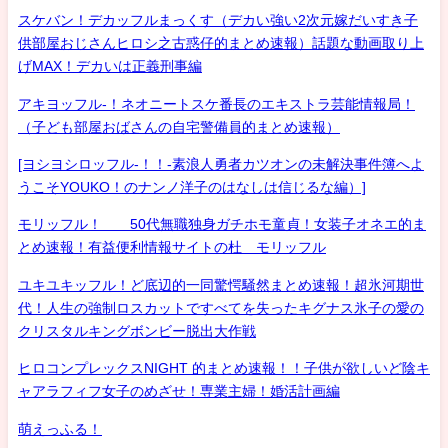
スケバン！デカッフルまっくす（デカい強い2次元嫁だいすき子
供部屋おじさんヒロシ之古惑仔的まとめ速報）話題な動画取り上
げMAX！デカいは正義刑事編
アキヨッフル-！ネオニートスケ番長のエキストラ芸能情報局！
（子ども部屋おばさんの自宅警備員的まとめ速報）
[ヨシヨシロッフル-！！-素浪人勇者カツオンの未解決事件簿へよ
うこそYOUKO！のナンノ洋子のはなしは信じるな編）]
モリッフル！ 50代無職独身ガチホモ童貞！女装子オネエ的ま
とめ速報！有益便利情報サイトの杜 モリッフル
ユキユキッフル！ど底辺的一同驚愕騒然まとめ速報！超氷河期世
代！人生の強制ロスカットですべてを失ったキグナス氷子の愛の
クリスタルキングボンビー脱出大作戦
ヒロコンプレックスNIGHT 的まとめ速報！！子供が欲しいど陰キ
ャアラフィフ女子のめざせ！専業主婦！婚活計画編
萌えっふる！