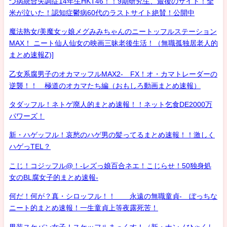
つ病統合失調症14年生HKT46！！9期研究生、最後のサイト！全
米が泣いた！認知症鬱病60代のラストサイト絶賛！公開中
魔法熟女/美魔女ッ娘メグみみちゃんのニートッフルステーション
MAX！ ニート仙人仙女の映画三昧老後生活！（無職孤独居老人的
まとめ速報Z)]
乙女系腐男子のオカマッフルMAX2- FX！オ・カマトレーダーの
逆襲！！ 極道のオカマたち編（おもしろ動画まとめ速報）
タダッフル！ネトゲ廃人的まとめ速報！！ネット乞食DE2000万
パワーズ！
新・ハゲッフル！哀愁のハゲ男の髪ってるまとめ速報！！激しく
ハゲっTEL？
こじ！コジッフル@！-レズっ娘百合ネエ！こじらせ！50独身処
女のBL腐女子的まとめ速報-
何だ！何が？真・シロッフル！！ 永遠の無職童貞- ぼっちな
ニート的まとめ速報！一生童貞上等夜露死苦！
男装スケバン女子！スケッフルまっくす！（新・ナンノひゃくし