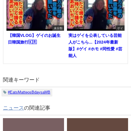
未分類
ゲイ
【韓国VLOG】ゲイのお誕生
実はゲイを公表している芸能
日韓国旅行🇰🇷
人がこちら...【2024年最新
版】#ゲイ #ホモ #同性愛 #芸
能人
関連キーワード
#EatsMatteosBdaysaMB
ニュース
の関連記事