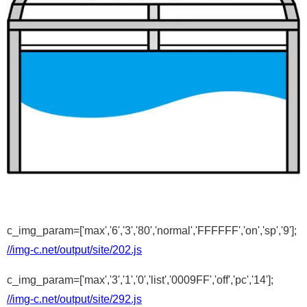
c_img_param=['max','6','3','80','normal','FFFFFF','on','sp','9'];
//img-c.net/output/site/202.js
c_img_param=['max','3','1','0','list','0009FF','off','pc','14'];
//img-c.net/output/site/292.js