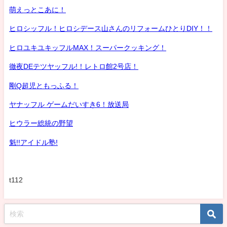
萌えっとこあに！
ヒロシッフル！ヒロシデース山さんのリフォームひとりDIY！！
ヒロユキユキッフルMAX！スーパークッキング！
徹夜DEテツヤッフル!！レトロ館2号店！
剛Q超児ともっふる！
ヤナッフル ゲームだいすき6！放送局
ヒウラー総統の野望
魁!!アイドル塾!
t112