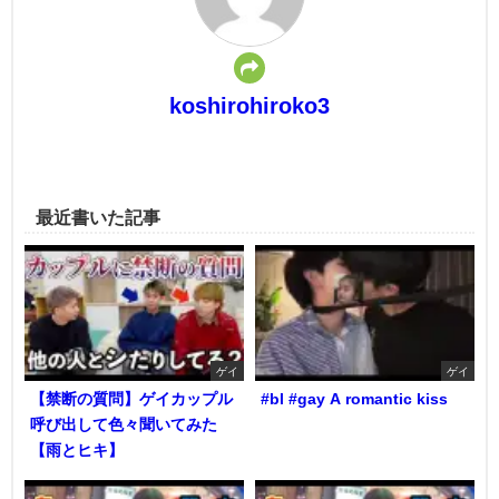
koshirohiroko3
最近書いた記事
ゲイ
ゲイ
【禁断の質問】ゲイカップル
#bl #gay A romantic kiss
呼び出して色々聞いてみた
【雨とヒキ】