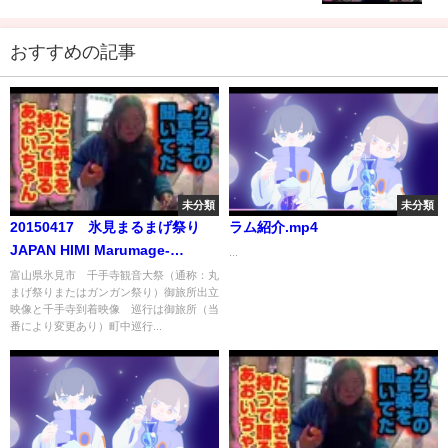
おすすめの記事
未分類
未分類
20150417 氷見まるまげ祭り
ラム紹介.mp4
JAPAN HIMI Marumage-
...
Festival Presented by
富山県氷見市 千手寺観音大祭（通称：丸
まげ祭りまたはガンガン祭り）御旅所出立
Mitsuba shoji
映像と千手寺到着映像 巡行は御旅所（当
番により変更あり）町中巡行...