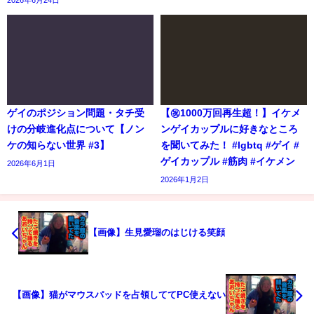
ゲイのポジション問題・タチ受
【㊗️1000万回再生超！】イケメ
けの分岐進化点について【ノン
ンゲイカップルに好きなところ
ケの知らない世界 #3】
を聞いてみた！ #lgbtq #ゲイ #
ゲイカップル #筋肉 #イケメン
2026年6月1日
2026年1月2日
【画像】生見愛瑠のはじける笑顔
【画像】猫がマウスパッドを占領しててPC使えない