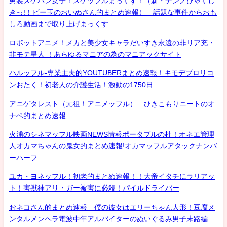
男装スケバン女子！スケッフルまっくす！（新・ナンノひゃくし
きっ!！ビー玉のおいぬさん的まとめ速報） 話題な事件からおも
しろ動画まで取り上げまっくす
ロボットアニメ！メカと美少女キャラだいすき永遠の非リア充・
非モテ星人 ！あらゆるマニアの為のマニアックサイト
ハルッフル-専業主夫的YOUTUBERまとめ速報！キモデブロリコ
ンおたく！初老人の介護生活！激動の1750日
アニゲタレスト（元祖！アニメッフル） ひきこもりニートのオ
ナベ的まとめ速報
火浦のシネマッフル映画NEWS情報ポータブルの杜！オネエ管理
人オカマちゃんの鬼女的まとめ速報!オカマッフルアタックナンバ
ーハーフ
ユカ・ヨネッフル！初老的まとめ速報！！大帝イタチにラリアッ
ト！害獣神アリ・ガー被害に必殺！パイルドライバー
おネコさん的まとめ速報 僕の彼女はエリーちゃん人形！豆腐メ
ンタルメンヘラ電波中年アルバイターのぬいぐるみ男子末路編