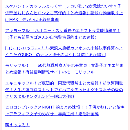
スケバン！デカッフルまっくす（デカい強い2次元嫁だいすき子
供部屋おじさんヒロシ之古惑仔的まとめ速報）話題な動画取り上
げMAX！デカいは正義刑事編
アキヨッフル-！ネオニートスケ番長のエキストラ芸能情報局！
（子ども部屋おばさんの自宅警備員的まとめ速報）
[ヨシヨシロッフル-！！-素浪人勇者カツオンの未解決事件簿へよ
うこそYOUKO！のナンノ洋子のはなしは信じるな編）]
モリッフル！ 50代無職独身ガチホモ童貞！女装子オネエ的ま
とめ速報！有益便利情報サイトの杜 モリッフル
ユキユキッフル！ど底辺的一同驚愕騒然まとめ速報！超氷河期世
代！人生の強制ロスカットですべてを失ったキグナス氷子の愛の
クリスタルキングボンビー脱出大作戦
ヒロコンプレックスNIGHT 的まとめ速報！！子供が欲しいど陰キ
ャアラフィフ女子のめざせ！専業主婦！婚活計画編
萌えっふる！