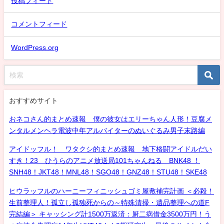
投稿フィード
コメントフィード
WordPress.org
おすすめサイト
おネコさん的まとめ速報 僕の彼女はエリーちゃん人形！豆腐メ
ンタルメンヘラ電波中年アルバイターのぬいぐるみ男子末路編
アイドッフル！ ワタクシ的まとめ速報 地下格闘アイドルだい
すき！23 ひうらのアニメ放送局101ちゃんねる BNK48 ！
SNH48！JKT48！MNL48！SGO48！GNZ48！STU48！SKE48
ヒウラッフルのハーニーフィニッシュゴミ屋敷補完計画 ＜必殺！
生前整理人！孤立し孤独死からの～特殊清掃・遺品整理への道F
完結編＞ キャッシング計1500万返済：厨二病借金3500万円！う