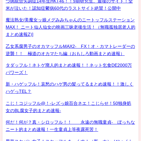
つ病統合失調症14年生HKT46！！9期研究生、最後のサイト！全
米が泣いた！認知症鬱病60代のラストサイト絶賛！公開中
魔法熟女/美魔女ッ娘メグみみちゃんのニートッフルステーション
MAX！ ニート仙人仙女の映画三昧老後生活！（無職孤独居老人的
まとめ速報Z)]
乙女系腐男子のオカマッフルMAX2- FX！オ・カマトレーダーの
逆襲！！ 極道のオカマたち編（おもしろ動画まとめ速報）
タダッフル！ネトゲ廃人的まとめ速報！！ネット乞食DE2000万
パワーズ！
新・ハゲッフル！哀愁のハゲ男の髪ってるまとめ速報！！激しく
ハゲっTEL？
こじ！コジッフル@！-レズっ娘百合ネエ！こじらせ！50独身処
女のBL腐女子的まとめ速報-
何だ！何が？真・シロッフル！！ 永遠の無職童貞- ぼっちな
ニート的まとめ速報！一生童貞上等夜露死苦！