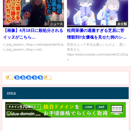
ニュース
未分類
【画像】4月18日に殺処分される
松岡茉優の過激すぎる芝居に苦
イッヌがこちら…
情殺到‼女優魂を見せた例のシー
ンに男性は大喜び⁉【本当は優し
c_img_param=; //img-c.net/output/site/42.js
世良さんって本当は優しいんだよ。 悪い
c_img_param=; //img-c.net/...
世良さん
い世良さん】
https://www.youtube.com/channel/UCz5Uq
x...
xrea