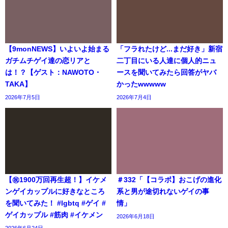
【9monNEWS】いよいよ始まる
「フラれたけど...まだ好き」新宿
ガチムチゲイ達の恋リアと
二丁目にいる人達に個人的ニュ
は！？【ゲスト：NAWOTO・
ースを聞いてみたら回答がヤバ
TAKA】
かったwwwww
2026年7月5日
2026年7月4日
【㊗️1900万回再生超！】イケメ
＃332「【コラボ】おこげの進化
ンゲイカップルに好きなところ
系と男が途切れないゲイの事
を聞いてみた！ #lgbtq #ゲイ #
情」
ゲイカップル #筋肉 #イケメン
2026年6月18日
2026年6月24日