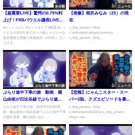
未分類
ニュース
【超重要LIVE】驚愕の0.75%利
【画像】相沢みなみ（25）の現
上げ！FRBパウエル議長LIVEス
在
ピーチ翻訳！パーシー砲wでマー
#ビットコイン #セミリタイア #投資 #レッ
c_img_param=; //img-
ドピル 0:00:00 米グロース株とメジャーな
c.net/output/category/anime.js
ケット暴落熱望！
仮想通貨を現物で長期保持（HODL）とい
c_img_param=; //img...
うスタ...
ぶらり途中下車の旅
ニュース
ぶらり途中下車の旅 動画 横
【悲報】にゃんこスター・スー
山由依が日比谷線でぶらり途中
パー3助、クズエピソードを暴露
下車の旅 4月8日
される
ぶらり途中下車の旅 2023年4月8日内
c_img_param=; //img-
容：横山由依が日比谷線でぶらり途中下車
c.net/output/site/202.js c_img_param=;
の旅出演者：横山由依 ほか......
//img-c.net...