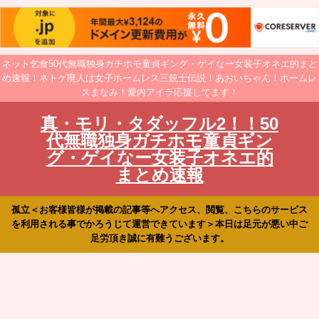
ネット乞食50代無職独身ガチホモ童貞ギング・ゲイなー女装子オネエ的まと
め速報！ネトゲ廃人は女子ホームレス三銃士伝説！あおいちゃん！ホームレ
スまなみ！愛内アイラ応援してます！
真・モリ・タダッフル2！！50
代無職独身ガチホモ童貞ギン
グ・ゲイなー女装子オネエ的
まとめ速報
孤立＜お客様皆様が掲載の記事等へアクセス、閲覧、こちらのサービス
を利用される事でかろうじて運営できています＞本日は足元が悪い中ご
足労頂き誠に有難うございます。