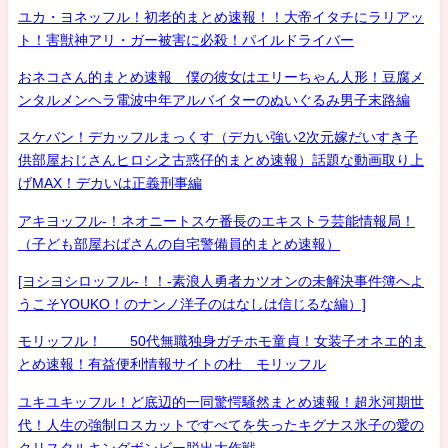
ユカ・ヨネッフル！初老的まとめ速報！！大帝イタチにラリアッ
ト！害獣神アリ・ガー被害に必殺！パイルドライバー
おネコさん的まとめ速報 僕の彼女はエリーちゃん人形！豆腐メ
ンタルメンヘラ電波中年アルバイターのぬいぐるみ男子末路編
スケバン！デカッフルまっくす（デカい強い2次元嫁だいすき子
供部屋おじさんヒロシ之古惑仔的まとめ速報）話題な動画取り上
げMAX！デカいは正義刑事編
アキヨッフル-！ネオニートスケ番長のエキストラ芸能情報局！
（子ども部屋おばさんの自宅警備員的まとめ速報）
[ヨシヨシロッフル-！！-素浪人勇者カツオンの未解決事件簿へよ
うこそYOUKO！のナンノ洋子のはなしは信じるな編）]
モリッフル！ 50代無職独身ガチホモ童貞！女装子オネエ的ま
とめ速報！有益便利情報サイトの杜 モリッフル
ユキユキッフル！ど底辺的一同驚愕騒然まとめ速報！超氷河期世
代！人生の強制ロスカットですべてを失ったキグナス氷子の愛の
クリスタルキングボンビー脱出大作戦