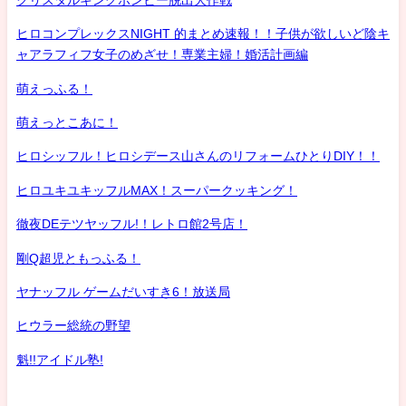
ヒロコンプレックスNIGHT 的まとめ速報！！子供が欲しいど陰キ
ャアラフィフ女子のめざせ！専業主婦！婚活計画編
萌えっふる！
萌えっとこあに！
ヒロシッフル！ヒロシデース山さんのリフォームひとりDIY！！
ヒロユキユキッフルMAX！スーパークッキング！
徹夜DEテツヤッフル!！レトロ館2号店！
剛Q超児ともっふる！
ヤナッフル ゲームだいすき6！放送局
ヒウラー総統の野望
魁!!アイドル塾!