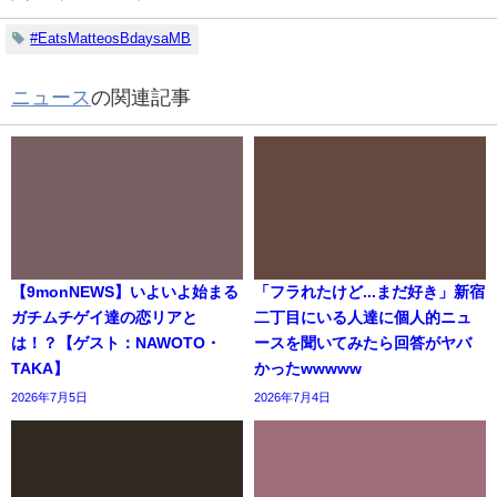
#EatsMatteosBdaysaMB
ニュース
の関連記事
【9monNEWS】いよいよ始まる
「フラれたけど...まだ好き」新宿
ガチムチゲイ達の恋リアと
二丁目にいる人達に個人的ニュ
は！？【ゲスト：NAWOTO・
ースを聞いてみたら回答がヤバ
TAKA】
かったwwwww
2026年7月5日
2026年7月4日