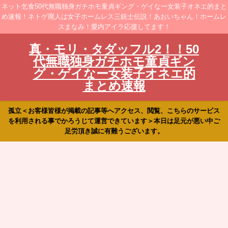
ネット乞食50代無職独身ガチホモ童貞ギング・ゲイなー女装子オネエ的まと
め速報！ネトゲ廃人は女子ホームレス三銃士伝説！あおいちゃん！ホームレ
スまなみ！愛内アイラ応援してます！
真・モリ・タダッフル2！！50
代無職独身ガチホモ童貞ギン
グ・ゲイなー女装子オネエ的
まとめ速報
孤立＜お客様皆様が掲載の記事等へアクセス、閲覧、こちらのサービス
を利用される事でかろうじて運営できています＞本日は足元が悪い中ご
足労頂き誠に有難うございます。