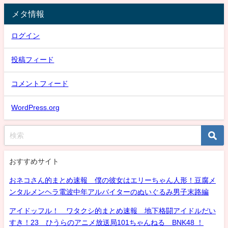
メタ情報
ログイン
投稿フィード
コメントフィード
WordPress.org
おすすめサイト
おネコさん的まとめ速報 僕の彼女はエリーちゃん人形！豆腐メ
ンタルメンヘラ電波中年アルバイターのぬいぐるみ男子末路編
アイドッフル！ ワタクシ的まとめ速報 地下格闘アイドルだい
すき！23 ひうらのアニメ放送局101ちゃんねる BNK48 ！