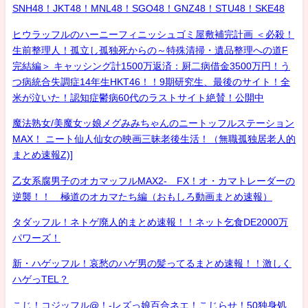
SNH48！JKT48！MNL48！SGO48！GNZ48！STU48！SKE48
ヒウラッフルのハーニーフィニッシュゴミ屋敷補完計画 ＜必殺！
生前整理人！孤立し孤独死からの～特殊清掃・遺品整理への道F
完結編＞ キャッシング計1500万返済：厨二病借金3500万円！う
つ病統合失調症14年生HKT46！！9期研究生、最後のサイト！全
米が泣いた！認知症鬱病60代のラストサイト絶賛！公開中
魔法熟女/美魔女ッ娘メグみみちゃんのニートッフルステーション
MAX！ ニート仙人仙女の映画三昧老後生活！（無職孤独居老人的
まとめ速報Z)]
乙女系腐男子のオカマッフルMAX2- FX！オ・カマトレーダーの
逆襲！！ 極道のオカマたち編（おもしろ動画まとめ速報）
タダッフル！ネトゲ廃人的まとめ速報！！ネット乞食DE2000万
パワーズ！
新・ハゲッフル！哀愁のハゲ男の髪ってるまとめ速報！！激しく
ハゲっTEL？
こじ！コジッフル@！-レズっ娘百合ネエ！こじらせ！50独身処