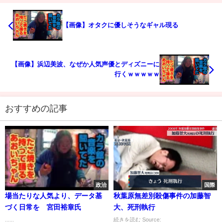
【画像】オタクに優しそうなギャル現る
【画像】浜辺美波、なぜか人気声優とディズニーに
行くｗｗｗｗｗ
おすすめの記事
政治
国際
場当たりな人気より、データ基
秋葉原無差別殺傷事件の加藤智
づく日常を 宮田裕章氏
大、死刑執行
......
続きを読む Source: