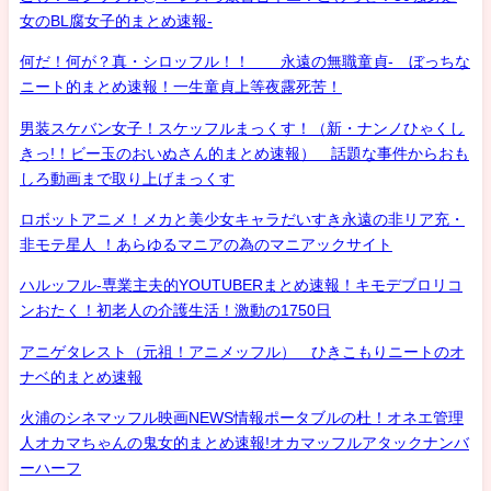
女のBL腐女子的まとめ速報-
何だ！何が？真・シロッフル！！ 永遠の無職童貞- ぼっちな
ニート的まとめ速報！一生童貞上等夜露死苦！
男装スケバン女子！スケッフルまっくす！（新・ナンノひゃくし
きっ!！ビー玉のおいぬさん的まとめ速報） 話題な事件からおも
しろ動画まで取り上げまっくす
ロボットアニメ！メカと美少女キャラだいすき永遠の非リア充・
非モテ星人 ！あらゆるマニアの為のマニアックサイト
ハルッフル-専業主夫的YOUTUBERまとめ速報！キモデブロリコ
ンおたく！初老人の介護生活！激動の1750日
アニゲタレスト（元祖！アニメッフル） ひきこもりニートのオ
ナベ的まとめ速報
火浦のシネマッフル映画NEWS情報ポータブルの杜！オネエ管理
人オカマちゃんの鬼女的まとめ速報!オカマッフルアタックナンバ
ーハーフ