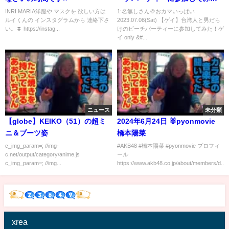
た！ゲイ only 🏳‍🌈の貸切バス日
INRI MARIA洋服や マスクを 欲しい方は
1:名無しさん＠おカマいっぱい
ルイくんの インスタグラムから 連絡下さ
2023.07.08(Sat) 【ゲイ】台湾人と男だら
帰り旅行【台湾】
い。⏬ https://instag...
けのビーチパーティーに参加してみた！ゲ
イ only &#...
ニュース
未分類
【globe】KEIKO（51）の超ミ
2024年6月24日 🐰pyonmovie
ニ＆ブーツ姿
橋本陽菜
c_img_param=; //img-
#AKB48 #橋本陽菜 #pyonmovie プロフィ
c.net/output/category/anime.js
ール
c_img_param=; //img...
https://www.akb48.co.jp/about/members/d...
xrea