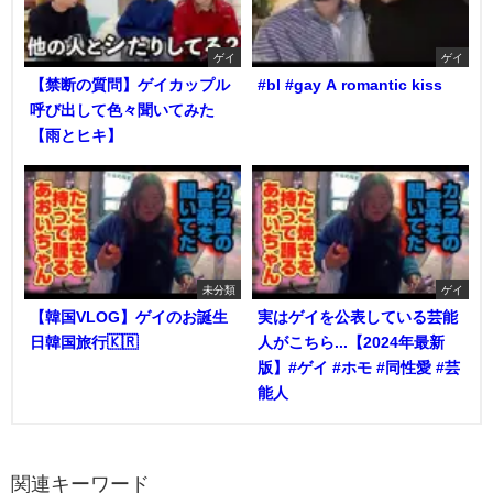
ゲイ
ゲイ
【禁断の質問】ゲイカップル
#bl #gay A romantic kiss
呼び出して色々聞いてみた
【雨とヒキ】
未分類
ゲイ
【韓国VLOG】ゲイのお誕生
実はゲイを公表している芸能
日韓国旅行🇰🇷
人がこちら...【2024年最新
版】#ゲイ #ホモ #同性愛 #芸
能人
関連キーワード