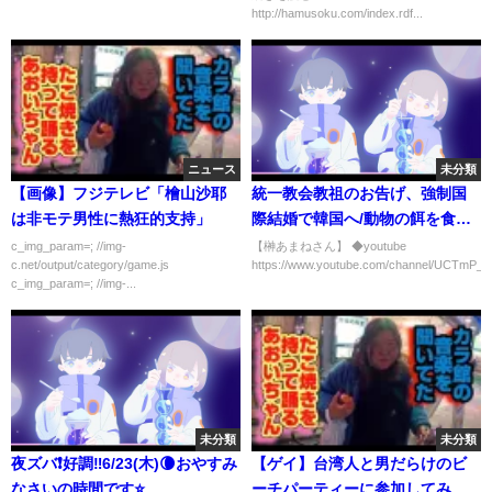
http://hamusoku.com/index.rdf...
ニュース
未分類
【画像】フジテレビ「檜山沙耶
統一教会教祖のお告げ、強制国
は非モテ男性に熱狂的支持」
際結婚で韓国へ/動物の餌を食わ
せる帰宅夫/教団のため借金し自
c_img_param=; //img-
【榊あまねさん】 ◆youtube
c.net/output/category/game.js
https://www.youtube.com/channel/UCTmP_d
己破産する宗教会員達…/榊あま
c_img_param=; //img-...
ねさん
未分類
未分類
夜ズバ❗️好調‼️6/23(木)🌘おやすみ
【ゲイ】台湾人と男だらけのビ
なさいの時間です⭐️
ーチパーティーに参加してみ