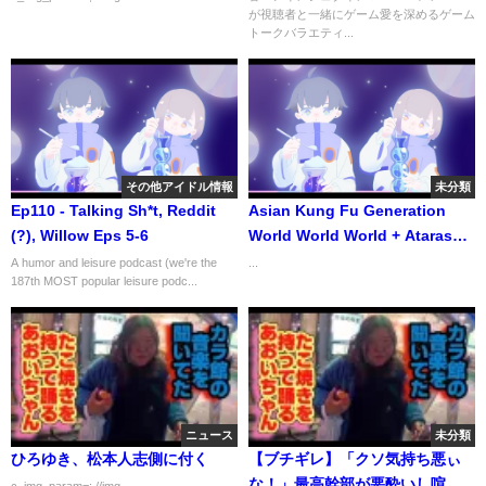
が視聴者と一緒にゲーム愛を深めるゲーム
トークバラエティ...
その他アイドル情報
未分類
Ep110 - Talking Sh*t, Reddit
Asian Kung Fu Generation
(?), Willow Eps 5-6
World World World + Atarashii
Sekai Music Video
A humor and leisure podcast (we're the
...
187th MOST popular leisure podc...
ニュース
未分類
ひろゆき、松本人志側に付く
【ブチギレ】「クソ気持ち悪ぃ
な！」最高幹部が悪酔いし喧嘩
c_img_param=; //img-