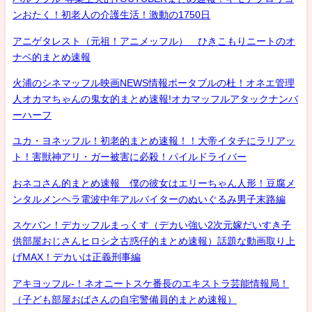
ンおたく！初老人の介護生活！激動の1750日
アニゲタレスト（元祖！アニメッフル） ひきこもりニートのオ
ナベ的まとめ速報
火浦のシネマッフル映画NEWS情報ポータブルの杜！オネエ管理
人オカマちゃんの鬼女的まとめ速報!オカマッフルアタックナンバ
ーハーフ
ユカ・ヨネッフル！初老的まとめ速報！！大帝イタチにラリアッ
ト！害獣神アリ・ガー被害に必殺！パイルドライバー
おネコさん的まとめ速報 僕の彼女はエリーちゃん人形！豆腐メ
ンタルメンヘラ電波中年アルバイターのぬいぐるみ男子末路編
スケバン！デカッフルまっくす（デカい強い2次元嫁だいすき子
供部屋おじさんヒロシ之古惑仔的まとめ速報）話題な動画取り上
げMAX！デカいは正義刑事編
アキヨッフル-！ネオニートスケ番長のエキストラ芸能情報局！
（子ども部屋おばさんの自宅警備員的まとめ速報）