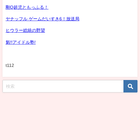
剛Q超児ともっふる！
ヤナッフル ゲームだいすき6！放送局
ヒウラー総統の野望
魁!!アイドル塾!
t112