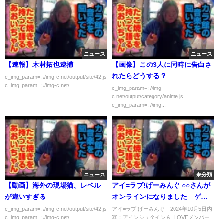
ニュース
ニュース
【速報】木村拓也逮捕
【画像】この3人に同時に告白さ
れたらどうする？
c_img_param=; //img-c.net/output/site/42.js
c_img_param=; //img-c.net/...
c_img_param=; //img-
c.net/output/category/anime.js
c_img_param=; //img...
ニュース
未分類
【動画】海外の現場猫、レベル
アイ=ラブ!げーみんぐ ○○さんが
が違いすぎる
オンラインになりました ゲス
ト：瀧脇笙古 10月5日
c_img_param=; //img-c.net/output/site/42.js
アイ=ラブ!げーみんぐ 2024年10月5日内
c_img_param=; //img-c.net/...
容：アインシュタイン＆=LOVEメンバー