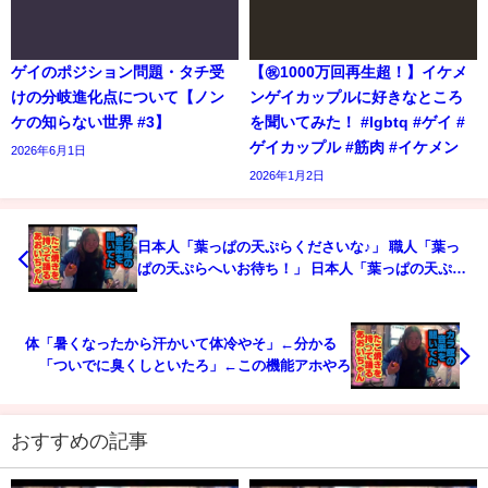
ゲイのポジション問題・タチ受
【㊗️1000万回再生超！】イケメ
けの分岐進化点について【ノン
ンゲイカップルに好きなところ
ケの知らない世界 #3】
を聞いてみた！ #lgbtq #ゲイ #
ゲイカップル #筋肉 #イケメン
2026年6月1日
2026年1月2日
日本人「葉っぱの天ぷらくださいな♪」 職人「葉っ
ぱの天ぷらへいお待ち！」 日本人「葉っぱの天ぷら
美味しいね！」←外人は笑うらしいな
体「暑くなったから汗かいて体冷やそ」←分かる
「ついでに臭くしといたろ」←この機能アホやろ
おすすめの記事