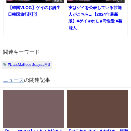
未分類
ゲイ
【韓国VLOG】ゲイのお誕生
実はゲイを公表している芸能
日韓国旅行🇰🇷
人がこちら...【2024年最新
版】#ゲイ #ホモ #同性愛 #芸
能人
関連キーワード
#EatsMatteosBdaysaMB
ニュース
の関連記事