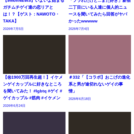
【9monNEWS】いよいよ始まる
「フラれたけど...まだ好き」新宿
ガチムチゲイ達の恋リアと
二丁目にいる人達に個人的ニュ
は！？【ゲスト：NAWOTO・
ースを聞いてみたら回答がヤバ
TAKA】
かったwwwww
2026年7月5日
2026年7月4日
【㊗️1900万回再生超！】イケメ
＃332「【コラボ】おこげの進化
ンゲイカップルに好きなところ
系と男が途切れないゲイの事
を聞いてみた！ #lgbtq #ゲイ #
情」
ゲイカップル #筋肉 #イケメン
2026年6月18日
2026年6月24日