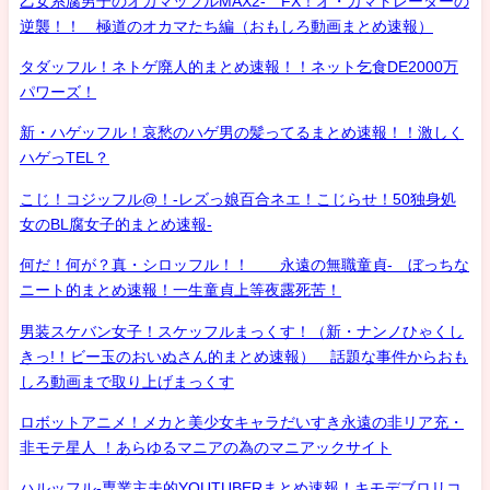
乙女系腐男子のオカマッフルMAX2- FX！オ・カマトレーダーの
逆襲！！ 極道のオカマたち編（おもしろ動画まとめ速報）
タダッフル！ネトゲ廃人的まとめ速報！！ネット乞食DE2000万
パワーズ！
新・ハゲッフル！哀愁のハゲ男の髪ってるまとめ速報！！激しく
ハゲっTEL？
こじ！コジッフル@！-レズっ娘百合ネエ！こじらせ！50独身処
女のBL腐女子的まとめ速報-
何だ！何が？真・シロッフル！！ 永遠の無職童貞- ぼっちな
ニート的まとめ速報！一生童貞上等夜露死苦！
男装スケバン女子！スケッフルまっくす！（新・ナンノひゃくし
きっ!！ビー玉のおいぬさん的まとめ速報） 話題な事件からおも
しろ動画まで取り上げまっくす
ロボットアニメ！メカと美少女キャラだいすき永遠の非リア充・
非モテ星人 ！あらゆるマニアの為のマニアックサイト
ハルッフル-専業主夫的YOUTUBERまとめ速報！キモデブロリコ