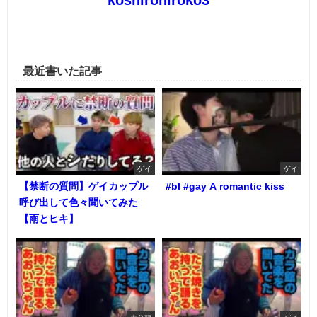
koshirohiroko3
最近書いた記事
ゲイ
ゲイ
【禁断の質問】ゲイカップル
#bl #gay A romantic kiss
呼び出して色々聞いてみた
【雨とヒキ】