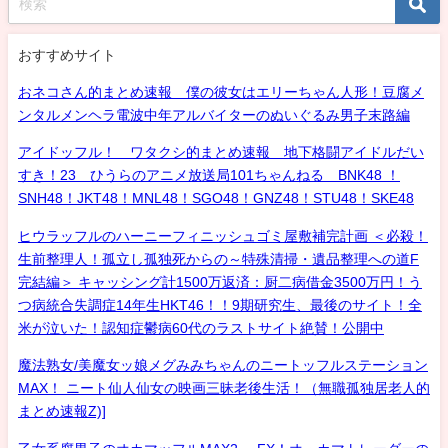
おすすめサイト
おネコさん的まとめ速報 僕の彼女はエリーちゃん人形！豆腐メ
ンタルメンヘラ電波中年アルバイターのぬいぐるみ男子末路編
アイドッフル！ ワタクシ的まとめ速報 地下格闘アイドルだい
すき！23 ひうらのアニメ放送局101ちゃんねる BNK48 ！
SNH48！JKT48！MNL48！SGO48！GNZ48！STU48！SKE48
ヒウラッフルのハーニーフィニッシュゴミ屋敷補完計画 ＜必殺！
生前整理人！孤立し孤独死からの～特殊清掃・遺品整理への道F
完結編＞ キャッシング計1500万返済：厨二病借金3500万円！う
つ病統合失調症14年生HKT46！！9期研究生、最後のサイト！全
米が泣いた！認知症鬱病60代のラストサイト絶賛！公開中
魔法熟女/美魔女ッ娘メグみみちゃんのニートッフルステーション
MAX！ ニート仙人仙女の映画三昧老後生活！（無職孤独居老人的
まとめ速報Z)]