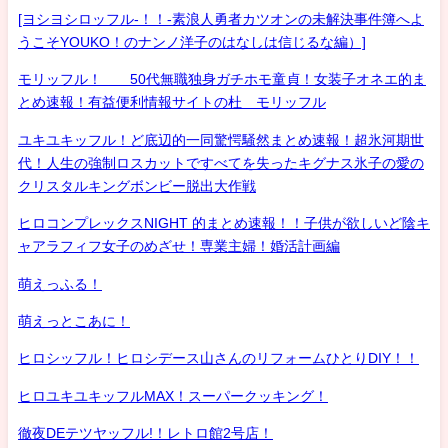
[ヨシヨシロッフル-！！-素浪人勇者カツオンの未解決事件簿へよ
うこそYOUKO！のナンノ洋子のはなしは信じるな編）]
モリッフル！ 50代無職独身ガチホモ童貞！女装子オネエ的ま
とめ速報！有益便利情報サイトの杜 モリッフル
ユキユキッフル！ど底辺的一同驚愕騒然まとめ速報！超氷河期世
代！人生の強制ロスカットですべてを失ったキグナス氷子の愛の
クリスタルキングボンビー脱出大作戦
ヒロコンプレックスNIGHT 的まとめ速報！！子供が欲しいど陰キ
ャアラフィフ女子のめざせ！専業主婦！婚活計画編
萌えっふる！
萌えっとこあに！
ヒロシッフル！ヒロシデース山さんのリフォームひとりDIY！！
ヒロユキユキッフルMAX！スーパークッキング！
徹夜DEテツヤッフル!！レトロ館2号店！