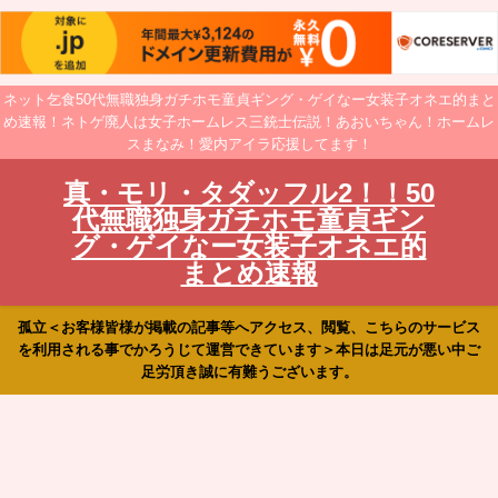
ネット乞食50代無職独身ガチホモ童貞ギング・ゲイなー女装子オネエ的まと
め速報！ネトゲ廃人は女子ホームレス三銃士伝説！あおいちゃん！ホームレ
スまなみ！愛内アイラ応援してます！
真・モリ・タダッフル2！！50
代無職独身ガチホモ童貞ギン
グ・ゲイなー女装子オネエ的
まとめ速報
孤立＜お客様皆様が掲載の記事等へアクセス、閲覧、こちらのサービス
を利用される事でかろうじて運営できています＞本日は足元が悪い中ご
足労頂き誠に有難うございます。