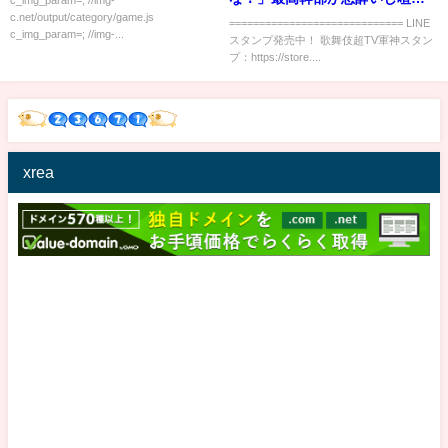
c.net/output/category/game.js
勃発！
============================= LINE
c_img_param=; //img-...
スタンプ発売中！ 歌舞伎超TV軍神スタン
プ：https://store....
xrea