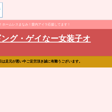
！ホームレスまなみ！愛内アイラ応援してます！
ギング・ゲイなー女装子オ
日は足元が悪い中ご足労頂き誠に有難うございます。