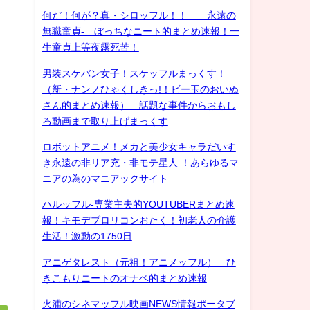
何だ！何が？真・シロッフル！！ 永遠の
無職童貞- ぼっちなニート的まとめ速報！一
生童貞上等夜露死苦！
男装スケバン女子！スケッフルまっくす！
（新・ナンノひゃくしきっ!！ビー玉のおいぬ
さん的まとめ速報） 話題な事件からおもし
ろ動画まで取り上げまっくす
ロボットアニメ！メカと美少女キャラだいす
き永遠の非リア充・非モテ星人 ！あらゆるマ
ニアの為のマニアックサイト
ハルッフル-専業主夫的YOUTUBERまとめ速
報！キモデブロリコンおたく！初老人の介護
生活！激動の1750日
アニゲタレスト（元祖！アニメッフル） ひ
きこもりニートのオナベ的まとめ速報
火浦のシネマッフル映画NEWS情報ポータブ