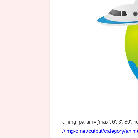
c_img_param=['max','6','3','80','no
//img-c.net/output/category/anim