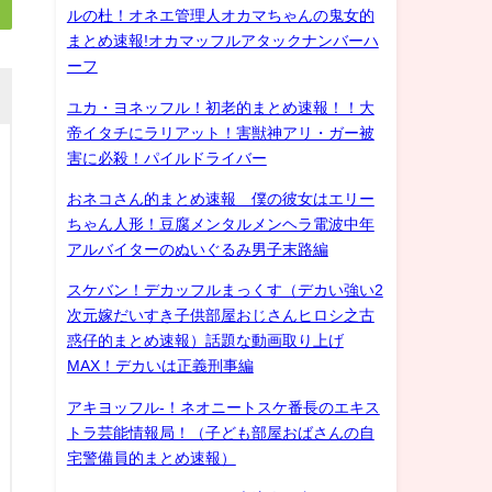
ルの杜！オネエ管理人オカマちゃんの鬼女的
まとめ速報!オカマッフルアタックナンバーハ
ーフ
ユカ・ヨネッフル！初老的まとめ速報！！大
帝イタチにラリアット！害獣神アリ・ガー被
害に必殺！パイルドライバー
おネコさん的まとめ速報 僕の彼女はエリー
ちゃん人形！豆腐メンタルメンヘラ電波中年
アルバイターのぬいぐるみ男子末路編
スケバン！デカッフルまっくす（デカい強い2
次元嫁だいすき子供部屋おじさんヒロシ之古
惑仔的まとめ速報）話題な動画取り上げ
MAX！デカいは正義刑事編
アキヨッフル-！ネオニートスケ番長のエキス
トラ芸能情報局！（子ども部屋おばさんの自
宅警備員的まとめ速報）