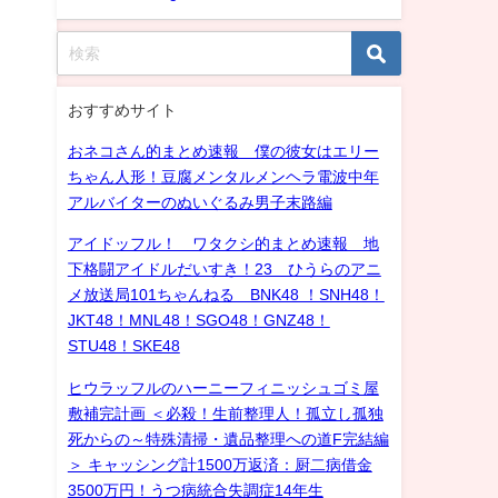
おすすめサイト
おネコさん的まとめ速報 僕の彼女はエリー
ちゃん人形！豆腐メンタルメンヘラ電波中年
アルバイターのぬいぐるみ男子末路編
アイドッフル！ ワタクシ的まとめ速報 地
下格闘アイドルだいすき！23 ひうらのアニ
メ放送局101ちゃんねる BNK48 ！SNH48！
JKT48！MNL48！SGO48！GNZ48！
STU48！SKE48
ヒウラッフルのハーニーフィニッシュゴミ屋
敷補完計画 ＜必殺！生前整理人！孤立し孤独
死からの～特殊清掃・遺品整理への道F完結編
＞ キャッシング計1500万返済：厨二病借金
3500万円！うつ病統合失調症14年生