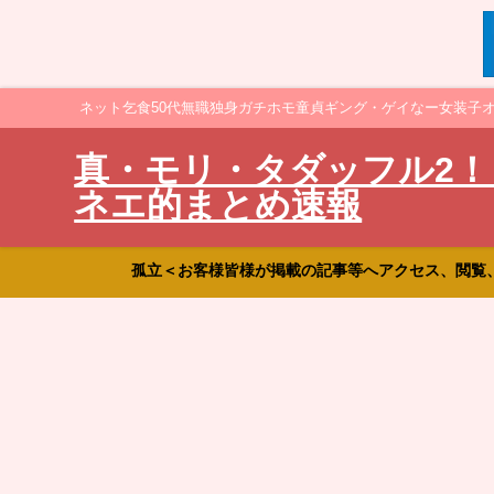
ネット乞食50代無職独身ガチホモ童貞ギング・ゲイなー女装子
真・モリ・タダッフル2！
ネエ的まとめ速報
孤立＜お客様皆様が掲載の記事等へアクセス、閲覧