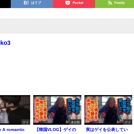
はてブ
Pocket
Feedly
oko3
ゲイ
未分類
ゲイ
y A romantic
【韓国VLOG】ゲイの
実はゲイを公表してい