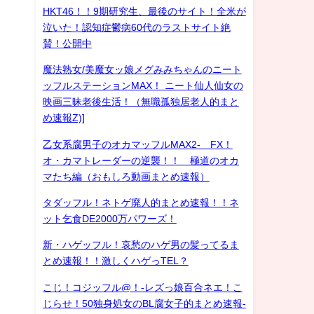
HKT46！！9期研究生、最後のサイト！全米が
泣いた！認知症鬱病60代のラストサイト絶
賛！公開中
魔法熟女/美魔女ッ娘メグみみちゃんのニート
ッフルステーションMAX！ ニート仙人仙女の
映画三昧老後生活！（無職孤独居老人的まと
め速報Z)]
乙女系腐男子のオカマッフルMAX2- FX！
オ・カマトレーダーの逆襲！！ 極道のオカ
マたち編（おもしろ動画まとめ速報）
タダッフル！ネトゲ廃人的まとめ速報！！ネ
ット乞食DE2000万パワーズ！
新・ハゲッフル！哀愁のハゲ男の髪ってるま
とめ速報！！激しくハゲっTEL？
こじ！コジッフル@！-レズっ娘百合ネエ！こ
じらせ！50独身処女のBL腐女子的まとめ速報-