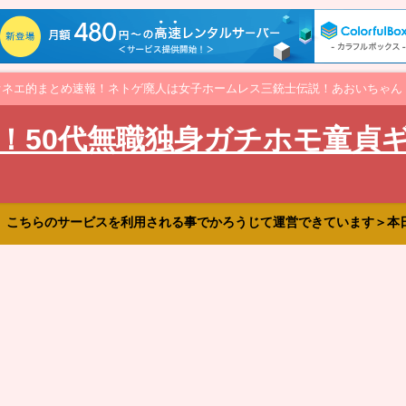
オネエ的まとめ速報！ネトゲ廃人は女子ホームレス三銃士伝説！あおいちゃん
！50代無職独身ガチホモ童貞
、こちらのサービスを利用される事でかろうじて運営できています＞本