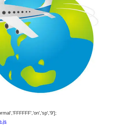
rmal','FFFFFF','on','sp','9'];
e.js