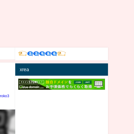
xrea
iroko3