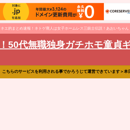
オネエ的まとめ速報！ネトゲ廃人は女子ホームレス三銃士伝説！あおいちゃん
！50代無職独身ガチホモ童貞
、こちらのサービスを利用される事でかろうじて運営できています＞本