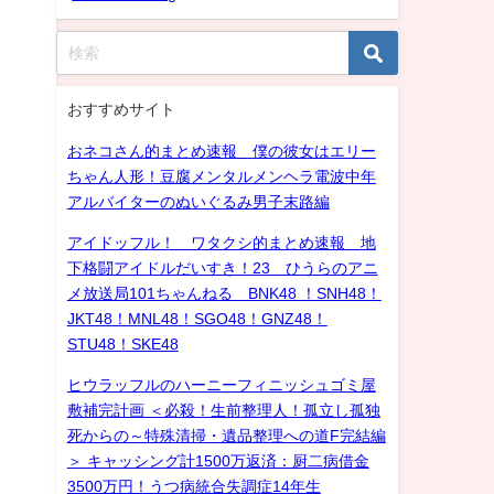
おすすめサイト
おネコさん的まとめ速報 僕の彼女はエリー
ちゃん人形！豆腐メンタルメンヘラ電波中年
アルバイターのぬいぐるみ男子末路編
アイドッフル！ ワタクシ的まとめ速報 地
下格闘アイドルだいすき！23 ひうらのアニ
メ放送局101ちゃんねる BNK48 ！SNH48！
JKT48！MNL48！SGO48！GNZ48！
STU48！SKE48
ヒウラッフルのハーニーフィニッシュゴミ屋
敷補完計画 ＜必殺！生前整理人！孤立し孤独
死からの～特殊清掃・遺品整理への道F完結編
＞ キャッシング計1500万返済：厨二病借金
3500万円！うつ病統合失調症14年生