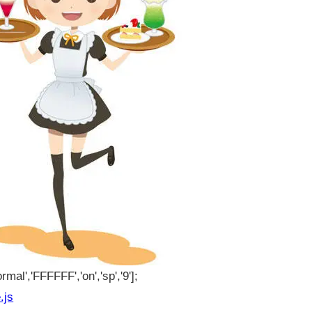
rmal','FFFFFF','on','sp','9'];
.js