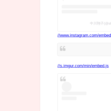
中川翔子(@s
//www.instagram.com/embed
//s.imgur.com/min/embed.js