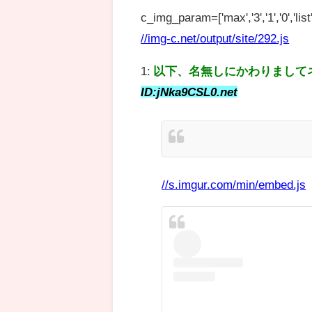
c_img_param=['max','3','1','0','list',
//img-c.net/output/site/292.js
1:
以下、名無しにかわりまして
ID:jNka9CSL0.net
//s.imgur.com/min/embed.js