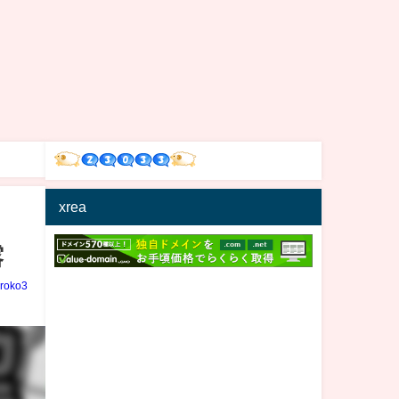
xrea
露
iroko3