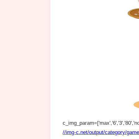
c_img_param=['max','6','3','80','no
//img-c.net/output/category/game