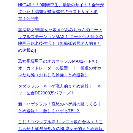
HKT46！！9期研究生、最後のサイト！全米が
泣いた！認知症鬱病60代のラストサイト絶
賛！公開中
魔法熟女/美魔女ッ娘メグみみちゃんのニート
ッフルステーションMAX！ ニート仙人仙女の
映画三昧老後生活！（無職孤独居老人的まと
め速報Z)]
乙女系腐男子のオカマッフルMAX2- FX！
オ・カマトレーダーの逆襲！！ 極道のオカ
マたち編（おもしろ動画まとめ速報）
タダッフル！ネトゲ廃人的まとめ速報！！ネ
ット乞食DE2000万パワーズ！
新・ハゲッフル！哀愁のハゲ男の髪ってるま
とめ速報！！激しくハゲっTEL？
こじ！コジッフル@！-レズっ娘百合ネエ！こ
じらせ！50独身処女のBL腐女子的まとめ速報-