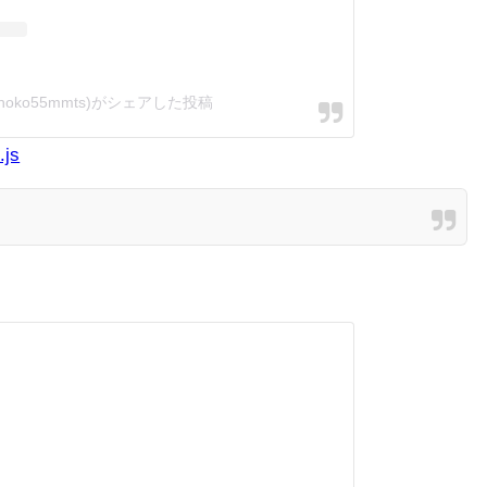
hoko55mmts)がシェアした投稿
.js