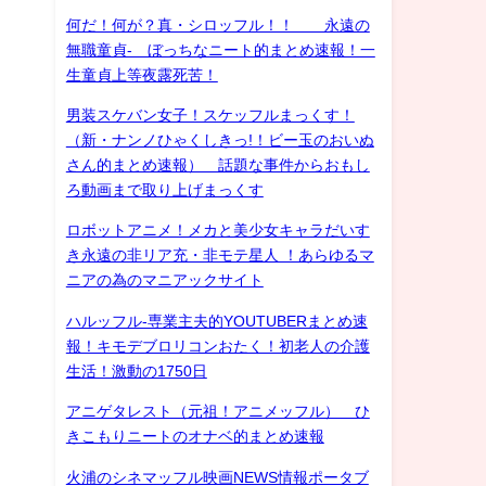
何だ！何が？真・シロッフル！！ 永遠の
無職童貞- ぼっちなニート的まとめ速報！一
生童貞上等夜露死苦！
男装スケバン女子！スケッフルまっくす！
（新・ナンノひゃくしきっ!！ビー玉のおいぬ
さん的まとめ速報） 話題な事件からおもし
ろ動画まで取り上げまっくす
ロボットアニメ！メカと美少女キャラだいす
き永遠の非リア充・非モテ星人 ！あらゆるマ
ニアの為のマニアックサイト
ハルッフル-専業主夫的YOUTUBERまとめ速
報！キモデブロリコンおたく！初老人の介護
生活！激動の1750日
アニゲタレスト（元祖！アニメッフル） ひ
きこもりニートのオナベ的まとめ速報
火浦のシネマッフル映画NEWS情報ポータブ