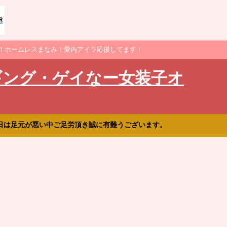
！ホームレスまなみ！愛内アイラ応援してます！
ギング・ゲイなー女装子オ
日は足元が悪い中ご足労頂き誠に有難うございます。