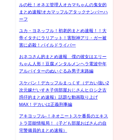
ルの杜！オネエ管理人オカマちゃんの鬼女的
まとめ速報!オカマッフルアタックナンバーハ
ーフ
ユカ・ヨネッフル！初老的まとめ速報！！大
帝イタチにラリアット！害獣神アリ・ガー被
害に必殺！パイルドライバー
おネコさん的まとめ速報 僕の彼女はエリー
ちゃん人形！豆腐メンタルメンヘラ電波中年
アルバイターのぬいぐるみ男子末路編
スケバン！デカッフルまっくす（デカい強い2
次元嫁だいすき子供部屋おじさんヒロシ之古
惑仔的まとめ速報）話題な動画取り上げ
MAX！デカいは正義刑事編
アキヨッフル-！ネオニートスケ番長のエキス
トラ芸能情報局！（子ども部屋おばさんの自
宅警備員的まとめ速報）