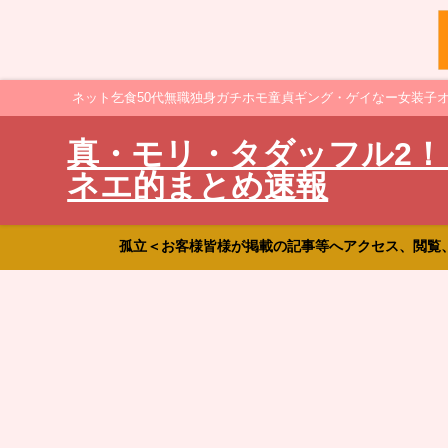
ネット乞食50代無職独身ガチホモ童貞ギング・ゲイなー女装子
真・モリ・タダッフル2！
ネエ的まとめ速報
孤立＜お客様皆様が掲載の記事等へアクセス、閲覧