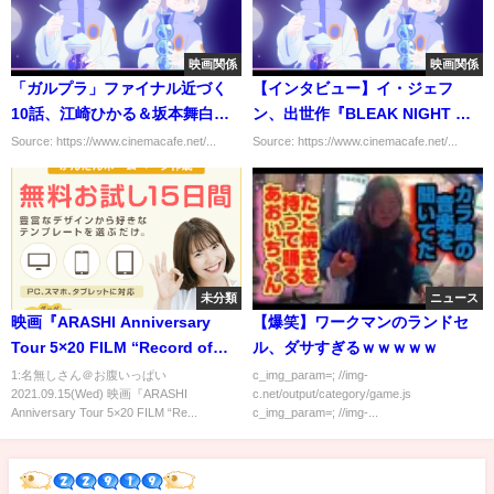
映画関係
映画関係
「ガルプラ」ファイナル近づく
【インタビュー】イ・ジェフ
10話、江崎ひかる＆坂本舞白＆
ン、出世作『BLEAK NIGHT 番
野仲紗奈ら注目のステージは？
人』からの現在地「新しい自分
Source: https://www.cinemacafe.net/...
Source: https://www.cinemacafe.net/...
に出会いたい」
未分類
ニュース
映画『ARASHI Anniversary
【爆笑】ワークマンのランドセ
Tour 5×20 FILM “Record of
ル、ダサすぎるｗｗｗｗｗ
Memories”』予告編
1:名無しさん＠お腹いっぱい
c_img_param=; //img-
2021.09.15(Wed) 映画『ARASHI
c.net/output/category/game.js
Anniversary Tour 5×20 FILM “Re...
c_img_param=; //img-...