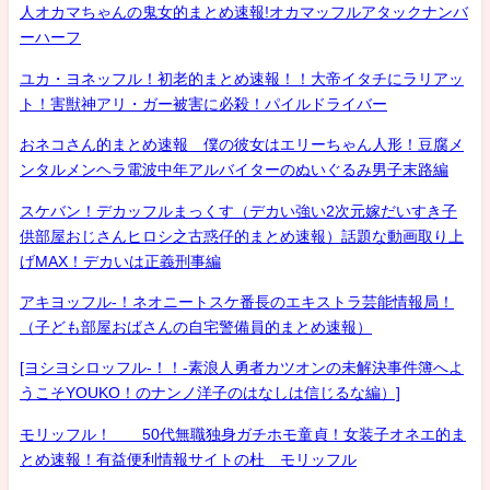
人オカマちゃんの鬼女的まとめ速報!オカマッフルアタックナンバ
ーハーフ
ユカ・ヨネッフル！初老的まとめ速報！！大帝イタチにラリアッ
ト！害獣神アリ・ガー被害に必殺！パイルドライバー
おネコさん的まとめ速報 僕の彼女はエリーちゃん人形！豆腐メ
ンタルメンヘラ電波中年アルバイターのぬいぐるみ男子末路編
スケバン！デカッフルまっくす（デカい強い2次元嫁だいすき子
供部屋おじさんヒロシ之古惑仔的まとめ速報）話題な動画取り上
げMAX！デカいは正義刑事編
アキヨッフル-！ネオニートスケ番長のエキストラ芸能情報局！
（子ども部屋おばさんの自宅警備員的まとめ速報）
[ヨシヨシロッフル-！！-素浪人勇者カツオンの未解決事件簿へよ
うこそYOUKO！のナンノ洋子のはなしは信じるな編）]
モリッフル！ 50代無職独身ガチホモ童貞！女装子オネエ的ま
とめ速報！有益便利情報サイトの杜 モリッフル