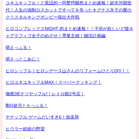
ユキユキッフル！ど底辺的一同驚愕騒然まとめ速報！超氷河期世
代！人生の強制ロスカットですべてを失ったキグナス氷子の愛の
クリスタルキングボンビー脱出大作戦
ヒロコンプレックスNIGHT 的まとめ速報！！子供が欲しいど陰キ
ャアラフィフ女子のめざせ！専業主婦！婚活計画編
萌えっふる！
萌えっとこあに！
ヒロシッフル！ヒロシデース山さんのリフォームひとりDIY！！
ヒロユキユキッフルMAX！スーパークッキング！
徹夜DEテツヤッフル!！レトロ館2号店！
剛Q超児ともっふる！
ヤナッフル ゲームだいすき6！放送局
ヒウラー総統の野望