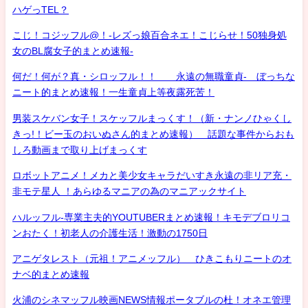
ハゲっTEL？
こじ！コジッフル@！-レズっ娘百合ネエ！こじらせ！50独身処
女のBL腐女子的まとめ速報-
何だ！何が？真・シロッフル！！ 永遠の無職童貞- ぼっちな
ニート的まとめ速報！一生童貞上等夜露死苦！
男装スケバン女子！スケッフルまっくす！（新・ナンノひゃくし
きっ!！ビー玉のおいぬさん的まとめ速報） 話題な事件からおも
しろ動画まで取り上げまっくす
ロボットアニメ！メカと美少女キャラだいすき永遠の非リア充・
非モテ星人 ！あらゆるマニアの為のマニアックサイト
ハルッフル-専業主夫的YOUTUBERまとめ速報！キモデブロリコ
ンおたく！初老人の介護生活！激動の1750日
アニゲタレスト（元祖！アニメッフル） ひきこもりニートのオ
ナベ的まとめ速報
火浦のシネマッフル映画NEWS情報ポータブルの杜！オネエ管理