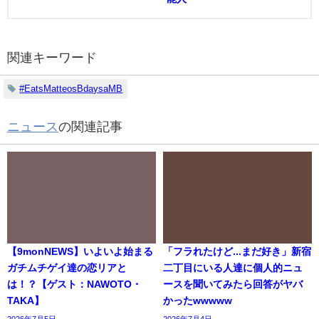
関連キーワード
#EatsMatteosBdaysaMB
ニュース
の関連記事
【9monNEWS】いよいよ始まる
「フラれたけど...まだ好き」新宿
ガチムチゲイ達の恋リアと
二丁目にいる人達に個人的ニュ
は！？【ゲスト：NAWOTO・
ースを聞いてみたら回答がヤバ
TAKA】
かったwwwww
2026年7月5日
2026年7月4日