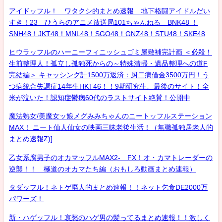
アイドッフル！ ワタクシ的まとめ速報 地下格闘アイドルだい
すき！23 ひうらのアニメ放送局101ちゃんねる BNK48 ！
SNH48！JKT48！MNL48！SGO48！GNZ48！STU48！SKE48
ヒウラッフルのハーニーフィニッシュゴミ屋敷補完計画 ＜必殺！
生前整理人！孤立し孤独死からの～特殊清掃・遺品整理への道F
完結編＞ キャッシング計1500万返済：厨二病借金3500万円！う
つ病統合失調症14年生HKT46！！9期研究生、最後のサイト！全
米が泣いた！認知症鬱病60代のラストサイト絶賛！公開中
魔法熟女/美魔女ッ娘メグみみちゃんのニートッフルステーション
MAX！ ニート仙人仙女の映画三昧老後生活！（無職孤独居老人的
まとめ速報Z)]
乙女系腐男子のオカマッフルMAX2- FX！オ・カマトレーダーの
逆襲！！ 極道のオカマたち編（おもしろ動画まとめ速報）
タダッフル！ネトゲ廃人的まとめ速報！！ネット乞食DE2000万
パワーズ！
新・ハゲッフル！哀愁のハゲ男の髪ってるまとめ速報！！激しく