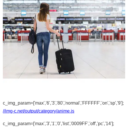
c_img_param=['max','6','3','80','normal','FFFFFF','on','sp','9'];
//img-c.net/output/category/anime.js
c_img_param=['max','3','1','0','list','0009FF','off','pc','14'];