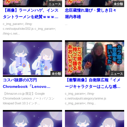
ニュース
未分類
【画像】ラーメンハゲ、インス
忠臣蔵憧れ遊び・愛しき日々
タントラーメンを絶賛ｗｗｗｗ
堀内孝雄
ｗ
c_img_param=; //img-
...
c.net/output/site/202.js c_img_param=;
//img-c.net...
未分類
ニュース
コスパ抜群の3万円
【衝撃画像】自衛隊広報「イメ
Chromebook「Lenovo
ージキャラクターはこんな感じ
Ideapad Duet」10.1インチノー
かな？」
【Amazon.co.jp 限定】Google
c_img_param=; //img-
Chromebook Lenovo ノートパソコン
c.net/output/category/anime.js
トPC 気になる８つのポイント！
Ideapad Duet 10.1インチ...
c_img_param=; //img...
【Chromebook ASUS C202SA
プレゼント企画付】