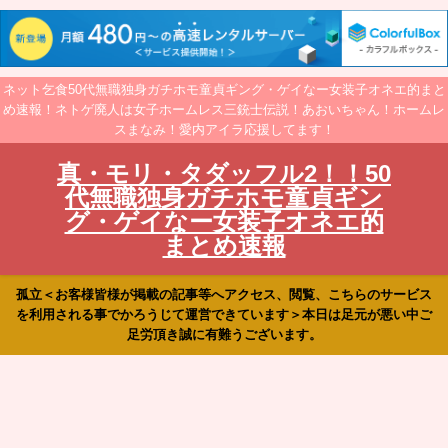
ネット乞食50代無職独身ガチホモ童貞ギング・ゲイなー女装子オネエ的まと
め速報！ネトゲ廃人は女子ホームレス三銃士伝説！あおいちゃん！ホームレ
スまなみ！愛内アイラ応援してます！
真・モリ・タダッフル2！！50
代無職独身ガチホモ童貞ギン
グ・ゲイなー女装子オネエ的
まとめ速報
孤立＜お客様皆様が掲載の記事等へアクセス、閲覧、こちらのサービス
を利用される事でかろうじて運営できています＞本日は足元が悪い中ご
足労頂き誠に有難うございます。