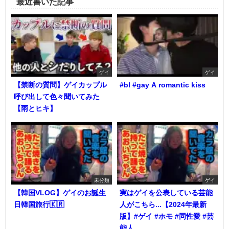
最近書いた記事
ゲイ
ゲイ
【禁断の質問】ゲイカップル
#bl #gay A romantic kiss
呼び出して色々聞いてみた
【雨とヒキ】
未分類
ゲイ
【韓国VLOG】ゲイのお誕生
実はゲイを公表している芸能
日韓国旅行🇰🇷
人がこちら...【2024年最新
版】#ゲイ #ホモ #同性愛 #芸
能人