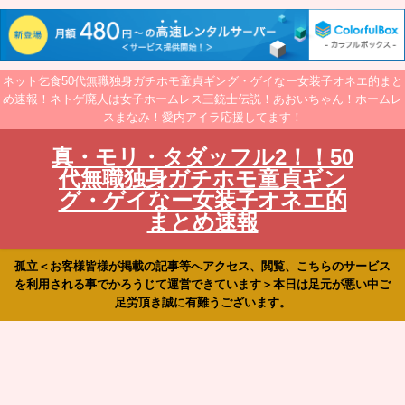
ネット乞食50代無職独身ガチホモ童貞ギング・ゲイなー女装子オネエ的まと
め速報！ネトゲ廃人は女子ホームレス三銃士伝説！あおいちゃん！ホームレ
スまなみ！愛内アイラ応援してます！
真・モリ・タダッフル2！！50
代無職独身ガチホモ童貞ギン
グ・ゲイなー女装子オネエ的
まとめ速報
孤立＜お客様皆様が掲載の記事等へアクセス、閲覧、こちらのサービス
を利用される事でかろうじて運営できています＞本日は足元が悪い中ご
足労頂き誠に有難うございます。