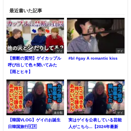
最近書いた記事
ゲイ
ゲイ
【禁断の質問】ゲイカップル
#bl #gay A romantic kiss
呼び出して色々聞いてみた
【雨とヒキ】
未分類
ゲイ
【韓国VLOG】ゲイのお誕生
実はゲイを公表している芸能
日韓国旅行🇰🇷
人がこちら...【2024年最新