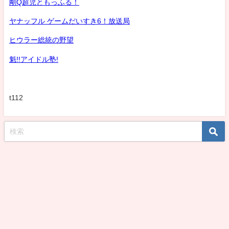
剛Q超児ともっふる！
ヤナッフル ゲームだいすき6！放送局
ヒウラー総統の野望
魁!!アイドル塾!
t112