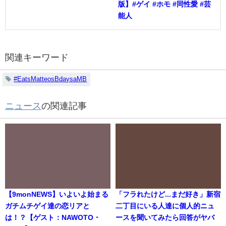
版】#ゲイ #ホモ #同性愛 #芸
能人
関連キーワード
#EatsMatteosBdaysaMB
ニュース
の関連記事
【9monNEWS】いよいよ始まる
「フラれたけど...まだ好き」新宿
ガチムチゲイ達の恋リアと
二丁目にいる人達に個人的ニュ
は！？【ゲスト：NAWOTO・
ースを聞いてみたら回答がヤバ