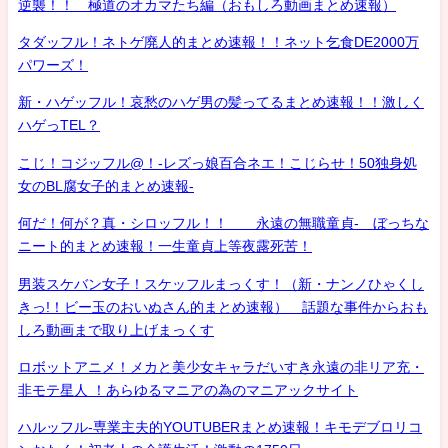
逆襲！！ 極道のオカマたち編（おもしろ動画まとめ速報）
タダッフル！ネトゲ廃人的まとめ速報！！ネット乞食DE2000万
パワーズ！
新・ハゲッフル！哀愁のハゲ男の髪ってるまとめ速報！！激しく
ハゲっTEL？
こじ！コジッフル@！-レズっ娘百合ネエ！こじらせ！50独身処
女のBL腐女子的まとめ速報-
何だ！何が？真・シロッフル！！ 永遠の無職童貞- ぼっちな
ニート的まとめ速報！一生童貞上等夜露死苦！
男装スケバン女子！スケッフルまっくす！（新・ナンノひゃくし
きっ!！ビー玉のおいぬさん的まとめ速報） 話題な事件からおも
しろ動画まで取り上げまっくす
ロボットアニメ！メカと美少女キャラだいすき永遠の非リア充・
非モテ星人 ！あらゆるマニアの為のマニアックサイト
ハルッフル-専業主夫的YOUTUBERまとめ速報！キモデブロリコ