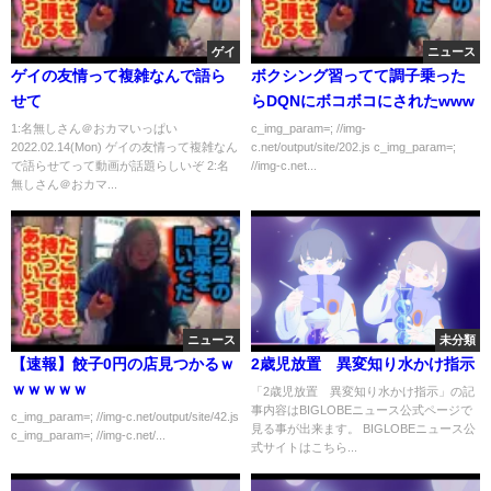
ゲイ
ニュース
ゲイの友情って複雑なんで語ら
ボクシング習ってて調子乗った
せて
らDQNにボコボコにされたwww
1:名無しさん＠おカマいっぱい
c_img_param=; //img-
2022.02.14(Mon) ゲイの友情って複雑なん
c.net/output/site/202.js c_img_param=;
で語らせてって動画が話題らしいぞ 2:名
//img-c.net...
無しさん＠おカマ...
ニュース
未分類
【速報】餃子0円の店見つかるｗ
2歳児放置 異変知り水かけ指示
ｗｗｗｗｗ
「2歳児放置 異変知り水かけ指示」の記
事内容はBIGLOBEニュース公式ページで
c_img_param=; //img-c.net/output/site/42.js
見る事が出来ます。 BIGLOBEニュース公
c_img_param=; //img-c.net/...
式サイトはこちら...