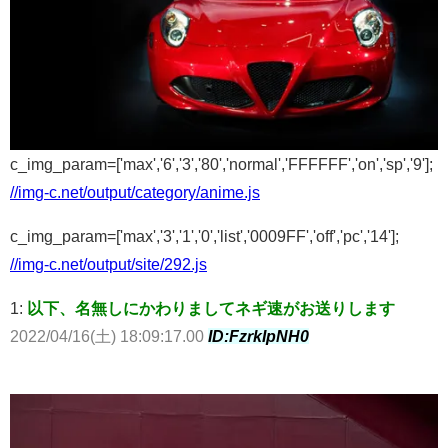
c_img_param=['max','6','3','80','normal','FFFFFF','on','sp','9'];
//img-c.net/output/category/anime.js
c_img_param=['max','3','1','0','list','0009FF','off','pc','14'];
//img-c.net/output/site/292.js
1:
以下、名無しにかわりましてネギ速がお送りします
2022/04/16(土) 18:09:17.00
ID:FzrkIpNH0