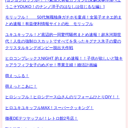
[ヨシヨシロッフル-！！-素浪人勇者カツオンの未解決事件簿へよ
うこそYOUKO！のナンノ洋子のはなしは信じるな編）]
モリッフル！ 50代無職独身ガチホモ童貞！女装子オネエ的ま
とめ速報！有益便利情報サイトの杜 モリッフル
ユキユキッフル！ど底辺的一同驚愕騒然まとめ速報！超氷河期世
代！人生の強制ロスカットですべてを失ったキグナス氷子の愛の
クリスタルキングボンビー脱出大作戦
ヒロコンプレックスNIGHT 的まとめ速報！！子供が欲しいど陰キ
ャアラフィフ女子のめざせ！専業主婦！婚活計画編
萌えっふる！
萌えっとこあに！
ヒロシッフル！ヒロシデース山さんのリフォームひとりDIY！！
ヒロユキユキッフルMAX！スーパークッキング！
徹夜DEテツヤッフル!！レトロ館2号店！