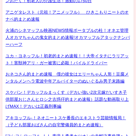
ンおたく！初老人の介護生活！激動の1750日
アニゲタレスト（元祖！アニメッフル） ひきこもりニートのオ
ナベ的まとめ速報
火浦のシネマッフル映画NEWS情報ポータブルの杜！オネエ管理
人オカマちゃんの鬼女的まとめ速報!オカマッフルアタックナンバ
ーハーフ
ユカ・ヨネッフル！初老的まとめ速報！！大帝イタチにラリアッ
ト！害獣神アリ・ガー被害に必殺！パイルドライバー
おネコさん的まとめ速報 僕の彼女はエリーちゃん人形！豆腐メ
ンタルメンヘラ電波中年アルバイターのぬいぐるみ男子末路編
スケバン！デカッフルまっくす（デカい強い2次元嫁だいすき子
供部屋おじさんヒロシ之古惑仔的まとめ速報）話題な動画取り上
げMAX！デカいは正義刑事編
アキヨッフル-！ネオニートスケ番長のエキストラ芸能情報局！
（子ども部屋おばさんの自宅警備員的まとめ速報）