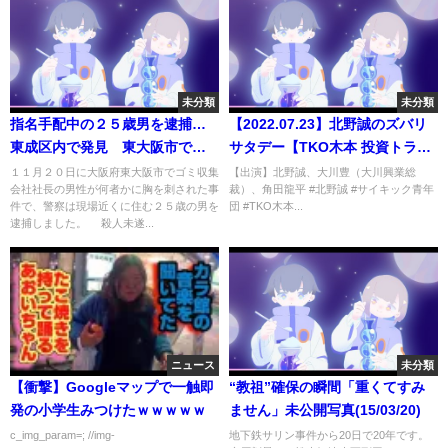
未分類
未分類
指名手配中の２５歳男を逮捕…
【2022.07.23】北野誠のズバリ
東成区内で発見 東大阪市で５
サタデー【TKO木本 投資トラブ
６歳男性が胸刺された事件(2021
ル】
１１月２０日に大阪府東大阪市でゴミ収集
【出演】北野誠、大川豊（大川興業総
会社社長の男性が何者かに胸を刺された事
裁）、角田龍平 #北野誠 #サイキック青年
年11月23日)
件で、警察は現場近くに住む２５歳の男を
団 #TKO木本...
逮捕しました。 殺人未遂...
ニュース
未分類
【衝撃】Googleマップで一触即
“教祖”確保の瞬間「重くてすみ
発の小学生みつけたｗｗｗｗｗ
ません」未公開写真(15/03/20)
c_img_param=; //img-
地下鉄サリン事件から20日で20年です。