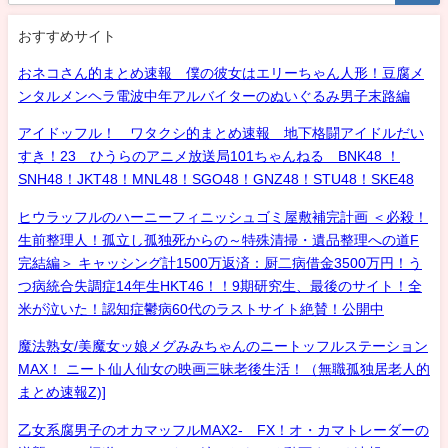
おすすめサイト
おネコさん的まとめ速報 僕の彼女はエリーちゃん人形！豆腐メ
ンタルメンヘラ電波中年アルバイターのぬいぐるみ男子末路編
アイドッフル！ ワタクシ的まとめ速報 地下格闘アイドルだい
すき！23 ひうらのアニメ放送局101ちゃんねる BNK48 ！
SNH48！JKT48！MNL48！SGO48！GNZ48！STU48！SKE48
ヒウラッフルのハーニーフィニッシュゴミ屋敷補完計画 ＜必殺！
生前整理人！孤立し孤独死からの～特殊清掃・遺品整理への道F
完結編＞ キャッシング計1500万返済：厨二病借金3500万円！う
つ病統合失調症14年生HKT46！！9期研究生、最後のサイト！全
米が泣いた！認知症鬱病60代のラストサイト絶賛！公開中
魔法熟女/美魔女ッ娘メグみみちゃんのニートッフルステーション
MAX！ ニート仙人仙女の映画三昧老後生活！（無職孤独居老人的
まとめ速報Z)]
乙女系腐男子のオカマッフルMAX2- FX！オ・カマトレーダーの