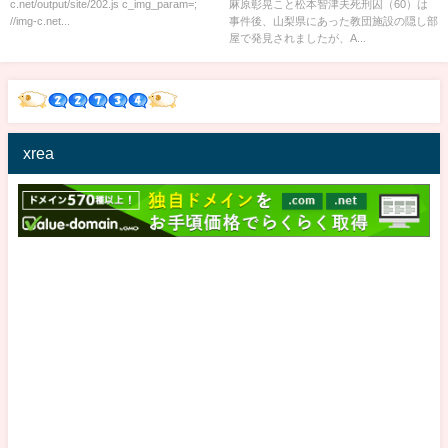
c.net/output/site/202.js c_img_param=;
麻原彰晃こと松本智津夫死刑囚（60）は
//img-c.net...
事件後、山梨県にあった教団施設の隠し部
屋で発見されましたが、A...
xrea