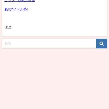
ヒウラー総統の野望
魁!!アイドル塾!
t112
koshirohiroko39jp All Rights Reserved.