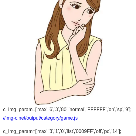
c_img_param=['max','6','3','80','normal','FFFFFF','on','sp','9'];
//img-c.net/output/category/game.js
c_img_param=['max','3','1','0','list','0009FF','off','pc','14'];