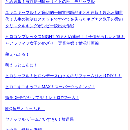
とめ速報！有益便利情報サイトの杜 モリッフル
ユキユキッフル！ど底辺的一同驚愕騒然まとめ速報！超氷河期世
代！人生の強制ロスカットですべてを失ったキグナス氷子の愛の
クリスタルキングボンビー脱出大作戦
ヒロコンプレックスNIGHT 的まとめ速報！！子供が欲しいど陰キ
ャアラフィフ女子のめざせ！専業主婦！婚活計画編
萌えっふる！
萌えっとこあに！
ヒロシッフル！ヒロシデース山さんのリフォームひとりDIY！！
ヒロユキユキッフルMAX！スーパークッキング！
徹夜DEテツヤッフル!！レトロ館2号店！
剛Q超児ともっふる！
ヤナッフル ゲームだいすき6！放送局