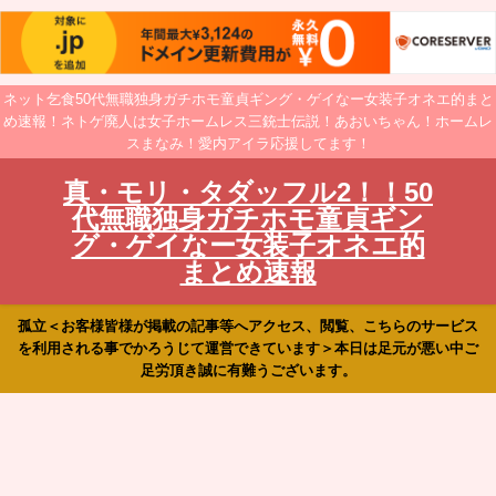
ネット乞食50代無職独身ガチホモ童貞ギング・ゲイなー女装子オネエ的まと
め速報！ネトゲ廃人は女子ホームレス三銃士伝説！あおいちゃん！ホームレ
スまなみ！愛内アイラ応援してます！
真・モリ・タダッフル2！！50
代無職独身ガチホモ童貞ギン
グ・ゲイなー女装子オネエ的
まとめ速報
孤立＜お客様皆様が掲載の記事等へアクセス、閲覧、こちらのサービス
を利用される事でかろうじて運営できています＞本日は足元が悪い中ご
足労頂き誠に有難うございます。