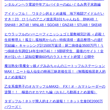
ンタルメンヘラ電波中年アルバイターのぬいぐるみ男子末路編
アイドッフル！ ワタクシ的まとめ速報 地下格闘アイドルだい
すき！23 ひうらのアニメ放送局101ちゃんねる BNK48 ！
SNH48！JKT48！MNL48！SGO48！GNZ48！STU48！SKE48
ヒウラッフルのハーニーフィニッシュゴミ屋敷補完計画 ＜必殺！
生前整理人！孤立し孤独死からの～特殊清掃・遺品整理への道F
完結編＞ キャッシング計1500万返済：厨二病借金3500万円！う
つ病統合失調症14年生HKT46！！9期研究生、最後のサイト！全
米が泣いた！認知症鬱病60代のラストサイト絶賛！公開中
魔法熟女/美魔女ッ娘メグみみちゃんのニートッフルステーション
MAX！ ニート仙人仙女の映画三昧老後生活！（無職孤独居老人的
まとめ速報Z)]
乙女系腐男子のオカマッフルMAX2- FX！オ・カマトレーダーの
逆襲！！ 極道のオカマたち編（おもしろ動画まとめ速報）
タダッフル！ネトゲ廃人的まとめ速報！！ネット乞食DE2000万
パワーズ！