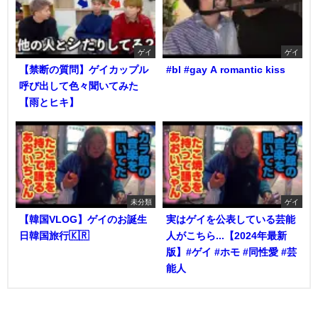
ゲイ
ゲイ
【禁断の質問】ゲイカップル
#bl #gay A romantic kiss
呼び出して色々聞いてみた
【雨とヒキ】
未分類
ゲイ
【韓国VLOG】ゲイのお誕生
実はゲイを公表している芸能
日韓国旅行🇰🇷
人がこちら...【2024年最新
版】#ゲイ #ホモ #同性愛 #芸
能人