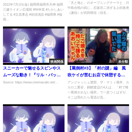
「天と地と」のオープニングテーマと，川
2022年7月1日(金) 福岡県福岡市天神 福岡
中島合戦の回に，石坂浩二演ずる上杉政虎
三越ライオン広場前 #NHK党 #たかしあい
（謙信）が武田晴信（信玄...
してる #立花孝志 #街頭演説 #福岡県 #福
岡...
映画関係
未分類
スニーカーで魅せるスピンやス
【罵倒村#3】「村の謎」編 風
ムーズな動き！『リル・バッ
吹ケイが営むお店で休憩するは
ク』ショート予告
ずが電流地獄！？罵倒祭で村の
Source: https://www.cinemacafe.net/...
アンジャッシュ渡部、ザ・マミィ酒井、カ
カロニ栗谷、錦鯉渡辺の4人は、 「村で唯
謎が解き明かされる！
一罵倒されない場所」で一息つくはずが、
そこは照れたら電流が流...