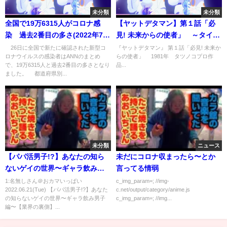
未分類
未分類
全国で19万6315人がコロナ感
【ヤットデタマン】第１話「必
染 過去2番目の多さ(2022年7月
見! 未来からの使者」 ～タイム
27日)
ボカンシリーズ～ #タツノコ #
26日に全国で新たに確認された新型コ
『ヤットデタマン』 第１話「必見! 未来か
ロナウイルスの感染者はANNのまとめ
らの使者」 1981年 タツノコプロ作
名作アニメ #ヤットデタマン #タ
で、19万6315人と過去2番目の多さとなり
品...
イムボカン
ました。 都道府県別...
未分類
ニュース
【パパ活男子!?】あなたの知ら
未だにコロナ収まったら〜とか
ないゲイの世界〜ギャラ飲み男
言ってる情弱
子編〜【業界の裏側】
1:名無しさん＠おカマいっぱい
c_img_param=; //img-
2022.06.21(Tue) 【パパ活男子!?】あなた
c.net/output/category/anime.js
の知らないゲイの世界〜ギャラ飲み男子
c_img_param=; //img...
編〜【業界の裏側】...