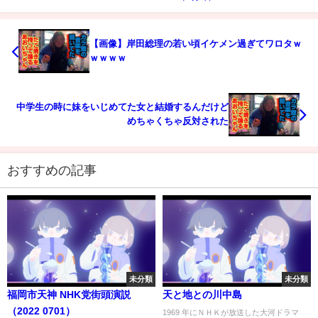
【画像】岸田総理の若い頃イケメン過ぎてワロタｗ
ｗｗｗｗ
中学生の時に妹をいじめてた女と結婚するんだけど
めちゃくちゃ反対された
おすすめの記事
未分類
未分類
福岡市天神 NHK党街頭演説
天と地との川中島
（2022 0701）
1969 年にＮＨＫが放送した大河ドラマ