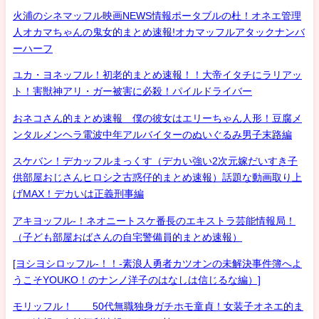
火浦のシネマッフル映画NEWS情報ポータブルの杜！オネエ管理
人オカマちゃんの鬼女的まとめ速報!オカマッフルアタックナンバ
ーハーフ
ユカ・ヨネッフル！初老的まとめ速報！！大帝イタチにラリアッ
ト！害獣神アリ・ガー被害に必殺！パイルドライバー
おネコさん的まとめ速報 僕の彼女はエリーちゃん人形！豆腐メ
ンタルメンヘラ電波中年アルバイターのぬいぐるみ男子末路編
スケバン！デカッフルまっくす（デカい強い2次元嫁だいすき子
供部屋おじさんヒロシ之古惑仔的まとめ速報）話題な動画取り上
げMAX！デカいは正義刑事編
アキヨッフル-！ネオニートスケ番長のエキストラ芸能情報局！
（子ども部屋おばさんの自宅警備員的まとめ速報）
[ヨシヨシロッフル-！！-素浪人勇者カツオンの未解決事件簿へよ
うこそYOUKO！のナンノ洋子のはなしは信じるな編）]
モリッフル！ 50代無職独身ガチホモ童貞！女装子オネエ的ま