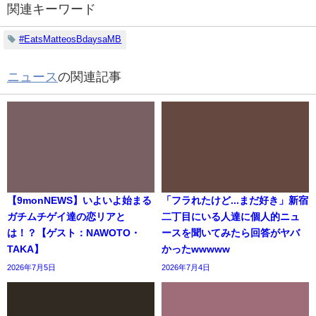
関連キーワード
#EatsMatteosBdaysaMB
ニュース
の関連記事
【9monNEWS】いよいよ始まる
「フラれたけど...まだ好き」新宿
ガチムチゲイ達の恋リアと
二丁目にいる人達に個人的ニュ
は！？【ゲスト：NAWOTO・
ースを聞いてみたら回答がヤバ
TAKA】
かったwwwww
2026年7月5日
2026年7月4日