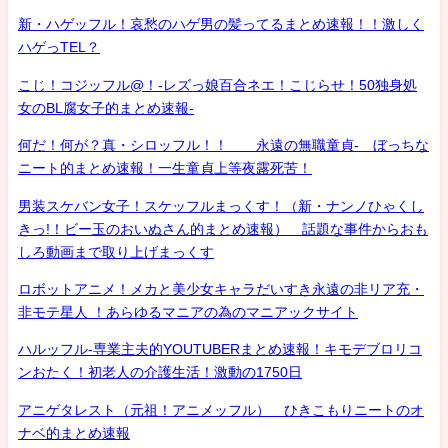
新・ハゲッフル！哀愁のハゲ男の髪ってるまとめ速報！！激しく
ハゲっTEL？
こじ！コジッフル@！-レズっ娘百合ネエ！こじらせ！50独身処
女のBL腐女子的まとめ速報-
何だ！何が？真・シロッフル！！ 永遠の無職童貞- ぼっちな
ニート的まとめ速報！一生童貞上等夜露死苦！
男装スケバン女子！スケッフルまっくす！（新・ナンノひゃくし
きっ!！ビー玉のおいぬさん的まとめ速報） 話題な事件からおも
しろ動画まで取り上げまっくす
ロボットアニメ！メカと美少女キャラだいすき永遠の非リア充・
非モテ星人 ！あらゆるマニアの為のマニアックサイト
ハルッフル-専業主夫的YOUTUBERまとめ速報！キモデブロリコ
ンおたく！初老人の介護生活！激動の1750日
アニゲタレスト（元祖！アニメッフル） ひきこもりニートのオ
ナベ的まとめ速報