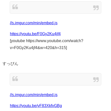
//s.imgur.com/min/embed.js
https://youtu.be/F0Gy2Ku4jf4
[youtube https://www.youtube.com/watch?
v=F0Gy2Ku4jf4&w=420&h=315]
すっぴん
//s.imgur.com/min/embed.js
https://youtu.be/yF83XkfvGBg