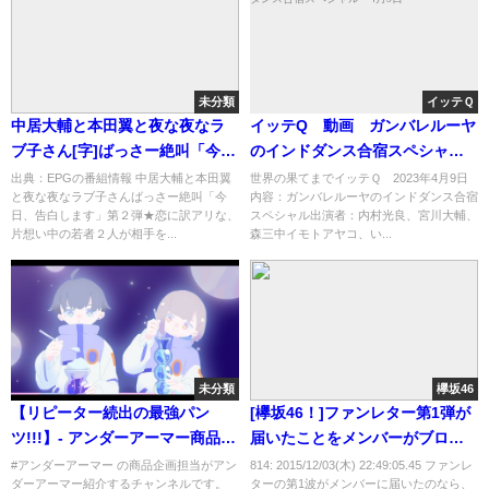
未分類
イッテＱ
中居大輔と本田翼と夜な夜なラ
イッテQ 動画 ガンバレルーヤ
ブ子さん[字]ばっさー絶叫「今
のインドダンス合宿スペシャ
日、告白します」第２弾★…の
ル 4月9日
出典：EPGの番組情報 中居大輔と本田翼
世界の果てまでイッテＱ 2023年4月9日
と夜な夜なラブ子さんばっさー絶叫「今
内容：ガンバレルーヤのインドダンス合宿
番組内容解析まとめ
日、告白します」第２弾★恋に訳アリな、
スペシャル出演者：内村光良、宮川大輔、
片想い中の若者２人が相手を...
森三中イモトアヤコ、い...
未分類
欅坂46
【リピーター続出の最強パン
[欅坂46！]ファンレター第1弾が
ツ!!!】- アンダーアーマー商品紹
届いたことをメンバーがブログ
介Vol.50 -
で報告！ この短期間で長濱ねる
#アンダーアーマー の商品企画担当がアン
814: 2015/12/03(木) 22:49:05.45 ファンレ
ダーアーマー紹介するチャンネルです。
ターの第1波がメンバーに届いたのなら、
からも手紙が届いたwwww（画