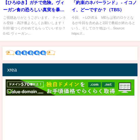
【ひろゆき】ガチで危険。ヴィ
「約束のネバーランド」 - イコノ
ーガン食の恐ろしい真実を暴露
イ、どーですか？（TBS）
します。その食生活を続けると
ご視聴ありがとうございます。 チャンネ
今回、＝LOVE＆≠MEらは初のロケとな
ル登録・高評価よろしくお願いします！
るが今回を含めあと2回で番組が終わると
将来とんでもないことに…ひろ
0:00 嘘つくのやめてもらっていいすか？
いう。そしてロケ地はバ... Source:
ゆきがヴィーガン・ベジタリア
0:41 ヴィーガン...
https://...
ンに物申す【ひろゆき切り抜き/
論破/ビーガン】
xrea