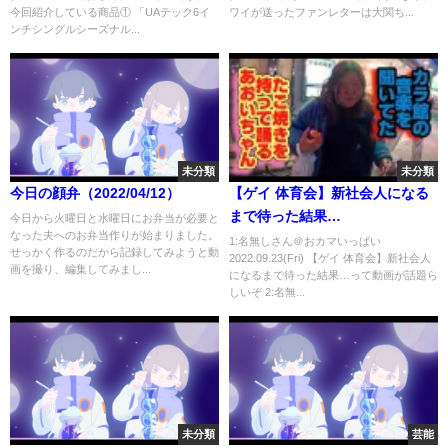
今回紹介している商品① 「UAテック6イ
ワイが送ったファンレターは大関ち...
像あり）
ンチシングルシーズナル...
未分類
未分類
今日の顔弁（2022/04/12）
【ゲイ 体育会】新社会人になる
まで待った結果…
今日から火曜日と水曜日にお弁当が必要と
なった夫へのお弁当作りが始まりました。
1:名無しさん＠おカマいっぱい
せっかく作るのだから記録してみようと動
2022.09.23(Fri) 【ゲイ 体育会】新社会人
画を撮り、編集してみまし...
になるまで待った結果…って動画が話題ら
しいぞ 2:名無...
未分類
芸能