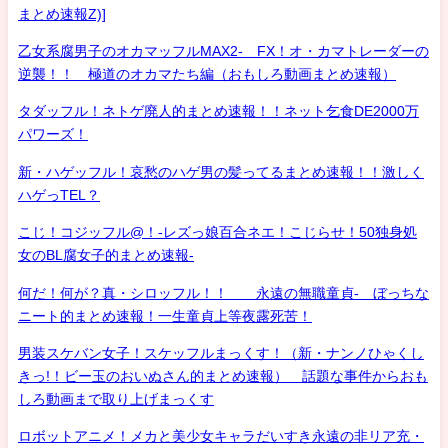
まとめ速報Z)]
乙女系腐男子のオカマッフルMAX2- FX！オ・カマトレーダーの
逆襲！！ 極道のオカマたち編（おもしろ動画まとめ速報）
タダッフル！ネトゲ廃人的まとめ速報！！ネット乞食DE2000万
パワーズ！
新・ハゲッフル！哀愁のハゲ男の髪ってるまとめ速報！！激しく
ハゲっTEL？
こじ！コジッフル@！-レズっ娘百合ネエ！こじらせ！50独身処
女のBL腐女子的まとめ速報-
何だ！何が？真・シロッフル！！ 永遠の無職童貞- ぼっちな
ニート的まとめ速報！一生童貞上等夜露死苦！
男装スケバン女子！スケッフルまっくす！（新・ナンノひゃくし
きっ!！ビー玉のおいぬさん的まとめ速報） 話題な事件からおも
しろ動画まで取り上げまっくす
ロボットアニメ！メカと美少女キャラだいすき永遠の非リア充・