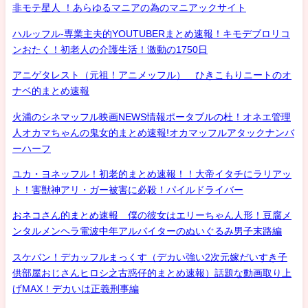
非モテ星人 ！あらゆるマニアの為のマニアックサイト
ハルッフル-専業主夫的YOUTUBERまとめ速報！キモデブロリコ
ンおたく！初老人の介護生活！激動の1750日
アニゲタレスト（元祖！アニメッフル） ひきこもりニートのオ
ナベ的まとめ速報
火浦のシネマッフル映画NEWS情報ポータブルの杜！オネエ管理
人オカマちゃんの鬼女的まとめ速報!オカマッフルアタックナンバ
ーハーフ
ユカ・ヨネッフル！初老的まとめ速報！！大帝イタチにラリアッ
ト！害獣神アリ・ガー被害に必殺！パイルドライバー
おネコさん的まとめ速報 僕の彼女はエリーちゃん人形！豆腐メ
ンタルメンヘラ電波中年アルバイターのぬいぐるみ男子末路編
スケバン！デカッフルまっくす（デカい強い2次元嫁だいすき子
供部屋おじさんヒロシ之古惑仔的まとめ速報）話題な動画取り上
げMAX！デカいは正義刑事編