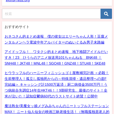
おすすめサイト
おネコさん的まとめ速報 僕の彼女はエリーちゃん人形！豆腐メ
ンタルメンヘラ電波中年アルバイターのぬいぐるみ男子末路編
アイドッフル！ ワタクシ的まとめ速報 地下格闘アイドルだい
すき！23 ひうらのアニメ放送局101ちゃんねる BNK48 ！
SNH48！JKT48！MNL48！SGO48！GNZ48！STU48！SKE48
ヒウラッフルのハーニーフィニッシュゴミ屋敷補完計画 ＜必殺！
生前整理人！孤立し孤独死からの～特殊清掃・遺品整理への道F
完結編＞ キャッシング計1500万返済：厨二病借金3500万円！う
つ病統合失調症14年生HKT46！！9期研究生、最後のサイト！全
米が泣いた！認知症鬱病60代のラストサイト絶賛！公開中
魔法熟女/美魔女ッ娘メグみみちゃんのニートッフルステーション
MAX！ ニート仙人仙女の映画三昧老後生活！（無職孤独居老人的