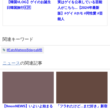
【韓国VLOG】ゲイのお誕生
実はゲイを公表している芸能
日韓国旅行🇰🇷
人がこちら...【2024年最新
版】#ゲイ #ホモ #同性愛 #芸
能人
関連キーワード
#EatsMatteosBdaysaMB
ニュース
の関連記事
【9monNEWS】いよいよ始まる
「フラれたけど...まだ好き」新宿