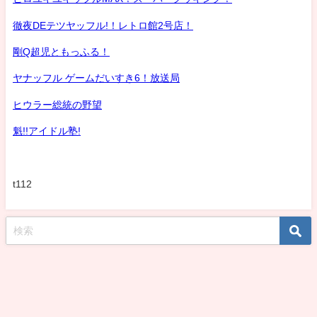
徹夜DEテツヤッフル!！レトロ館2号店！
剛Q超児ともっふる！
ヤナッフル ゲームだいすき6！放送局
ヒウラー総統の野望
魁!!アイドル塾!
t112