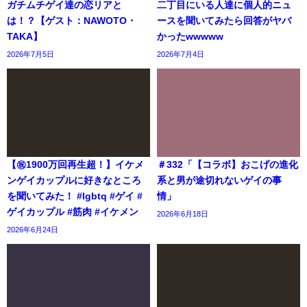
ガチムチゲイ達の恋リアと
二丁目にいる人達に個人的ニュ
は！？【ゲスト：NAWOTO・
ースを聞いてみたら回答がヤバ
TAKA】
かったwwwww
2026年7月5日
2026年7月4日
【㊗️1900万回再生超！】イケメ
＃332「【コラボ】おこげの進化
ンゲイカップルに好きなところ
系と男が途切れないゲイの事
を聞いてみた！ #lgbtq #ゲイ #
情」
ゲイカップル #筋肉 #イケメン
2026年6月18日
2026年6月24日