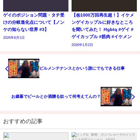
ゲイのポジション問題・タチ受
【㊗️1000万回再生超！】イケメ
けの分岐進化点について【ノン
ンゲイカップルに好きなところ
ケの知らない世界 #3】
を聞いてみた！ #lgbtq #ゲイ #
ゲイカップル #筋肉 #イケメン
2026年6月1日
2026年1月2日
ビルメンテナンスとかいう誰にでもできる仕事
お歳暮でビールとか酒贈る奴って何考えてんの？
おすすめの記事