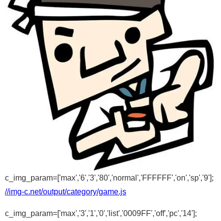
c_img_param=['max','6','3','80','normal','FFFFFF','on','sp','9'];
//img-c.net/output/category/game.js
c_img_param=['max','3','1','0','list','0009FF','off','pc','14'];