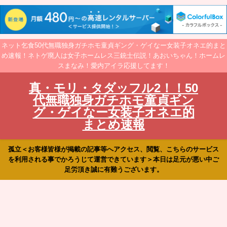
ネット乞食50代無職独身ガチホモ童貞ギング・ゲイなー女装子オネエ的まと
め速報！ネトゲ廃人は女子ホームレス三銃士伝説！あおいちゃん！ホームレ
スまなみ！愛内アイラ応援してます！
真・モリ・タダッフル2！！50
代無職独身ガチホモ童貞ギン
グ・ゲイなー女装子オネエ的
まとめ速報
孤立＜お客様皆様が掲載の記事等へアクセス、閲覧、こちらのサービス
を利用される事でかろうじて運営できています＞本日は足元が悪い中ご
足労頂き誠に有難うございます。