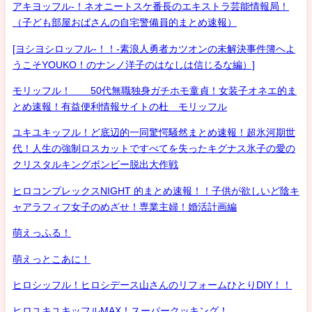
アキヨッフル-！ネオニートスケ番長のエキストラ芸能情報局！
（子ども部屋おばさんの自宅警備員的まとめ速報）
[ヨシヨシロッフル-！！-素浪人勇者カツオンの未解決事件簿へよ
うこそYOUKO！のナンノ洋子のはなしは信じるな編）]
モリッフル！ 50代無職独身ガチホモ童貞！女装子オネエ的ま
とめ速報！有益便利情報サイトの杜 モリッフル
ユキユキッフル！ど底辺的一同驚愕騒然まとめ速報！超氷河期世
代！人生の強制ロスカットですべてを失ったキグナス氷子の愛の
クリスタルキングボンビー脱出大作戦
ヒロコンプレックスNIGHT 的まとめ速報！！子供が欲しいど陰キ
ャアラフィフ女子のめざせ！専業主婦！婚活計画編
萌えっふる！
萌えっとこあに！
ヒロシッフル！ヒロシデース山さんのリフォームひとりDIY！！
ヒロユキユキッフルMAX！スーパークッキング！