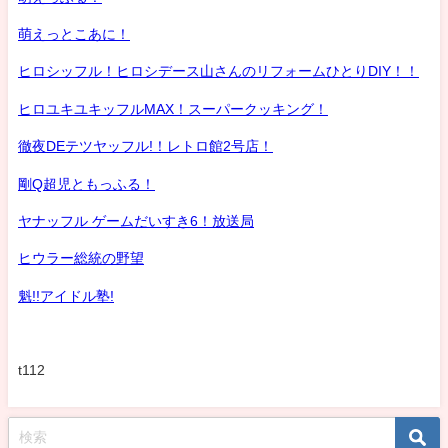
萌えっとこあに！
ヒロシッフル！ヒロシデース山さんのリフォームひとりDIY！！
ヒロユキユキッフルMAX！スーパークッキング！
徹夜DEテツヤッフル!！レトロ館2号店！
剛Q超児ともっふる！
ヤナッフル ゲームだいすき6！放送局
ヒウラー総統の野望
魁!!アイドル塾!
t112