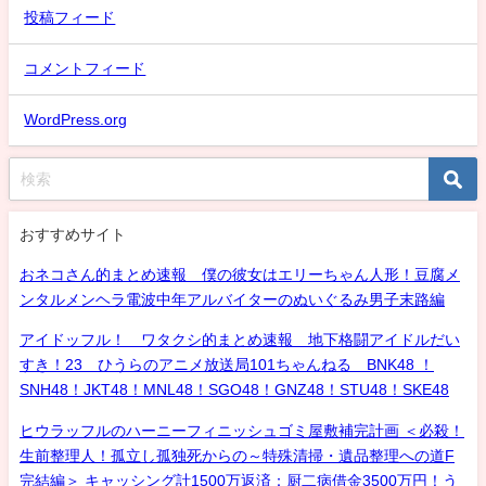
投稿フィード
コメントフィード
WordPress.org
おすすめサイト
おネコさん的まとめ速報 僕の彼女はエリーちゃん人形！豆腐メ
ンタルメンヘラ電波中年アルバイターのぬいぐるみ男子末路編
アイドッフル！ ワタクシ的まとめ速報 地下格闘アイドルだい
すき！23 ひうらのアニメ放送局101ちゃんねる BNK48 ！
SNH48！JKT48！MNL48！SGO48！GNZ48！STU48！SKE48
ヒウラッフルのハーニーフィニッシュゴミ屋敷補完計画 ＜必殺！
生前整理人！孤立し孤独死からの～特殊清掃・遺品整理への道F
完結編＞ キャッシング計1500万返済：厨二病借金3500万円！う