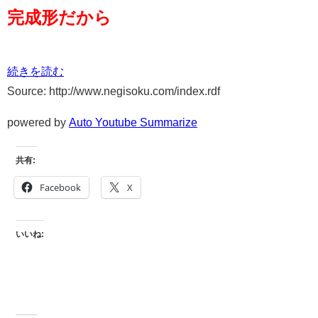
完成形だから
続きを読む
Source: http://www.negisoku.com/index.rdf
powered by
Auto Youtube Summarize
共有:
Facebook
X
いいね: