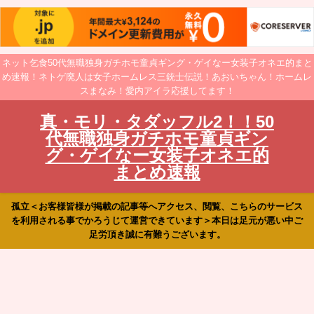
ネット乞食50代無職独身ガチホモ童貞ギング・ゲイなー女装子オネエ的まと
め速報！ネトゲ廃人は女子ホームレス三銃士伝説！あおいちゃん！ホームレ
スまなみ！愛内アイラ応援してます！
真・モリ・タダッフル2！！50
代無職独身ガチホモ童貞ギン
グ・ゲイなー女装子オネエ的
まとめ速報
孤立＜お客様皆様が掲載の記事等へアクセス、閲覧、こちらのサービス
を利用される事でかろうじて運営できています＞本日は足元が悪い中ご
足労頂き誠に有難うございます。