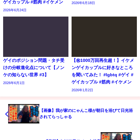
ゲイカップル #筋肉 #イケメン
2026年6月18日
2026年6月24日
ゲイのポジション問題・タチ受
【㊗️1000万回再生超！】イケメ
けの分岐進化点について【ノン
ンゲイカップルに好きなところ
ケの知らない世界 #3】
を聞いてみた！ #lgbtq #ゲイ #
ゲイカップル #筋肉 #イケメン
2026年6月1日
2026年1月2日
【画像】我が家のにゃんこ様が朝日を浴びて日光浴
されてらっしゃる