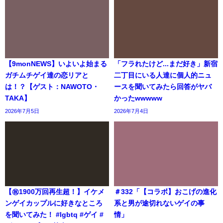
【9monNEWS】いよいよ始まる
「フラれたけど...まだ好き」新宿
ガチムチゲイ達の恋リアと
二丁目にいる人達に個人的ニュ
は！？【ゲスト：NAWOTO・
ースを聞いてみたら回答がヤバ
TAKA】
かったwwwww
2026年7月5日
2026年7月4日
【㊗️1900万回再生超！】イケメ
＃332「【コラボ】おこげの進化
ンゲイカップルに好きなところ
系と男が途切れないゲイの事
を聞いてみた！ #lgbtq #ゲイ #
情」