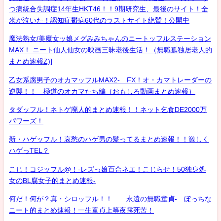
つ病統合失調症14年生HKT46！！9期研究生、最後のサイト！全
米が泣いた！認知症鬱病60代のラストサイト絶賛！公開中
魔法熟女/美魔女ッ娘メグみみちゃんのニートッフルステーション
MAX！ ニート仙人仙女の映画三昧老後生活！（無職孤独居老人的
まとめ速報Z)]
乙女系腐男子のオカマッフルMAX2- FX！オ・カマトレーダーの
逆襲！！ 極道のオカマたち編（おもしろ動画まとめ速報）
タダッフル！ネトゲ廃人的まとめ速報！！ネット乞食DE2000万
パワーズ！
新・ハゲッフル！哀愁のハゲ男の髪ってるまとめ速報！！激しく
ハゲっTEL？
こじ！コジッフル@！-レズっ娘百合ネエ！こじらせ！50独身処
女のBL腐女子的まとめ速報-
何だ！何が？真・シロッフル！！ 永遠の無職童貞- ぼっちな
ニート的まとめ速報！一生童貞上等夜露死苦！