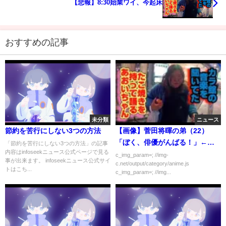
【悲報】8:30始業ワイ、今起床
おすすめの記事
未分類
ニュース
節約を苦行にしない3つの方法
【画像】菅田将暉の弟（22）
「ぼく、俳優がんばる！」←ど
「節約を苦行にしない3つの方法」の記事
内容はinfoseekニュース公式ページで見る
うする？
c_img_param=; //img-
事が出来ます。 infoseekニュース公式サイ
c.net/output/category/anime.js
トはこち...
c_img_param=; //img...