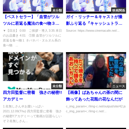
未分類
映画関係
【ベストセラー】「血管がツル
ガイ・リッチー＆キャストが撮
ツルに若返る魔法の食べ物３
影ふり返る『キャッシュトラッ
選」を世界一わかりやすく要約
ク』メイキング映像
▼【目次】 0:00 ご挨拶・導入 3:35 本日
Source: https://www.cinemacafe.net/...
のお品書き 4:01 ①限 血管がツルツルに
してみた【本要約】
若返る食べ物１ ネバネバ・ヌルヌル系の
食べ物 ...
未分類
ニュース
四方田監督に密着 強さの秘密!!
【画像】ばあちゃんの茶の間に
アカデミー
飾ってあった花瓶の花なんだが
1:名無しさん＠お腹いっぱい
c_img_param=; //img-c.net/output/site/42.js
2021.12.09(Thu) 四方田監督に密着 強さ
c_img_param=; //img-c.net/...
の秘密!!アカデミーって動画が話題らしい
ぞ 2:名無しさん...