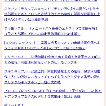
スケバン！デカッフルまっくす（デカい強い2次元嫁だいすき子
供部屋おじさんヒロシ之古惑仔的まとめ速報）話題な動画取り上
げMAX！デカいは正義刑事編
アキヨッフル-！ネオニートスケ番長のエキストラ芸能情報局！
（子ども部屋おばさんの自宅警備員的まとめ速報）
[ヨシヨシロッフル-！！-素浪人勇者カツオンの未解決事件簿へよ
うこそYOUKO！のナンノ洋子のはなしは信じるな編）]
モリッフル！ 50代無職独身ガチホモ童貞！女装子オネエ的ま
とめ速報！有益便利情報サイトの杜 モリッフル
ユキユキッフル！ど底辺的一同驚愕騒然まとめ速報！超氷河期世
代！人生の強制ロスカットですべてを失ったキグナス氷子の愛の
クリスタルキングボンビー脱出大作戦
ヒロコンプレックスNIGHT 的まとめ速報！！子供が欲しいど陰キ
ャアラフィフ女子のめざせ！専業主婦！婚活計画編
萌えっふる！