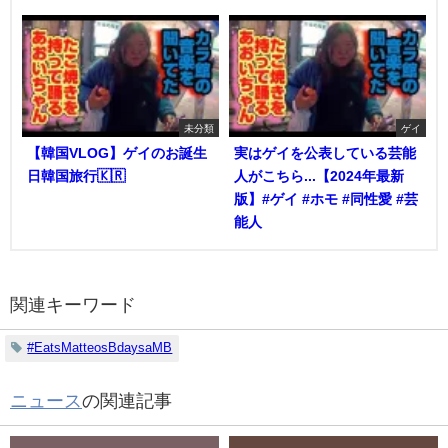
未分類
ゲイ
【韓国VLOG】ゲイのお誕生
実はゲイを公表している芸能
日韓国旅行🇰🇷
人がこちら...【2024年最新
版】#ゲイ #ホモ #同性愛 #芸
能人
関連キーワード
#EatsMatteosBdaysaMB
ニュース
の関連記事