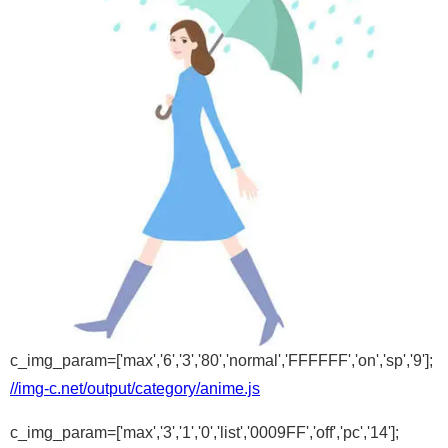
c_img_param=['max','6','3','80','normal','FFFFFF','on','sp','9'];
//img-c.net/output/category/anime.js
c_img_param=['max','3','1','0','list','0009FF','off','pc','14'];