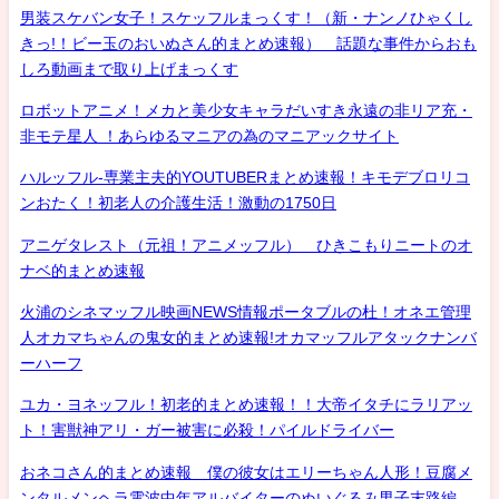
男装スケバン女子！スケッフルまっくす！（新・ナンノひゃくし
きっ!！ビー玉のおいぬさん的まとめ速報） 話題な事件からおも
しろ動画まで取り上げまっくす
ロボットアニメ！メカと美少女キャラだいすき永遠の非リア充・
非モテ星人 ！あらゆるマニアの為のマニアックサイト
ハルッフル-専業主夫的YOUTUBERまとめ速報！キモデブロリコ
ンおたく！初老人の介護生活！激動の1750日
アニゲタレスト（元祖！アニメッフル） ひきこもりニートのオ
ナベ的まとめ速報
火浦のシネマッフル映画NEWS情報ポータブルの杜！オネエ管理
人オカマちゃんの鬼女的まとめ速報!オカマッフルアタックナンバ
ーハーフ
ユカ・ヨネッフル！初老的まとめ速報！！大帝イタチにラリアッ
ト！害獣神アリ・ガー被害に必殺！パイルドライバー
おネコさん的まとめ速報 僕の彼女はエリーちゃん人形！豆腐メ
ンタルメンヘラ電波中年アルバイターのぬいぐるみ男子末路編