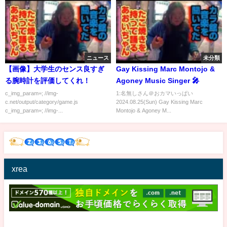
ニュース
未分類
【画像】大学生のセンス良すぎ
Gay Kissing Marc Montojo &
る腕時計を評価してくれ！
Agoney Music Singer 🎤
c_img_param=; //img-
1:名無しさん＠おカマいっぱい
c.net/output/category/game.js
2024.08.25(Sun) Gay Kissing Marc
c_img_param=; //img-...
Montojo & Agoney M...
xrea