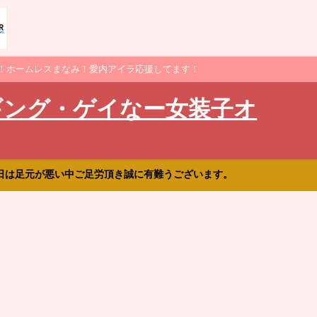
！ホームレスまなみ！愛内アイラ応援してます！
ギング・ゲイなー女装子オ
日は足元が悪い中ご足労頂き誠に有難うございます。