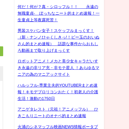
何だ！何が？真・シロッフル！！ 永遠の
無職童貞- ぼっちなニート的まとめ速報！一
生童貞上等夜露死苦！
男装スケバン女子！スケッフルまっくす！
（新・ナンノひゃくしきっ!！ビー玉のおいぬ
さん的まとめ速報） 話題な事件からおもし
ろ動画まで取り上げまっくす
ロボットアニメ！メカと美少女キャラだいす
き永遠の非リア充・非モテ星人 ！あらゆるマ
ニアの為のマニアックサイト
ハルッフル-専業主夫的YOUTUBERまとめ速
報！キモデブロリコンおたく！初老人の介護
生活！激動の1750日
アニゲタレスト（元祖！アニメッフル） ひ
きこもりニートのオナベ的まとめ速報
火浦のシネマッフル映画NEWS情報ポータブ