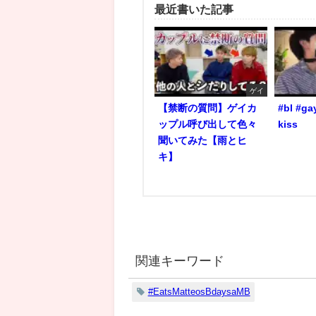
最近書いた記事
ゲイ
【禁断の質問】ゲイカ
#bl #ga
ップル呼び出して色々
kiss
聞いてみた【雨とヒ
キ】
関連キーワード
#EatsMatteosBdaysaMB