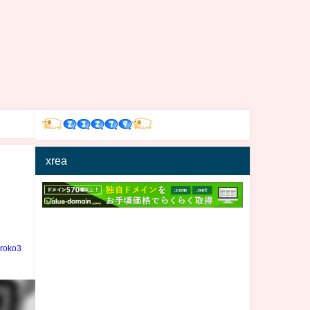
xrea
iroko3