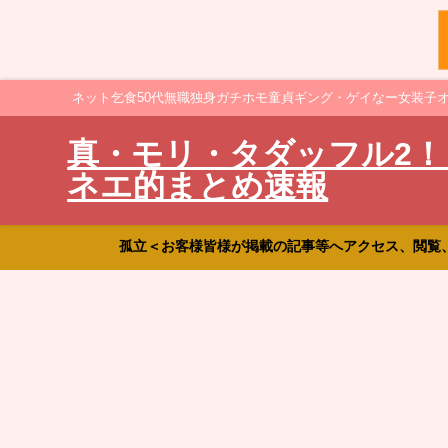
ネット乞食50代無職独身ガチホモ童貞ギング・ゲイなー女装子
真・モリ・タダッフル2！
ネエ的まとめ速報
孤立＜お客様皆様が掲載の記事等へアクセス、閲覧