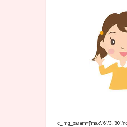
c_img_param=['max','6','3','80','no