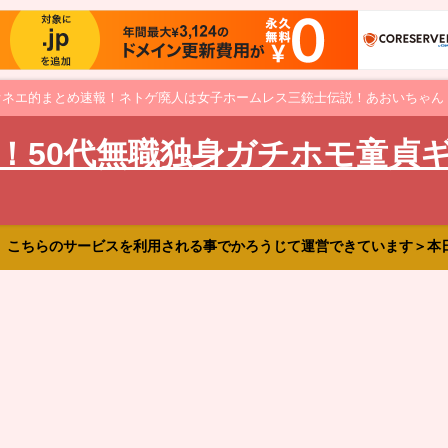
オネエ的まとめ速報！ネトゲ廃人は女子ホームレス三銃士伝説！あおいちゃん
！50代無職独身ガチホモ童貞
、こちらのサービスを利用される事でかろうじて運営できています＞本