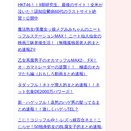
HKT46！！9期研究生、最後のサイト！全米が
泣いた！認知症鬱病60代のラストサイト絶
賛！公開中
魔法熟女/美魔女ッ娘メグみみちゃんのニート
ッフルステーションMAX！ ニート仙人仙女の
映画三昧老後生活！（無職孤独居老人的まと
め速報Z)]
乙女系腐男子のオカマッフルMAX2- FX！
オ・カマトレーダーの逆襲！！ 極道のオカ
マたち編（おもしろ動画まとめ速報）
タダッフル！ネトゲ廃人的まとめ速報！！ネ
ット乞食DE2000万パワーズ！
新・ハゲッフル！哀愁のハゲ男の髪ってるま
とめ速報！！激しくハゲっTEL？
こじ！コジッフル@！-レズっ娘百合ネエ！こ
じらせ！50独身処女のBL腐女子的まとめ速報-