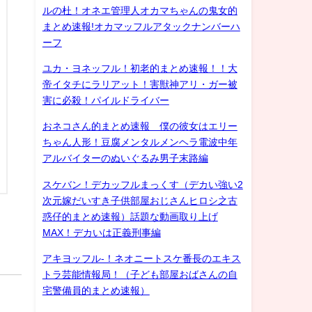
ルの杜！オネエ管理人オカマちゃんの鬼女的
まとめ速報!オカマッフルアタックナンバーハ
ーフ
ユカ・ヨネッフル！初老的まとめ速報！！大
帝イタチにラリアット！害獣神アリ・ガー被
害に必殺！パイルドライバー
おネコさん的まとめ速報 僕の彼女はエリー
ちゃん人形！豆腐メンタルメンヘラ電波中年
アルバイターのぬいぐるみ男子末路編
スケバン！デカッフルまっくす（デカい強い2
次元嫁だいすき子供部屋おじさんヒロシ之古
惑仔的まとめ速報）話題な動画取り上げ
MAX！デカいは正義刑事編
アキヨッフル-！ネオニートスケ番長のエキス
トラ芸能情報局！（子ども部屋おばさんの自
宅警備員的まとめ速報）