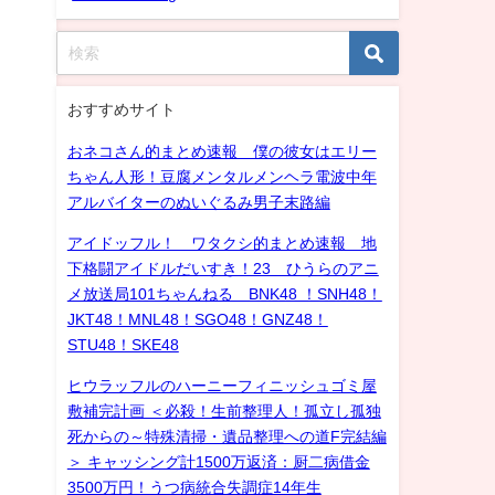
おすすめサイト
おネコさん的まとめ速報 僕の彼女はエリー
ちゃん人形！豆腐メンタルメンヘラ電波中年
アルバイターのぬいぐるみ男子末路編
アイドッフル！ ワタクシ的まとめ速報 地
下格闘アイドルだいすき！23 ひうらのアニ
メ放送局101ちゃんねる BNK48 ！SNH48！
JKT48！MNL48！SGO48！GNZ48！
STU48！SKE48
ヒウラッフルのハーニーフィニッシュゴミ屋
敷補完計画 ＜必殺！生前整理人！孤立し孤独
死からの～特殊清掃・遺品整理への道F完結編
＞ キャッシング計1500万返済：厨二病借金
3500万円！うつ病統合失調症14年生