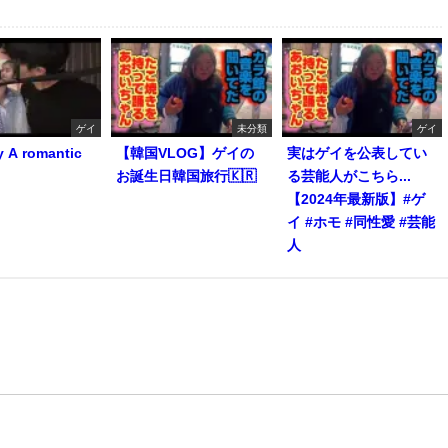
ゲイ
未分類
ゲイ
y A romantic
【韓国VLOG】ゲイの
実はゲイを公表してい
お誕生日韓国旅行🇰🇷
る芸能人がこちら...
【2024年最新版】#ゲ
イ #ホモ #同性愛 #芸能
人