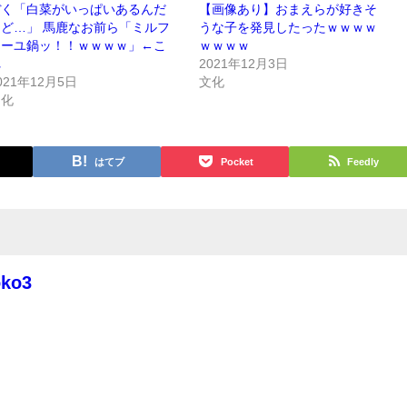
ぼく「白菜がいっぱいあるんだ
【画像あり】おまえらが好きそ
けど…」 馬鹿なお前ら「ミルフ
うな子を発見したったｗｗｗｗ
ィーユ鍋ッ！！ｗｗｗｗ」←こ
ｗｗｗｗ
れ
2021年12月3日
021年12月5日
文化
文化
はてブ
Pocket
Feedly
oko3