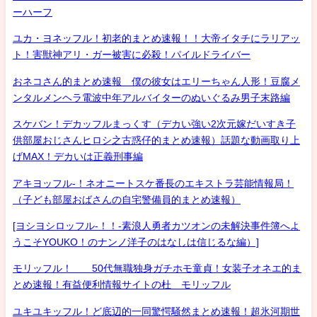
ーハーフ
ユカ・ヨネッフル！初老的まとめ速報！！大帝イタチにラリアッ
ト！害獣神アリ・ガー被害に必殺！パイルドライバー
おネコさん的まとめ速報 僕の彼女はエリーちゃん人形！豆腐メ
ンタルメンヘラ電波中年アルバイターのぬいぐるみ男子末路編
スケバン！デカッフルまっくす（デカい強い2次元嫁だいすき子
供部屋おじさんヒロシ之古惑仔的まとめ速報）話題な動画取り上
げMAX！デカいは正義刑事編
アキヨッフル-！ネオニートスケ番長のエキストラ芸能情報局！
（子ども部屋おばさんの自宅警備員的まとめ速報）
[ヨシヨシロッフル-！！-素浪人勇者カツオンの未解決事件簿へよ
うこそYOUKO！のナンノ洋子のはなしは信じるな編）]
モリッフル！ 50代無職独身ガチホモ童貞！女装子オネエ的ま
とめ速報！有益便利情報サイトの杜 モリッフル
ユキユキッフル！ど底辺的一同驚愕騒然まとめ速報！超氷河期世