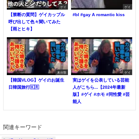
ゲイ
ゲイ
【禁断の質問】ゲイカップル
#bl #gay A romantic kiss
呼び出して色々聞いてみた
【雨とヒキ】
未分類
ゲイ
【韓国VLOG】ゲイのお誕生
実はゲイを公表している芸能
日韓国旅行🇰🇷
人がこちら...【2024年最新
版】#ゲイ #ホモ #同性愛 #芸
能人
関連キーワード