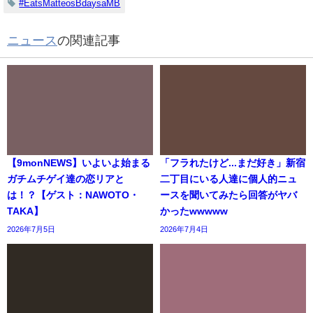
#EatsMatteosBdaysaMB
ニュース
の関連記事
【9monNEWS】いよいよ始まる
「フラれたけど...まだ好き」新宿
ガチムチゲイ達の恋リアと
二丁目にいる人達に個人的ニュ
は！？【ゲスト：NAWOTO・
ースを聞いてみたら回答がヤバ
TAKA】
かったwwwww
2026年7月5日
2026年7月4日