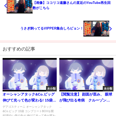
【画像】ココリコ遠藤さんの直近のYouTube再生回
数がこちら
うさぎ飼ってるVIPPER集合しろピョン！
おすすめの記事
未分類
未分類
オーシャンアタック&Co.ビッグ
【閲覧注意】 顔面が歪み、 眼球
伸びて光って色が変わる! 15袋
が飛び出る奇病 クルーゾン症
コンプリートBOX開封!
候群
デアゴスティーニ オーシャンアタック
...
&Co.ビッグ 15袋 コンプリートBOXを開
封!面白い形の魚が 伸びて光って色が変わ