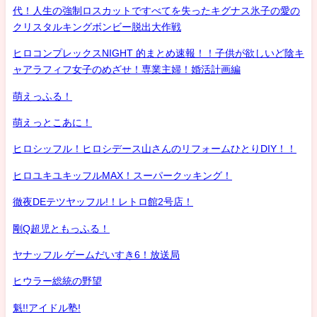
代！人生の強制ロスカットですべてを失ったキグナス氷子の愛の
クリスタルキングボンビー脱出大作戦
ヒロコンプレックスNIGHT 的まとめ速報！！子供が欲しいど陰キ
ャアラフィフ女子のめざせ！専業主婦！婚活計画編
萌えっふる！
萌えっとこあに！
ヒロシッフル！ヒロシデース山さんのリフォームひとりDIY！！
ヒロユキユキッフルMAX！スーパークッキング！
徹夜DEテツヤッフル!！レトロ館2号店！
剛Q超児ともっふる！
ヤナッフル ゲームだいすき6！放送局
ヒウラー総統の野望
魁!!アイドル塾!