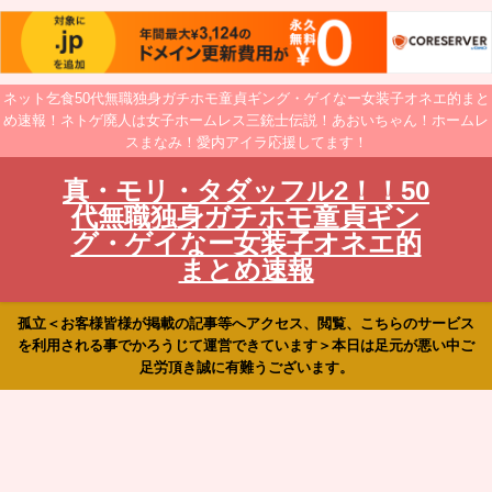
ネット乞食50代無職独身ガチホモ童貞ギング・ゲイなー女装子オネエ的まと
め速報！ネトゲ廃人は女子ホームレス三銃士伝説！あおいちゃん！ホームレ
スまなみ！愛内アイラ応援してます！
真・モリ・タダッフル2！！50
代無職独身ガチホモ童貞ギン
グ・ゲイなー女装子オネエ的
まとめ速報
孤立＜お客様皆様が掲載の記事等へアクセス、閲覧、こちらのサービス
を利用される事でかろうじて運営できています＞本日は足元が悪い中ご
足労頂き誠に有難うございます。