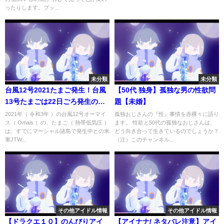
ったりします。ブッ...
未分類
未分類
台風12号2021たまご発生！台風
【50代 独身】孤独な男の性欲問
13号たまごは22日ごろ発生の可
題【未婚】
能性で進路予想は北西へ
2021年（ 令和3年 ）の台風12号オーマイ
孤独おじさんの『性』事情を赤裸々に語り
ス（ Omais ）の、たまご（ 熱帯低気圧 ）
ます。 性欲と50代の孤独なおじさんは、
は、すでにマーシャル諸島で発生中との米
どう向き合って生きているのでしょうか？
軍JTW...
（注）このチャンネル...
その他アイドル情報
その他アイドル情報
【ドラクエ１０】のんびりアイ
【アイナナ/ ネタバレ注意】アイ