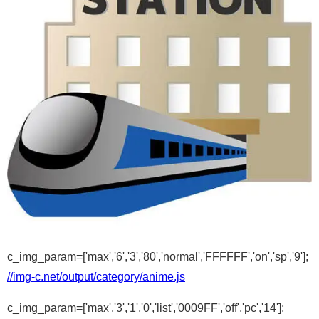
c_img_param=['max','6','3','80','normal','FFFFFF','on','sp','9'];
//img-c.net/output/category/anime.js
c_img_param=['max','3','1','0','list','0009FF','off','pc','14'];