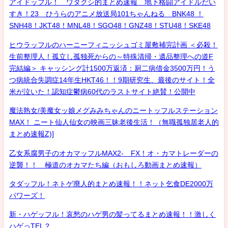
アイドッフル！ ワタクシ的まとめ速報 地下格闘アイドルだい
すき！23 ひうらのアニメ放送局101ちゃんねる BNK48 ！
SNH48！JKT48！MNL48！SGO48！GNZ48！STU48！SKE48
ヒウラッフルのハーニーフィニッシュゴミ屋敷補完計画 ＜必殺！
生前整理人！孤立し孤独死からの～特殊清掃・遺品整理への道F
完結編＞ キャッシング計1500万返済：厨二病借金3500万円！う
つ病統合失調症14年生HKT46！！9期研究生、最後のサイト！全
米が泣いた！認知症鬱病60代のラストサイト絶賛！公開中
魔法熟女/美魔女ッ娘メグみみちゃんのニートッフルステーション
MAX！ ニート仙人仙女の映画三昧老後生活！（無職孤独居老人的
まとめ速報Z)]
乙女系腐男子のオカマッフルMAX2- FX！オ・カマトレーダーの
逆襲！！ 極道のオカマたち編（おもしろ動画まとめ速報）
タダッフル！ネトゲ廃人的まとめ速報！！ネット乞食DE2000万
パワーズ！
新・ハゲッフル！哀愁のハゲ男の髪ってるまとめ速報！！激しく
ハゲっTEL？