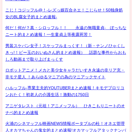
こじ！コジッフル@！-レズっ娘百合ネエ！こじらせ！50独身処
女のBL腐女子的まとめ速報-
何だ！何が？真・シロッフル！！ 永遠の無職童貞- ぼっちな
ニート的まとめ速報！一生童貞上等夜露死苦！
男装スケバン女子！スケッフルまっくす！（新・ナンノひゃくし
きっ!！ビー玉のおいぬさん的まとめ速報） 話題な事件からおも
しろ動画まで取り上げまっくす
ロボットアニメ！メカと美少女キャラだいすき永遠の非リア充・
非モテ星人 ！あらゆるマニアの為のマニアックサイト
ハルッフル-専業主夫的YOUTUBERまとめ速報！キモデブロリコ
ンおたく！初老人の介護生活！激動の1750日
アニゲタレスト（元祖！アニメッフル） ひきこもりニートのオ
ナベ的まとめ速報
火浦のシネマッフル映画NEWS情報ポータブルの杜！オネエ管理
人オカマちゃんの鬼女的まとめ速報!オカマッフルアタックナンバ