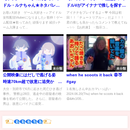
ドル・ルナちゃん★ネタバレあ
ドルVがアイナナで推しを探す
り
よ！①【アイナナ / アイドリッシ
お歌♪大好き ゲーム大好き～♪ アイドル
アイナナをプレイするよ～💙 今回は初
女性配信Vtuberになりました♪ 歌枠！ゲー
回！！「チュートリアル～」だよ！！！
ュセブン / 双葉琉生 / 新人
ム配信★歌ってみた 頑張ります 紹介♪チ
君の推しも良かったらコメントで教えてね
Vtuber】
ーム入隊まって...
～✨✨ 【お約束】 ・指示コ...
未分類
未分類
公開映像にはだしで逃げる姿
when he scoots it back 😩🍑
時速70km超で故意に追突か ひ
#gay
き逃げで2人死傷
大分・別府市で6月に起きた死亡ひき逃げ
1:名無しさん＠おカマいっぱい
事件。 警察は28日、逃走中の容疑者の映
2024.06.20(Thu) when he scoots it back
像を初めて公開した。 さらに、容疑者の
😩&#x1f35...
男は、故意にバイクに追突...