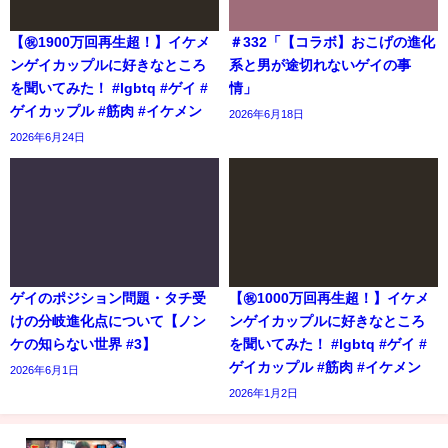
【㊗️1900万回再生超！】イケメ
＃332「【コラボ】おこげの進化
ンゲイカップルに好きなところ
系と男が途切れないゲイの事
を聞いてみた！ #lgbtq #ゲイ #
情」
ゲイカップル #筋肉 #イケメン
2026年6月18日
2026年6月24日
ゲイのポジション問題・タチ受
【㊗️1000万回再生超！】イケメ
けの分岐進化点について【ノン
ンゲイカップルに好きなところ
ケの知らない世界 #3】
を聞いてみた！ #lgbtq #ゲイ #
ゲイカップル #筋肉 #イケメン
2026年6月1日
2026年1月2日