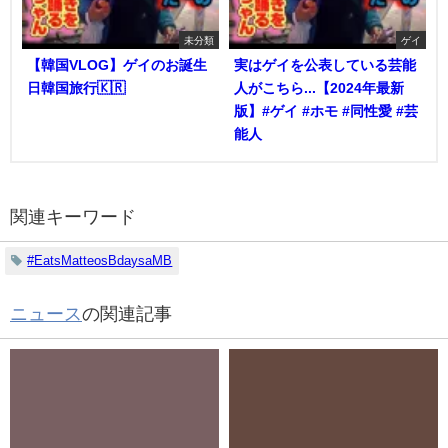
未分類
ゲイ
【韓国VLOG】ゲイのお誕生
実はゲイを公表している芸能
日韓国旅行🇰🇷
人がこちら...【2024年最新
版】#ゲイ #ホモ #同性愛 #芸
能人
関連キーワード
#EatsMatteosBdaysaMB
ニュース
の関連記事