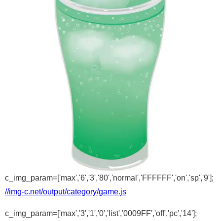
c_img_param=['max','6','3','80','normal','FFFFFF','on','sp','9'];
//img-c.net/output/category/game.js
c_img_param=['max','3','1','0','list','0009FF','off','pc','14'];