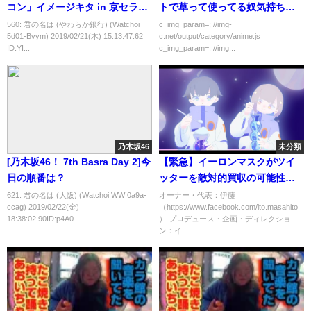
コン」イメージキタ in 京セラド
トで草って使ってる奴気持ち悪
ーム━━━━━━(ﾟ
い。」
560: 君の名は (やわらか銀行) (Watchoi
c_img_param=; //img-
5d01-Bvym) 2019/02/21(木) 15:13:47.62
c.net/output/category/anime.js
∀ﾟ)━━━━━━!!!!!
ID:YI...
c_img_param=; //img...
乃木坂46
未分類
[乃木坂46！ 7th Basra Day 2]今
【緊急】イーロンマスクがツイ
日の順番は？
ッターを敵対的買収の可能性。
結末を予測！
621: 君の名は (大阪) (Watchoi WW 0a9a-
オーナー・代表：伊藤
ccag) 2019/02/22(金)
（https://www.facebook.com/ito.masahito
18:38:02.90ID:p4A0...
） プロデュース・企画・ディレクショ
ン：イ...