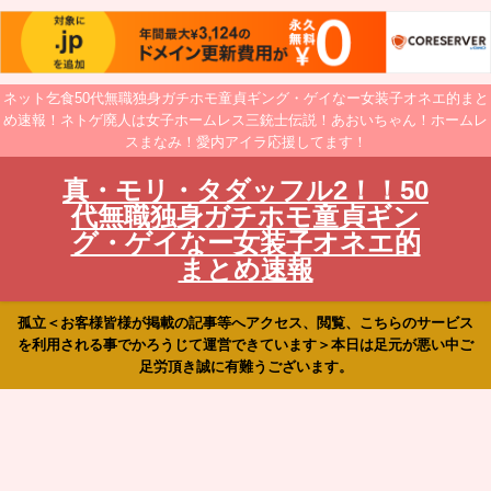
ネット乞食50代無職独身ガチホモ童貞ギング・ゲイなー女装子オネエ的まと
め速報！ネトゲ廃人は女子ホームレス三銃士伝説！あおいちゃん！ホームレ
スまなみ！愛内アイラ応援してます！
真・モリ・タダッフル2！！50
代無職独身ガチホモ童貞ギン
グ・ゲイなー女装子オネエ的
まとめ速報
孤立＜お客様皆様が掲載の記事等へアクセス、閲覧、こちらのサービス
を利用される事でかろうじて運営できています＞本日は足元が悪い中ご
足労頂き誠に有難うございます。