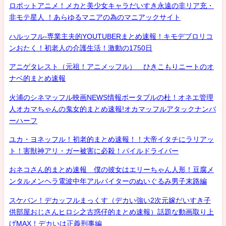
ロボットアニメ！メカと美少女キャラだいすき永遠の非リア充・
非モテ星人 ！あらゆるマニアの為のマニアックサイト
ハルッフル-専業主夫的YOUTUBERまとめ速報！キモデブロリコ
ンおたく！初老人の介護生活！激動の1750日
アニゲタレスト（元祖！アニメッフル） ひきこもりニートのオ
ナベ的まとめ速報
火浦のシネマッフル映画NEWS情報ポータブルの杜！オネエ管理
人オカマちゃんの鬼女的まとめ速報!オカマッフルアタックナンバ
ーハーフ
ユカ・ヨネッフル！初老的まとめ速報！！大帝イタチにラリアッ
ト！害獣神アリ・ガー被害に必殺！パイルドライバー
おネコさん的まとめ速報 僕の彼女はエリーちゃん人形！豆腐メ
ンタルメンヘラ電波中年アルバイターのぬいぐるみ男子末路編
スケバン！デカッフルまっくす（デカい強い2次元嫁だいすき子
供部屋おじさんヒロシ之古惑仔的まとめ速報）話題な動画取り上
げMAX！デカいは正義刑事編