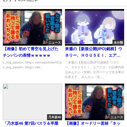
ニュース
未分類
【画像】初めて青空を見上げた
来週の【新規公開(IPO)銘柄】ウ
チンパンの表情ｗｗｗｗｗ
ネリー、ＨＯＵＳＥＩ、エアク
ロ
c_img_param=; //img-c.net/output/site/42.js
「来週の【新規公開(IPO)銘柄】ウネリ
c_img_param=; //img-c.net/...
ー、ＨＯＵＳＥＩ、エアクロ」の記事内容
はみんかぶ（先物）公式ページで見る事が
出来ます。 みんかぶ（先...
乃木坂46
ニュース
「乃木坂46 第7回バスラ＆卒業
【画像】オードリー若林「ネッ