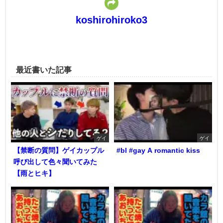
koshirohiroko3
最近書いた記事
ゲイ
ゲイ
【禁断の質問】ゲイカップル
#bl #gay A romantic kiss
呼び出して色々聞いてみた
【雨とヒキ】