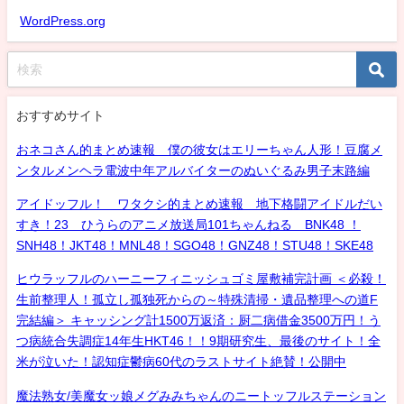
WordPress.org
おすすめサイト
おネコさん的まとめ速報 僕の彼女はエリーちゃん人形！豆腐メ
ンタルメンヘラ電波中年アルバイターのぬいぐるみ男子末路編
アイドッフル！ ワタクシ的まとめ速報 地下格闘アイドルだい
すき！23 ひうらのアニメ放送局101ちゃんねる BNK48 ！
SNH48！JKT48！MNL48！SGO48！GNZ48！STU48！SKE48
ヒウラッフルのハーニーフィニッシュゴミ屋敷補完計画 ＜必殺！
生前整理人！孤立し孤独死からの～特殊清掃・遺品整理への道F
完結編＞ キャッシング計1500万返済：厨二病借金3500万円！う
つ病統合失調症14年生HKT46！！9期研究生、最後のサイト！全
米が泣いた！認知症鬱病60代のラストサイト絶賛！公開中
魔法熟女/美魔女ッ娘メグみみちゃんのニートッフルステーション