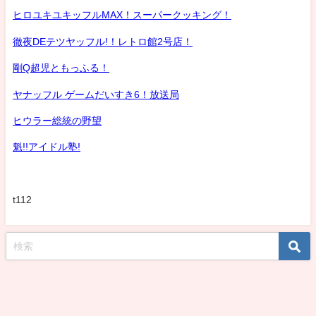
ヒロユキユキッフルMAX！スーパークッキング！
徹夜DEテツヤッフル!！レトロ館2号店！
剛Q超児ともっふる！
ヤナッフル ゲームだいすき6！放送局
ヒウラー総統の野望
魁!!アイドル塾!
t112