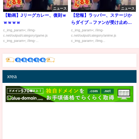
ニュース
ニュース
【動画】Jリーグカレー、復刻ｗ
【悲報】ラッパー、ステージか
ｗｗｗｗ
らダイブ→ファンが受け止めず
地面に激突
c_img_param=; //img-
c_img_param=; //img-
c.net/output/category/game.js
c.net/output/category/anime.js
c_img_param=; //img-...
c_img_param=; //img...
xrea