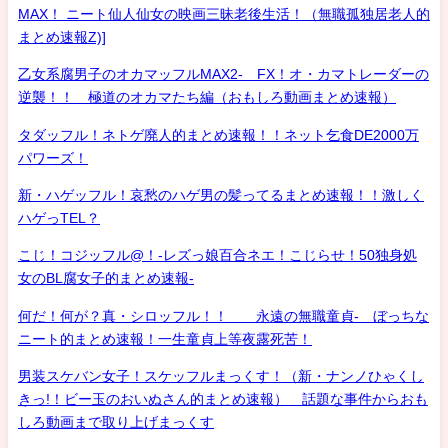
MAX！ ニート仙人仙女の映画三昧老後生活！（無職孤独居老人的
まとめ速報Z)]
乙女系腐男子のオカマッフルMAX2- FX！オ・カマトレーダーの
逆襲！！ 極道のオカマたち編（おもしろ動画まとめ速報）
タダッフル！ネトゲ廃人的まとめ速報！！ネット乞食DE2000万
パワーズ！
新・ハゲッフル！哀愁のハゲ男の髪ってるまとめ速報！！激しく
ハゲっTEL？
こじ！コジッフル@！-レズっ娘百合ネエ！こじらせ！50独身処
女のBL腐女子的まとめ速報-
何だ！何が？真・シロッフル！！ 永遠の無職童貞- ぼっちな
ニート的まとめ速報！一生童貞上等夜露死苦！
男装スケバン女子！スケッフルまっくす！（新・ナンノひゃくし
きっ!！ビー玉のおいぬさん的まとめ速報） 話題な事件からおも
しろ動画まで取り上げまっくす