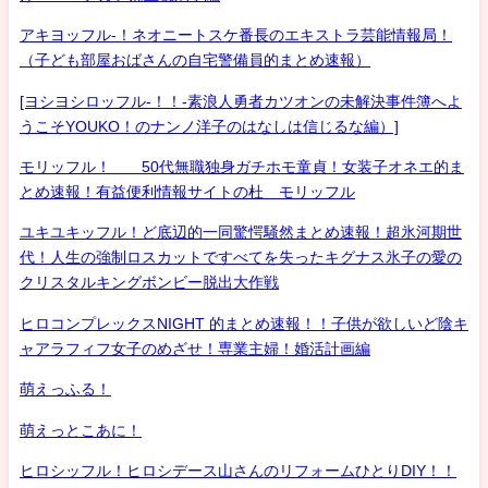
アキヨッフル-！ネオニートスケ番長のエキストラ芸能情報局！
（子ども部屋おばさんの自宅警備員的まとめ速報）
[ヨシヨシロッフル-！！-素浪人勇者カツオンの未解決事件簿へよ
うこそYOUKO！のナンノ洋子のはなしは信じるな編）]
モリッフル！ 50代無職独身ガチホモ童貞！女装子オネエ的ま
とめ速報！有益便利情報サイトの杜 モリッフル
ユキユキッフル！ど底辺的一同驚愕騒然まとめ速報！超氷河期世
代！人生の強制ロスカットですべてを失ったキグナス氷子の愛の
クリスタルキングボンビー脱出大作戦
ヒロコンプレックスNIGHT 的まとめ速報！！子供が欲しいど陰キ
ャアラフィフ女子のめざせ！専業主婦！婚活計画編
萌えっふる！
萌えっとこあに！
ヒロシッフル！ヒロシデース山さんのリフォームひとりDIY！！