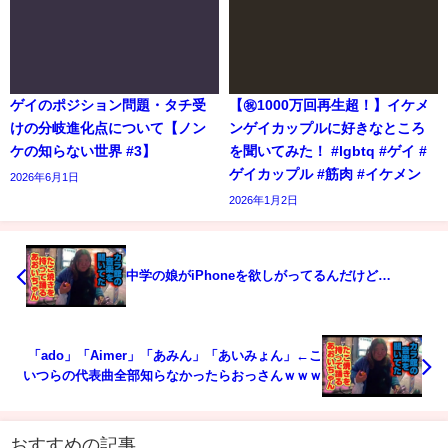
ゲイのポジション問題・タチ受
【㊗️1000万回再生超！】イケメ
けの分岐進化点について【ノン
ンゲイカップルに好きなところ
ケの知らない世界 #3】
を聞いてみた！ #lgbtq #ゲイ #
ゲイカップル #筋肉 #イケメン
2026年6月1日
2026年1月2日
中学の娘がiPhoneを欲しがってるんだけど…
「ado」「Aimer」「あみん」「あいみょん」←こ
いつらの代表曲全部知らなかったらおっさんｗｗｗ
おすすめの記事