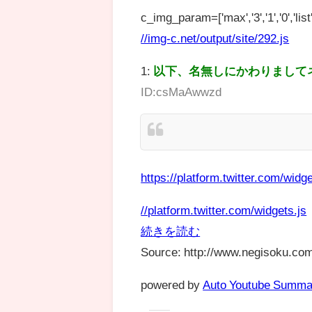
c_img_param=['max','3','1','0','list',
//img-c.net/output/site/292.js
1:
以下、名無しにかわりまして
ID:csMaAwwzd
https://platform.twitter.com/widge
//platform.twitter.com/widgets.js
続きを読む
Source: http://www.negisoku.com
powered by
Auto Youtube Summa