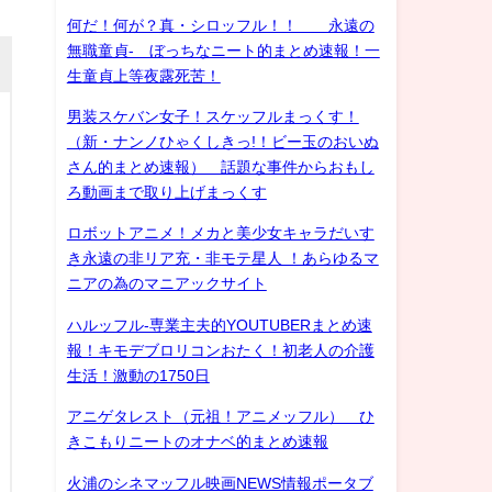
何だ！何が？真・シロッフル！！ 永遠の
無職童貞- ぼっちなニート的まとめ速報！一
生童貞上等夜露死苦！
男装スケバン女子！スケッフルまっくす！
（新・ナンノひゃくしきっ!！ビー玉のおいぬ
さん的まとめ速報） 話題な事件からおもし
ろ動画まで取り上げまっくす
ロボットアニメ！メカと美少女キャラだいす
き永遠の非リア充・非モテ星人 ！あらゆるマ
ニアの為のマニアックサイト
ハルッフル-専業主夫的YOUTUBERまとめ速
報！キモデブロリコンおたく！初老人の介護
生活！激動の1750日
アニゲタレスト（元祖！アニメッフル） ひ
きこもりニートのオナベ的まとめ速報
火浦のシネマッフル映画NEWS情報ポータブ