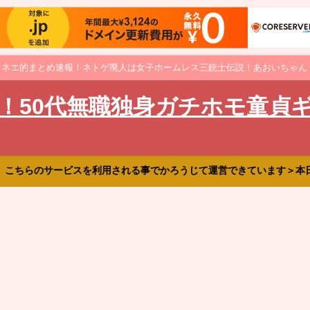
オネエ的まとめ速報！ネトゲ廃人は女子ホームレス三銃士伝説！あおいちゃん
！50代無職独身ガチホモ童貞
、こちらのサービスを利用される事でかろうじて運営できています＞本