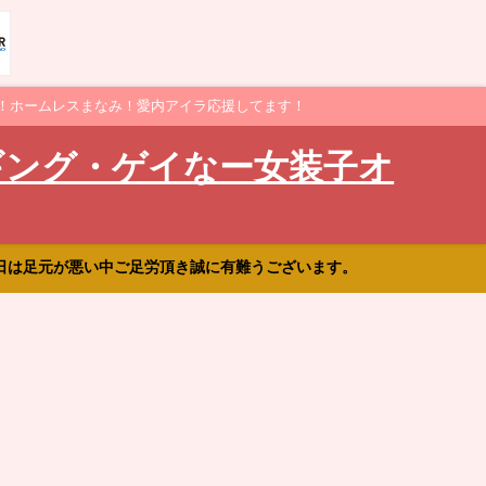
！ホームレスまなみ！愛内アイラ応援してます！
ギング・ゲイなー女装子オ
日は足元が悪い中ご足労頂き誠に有難うございます。