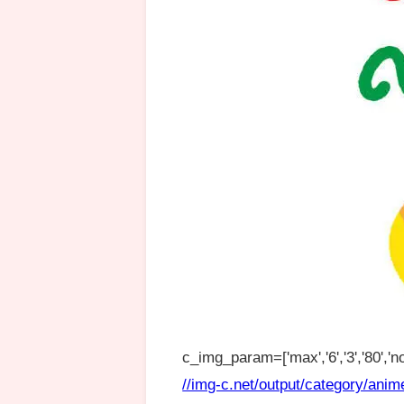
c_img_param=['max','6','3','80','no
//img-c.net/output/category/anim