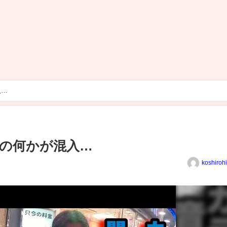
入…
の何かが混入…
koshiroh