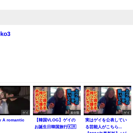
oko3
ゲイ
未分類
ゲイ
y A romantic
【韓国VLOG】ゲイの
実はゲイを公表してい
お誕生日韓国旅行🇰🇷
る芸能人がこちら...