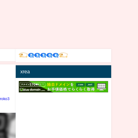
xrea
iroko3