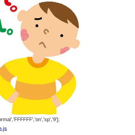
rmal','FFFFFF','on','sp','9'];
e.js