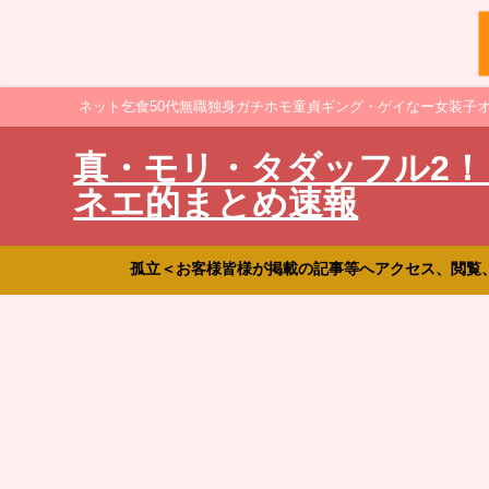
ネット乞食50代無職独身ガチホモ童貞ギング・ゲイなー女装子
真・モリ・タダッフル2！
ネエ的まとめ速報
孤立＜お客様皆様が掲載の記事等へアクセス、閲覧