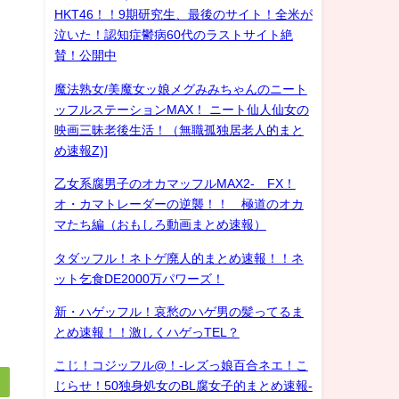
HKT46！！9期研究生、最後のサイト！全米が
泣いた！認知症鬱病60代のラストサイト絶
賛！公開中
魔法熟女/美魔女ッ娘メグみみちゃんのニート
ッフルステーションMAX！ ニート仙人仙女の
映画三昧老後生活！（無職孤独居老人的まと
め速報Z)]
乙女系腐男子のオカマッフルMAX2- FX！
オ・カマトレーダーの逆襲！！ 極道のオカ
マたち編（おもしろ動画まとめ速報）
タダッフル！ネトゲ廃人的まとめ速報！！ネ
ット乞食DE2000万パワーズ！
新・ハゲッフル！哀愁のハゲ男の髪ってるま
とめ速報！！激しくハゲっTEL？
こじ！コジッフル@！-レズっ娘百合ネエ！こ
じらせ！50独身処女のBL腐女子的まとめ速報-