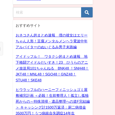
おすすめサイト
おネコさん的まとめ速報 僕の彼女はエリー
ちゃん人形！豆腐メンタルメンヘラ電波中年
アルバイターのぬいぐるみ男子末路編
アイドッフル！ ワタクシ的まとめ速報 地
下格闘アイドルだいすき！23 ひうらのアニ
メ放送局101ちゃんねる BNK48 ！SNH48！
JKT48！MNL48！SGO48！GNZ48！
STU48！SKE48
ヒウラッフルのハーニーフィニッシュゴミ屋
敷補完計画 ＜必殺！生前整理人！孤立し孤独
死からの～特殊清掃・遺品整理への道F完結編
＞ キャッシング計1500万返済：厨二病借金
3500万円！うつ病統合失調症14年生