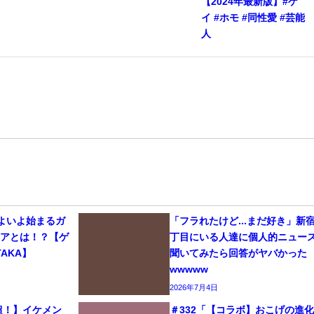
【2024年最新版】#ゲ
イ #ホモ #同性愛 #芸能
人
いよいよ始まるガ
「フラれたけど...まだ好き」新
リアとは！？【ゲ
丁目にいる人達に個人的ニュー
AKA】
聞いてみたら回答がヤバかった
wwwww
2026年7月4日
生超！】イケメン
＃332「【コラボ】おこげの進