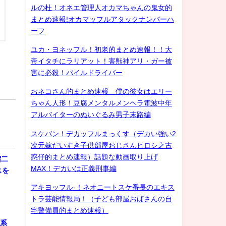
ルの杜！オネエ管理人オカマちゃんの鬼女的
まとめ速報!オカマッフルアタックナンバーハ
ーフ
ユカ・ヨネッフル！初老的まとめ速報！！大
帝イタチにラリアット！害獣神アリ・ガー被
害に必殺！パイルドライバー
おネコさん的まとめ速報 僕の彼女はエリー
ちゃん人形！豆腐メンタルメンヘラ電波中年
アルバイターのぬいぐるみ男子末路編
スケバン！デカッフルまっくす（デカい強い2
次元嫁だいすき子供部屋おじさんヒロシ之古
惑仔的まとめ速報）話題な動画取り上げ
宿二
MAX！デカいは正義刑事編
スを
アキヨッフル-！ネオニートスケ番長のエキス
トラ芸能情報局！（子ども部屋おばさんの自
宅警備員的まとめ速報）
化系