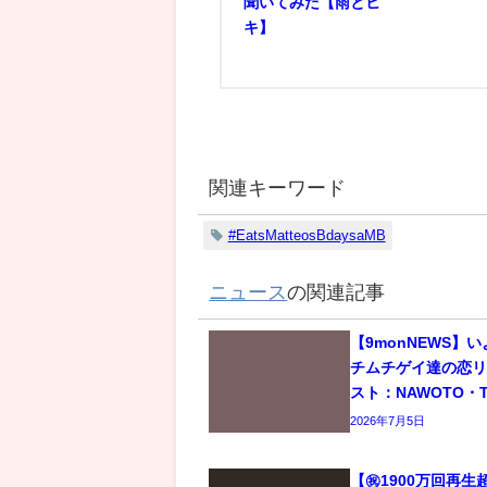
聞いてみた【雨とヒ
キ】
関連キーワード
#EatsMatteosBdaysaMB
ニュース
の関連記事
【9monNEWS】
チムチゲイ達の恋
スト：NAWOTO・T
2026年7月5日
【㊗️1900万回再